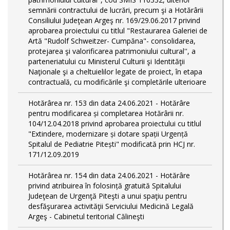
semnării contractului de lucrări, precum şi a Hotărârii
Consiliului Judeţean Argeş nr. 169/29.06.2017 privind
aprobarea proiectului cu titlul "Restaurarea Galeriei de
Artă "Rudolf Schweitzer- Cumpăna"- consolidarea,
protejarea şi valorificarea patrimoniului cultural'', a
parteneriatului cu Ministerul Culturii şi Identităţii
Naţionale şi a cheltuielilor legate de proiect, în etapa
contractuală, cu modificările şi completările ulterioare
Hotărârea nr. 153 din data 24.06.2021 - Hotărâre
pentru modificarea și completarea Hotărârii nr.
104/12.04.2018 privind aprobarea proiectului cu titlul
"Extindere, modernizare și dotare spații Urgență
Spitalul de Pediatrie Pitești" modificată prin HCJ nr.
171/12.09.2019
Hotărârea nr. 154 din data 24.06.2021 - Hotărâre
privind atribuirea în folosință gratuită Spitalului
Judeţean de Urgenţă Piteşti a unui spaţiu pentru
desfăşurarea activităţii Serviciului Medicină Legală
Argeş - Cabinetul teritorial Călineşti