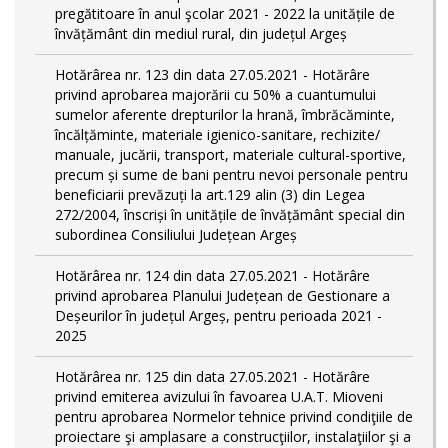
pregătitoare în anul şcolar 2021 - 2022 la unitățile de
învățământ din mediul rural, din județul Argeș
Hotărârea nr. 123 din data 27.05.2021 - Hotărâre
privind aprobarea majorării cu 50% a cuantumului
sumelor aferente drepturilor la hrană, îmbrăcăminte,
încălțăminte, materiale igienico-sanitare, rechizite/
manuale, jucării, transport, materiale cultural-sportive,
precum și sume de bani pentru nevoi personale pentru
beneficiarii prevăzuți la art.129 alin (3) din Legea
272/2004, înscriși în unitățile de învățământ special din
subordinea Consiliului Județean Argeș
Hotărârea nr. 124 din data 27.05.2021 - Hotărâre
privind aprobarea Planului Județean de Gestionare a
Deșeurilor în județul Argeș, pentru perioada 2021 -
2025
Hotărârea nr. 125 din data 27.05.2021 - Hotărâre
privind emiterea avizului în favoarea U.A.T. Mioveni
pentru aprobarea Normelor tehnice privind condiţiile de
proiectare şi amplasare a construcţiilor, instalaţiilor şi a