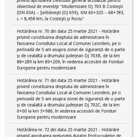
privind aprobarea Devizului general actualizat pentru
obiectivul de investiţii "Modernizare DJ 703 B Costeşti
(DN 65A) – Şerbăneşti (DJ 659), KM 60+325 – 68+783,
L = 8,458 km, la Costeşti şi Rociu"
Hotărârea nr. 70 din data 25 martie 2021 - Hotărâre
privind constituirea dreptului de administrare în
favoarea Consiliului Local al Comunei Leordeni, pe o
perioadă de 5 ani asupra zonei de siguranță de o parte
și de cealaltă a drumului județean DJ 703B, de la km
88+289 la km 89+209, în vederea accesării de Fonduri
Europene pentru modernizare
Hotărârea nr. 71 din data 25 martie 2021 - Hotărâre
privind constituirea dreptului de administrare în
favoarea Consiliului Local al Comunei Leordeni, pe o
perioadă de 5 ani asupra zonei de siguranță de o parte
și de cealaltă a drumului județean DJ 702C, de la km
0+00 la km 3+986, în vederea accesării de Fonduri
Europene pentru modernizare
Hotărârea nr. 72 din data 25 martie 2021 - Hotărâre
privind aprobarea prelungirii duratei Protocoalelor de