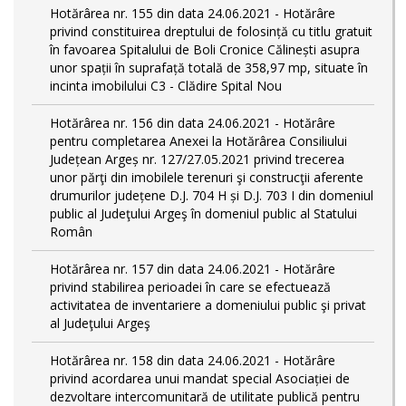
Hotărârea nr. 155 din data 24.06.2021 - Hotărâre
privind constituirea dreptului de folosință cu titlu gratuit
în favoarea Spitalului de Boli Cronice Călinești asupra
unor spații în suprafață totală de 358,97 mp, situate în
incinta imobilului C3 - Clădire Spital Nou
Hotărârea nr. 156 din data 24.06.2021 - Hotărâre
pentru completarea Anexei la Hotărârea Consiliului
Județean Argeș nr. 127/27.05.2021 privind trecerea
unor părţi din imobilele terenuri şi construcţii aferente
drumurilor județene D.J. 704 H și D.J. 703 I din domeniul
public al Judeţului Argeş în domeniul public al Statului
Român
Hotărârea nr. 157 din data 24.06.2021 - Hotărâre
privind stabilirea perioadei în care se efectuează
activitatea de inventariere a domeniului public şi privat
al Judeţului Argeş
Hotărârea nr. 158 din data 24.06.2021 - Hotărâre
privind acordarea unui mandat special Asociației de
dezvoltare intercomunitară de utilitate publică pentru