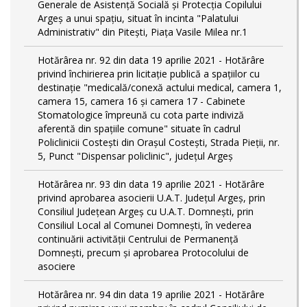
Generale de Asistență Socială și Protecția Copilului
Argeș a unui spațiu, situat în incinta "Palatului
Administrativ" din Pitești, Piața Vasile Milea nr.1
Hotărârea nr. 92 din data 19 aprilie 2021 - Hotărâre
privind închirierea prin licitație publică a spațiilor cu
destinație "medicală/conexă actului medical, camera 1,
camera 15, camera 16 și camera 17 - Cabinete
Stomatologice împreună cu cota parte indiviză
aferentă din spațiile comune" situate în cadrul
Policlinicii Costești din Orașul Costești, Strada Pieții, nr.
5, Punct "Dispensar policlinic", județul Argeș
Hotărârea nr. 93 din data 19 aprilie 2021 - Hotărâre
privind aprobarea asocierii U.A.T. Județul Argeș, prin
Consiliul Județean Argeș cu U.A.T. Domnești, prin
Consiliul Local al Comunei Domnești, în vederea
continuării activității Centrului de Permanență
Domnești, precum și aprobarea Protocolului de
asociere
Hotărârea nr. 94 din data 19 aprilie 2021 - Hotărâre