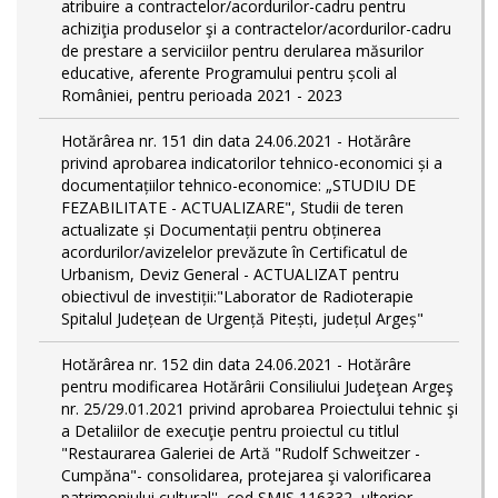
atribuire a contractelor/acordurilor-cadru pentru
achiziţia produselor şi a contractelor/acordurilor-cadru
de prestare a serviciilor pentru derularea măsurilor
educative, aferente Programului pentru școli al
României, pentru perioada 2021 - 2023
Hotărârea nr. 151 din data 24.06.2021 - Hotărâre
privind aprobarea indicatorilor tehnico-economici și a
documentațiilor tehnico-economice: „STUDIU DE
FEZABILITATE - ACTUALIZARE", Studii de teren
actualizate și Documentații pentru obținerea
acordurilor/avizelelor prevăzute în Certificatul de
Urbanism, Deviz General - ACTUALIZAT pentru
obiectivul de investiții:"Laborator de Radioterapie
Spitalul Județean de Urgență Pitești, județul Argeș"
Hotărârea nr. 152 din data 24.06.2021 - Hotărâre
pentru modificarea Hotărârii Consiliului Judeţean Argeş
nr. 25/29.01.2021 privind aprobarea Proiectului tehnic şi
a Detaliilor de execuţie pentru proiectul cu titlul
"Restaurarea Galeriei de Artă "Rudolf Schweitzer -
Cumpăna"- consolidarea, protejarea şi valorificarea
patrimoniului cultural'', cod SMIS 116332, ulterior