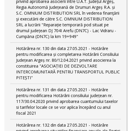
privind aprobarea asocierii între U.A.T. Județul Argeș,
Regia Autonomă Județeană de Drumuri Argeș R.A. și
S.C. OMNIUM DISTRIBUTION SRL în vederea finanţării
şi executării de către S.C. OMNIUM DISTRIBUTION
SRL a lucrării "Reparație temporară pod situat pe
drumul județean DJ 704I Arefu (DN7C) - Lac Vidraru -
Cumpăna (DN7C) la km 19+949"
Hotărârea nr. 130 din data 27.05.2021 - Hotărâre
pentru modificarea și completarea Hotărârii Consiliului
Județean Argeș nr. 80/12.04.2021 privind asocierea la
constituirea "ASOCIAȚIEI DE DEZVOLTARE
INTERCOMUNITARĂ PENTRU TRANSPORTUL PUBLIC
PITEȘTI"
Hotărârea nr. 131 din data 27.05.2021 - Hotărâre
pentru modificarea Hotărârii consiliului județean nr.
117/30.04.2020 privind aprobarea cuantumului taxelor
si tarifelor locale ce se vor aplica începând cu anul
fiscal 2021
Hotărârea nr. 132 din data 27.05.2021 - Hotărâre
privind aprobarea situațiilor financiare anuale ale Regiei