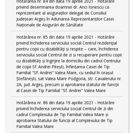
Hotărârea nr. 84 din data 19 aprilie 2021 - Hotărâre
privind desemnarea doamnei dr. Anci Ionescu ca
reprezentant al asiguraților delegat de Consiliul
Județean Argeș în Adunarea Reprezentanților Casei
Naționale de Asigurări de Sănătate
Hotărârea nr. 85 din data 19 aprilie 2021 - Hotărâre
privind închiderea serviciului social Centrul rezidenţial
pentru copii cu dizabilităţi și respite – care, închiderea
serviciului social Centrul de zi și recuperare pentru copii
cu dizabilități și îngrijire la domiciliu din cadrul Centrului
de copii Sf. Andrei Pitești, înființarea Casei de Tip
Familial "Sf. Andrei" Valea Mare, cu sediul în orașul
Ștefănești, sat Valea Mare Podgoria, str. Cavalerului nr.
2A, jud. Argeș, precum și aprobarea statului de funcții
al Casei de Tip Familial "Sf. Andrei" Valea Mare
Hotărârea nr. 86 din data 19 aprilie 2021 - Hotărâre
privind închiderea serviciului social Centrul de zi din
cadrul Complexului de Tip Familial Valea Mare și
aprobarea Statului de funcții al Complexului de Tip
Familial Valea Mare