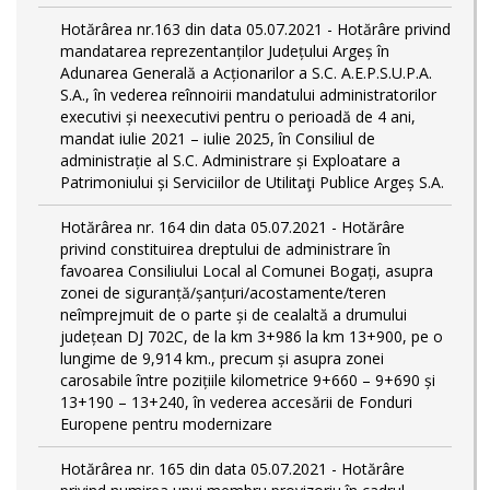
Hotărârea nr.163 din data 05.07.2021 - Hotărâre privind
mandatarea reprezentanților Județului Argeș în
Adunarea Generală a Acționarilor a S.C. A.E.P.S.U.P.A.
S.A., în vederea reînnoirii mandatului administratorilor
executivi și neexecutivi pentru o perioadă de 4 ani,
mandat iulie 2021 – iulie 2025, în Consiliul de
administrație al S.C. Administrare și Exploatare a
Patrimoniului și Serviciilor de Utilitaţi Publice Argeș S.A.
Hotărârea nr. 164 din data 05.07.2021 - Hotărâre
privind constituirea dreptului de administrare în
favoarea Consiliului Local al Comunei Bogați, asupra
zonei de siguranță/șanțuri/acostamente/teren
neîmprejmuit de o parte și de cealaltă a drumului
județean DJ 702C, de la km 3+986 la km 13+900, pe o
lungime de 9,914 km., precum și asupra zonei
carosabile între pozițiile kilometrice 9+660 – 9+690 și
13+190 – 13+240, în vederea accesării de Fonduri
Europene pentru modernizare
Hotărârea nr. 165 din data 05.07.2021 - Hotărâre