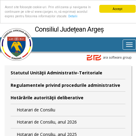
Acest site folosește cookie-uri. Prin utilizarea și navigarea în
Accept
continuare pe site-ul www.cjarges.ro, vă exprimați acordul
expres pentru folosirea informațiilor stocate.
Detalii
Consiliul Județean Argeș
Tog
nav
Statutul Unităţii Administrativ-Teritoriale
Regulamentele privind procedurile administrative
Hotărârile autorităţii deliberative
Hotarari de Consiliu
Hotarari de Consiliu, anul 2026
Hotarari de Consiliu, anul 2025