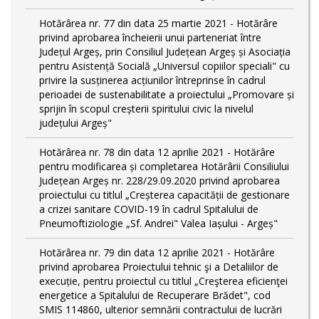
Hotărârea nr. 77 din data 25 martie 2021 - Hotărâre
privind aprobarea încheierii unui parteneriat între
Județul Argeș, prin Consiliul Județean Argeș și Asociația
pentru Asistență Socială „Universul copiilor speciali" cu
privire la susținerea acțiunilor întreprinse în cadrul
perioadei de sustenabilitate a proiectului „Promovare și
sprijin în scopul creșterii spiritului civic la nivelul
județului Argeș"
Hotărârea nr. 78 din data 12 aprilie 2021 - Hotărâre
pentru modificarea și completarea Hotărârii Consiliului
Județean Argeș nr. 228/29.09.2020 privind aprobarea
proiectului cu titlul „Creșterea capacității de gestionare
a crizei sanitare COVID-19 în cadrul Spitalului de
Pneumoftiziologie „Sf. Andrei" Valea Iașului - Argeș"
Hotărârea nr. 79 din data 12 aprilie 2021 - Hotărâre
privind aprobarea Proiectului tehnic şi a Detaliilor de
execuție, pentru proiectul cu titlul „Creşterea eficienţei
energetice a Spitalului de Recuperare Brădet", cod
SMIS 114860, ulterior semnării contractului de lucrări