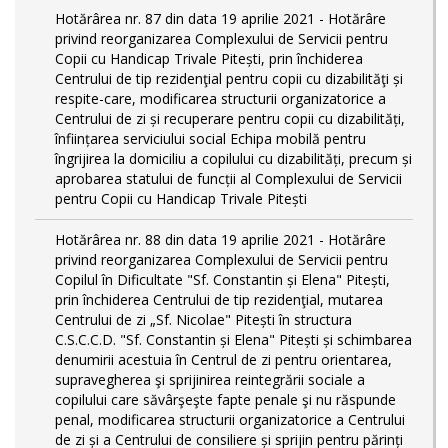
Hotărârea nr. 87 din data 19 aprilie 2021 - Hotărâre
privind reorganizarea Complexului de Servicii pentru
Copii cu Handicap Trivale Pitești, prin închiderea
Centrului de tip rezidenţial pentru copii cu dizabilităţi și
respite-care, modificarea structurii organizatorice a
Centrului de zi și recuperare pentru copii cu dizabilități,
înființarea serviciului social Echipa mobilă pentru
îngrijirea la domiciliu a copilului cu dizabilități, precum și
aprobarea statului de funcții al Complexului de Servicii
pentru Copii cu Handicap Trivale Pitești
Hotărârea nr. 88 din data 19 aprilie 2021 - Hotărâre
privind reorganizarea Complexului de Servicii pentru
Copilul în Dificultate "Sf. Constantin și Elena" Pitești,
prin închiderea Centrului de tip rezidenţial, mutarea
Centrului de zi „Sf. Nicolae" Pitești în structura
C.S.C.C.D. "Sf. Constantin și Elena" Pitești și schimbarea
denumirii acestuia în Centrul de zi pentru orientarea,
supravegherea şi sprijinirea reintegrării sociale a
copilului care săvârşeşte fapte penale şi nu răspunde
penal, modificarea structurii organizatorice a Centrului
de zi și a Centrului de consiliere și sprijin pentru părinți