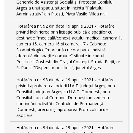
Generale de Asistență Socială și Protecția Copilului
Argeș a unui spațiu, situat în incinta "Palatului
Administrativ" din Pitești, Piața Vasile Milea nr.1
Hotărârea nr. 92 din data 19 aprilie 2021 - Hotărâre
privind închirierea prin licitație publică a spațiilor cu
destinație "medicală/conexă actului medical, camera 1,
camera 15, camera 16 și camera 17 - Cabinete
Stomatologice împreună cu cota parte indiviză
aferentă din spațiile comune" situate în cadrul
Policlinicii Costești din Orașul Costești, Strada Pieții, nr.
5, Punct "Dispensar policlinic", județul Argeș
Hotărârea nr. 93 din data 19 aprilie 2021 - Hotărâre
privind aprobarea asocierii U.A.T. Județul Argeș, prin
Consiliul Județean Argeș cu U.A.T. Domnești, prin
Consiliul Local al Comunei Domnești, în vederea
continuării activității Centrului de Permanență
Domnești, precum și aprobarea Protocolului de
asociere
Hotărârea nr. 94 din data 19 aprilie 2021 - Hotărâre