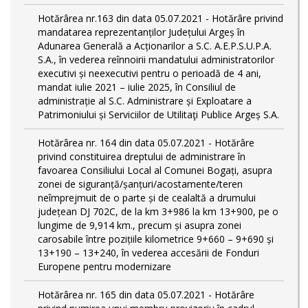
Hotărârea nr.163 din data 05.07.2021 - Hotărâre privind
mandatarea reprezentanților Județului Argeș în
Adunarea Generală a Acționarilor a S.C. A.E.P.S.U.P.A.
S.A., în vederea reînnoirii mandatului administratorilor
executivi și neexecutivi pentru o perioadă de 4 ani,
mandat iulie 2021 – iulie 2025, în Consiliul de
administrație al S.C. Administrare și Exploatare a
Patrimoniului și Serviciilor de Utilitaţi Publice Argeș S.A.
Hotărârea nr. 164 din data 05.07.2021 - Hotărâre
privind constituirea dreptului de administrare în
favoarea Consiliului Local al Comunei Bogați, asupra
zonei de siguranță/șanțuri/acostamente/teren
neîmprejmuit de o parte și de cealaltă a drumului
județean DJ 702C, de la km 3+986 la km 13+900, pe o
lungime de 9,914 km., precum și asupra zonei
carosabile între pozițiile kilometrice 9+660 – 9+690 și
13+190 – 13+240, în vederea accesării de Fonduri
Europene pentru modernizare
Hotărârea nr. 165 din data 05.07.2021 - Hotărâre