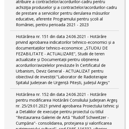
atribuire a contractelor/acordurilor-cadru pentru
achiziţia produselor şi a contractelor/acordurilor-cadru
de prestare a serviciilor pentru derularea măsurilor
educative, aferente Programului pentru școli al
României, pentru perioada 2021 - 2023
Hotărârea nr. 151 din data 24.06.2021 - Hotărâre
privind aprobarea indicatorilor tehnico-economici și a
documentațiilor tehnico-economice: „STUDIU DE
FEZABILITATE - ACTUALIZARE", Studii de teren
actualizate și Documentații pentru obținerea
acordurilor/avizelelor prevăzute în Certificatul de
Urbanism, Deviz General - ACTUALIZAT pentru
obiectivul de investiții:"Laborator de Radioterapie
Spitalul Județean de Urgență Pitești, județul Argeș"
Hotărârea nr. 152 din data 24.06.2021 - Hotărâre
pentru modificarea Hotărârii Consiliului Judeţean Argeş
nr. 25/29.01.2021 privind aprobarea Proiectului tehnic şi
a Detaliilor de execuţie pentru proiectul cu titlul
"Restaurarea Galeriei de Artă "Rudolf Schweitzer -
Cumpăna"- consolidarea, protejarea şi valorificarea
patrimoniului cultural'', cod SMIS 116332, ulterior