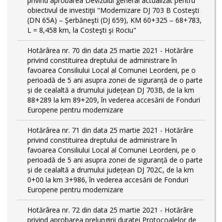
privind aprobarea Devizului general actualizat pentru
obiectivul de investiţii "Modernizare DJ 703 B Costeşti
(DN 65A) – Şerbăneşti (DJ 659), KM 60+325 – 68+783,
L = 8,458 km, la Costeşti şi Rociu"
Hotărârea nr. 70 din data 25 martie 2021 - Hotărâre
privind constituirea dreptului de administrare în
favoarea Consiliului Local al Comunei Leordeni, pe o
perioadă de 5 ani asupra zonei de siguranță de o parte
și de cealaltă a drumului județean DJ 703B, de la km
88+289 la km 89+209, în vederea accesării de Fonduri
Europene pentru modernizare
Hotărârea nr. 71 din data 25 martie 2021 - Hotărâre
privind constituirea dreptului de administrare în
favoarea Consiliului Local al Comunei Leordeni, pe o
perioadă de 5 ani asupra zonei de siguranță de o parte
și de cealaltă a drumului județean DJ 702C, de la km
0+00 la km 3+986, în vederea accesării de Fonduri
Europene pentru modernizare
Hotărârea nr. 72 din data 25 martie 2021 - Hotărâre
privind aprobarea prelungirii duratei Protocoalelor de