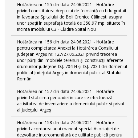
Hotărârea nr. 155 din data 24.06.2021 - Hotărâre
privind constituirea dreptului de folosință cu titlu gratuit
în favoarea Spitalului de Boli Cronice Călinești asupra
unor spații în suprafață totală de 358,97 mp, situate în
incinta imobilului C3 - Clădire Spital Nou
Hotărârea nr. 156 din data 24.06.2021 - Hotărâre
pentru completarea Anexei la Hotărârea Consiliului
Județean Argeș nr. 127/27.05.2021 privind trecerea
unor părţi din imobilele terenuri şi construcţii aferente
drumurilor județene D.J. 704 H și D.J. 703 I din domeniul
public al Judeţului Argeş în domeniul public al Statului
Român
Hotărârea nr. 157 din data 24.06.2021 - Hotărâre
privind stabilirea perioadei în care se efectuează
activitatea de inventariere a domeniului public şi privat
al Judeţului Argeş
Hotărârea nr. 158 din data 24.06.2021 - Hotărâre
privind acordarea unui mandat special Asociației de
dezvoltare intercomunitară de utilitate publică pentru