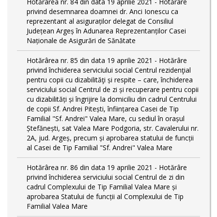
Hotărârea nr. 84 din data 19 aprilie 2021 - Hotărâre
privind desemnarea doamnei dr. Anci Ionescu ca
reprezentant al asiguraților delegat de Consiliul
Județean Argeș în Adunarea Reprezentanților Casei
Naționale de Asigurări de Sănătate
Hotărârea nr. 85 din data 19 aprilie 2021 - Hotărâre
privind închiderea serviciului social Centrul rezidenţial
pentru copii cu dizabilităţi și respite – care, închiderea
serviciului social Centrul de zi și recuperare pentru copii
cu dizabilități și îngrijire la domiciliu din cadrul Centrului
de copii Sf. Andrei Pitești, înființarea Casei de Tip
Familial "Sf. Andrei" Valea Mare, cu sediul în orașul
Ștefănești, sat Valea Mare Podgoria, str. Cavalerului nr.
2A, jud. Argeș, precum și aprobarea statului de funcții
al Casei de Tip Familial "Sf. Andrei" Valea Mare
Hotărârea nr. 86 din data 19 aprilie 2021 - Hotărâre
privind închiderea serviciului social Centrul de zi din
cadrul Complexului de Tip Familial Valea Mare și
aprobarea Statului de funcții al Complexului de Tip
Familial Valea Mare