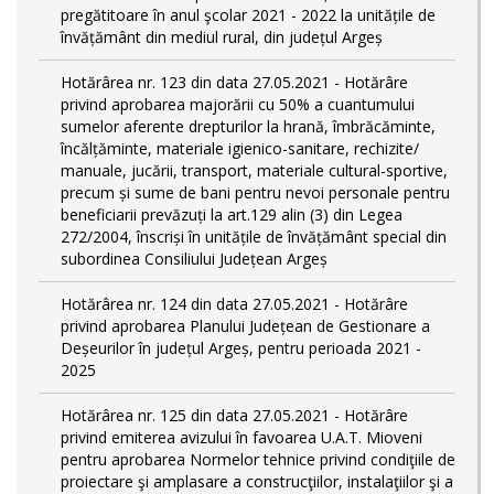
pregătitoare în anul şcolar 2021 - 2022 la unitățile de
învățământ din mediul rural, din județul Argeș
Hotărârea nr. 123 din data 27.05.2021 - Hotărâre
privind aprobarea majorării cu 50% a cuantumului
sumelor aferente drepturilor la hrană, îmbrăcăminte,
încălțăminte, materiale igienico-sanitare, rechizite/
manuale, jucării, transport, materiale cultural-sportive,
precum și sume de bani pentru nevoi personale pentru
beneficiarii prevăzuți la art.129 alin (3) din Legea
272/2004, înscriși în unitățile de învățământ special din
subordinea Consiliului Județean Argeș
Hotărârea nr. 124 din data 27.05.2021 - Hotărâre
privind aprobarea Planului Județean de Gestionare a
Deșeurilor în județul Argeș, pentru perioada 2021 -
2025
Hotărârea nr. 125 din data 27.05.2021 - Hotărâre
privind emiterea avizului în favoarea U.A.T. Mioveni
pentru aprobarea Normelor tehnice privind condiţiile de
proiectare şi amplasare a construcţiilor, instalaţiilor şi a