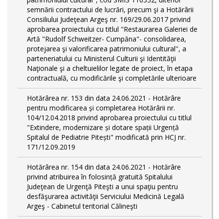
semnării contractului de lucrări, precum şi a Hotărârii
Consiliului Judeţean Argeş nr. 169/29.06.2017 privind
aprobarea proiectului cu titlul "Restaurarea Galeriei de
Artă "Rudolf Schweitzer- Cumpăna"- consolidarea,
protejarea şi valorificarea patrimoniului cultural'', a
parteneriatului cu Ministerul Culturii şi Identităţii
Naţionale şi a cheltuielilor legate de proiect, în etapa
contractuală, cu modificările şi completările ulterioare
Hotărârea nr. 153 din data 24.06.2021 - Hotărâre
pentru modificarea și completarea Hotărârii nr.
104/12.04.2018 privind aprobarea proiectului cu titlul
"Extindere, modernizare și dotare spații Urgență
Spitalul de Pediatrie Pitești" modificată prin HCJ nr.
171/12.09.2019
Hotărârea nr. 154 din data 24.06.2021 - Hotărâre
privind atribuirea în folosință gratuită Spitalului
Judeţean de Urgenţă Piteşti a unui spaţiu pentru
desfăşurarea activităţii Serviciului Medicină Legală
Argeş - Cabinetul teritorial Călineşti