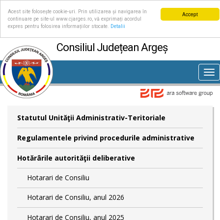
Acest site folosește cookie-uri. Prin utilizarea și navigarea în
Accept
continuare pe site-ul www.cjarges.ro, vă exprimați acordul
expres pentru folosirea informațiilor stocate.
Detalii
Consiliul Județean Argeș
Tog
nav
Statutul Unităţii Administrativ-Teritoriale
Regulamentele privind procedurile administrative
Hotărârile autorităţii deliberative
Hotarari de Consiliu
Hotarari de Consiliu, anul 2026
Hotarari de Consiliu, anul 2025