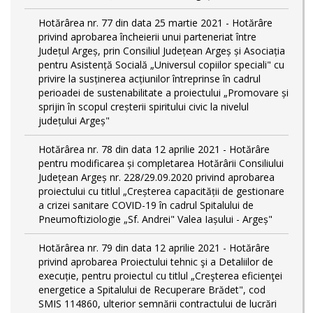
Hotărârea nr. 77 din data 25 martie 2021 - Hotărâre
privind aprobarea încheierii unui parteneriat între
Județul Argeș, prin Consiliul Județean Argeș și Asociația
pentru Asistență Socială „Universul copiilor speciali" cu
privire la susținerea acțiunilor întreprinse în cadrul
perioadei de sustenabilitate a proiectului „Promovare și
sprijin în scopul creșterii spiritului civic la nivelul
județului Argeș"
Hotărârea nr. 78 din data 12 aprilie 2021 - Hotărâre
pentru modificarea și completarea Hotărârii Consiliului
Județean Argeș nr. 228/29.09.2020 privind aprobarea
proiectului cu titlul „Creșterea capacității de gestionare
a crizei sanitare COVID-19 în cadrul Spitalului de
Pneumoftiziologie „Sf. Andrei" Valea Iașului - Argeș"
Hotărârea nr. 79 din data 12 aprilie 2021 - Hotărâre
privind aprobarea Proiectului tehnic şi a Detaliilor de
execuție, pentru proiectul cu titlul „Creşterea eficienţei
energetice a Spitalului de Recuperare Brădet", cod
SMIS 114860, ulterior semnării contractului de lucrări