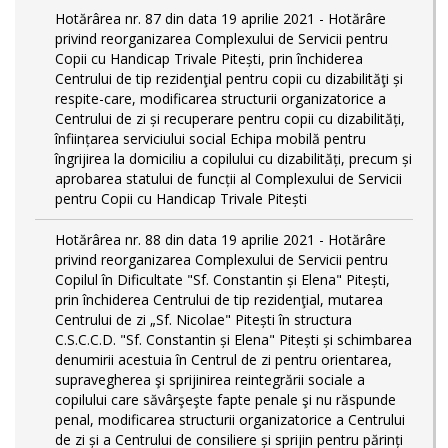
Hotărârea nr. 87 din data 19 aprilie 2021 - Hotărâre
privind reorganizarea Complexului de Servicii pentru
Copii cu Handicap Trivale Pitești, prin închiderea
Centrului de tip rezidenţial pentru copii cu dizabilităţi și
respite-care, modificarea structurii organizatorice a
Centrului de zi și recuperare pentru copii cu dizabilități,
înființarea serviciului social Echipa mobilă pentru
îngrijirea la domiciliu a copilului cu dizabilități, precum și
aprobarea statului de funcții al Complexului de Servicii
pentru Copii cu Handicap Trivale Pitești
Hotărârea nr. 88 din data 19 aprilie 2021 - Hotărâre
privind reorganizarea Complexului de Servicii pentru
Copilul în Dificultate "Sf. Constantin și Elena" Pitești,
prin închiderea Centrului de tip rezidenţial, mutarea
Centrului de zi „Sf. Nicolae" Pitești în structura
C.S.C.C.D. "Sf. Constantin și Elena" Pitești și schimbarea
denumirii acestuia în Centrul de zi pentru orientarea,
supravegherea şi sprijinirea reintegrării sociale a
copilului care săvârşeşte fapte penale şi nu răspunde
penal, modificarea structurii organizatorice a Centrului
de zi și a Centrului de consiliere și sprijin pentru părinți