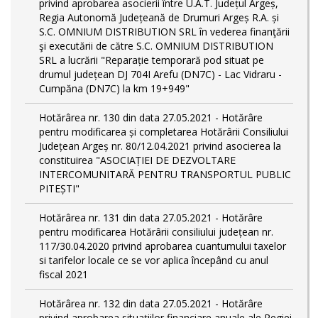
privind aprobarea asocierii între U.A.T. Județul Argeș,
Regia Autonomă Județeană de Drumuri Argeș R.A. și
S.C. OMNIUM DISTRIBUTION SRL în vederea finanţării
şi executării de către S.C. OMNIUM DISTRIBUTION
SRL a lucrării "Reparație temporară pod situat pe
drumul județean DJ 704I Arefu (DN7C) - Lac Vidraru -
Cumpăna (DN7C) la km 19+949"
Hotărârea nr. 130 din data 27.05.2021 - Hotărâre
pentru modificarea și completarea Hotărârii Consiliului
Județean Argeș nr. 80/12.04.2021 privind asocierea la
constituirea "ASOCIAȚIEI DE DEZVOLTARE
INTERCOMUNITARĂ PENTRU TRANSPORTUL PUBLIC
PITEȘTI"
Hotărârea nr. 131 din data 27.05.2021 - Hotărâre
pentru modificarea Hotărârii consiliului județean nr.
117/30.04.2020 privind aprobarea cuantumului taxelor
si tarifelor locale ce se vor aplica începând cu anul
fiscal 2021
Hotărârea nr. 132 din data 27.05.2021 - Hotărâre
privind aprobarea situațiilor financiare anuale ale Regiei