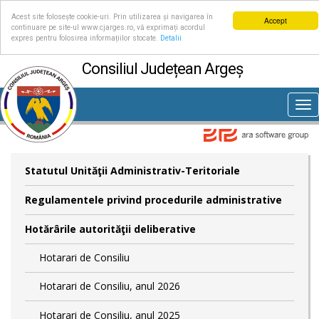
Acest site folosește cookie-uri. Prin utilizarea și navigarea în
Accept
continuare pe site-ul www.cjarges.ro, vă exprimați acordul
expres pentru folosirea informațiilor stocate.
Detalii
Consiliul Județean Argeș
Tog
nav
Statutul Unităţii Administrativ-Teritoriale
Regulamentele privind procedurile administrative
Hotărârile autorităţii deliberative
Hotarari de Consiliu
Hotarari de Consiliu, anul 2026
Hotarari de Consiliu, anul 2025