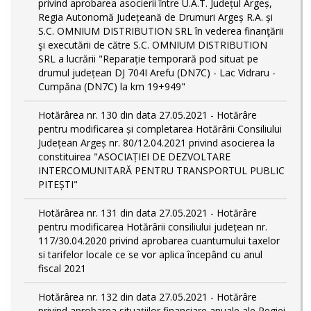
privind aprobarea asocierii între U.A.T. Județul Argeș,
Regia Autonomă Județeană de Drumuri Argeș R.A. și
S.C. OMNIUM DISTRIBUTION SRL în vederea finanţării
şi executării de către S.C. OMNIUM DISTRIBUTION
SRL a lucrării "Reparație temporară pod situat pe
drumul județean DJ 704I Arefu (DN7C) - Lac Vidraru -
Cumpăna (DN7C) la km 19+949"
Hotărârea nr. 130 din data 27.05.2021 - Hotărâre
pentru modificarea și completarea Hotărârii Consiliului
Județean Argeș nr. 80/12.04.2021 privind asocierea la
constituirea "ASOCIAȚIEI DE DEZVOLTARE
INTERCOMUNITARĂ PENTRU TRANSPORTUL PUBLIC
PITEȘTI"
Hotărârea nr. 131 din data 27.05.2021 - Hotărâre
pentru modificarea Hotărârii consiliului județean nr.
117/30.04.2020 privind aprobarea cuantumului taxelor
si tarifelor locale ce se vor aplica începând cu anul
fiscal 2021
Hotărârea nr. 132 din data 27.05.2021 - Hotărâre
privind aprobarea situațiilor financiare anuale ale Regiei