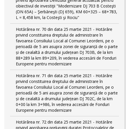
privind aprobarea Devizului general actualizat pentru
obiectivul de investiţii "Modernizare DJ 703 B Costeşti
(DN 65A) – Şerbăneşti (DJ 659), KM 60+325 – 68+783,
L = 8,458 km, la Costeşti şi Rociu"
Hotărârea nr. 70 din data 25 martie 2021 - Hotărâre
privind constituirea dreptului de administrare în
favoarea Consiliului Local al Comunei Leordeni, pe o
perioadă de 5 ani asupra zonei de siguranță de o parte
și de cealaltă a drumului județean DJ 703B, de la km
88+289 la km 89+209, în vederea accesării de Fonduri
Europene pentru modernizare
Hotărârea nr. 71 din data 25 martie 2021 - Hotărâre
privind constituirea dreptului de administrare în
favoarea Consiliului Local al Comunei Leordeni, pe o
perioadă de 5 ani asupra zonei de siguranță de o parte
și de cealaltă a drumului județean DJ 702C, de la km
0+00 la km 3+986, în vederea accesării de Fonduri
Europene pentru modernizare
Hotărârea nr. 72 din data 25 martie 2021 - Hotărâre
privind aprobarea prelungirii duratei Protocoalelor de