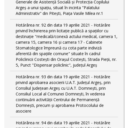
Generale de Asistență Socială și Protecția Copilului
Argeș a unui spațiu, situat în incinta "Palatului
Administrativ" din Pitești, Piața Vasile Milea nr.1
Hotărârea nr. 92 din data 19 aprilie 2021 - Hotărâre
privind închirierea prin licitație publică a spațiilor cu
destinație "medicală/conexă actului medical, camera 1,
camera 15, camera 16 și camera 17 - Cabinete
Stomatologice împreună cu cota parte indiviză
aferentă din spațiile comune" situate în cadrul
Policlinicii Costești din Orașul Costești, Strada Pieții, nr.
5, Punct "Dispensar policlinic", județul Argeș
Hotărârea nr. 93 din data 19 aprilie 2021 - Hotărâre
privind aprobarea asocierii U.A.T. Județul Argeș, prin
Consiliul Județean Argeș cu U.A.T. Domnești, prin
Consiliul Local al Comunei Domnești, în vederea
continuării activității Centrului de Permanență
Domnești, precum și aprobarea Protocolului de
asociere
Hotărârea nr. 94 din data 19 aprilie 2021 - Hotărâre