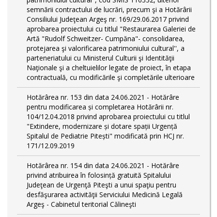
semnării contractului de lucrări, precum şi a Hotărârii
Consiliului Judeţean Argeş nr. 169/29.06.2017 privind
aprobarea proiectului cu titlul "Restaurarea Galeriei de
Artă "Rudolf Schweitzer- Cumpăna"- consolidarea,
protejarea şi valorificarea patrimoniului cultural'', a
parteneriatului cu Ministerul Culturii şi Identităţii
Naţionale şi a cheltuielilor legate de proiect, în etapa
contractuală, cu modificările şi completările ulterioare
Hotărârea nr. 153 din data 24.06.2021 - Hotărâre
pentru modificarea și completarea Hotărârii nr.
104/12.04.2018 privind aprobarea proiectului cu titlul
"Extindere, modernizare și dotare spații Urgență
Spitalul de Pediatrie Pitești" modificată prin HCJ nr.
171/12.09.2019
Hotărârea nr. 154 din data 24.06.2021 - Hotărâre
privind atribuirea în folosință gratuită Spitalului
Judeţean de Urgenţă Piteşti a unui spaţiu pentru
desfăşurarea activităţii Serviciului Medicină Legală
Argeş - Cabinetul teritorial Călineşti