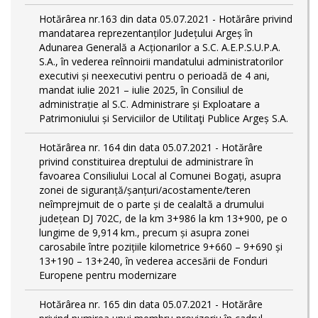
Hotărârea nr.163 din data 05.07.2021 - Hotărâre privind
mandatarea reprezentanților Județului Argeș în
Adunarea Generală a Acționarilor a S.C. A.E.P.S.U.P.A.
S.A., în vederea reînnoirii mandatului administratorilor
executivi și neexecutivi pentru o perioadă de 4 ani,
mandat iulie 2021 – iulie 2025, în Consiliul de
administrație al S.C. Administrare și Exploatare a
Patrimoniului și Serviciilor de Utilitaţi Publice Argeș S.A.
Hotărârea nr. 164 din data 05.07.2021 - Hotărâre
privind constituirea dreptului de administrare în
favoarea Consiliului Local al Comunei Bogați, asupra
zonei de siguranță/șanțuri/acostamente/teren
neîmprejmuit de o parte și de cealaltă a drumului
județean DJ 702C, de la km 3+986 la km 13+900, pe o
lungime de 9,914 km., precum și asupra zonei
carosabile între pozițiile kilometrice 9+660 – 9+690 și
13+190 – 13+240, în vederea accesării de Fonduri
Europene pentru modernizare
Hotărârea nr. 165 din data 05.07.2021 - Hotărâre