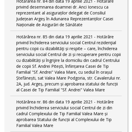
Hotărârea nr. 84 din data 19 aprilie 2021 - Hotărâre
privind desemnarea doamnei dr. Anci Ionescu ca
reprezentant al asiguraților delegat de Consiliul
Județean Argeș în Adunarea Reprezentanților Casei
Naționale de Asigurări de Sănătate
Hotărârea nr. 85 din data 19 aprilie 2021 - Hotărâre
privind închiderea serviciului social Centrul rezidenţial
pentru copii cu dizabilităţi și respite – care, închiderea
serviciului social Centrul de zi și recuperare pentru copii
cu dizabilități și îngrijire la domiciliu din cadrul Centrului
de copii Sf. Andrei Pitești, înființarea Casei de Tip
Familial "Sf. Andrei" Valea Mare, cu sediul în orașul
Ștefănești, sat Valea Mare Podgoria, str. Cavalerului nr.
2A, jud. Argeș, precum și aprobarea statului de funcții
al Casei de Tip Familial "Sf. Andrei" Valea Mare
Hotărârea nr. 86 din data 19 aprilie 2021 - Hotărâre
privind închiderea serviciului social Centrul de zi din
cadrul Complexului de Tip Familial Valea Mare și
aprobarea Statului de funcții al Complexului de Tip
Familial Valea Mare