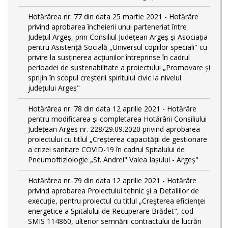
Hotărârea nr. 77 din data 25 martie 2021 - Hotărâre
privind aprobarea încheierii unui parteneriat între
Județul Argeș, prin Consiliul Județean Argeș și Asociația
pentru Asistență Socială „Universul copiilor speciali" cu
privire la susținerea acțiunilor întreprinse în cadrul
perioadei de sustenabilitate a proiectului „Promovare și
sprijin în scopul creșterii spiritului civic la nivelul
județului Argeș"
Hotărârea nr. 78 din data 12 aprilie 2021 - Hotărâre
pentru modificarea și completarea Hotărârii Consiliului
Județean Argeș nr. 228/29.09.2020 privind aprobarea
proiectului cu titlul „Creșterea capacității de gestionare
a crizei sanitare COVID-19 în cadrul Spitalului de
Pneumoftiziologie „Sf. Andrei" Valea Iașului - Argeș"
Hotărârea nr. 79 din data 12 aprilie 2021 - Hotărâre
privind aprobarea Proiectului tehnic şi a Detaliilor de
execuție, pentru proiectul cu titlul „Creşterea eficienţei
energetice a Spitalului de Recuperare Brădet", cod
SMIS 114860, ulterior semnării contractului de lucrări