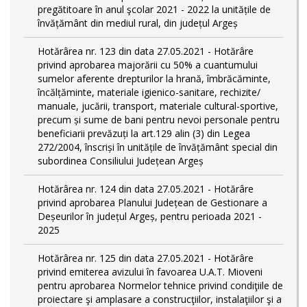
pregătitoare în anul şcolar 2021 - 2022 la unitățile de
învățământ din mediul rural, din județul Argeș
Hotărârea nr. 123 din data 27.05.2021 - Hotărâre
privind aprobarea majorării cu 50% a cuantumului
sumelor aferente drepturilor la hrană, îmbrăcăminte,
încălțăminte, materiale igienico-sanitare, rechizite/
manuale, jucării, transport, materiale cultural-sportive,
precum și sume de bani pentru nevoi personale pentru
beneficiarii prevăzuți la art.129 alin (3) din Legea
272/2004, înscriși în unitățile de învățământ special din
subordinea Consiliului Județean Argeș
Hotărârea nr. 124 din data 27.05.2021 - Hotărâre
privind aprobarea Planului Județean de Gestionare a
Deșeurilor în județul Argeș, pentru perioada 2021 -
2025
Hotărârea nr. 125 din data 27.05.2021 - Hotărâre
privind emiterea avizului în favoarea U.A.T. Mioveni
pentru aprobarea Normelor tehnice privind condiţiile de
proiectare şi amplasare a construcţiilor, instalaţiilor şi a