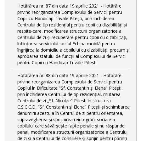
Hotărârea nr. 87 din data 19 aprilie 2021 - Hotărâre
privind reorganizarea Complexului de Servicii pentru
Copii cu Handicap Trivale Pitești, prin închiderea
Centrului de tip rezidenţial pentru copii cu dizabilităţi și
respite-care, modificarea structurii organizatorice a
Centrului de zi și recuperare pentru copii cu dizabilități,
înființarea serviciului social Echipa mobilă pentru
îngrijirea la domiciliu a copilului cu dizabilități, precum și
aprobarea statului de funcții al Complexului de Servicii
pentru Copii cu Handicap Trivale Pitești
Hotărârea nr. 88 din data 19 aprilie 2021 - Hotărâre
privind reorganizarea Complexului de Servicii pentru
Copilul în Dificultate "Sf. Constantin și Elena" Pitești,
prin închiderea Centrului de tip rezidenţial, mutarea
Centrului de zi „Sf. Nicolae" Pitești în structura
C.S.C.C.D. "Sf. Constantin și Elena" Pitești și schimbarea
denumirii acestuia în Centrul de zi pentru orientarea,
supravegherea şi sprijinirea reintegrării sociale a
copilului care săvârşeşte fapte penale şi nu răspunde
penal, modificarea structurii organizatorice a Centrului
de zi și a Centrului de consiliere și sprijin pentru părinți