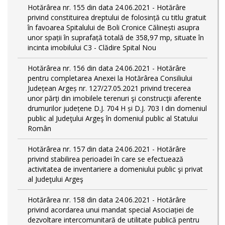
Hotărârea nr. 155 din data 24.06.2021 - Hotărâre
privind constituirea dreptului de folosință cu titlu gratuit
în favoarea Spitalului de Boli Cronice Călinești asupra
unor spații în suprafață totală de 358,97 mp, situate în
incinta imobilului C3 - Clădire Spital Nou
Hotărârea nr. 156 din data 24.06.2021 - Hotărâre
pentru completarea Anexei la Hotărârea Consiliului
Județean Argeș nr. 127/27.05.2021 privind trecerea
unor părţi din imobilele terenuri şi construcţii aferente
drumurilor județene D.J. 704 H și D.J. 703 I din domeniul
public al Judeţului Argeş în domeniul public al Statului
Român
Hotărârea nr. 157 din data 24.06.2021 - Hotărâre
privind stabilirea perioadei în care se efectuează
activitatea de inventariere a domeniului public şi privat
al Judeţului Argeş
Hotărârea nr. 158 din data 24.06.2021 - Hotărâre
privind acordarea unui mandat special Asociației de
dezvoltare intercomunitară de utilitate publică pentru