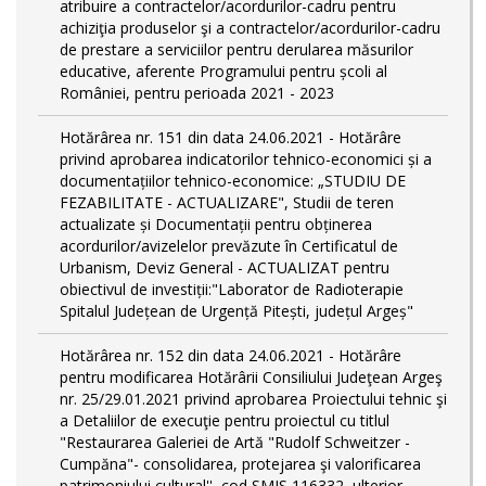
atribuire a contractelor/acordurilor-cadru pentru
achiziţia produselor şi a contractelor/acordurilor-cadru
de prestare a serviciilor pentru derularea măsurilor
educative, aferente Programului pentru școli al
României, pentru perioada 2021 - 2023
Hotărârea nr. 151 din data 24.06.2021 - Hotărâre
privind aprobarea indicatorilor tehnico-economici și a
documentațiilor tehnico-economice: „STUDIU DE
FEZABILITATE - ACTUALIZARE", Studii de teren
actualizate și Documentații pentru obținerea
acordurilor/avizelelor prevăzute în Certificatul de
Urbanism, Deviz General - ACTUALIZAT pentru
obiectivul de investiții:"Laborator de Radioterapie
Spitalul Județean de Urgență Pitești, județul Argeș"
Hotărârea nr. 152 din data 24.06.2021 - Hotărâre
pentru modificarea Hotărârii Consiliului Judeţean Argeş
nr. 25/29.01.2021 privind aprobarea Proiectului tehnic şi
a Detaliilor de execuţie pentru proiectul cu titlul
"Restaurarea Galeriei de Artă "Rudolf Schweitzer -
Cumpăna"- consolidarea, protejarea şi valorificarea
patrimoniului cultural'', cod SMIS 116332, ulterior