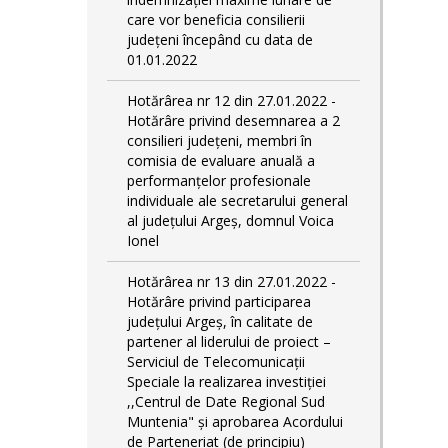
care vor beneficia consilierii
județeni începând cu data de
01.01.2022
Hotărârea nr 12 din 27.01.2022 -
Hotărâre privind desemnarea a 2
consilieri județeni, membri în
comisia de evaluare anuală a
performanțelor profesionale
individuale ale secretarului general
al județului Argeș, domnul Voica
Ionel
Hotărârea nr 13 din 27.01.2022 -
Hotărâre privind participarea
județului Argeș, în calitate de
partener al liderului de proiect –
Serviciul de Telecomunicații
Speciale la realizarea investiției
,,Centrul de Date Regional Sud
Muntenia" și aprobarea Acordului
de Parteneriat (de principiu)