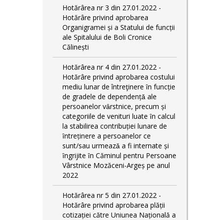
Hotărârea nr 3 din 27.01.2022 -
Hotărâre privind aprobarea
Organigramei și a Statului de funcții
ale Spitalului de Boli Cronice
Călinești
Hotărârea nr 4 din 27.01.2022 -
Hotărâre privind aprobarea costului
mediu lunar de întreţinere ȋn funcție
de gradele de dependențǎ ale
persoanelor vȃrstnice, precum și
categoriile de venituri luate ȋn calcul
la stabilirea contribuției lunare de
ȋntreținere a persoanelor ce
sunt/sau urmeazǎ a fi internate și
ȋngrijite ȋn Căminul pentru Persoane
Vârstnice Mozăceni-Argeș pe anul
2022
Hotărârea nr 5 din 27.01.2022 -
Hotărâre privind aprobarea plății
cotizației către Uniunea Națională a