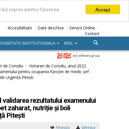
Accept
ordul expres pentru folosirea
Accesibilitate
Date deschise
Servicii Online
|
|
|
|
Contact
TEGRITATE INSTITUTIONALA
MOL
i de Consiliu
Hotarari de Consiliu, anul 2022
examenului pentru ocuparea funcției de medic șef -
 de Urgență Pitești
 validarea rezultatului examenului
 zaharat, nutriție și boli
ă Pitești
Afiseaza
Salveaza