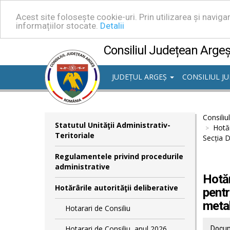
Acest site folosește cookie-uri. Prin utilizarea și navig
informațiilor stocate.
Detalii
Consiliul Județean Arge
JUDEȚUL ARGEȘ
CONSILIUL J
Consiliu
Statutul Unităţii Administrativ-
Hotăr
Teritoriale
Secția D
Regulamentele privind procedurile
administrative
Hotăr
Hotărârile autorităţii deliberative
pentr
metab
Hotarari de Consiliu
Hotarari de Consiliu, anul 2026
Docum