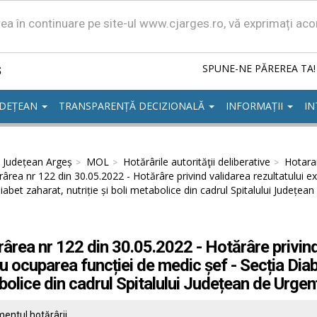
area în continuare pe site-ul www.cjarges.ro, vă exprimați ac
ș
SPUNE-NE PĂREREA TA!
UDEȚEAN
TRANSPARENȚĂ DECIZIONALĂ
INFORMAȚII
IN
l Județean Argeș
MOL
Hotărârile autorităţii deliberative
Hotarar
ârea nr 122 din 30.05.2022 - Hotărâre privind validarea rezultatului 
iabet zaharat, nutriție și boli metabolice din cadrul Spitalului Județean
ârea nr 122 din 30.05.2022 - Hotărâre privind
u ocuparea funcției de medic șef - Secția Diabet
olice din cadrul Spitalului Județean de Urgenț
entul hotărârii