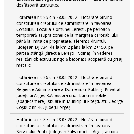
desfășoară activitatea
Hotărârea nr. 85 din 28.03.2022 - Hotărâre privind
constituirea dreptului de administrare în favoarea
Consiliului Local al Comunei Lerești, pe perioadă
temporară asupra zonei de la marginea carosabilului
până la limita de proprietate, aferentă drumului
județean DJ 734, de la km 2 până la km 2+150, pe
partea stângă (direcția Lerești - Voina), în vederea
realizării obiectivului: rigolă betonată acoperită cu grilaj
metalic
Hotărârea nr. 86 din 28.03.2022 - Hotărâre privind
constituirea dreptului de administrare în favoarea
Regiei de Administrare a Domeniului Public și Privat al
Județului Argeș R.A. asupra unor bunuri imobile
(spații/camere), situate în Municipiul Pitești, str. George
Coșbuc nr. 40, Județul Argeș
Hotărârea nr. 87 din 28.03.2022 - Hotărâre privind
constituirea dreptului de administrare în favoarea
Serviciului Public Județean Salvamont – Argeș asupra