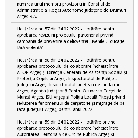
numirea unui membru provizoriu în Consiliul de
Administrație al Regiei Autonome Județene de Drumuri
Argeș R.A.
Hotărârea nr. 57 din 24.02.2022 - Hotărâre pentru
aprobarea revizuirii proiectului partenerial privind
campania de prevenire a delicvenței juvenile „Educație
fără violență"
Hotărârea nr. 58 din 24.02.2022 - Hotărâre pentru
aprobarea protocolului de colaborare încheiat între
ATOP Argeş şi Direcţia Generală de Asistenţă Socială şi
Protecţia Copilului Argeş, Inspectoratul de Poliţie al
Judeţului Argeş, Inspectoratul Judeţean de Jandarmi
Argeş, Agenţia Judeţeană Pentru Ocuparea Forţei de
Muncă Argeş, ISU Argeş şi Poliţia Locală Piteşti privind
reducerea fenomenului de cerşetorie şi migraţie de pe
raza Judeţului Argeş, pentru anul 2022
Hotărârea nr. 59 din 24.02.2022 - Hotărâre privind
aprobarea protocolului de colaborare încheiat între
Autoritatea Teritorială de Ordine Publică Argeş şi