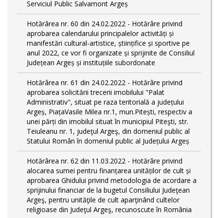
Serviciul Public Salvamont Argeș
Hotărârea nr. 60 din 24.02.2022 - Hotărâre privind
aprobarea calendarului principalelor activități și
manifestări cultural-artistice, științifice și sportive pe
anul 2022, ce vor fi organizate și sprijinite de Consiliul
Județean Argeș și instituțiile subordonate
Hotărârea nr. 61 din 24.02.2022 - Hotărâre privind
aprobarea solicitării trecerii imobilului "Palat
Administrativ", situat pe raza teritorială a județului
Argeș, PiațaVasile Milea nr.1, mun.Pitești, respectiv a
unei părți din imobilul situat în municipiul Piteşti, str.
Teiuleanu nr. 1, judeţul Argeş, din domeniul public al
Statului Român în domeniul public al Județului Argeș
Hotărârea nr. 62 din 11.03.2022 - Hotărâre privind
alocarea sumei pentru finanțarea unităților de cult și
aprobarea Ghidului privind metodologia de acordare a
sprijinului financiar de la bugetul Consiliului Judeţean
Argeş, pentru unităţile de cult aparţinând cultelor
religioase din Judeţul Argeş, recunoscute în România