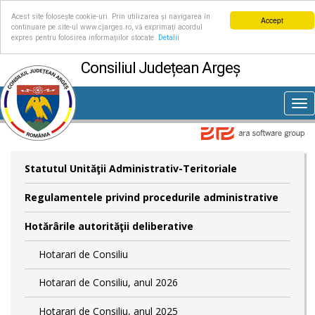
Acest site folosește cookie-uri. Prin utilizarea și navigarea în
Accept
continuare pe site-ul www.cjarges.ro, vă exprimați acordul
expres pentru folosirea informațiilor stocate.
Detalii
Consiliul Județean Argeș
Tog
nav
Statutul Unităţii Administrativ-Teritoriale
Regulamentele privind procedurile administrative
Hotărârile autorităţii deliberative
Hotarari de Consiliu
Hotarari de Consiliu, anul 2026
Hotarari de Consiliu, anul 2025