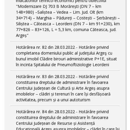
indicatorilor tehnico-economici pentru obiectivul
"Modernizare DJ 703 B Morărești (DN 7 – km
148+980) –Saliștea – Vedea – Lim. Jud. Olt (km
34+714) – Marghia – Pădureți – Costești – Șerbănești –
Siliștea – Căteasca – Leordeni (DN 7 – km 91+230), km
77+826 – 83+126, L = 5,3 km, comuna Căteasca, jud.
Argeș"
Hotărârea nr. 82 din 28.03.2022 - Hotărâre privind
completarea domeniului public al judeţului Argeş cu
bunul imobil Clădire birouri administrative P+1E, situat
în incinta Spitalului de Pneumoftiziologie Leordeni
Hotărârea nr. 83 din 28.03.2022 - Hotărâre privind
constituirea dreptului de administrare în favoarea
Centrului Județean de Cultură și Arte Argeș asupra
imobilelor – clădiri și terenuri în care își desfășoară
activitatea, precum și a unui autoturism
Hotărârea nr. 84 din 28.03.2022 - Hotărâre privind
constituirea dreptului de administrare în favoarea
Centrului Județean de Resurse și Asistență
Educațională Argeș asupra imobilelor – clădiri în care își