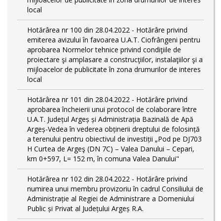
local
Hotărârea nr 100 din 28.04.2022 - Hotărâre privind
emiterea avizului în favoarea U.A.T. Ciofrângeni pentru
aprobarea Normelor tehnice privind condiţiile de
proiectare şi amplasare a construcţiilor, instalaţiilor şi a
mijloacelor de publicitate în zona drumurilor de interes
local
Hotărârea nr 101 din 28.04.2022 - Hotărâre privind
aprobarea încheierii unui protocol de colaborare între
U.A.T. Județul Argeș și Administrația Bazinală de Apă
Argeș-Vedea în vederea obținerii dreptului de folosință
a terenului pentru obiectivul de investiții „Pod pe DJ703
H Curtea de Argeş (DN 7C) – Valea Danului – Cepari,
km 0+597, L= 152 m, în comuna Valea Danului"
Hotărârea nr 102 din 28.04.2022 - Hotărâre privind
numirea unui membru provizoriu în cadrul Consiliului de
Administrație al Regiei de Administrare a Domeniului
Public și Privat al Județului Argeș R.A.