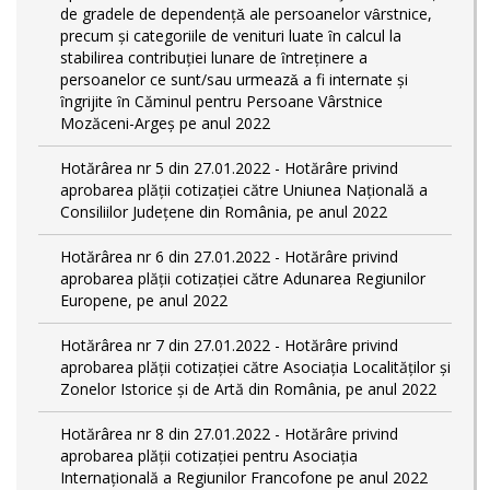
de gradele de dependențǎ ale persoanelor vȃrstnice,
precum și categoriile de venituri luate ȋn calcul la
stabilirea contribuției lunare de ȋntreținere a
persoanelor ce sunt/sau urmeazǎ a fi internate și
ȋngrijite ȋn Căminul pentru Persoane Vârstnice
Mozăceni-Argeș pe anul 2022
Hotărârea nr 5 din 27.01.2022 - Hotărâre privind
aprobarea plății cotizației către Uniunea Națională a
Consiliilor Județene din România, pe anul 2022
Hotărârea nr 6 din 27.01.2022 - Hotărâre privind
aprobarea plății cotizației către Adunarea Regiunilor
Europene, pe anul 2022
Hotărârea nr 7 din 27.01.2022 - Hotărâre privind
aprobarea plății cotizației către Asociația Localităților și
Zonelor Istorice și de Artă din România, pe anul 2022
Hotărârea nr 8 din 27.01.2022 - Hotărâre privind
aprobarea plății cotizației pentru Asociația
Internațională a Regiunilor Francofone pe anul 2022