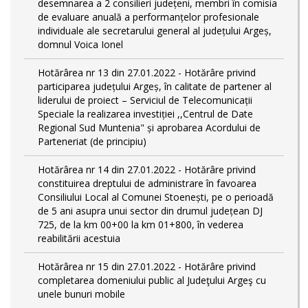
desemnarea a 2 consilieri județeni, membri în comisia
de evaluare anuală a performanțelor profesionale
individuale ale secretarului general al județului Argeș,
domnul Voica Ionel
Hotărârea nr 13 din 27.01.2022 - Hotărâre privind
participarea județului Argeș, în calitate de partener al
liderului de proiect – Serviciul de Telecomunicații
Speciale la realizarea investiției ,,Centrul de Date
Regional Sud Muntenia" și aprobarea Acordului de
Parteneriat (de principiu)
Hotărârea nr 14 din 27.01.2022 - Hotărâre privind
constituirea dreptului de administrare în favoarea
Consiliului Local al Comunei Stoenești, pe o perioadă
de 5 ani asupra unui sector din drumul județean DJ
725, de la km 00+00 la km 01+800, în vederea
reabilitării acestuia
Hotărârea nr 15 din 27.01.2022 - Hotărâre privind
completarea domeniului public al Judeţului Argeş cu
unele bunuri mobile