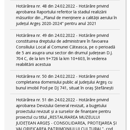
Hotărârea nr. 48 din 24.02.2022 - Hotărâre privind
aprobarea Raportului referitor la stadiul realizării
măsurilor din ,,Planul de menținere a calității aerului în
județul Argeș 2020-2024" pentru anul 2021
Hotărârea nr. 49 din 24.02.2022 - Hotărâre privind
constituirea dreptului de administrare în favoarea
Consiliului Local al Comunei Căteasca, pe o perioadă
de 5 ani asupra unui sector din drumul județean D.J.
704 C, de la km 9+726 la km 10+603, în vederea
reabilitării acestuia
Hotărârea nr. 50 din 24.02.2022 - Hotărâre privind
completarea domeniului public al Judeţului Argeş cu
bunul imobil Pod pe DJ 741, situat în oraș Ștefănești
Hotărârea nr. 51 din 24.02.2022 - Hotărâre privind
aprobarea Devizului General revizuit, a bugetului
proiectului revizuit și a surselor de finanțare pentru
proiectul cu titlul „RESTAURAREA MUZEULUI
JUDEȚEAN ARGEȘ - CONSOLIDAREA, PROTEJAREA ȘI
VALORIFICAREA PATRIMONIULUI CULTURAL", cod