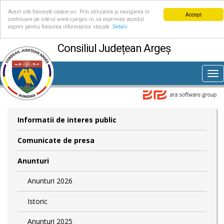
Acest site folosește cookie-uri. Prin utilizarea și navigarea în
Accept
continuare pe site-ul www.cjarges.ro, vă exprimați acordul
expres pentru folosirea informațiilor stocate.
Detalii
Consiliul Județean Argeș
Tog
nav
Informatii de interes public
Comunicate de presa
Anunturi
Anunturi 2026
Istoric
Anunturi 2025