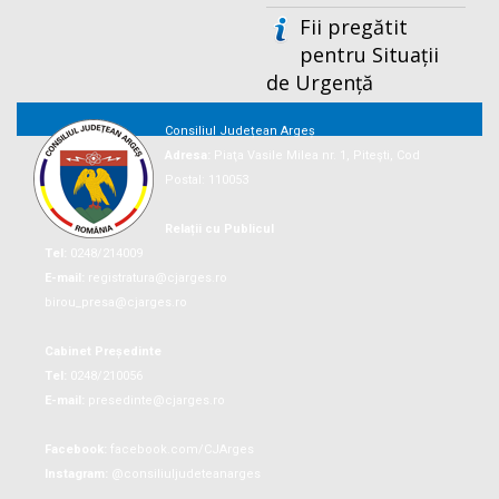
Fii pregătit
pentru Situații
de Urgență
Consiliul Județean Argeș
Adresa:
Piaţa Vasile Milea nr. 1, Piteşti, Cod
Postal: 110053
Relații cu Publicul
Tel:
0248/214009
E-mail:
registratura@cjarges.ro
birou_presa@cjarges.ro
Cabinet Președinte
Tel:
0248/210056
E-mail:
presedinte@cjarges.ro
Facebook:
facebook.com/CJArges
Instagram:
@consiliuljudeteanarges