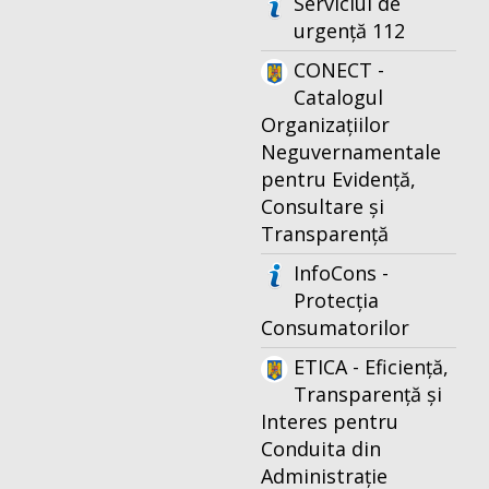
Serviciul de
urgență 112
CONECT -
Catalogul
Organizațiilor
Neguvernamentale
pentru Evidență,
Consultare și
Transparență
InfoCons -
Protecția
Consumatorilor
ETICA - Eficiență,
Transparență și
Interes pentru
Conduita din
Administrație