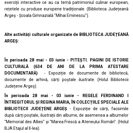
exerciții interactive ce au ca temă patrimoniul culinar european,
rețetele cu produse europene tradiționale. (Biblioteca Județeană
Argeș - Școala Gimnazială "Mihai Eminescu").
Alte activități culturale organizate de BIBLIOTECA JUDEȚEANĂ
ARGEȘ:
În perioada 28 mai - 03 iunie - PITEȘTI. PAGINI DE ISTORIE
CULTURALĂ (634 DE ANI DE LA PRIMA ATESTARE
DOCUMENTARĂ)
- Expoziție de documente de bibliotecă,
documente de arhivă, cărți poștale ilustrate. (Holul Bibliotecii
Județene Argeș).
În perioada 28 mai - 03 iunie - REGELE FERDINAND I
ÎNTREGITORUL ȘI REGINA MARIA, ÎN COLECȚIILE SPECIALE ALE
BIBLIOTECII JUDEȚENE ARGEȘ
- Expoziție de cărți, facsimile
după cărți poștale, ilustrații din albume, de asemenea a albumelor
"Memorial des Allies" și "Marea Frescă a Ateneului Român". (Holul
BJA Etajul al II-lea).