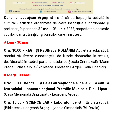
Consiliul Județean Argeș
vă invită să participați la activitățile
cultural - artistice organizate de către instituțiile subordonate și
parteneri, în perioada
30 mai - 03 iunie 2022
, majoritatea dedicate
copiilor, dar și părinților și bunicilor care îi însoțesc.
# Luni - 30 mai
Ora: 10.00
- REGII ȘI REGINELE ROMÂNIEI
Activitate educativă,
menită să fixeze cunoștințele de istorie dobândite la școală,
desfășurată în cadrul parteneriatului cu Școala Gimnazială "Marin
Preda" - clasa a IV-a.(Biblioteca Județeană Argeș -Sala Tinerilor).
# Marți - 31 mai
Ora: 11.00 - Recitalul și Gala Laureaților celei de-a VIII-a ediții a
festivalului - concurs național Premiile Muzicale Dinu Lipatti
.
(Casa Memorială Dinu Lipatti - Leordeni, Argeș).
Ora: 10.00 - SCIENCE LAB - Laborator de știință distractivă
.
(Biblioteca Județeană Argeș - Școala Gimnazială "Al. Davila).