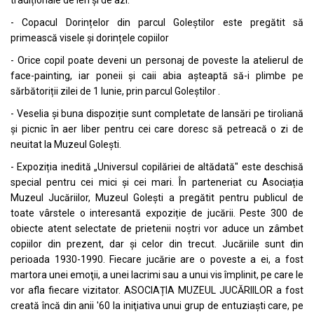
tradiționale de ieri și de azi.
- Copacul Dorințelor din parcul Goleștilor este pregătit să
primească visele și dorințele copiilor
- Orice copil poate deveni un personaj de poveste la atelierul de
face-painting, iar poneii și caii abia așteaptă să-i plimbe pe
sărbătoriții zilei de 1 Iunie, prin parcul Goleștilor .
- Veselia și buna dispoziție sunt completate de lansări pe tiroliană
și picnic în aer liber pentru cei care doresc să petreacă o zi de
neuitat la Muzeul Golești.
- Expoziția inedită „Universul copilăriei de altădată" este deschisă
special pentru cei mici și cei mari. În parteneriat cu Asociația
Muzeul Jucăriilor, Muzeul Golești a pregătit pentru publicul de
toate vârstele o interesantă expoziție de jucării. Peste 300 de
obiecte atent selectate de prietenii noştri vor aduce un zâmbet
copiilor din prezent, dar și celor din trecut. Jucăriile sunt din
perioada 1930-1990. Fiecare jucărie are o poveste a ei, a fost
martora unei emoţii, a unei lacrimi sau a unui vis împlinit, pe care le
vor afla fiecare vizitator. ASOCIAȚIA MUZEUL JUCĂRIILOR a fost
creată încă din anii '60 la iniţiativa unui grup de entuziaşti care, pe