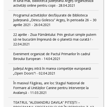
În luna mai, Biblioteca Județeană Argeș organizeaza
activități online pentru copii - 28.04.2021
Programul activităților desfășurate de Biblioteca
Județeană „Dinicu Golescu” Argeș, în perioada 26 – 30
aprilie 2021 - 26.04.2021
22 aprilie - Ziua Pământului: Prin gesturi simple putem
să ne bucurăm împreună de o planetă mai curată ! -
22.04.2021
Eveniment organizat de Pactul Primarilor în cadrul
Biroului European - 14.04.2021
Județul Argeș intră în marea competiție europeană
„Open Doors”! - 02.04.2021
În masivul Făgăraș, are loc Stagiul Naţional de
Formare al Unităţilor Canine pentru Intervenţie la
Avalanşă - 11.03.2021
TEATRUL “ALEXANDRU DAVILA” PITEȘTI –