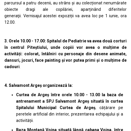
parcursul a patru decenii, au strâns și au colecționat nenumărate
obiecte dragi ale copilăriei, aparținând diferitelor
generaţii. Vernisajul acestei expoziții va avea loc pe 1 iunie, ora
12.00.
3. Orele 10.00 - 17.00: Spitalul de Pediatrie va avea două corturi
în centrul Piteștiului, unde copiii vor avea o mulțime de
activități: colorat, întâlniri cu personaje din desene animate,
dansuri, jocuri, face painting și vor putea primi și o mulțime de
cadouri
.
4. Salvamont Argeș organizează la:
Curtea de Argeș între orele 10.00 - 13.00 la baza de
antrenament a SPJ Salvamont Argeș situată în curtea
Spitalului Municipal Curtea de Argeș
, cățărare pe
peretele artificial din interior, prezentarea echipajului și a
activității.
Baza Montană Voina situată lângă cabana Voina, între