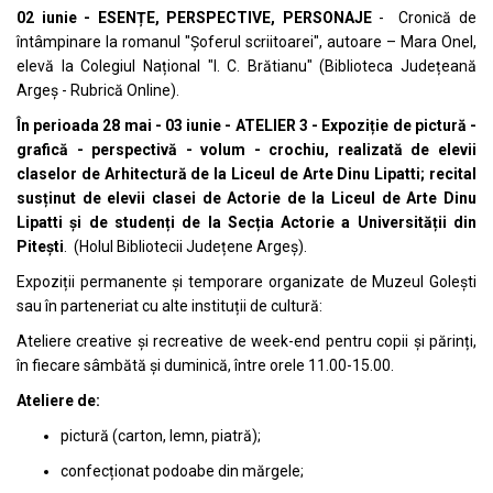
02 iunie - ESENȚE, PERSPECTIVE, PERSONAJE
- Cronică de
întâmpinare la romanul "Șoferul scriitoarei", autoare – Mara Onel,
elevă la Colegiul Național "I. C. Brătianu" (Biblioteca Județeană
Argeș - Rubrică Online).
În perioada 28 mai - 03 iunie - ATELIER 3 - Expoziție de pictură -
grafică - perspectivă - volum - crochiu, realizată de elevii
claselor de Arhitectură de la Liceul de Arte Dinu Lipatti; recital
susținut de elevii clasei de Actorie de la Liceul de Arte Dinu
Lipatti și de studenți de la Secția Actorie a Universității din
Pitești
. (Holul Bibliotecii Județene Argeș).
Expoziții permanente și temporare organizate de Muzeul Golești
sau în parteneriat cu alte instituții de cultură:
Ateliere creative și recreative de week-end pentru copii și părinți,
în fiecare sâmbătă și duminică, între orele 11.00-15.00.
Ateliere de:
pictură (carton, lemn, piatră);
confecționat podoabe din mărgele;