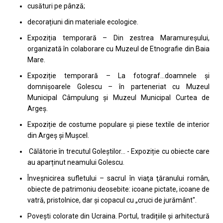
cusături pe pânză;
decorațiuni din materiale ecologice.
Expoziția temporară – Din zestrea Maramureșului,
organizată în colaborare cu Muzeul de Etnografie din Baia
Mare.
Expoziție temporară – La fotograf…doamnele și
domnișoarele Golescu – în parteneriat cu Muzeul
Municipal Câmpulung și Muzeul Municipal Curtea de
Argeș.
Expoziție de costume populare și piese textile de interior
din Argeș și Mușcel.
Călătorie în trecutul Goleștilor… - Expoziție cu obiecte care
au aparținut neamului Golescu.
Înveşnicirea sufletului – sacrul în viaţa ţăranului român,
obiecte de patrimoniu deosebite: icoane pictate, icoane de
vatră, pristolnice, dar şi copacul cu „cruci de jurământ".
Povești colorate din Ucraina. Portul, tradițiile și arhitectură