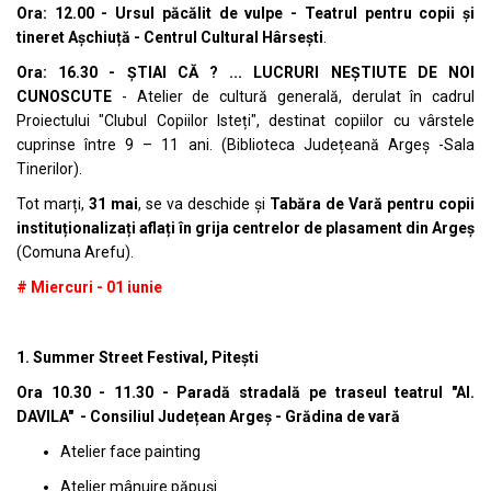
Ora: 12.00 - Ursul păcălit de vulpe - Teatrul pentru copii și
tineret Așchiuță - Centrul Cultural Hârsești
.
Ora: 16.30 - ȘTIAI CĂ ? ... LUCRURI NEȘTIUTE DE NOI
CUNOSCUTE
- Atelier de cultură generală, derulat în cadrul
Proiectului "Clubul Copiilor Isteți", destinat copiilor cu vârstele
cuprinse între 9 – 11 ani. (Biblioteca Județeană Argeș -Sala
Tinerilor).
Tot marți,
31 mai
, se va deschide și
Tabăra de Vară pentru copii
instituționalizați aflați în grija centrelor de plasament din Argeș
(Comuna Arefu).
# Miercuri - 01 iunie
1. Summer Street Festival, Piteşti
Ora 10.30 - 11.30 - Paradă stradală pe traseul teatrul "Al.
DAVILA" - Consiliul Județean Argeș - Grădina de vară
Atelier face painting
Atelier mânuire păpuși