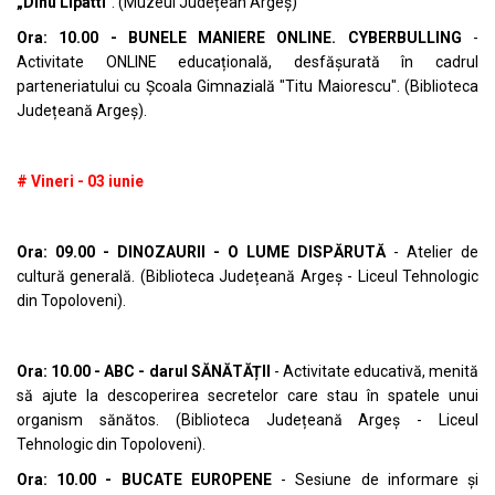
„Dinu Lipatti"
. (Muzeul Județean Argeș)
Ora: 10.00 - BUNELE MANIERE ONLINE. CYBERBULLING
-
Activitate ONLINE educațională, desfășurată în cadrul
parteneriatului cu Școala Gimnazială "Titu Maiorescu". (Biblioteca
Județeană Argeș).
# Vineri - 03 iunie
Ora: 09.00 - DINOZAURII - O LUME DISPĂRUTĂ
- Atelier de
cultură generală. (Biblioteca Județeană Argeș - Liceul Tehnologic
din Topoloveni).
Ora: 10.00 - ABC - darul SĂNĂTĂȚII
- Activitate educativă, menită
să ajute la descoperirea secretelor care stau în spatele unui
organism sănătos. (Biblioteca Județeană Argeș - Liceul
Tehnologic din Topoloveni).
Ora: 10.00 - BUCATE EUROPENE
- Sesiune de informare și