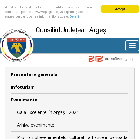
Acest site folosește cookie-uri. Prin utilizarea și navigarea în
Accept
continuare pe site-ul www.cjarges.ro, vă exprimați acordul
expres pentru folosirea informațiilor stocate.
Detalii
Consiliul Județean Argeș
Tog
nav
Prezentare generala
Infoturism
Evenimente
Gala Excelenței în Argeș - 2024
Arhiva evenimente
Programul evenimentelor cultural - artistice în perioada