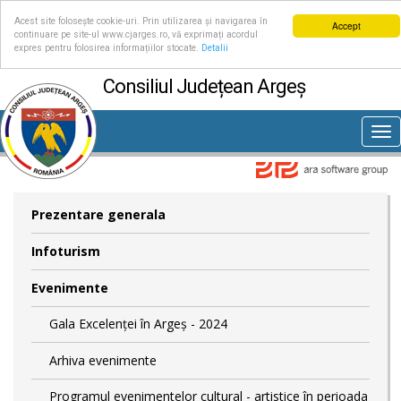
Acest site folosește cookie-uri. Prin utilizarea și navigarea în
Accept
continuare pe site-ul www.cjarges.ro, vă exprimați acordul
expres pentru folosirea informațiilor stocate.
Detalii
Consiliul Județean Argeș
Tog
nav
Prezentare generala
Infoturism
Evenimente
Gala Excelenței în Argeș - 2024
Arhiva evenimente
Programul evenimentelor cultural - artistice în perioada