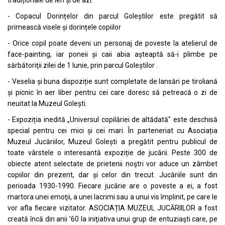
tradiționale de ieri și de azi.
- Copacul Dorințelor din parcul Goleștilor este pregătit să
primească visele și dorințele copiilor
- Orice copil poate deveni un personaj de poveste la atelierul de
face-painting, iar poneii și caii abia așteaptă să-i plimbe pe
sărbătoriții zilei de 1 Iunie, prin parcul Goleștilor .
- Veselia și buna dispoziție sunt completate de lansări pe tiroliană
și picnic în aer liber pentru cei care doresc să petreacă o zi de
neuitat la Muzeul Golești.
- Expoziția inedită „Universul copilăriei de altădată" este deschisă
special pentru cei mici și cei mari. În parteneriat cu Asociația
Muzeul Jucăriilor, Muzeul Golești a pregătit pentru publicul de
toate vârstele o interesantă expoziție de jucării. Peste 300 de
obiecte atent selectate de prietenii noştri vor aduce un zâmbet
copiilor din prezent, dar și celor din trecut. Jucăriile sunt din
perioada 1930-1990. Fiecare jucărie are o poveste a ei, a fost
martora unei emoţii, a unei lacrimi sau a unui vis împlinit, pe care le
vor afla fiecare vizitator. ASOCIAȚIA MUZEUL JUCĂRIILOR a fost
creată încă din anii '60 la iniţiativa unui grup de entuziaşti care, pe