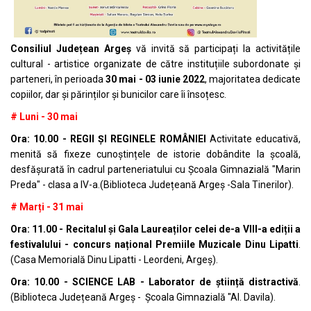
Consiliul Județean Argeș
vă invită să participați la activitățile
cultural - artistice organizate de către instituțiile subordonate și
parteneri, în perioada
30 mai - 03 iunie 2022
, majoritatea dedicate
copiilor, dar și părinților și bunicilor care îi însoțesc.
# Luni - 30 mai
Ora: 10.00
- REGII ȘI REGINELE ROMÂNIEI
Activitate educativă,
menită să fixeze cunoștințele de istorie dobândite la școală,
desfășurată în cadrul parteneriatului cu Școala Gimnazială "Marin
Preda" - clasa a IV-a.(Biblioteca Județeană Argeș -Sala Tinerilor).
# Marți - 31 mai
Ora: 11.00 - Recitalul și Gala Laureaților celei de-a VIII-a ediții a
festivalului - concurs național Premiile Muzicale Dinu Lipatti
.
(Casa Memorială Dinu Lipatti - Leordeni, Argeș).
Ora: 10.00 - SCIENCE LAB - Laborator de știință distractivă
.
(Biblioteca Județeană Argeș - Școala Gimnazială "Al. Davila).