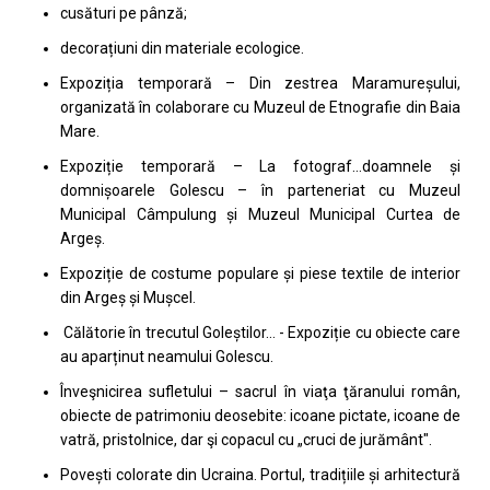
cusături pe pânză;
decorațiuni din materiale ecologice.
Expoziția temporară – Din zestrea Maramureșului,
organizată în colaborare cu Muzeul de Etnografie din Baia
Mare.
Expoziție temporară – La fotograf…doamnele și
domnișoarele Golescu – în parteneriat cu Muzeul
Municipal Câmpulung și Muzeul Municipal Curtea de
Argeș.
Expoziție de costume populare și piese textile de interior
din Argeș și Mușcel.
Călătorie în trecutul Goleștilor… - Expoziție cu obiecte care
au aparținut neamului Golescu.
Înveşnicirea sufletului – sacrul în viaţa ţăranului român,
obiecte de patrimoniu deosebite: icoane pictate, icoane de
vatră, pristolnice, dar şi copacul cu „cruci de jurământ".
Povești colorate din Ucraina. Portul, tradițiile și arhitectură