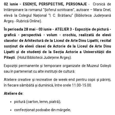
02 iunie - ESENȚE, PERSPECTIVE, PERSONAJE
- Cronică de
întâmpinare la romanul "Șoferul scriitoarei", autoare – Mara Onel,
elevă la Colegiul Național "I. C. Brătianu" (Biblioteca Județeană
Argeș - Rubrică Online).
În perioada 28 mai - 03 iunie - ATELIER 3 - Expoziție de pictură -
grafică - perspectivă - volum - crochiu, realizată de elevii
claselor de Arhitectură de la Liceul de Arte Dinu Lipatti; recital
susținut de elevii clasei de Actorie de la Liceul de Arte Dinu
Lipatti și de studenți de la Secția Actorie a Universității din
Pitești
. (Holul Bibliotecii Județene Argeș).
Expoziții permanente și temporare organizate de Muzeul Golești
sau în parteneriat cu alte instituții de cultură:
Ateliere creative și recreative de week-end pentru copii și părinți,
în fiecare sâmbătă și duminică, între orele 11.00-15.00.
Ateliere de:
pictură (carton, lemn, piatră);
confecționat podoabe din mărgele;