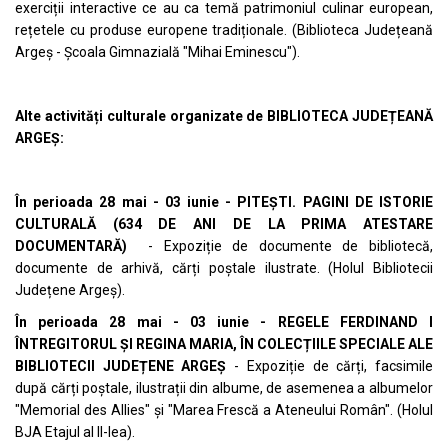
exerciții interactive ce au ca temă patrimoniul culinar european,
rețetele cu produse europene tradiționale. (Biblioteca Județeană
Argeș - Școala Gimnazială "Mihai Eminescu").
Alte activități culturale organizate de BIBLIOTECA JUDEȚEANĂ
ARGEȘ:
În perioada 28 mai - 03 iunie - PITEȘTI. PAGINI DE ISTORIE
CULTURALĂ (634 DE ANI DE LA PRIMA ATESTARE
DOCUMENTARĂ)
- Expoziție de documente de bibliotecă,
documente de arhivă, cărți poștale ilustrate. (Holul Bibliotecii
Județene Argeș).
În perioada 28 mai - 03 iunie - REGELE FERDINAND I
ÎNTREGITORUL ȘI REGINA MARIA, ÎN COLECȚIILE SPECIALE ALE
BIBLIOTECII JUDEȚENE ARGEȘ
- Expoziție de cărți, facsimile
după cărți poștale, ilustrații din albume, de asemenea a albumelor
"Memorial des Allies" și "Marea Frescă a Ateneului Român". (Holul
BJA Etajul al II-lea).