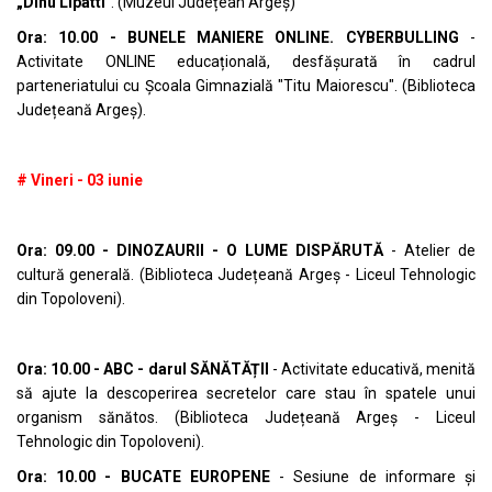
„Dinu Lipatti"
. (Muzeul Județean Argeș)
Ora: 10.00 - BUNELE MANIERE ONLINE. CYBERBULLING
-
Activitate ONLINE educațională, desfășurată în cadrul
parteneriatului cu Școala Gimnazială "Titu Maiorescu". (Biblioteca
Județeană Argeș).
# Vineri - 03 iunie
Ora: 09.00 - DINOZAURII - O LUME DISPĂRUTĂ
- Atelier de
cultură generală. (Biblioteca Județeană Argeș - Liceul Tehnologic
din Topoloveni).
Ora: 10.00 - ABC - darul SĂNĂTĂȚII
- Activitate educativă, menită
să ajute la descoperirea secretelor care stau în spatele unui
organism sănătos. (Biblioteca Județeană Argeș - Liceul
Tehnologic din Topoloveni).
Ora: 10.00 - BUCATE EUROPENE
- Sesiune de informare și