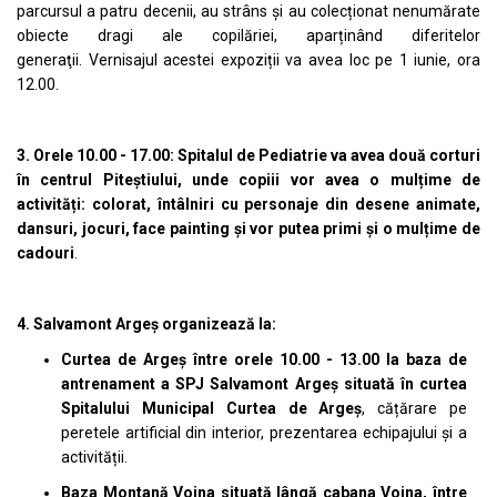
parcursul a patru decenii, au strâns și au colecționat nenumărate
obiecte dragi ale copilăriei, aparținând diferitelor
generaţii. Vernisajul acestei expoziții va avea loc pe 1 iunie, ora
12.00.
3. Orele 10.00 - 17.00: Spitalul de Pediatrie va avea două corturi
în centrul Piteștiului, unde copiii vor avea o mulțime de
activități: colorat, întâlniri cu personaje din desene animate,
dansuri, jocuri, face painting și vor putea primi și o mulțime de
cadouri
.
4. Salvamont Argeș organizează la:
Curtea de Argeș între orele 10.00 - 13.00 la baza de
antrenament a SPJ Salvamont Argeș situată în curtea
Spitalului Municipal Curtea de Argeș
, cățărare pe
peretele artificial din interior, prezentarea echipajului și a
activității.
Baza Montană Voina situată lângă cabana Voina, între