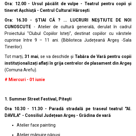
Ora: 12.00 - Ursul păcălit de vulpe - Teatrul pentru copii și
tineret Așchiuță - Centrul Cultural Hârsești
.
Ora: 16.30 - ȘTIAI CĂ ? ... LUCRURI NEȘTIUTE DE NOI
CUNOSCUTE
- Atelier de cultură generală, derulat în cadrul
Proiectului "Clubul Copiilor Isteți", destinat copiilor cu vârstele
cuprinse între 9 – 11 ani. (Biblioteca Județeană Argeș -Sala
Tinerilor).
Tot marți,
31 mai
, se va deschide și
Tabăra de Vară pentru copii
instituționalizați aflați în grija centrelor de plasament din Argeș
(Comuna Arefu).
# Miercuri - 01 iunie
1. Summer Street Festival, Piteşti
Ora 10.30 - 11.30 - Paradă stradală pe traseul teatrul "Al.
DAVILA" - Consiliul Județean Argeș - Grădina de vară
Atelier face painting
Atelier mânuire păpuși