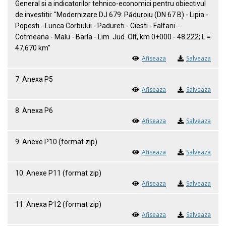
General si a indicatorilor tehnico-economici pentru obiectivul
de investitii: "Modernizare DJ 679: Păduroiu (DN 67 B) - Lipia -
Popesti - Lunca Corbului - Padureti - Ciesti - Falfani -
Cotmeana - Malu - Barla - Lim. Jud. Olt, km 0+000 - 48.222; L =
47,670 km"
Afiseaza
Salveaza
7. Anexa P5
Afiseaza
Salveaza
8. Anexa P6
Afiseaza
Salveaza
9. Anexe P10 (format zip)
Afiseaza
Salveaza
10. Anexe P11 (format zip)
Afiseaza
Salveaza
11. Anexa P12 (format zip)
Afiseaza
Salveaza