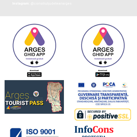
Instagram:
@consiliuljudeteanarges