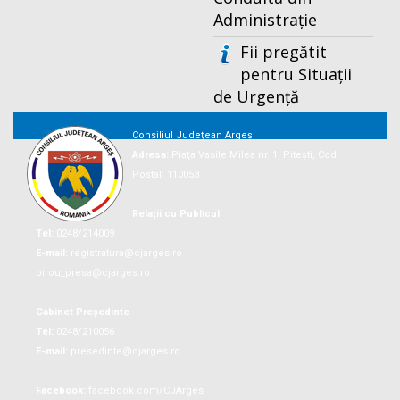
Administrație
Fii pregătit
pentru Situații
de Urgență
Consiliul Județean Argeș
Adresa:
Piaţa Vasile Milea nr. 1, Piteşti, Cod
Postal: 110053
Relații cu Publicul
Tel:
0248/214009
E-mail:
registratura@cjarges.ro
birou_presa@cjarges.ro
Cabinet Președinte
Tel:
0248/210056
E-mail:
presedinte@cjarges.ro
Facebook:
facebook.com/CJArges