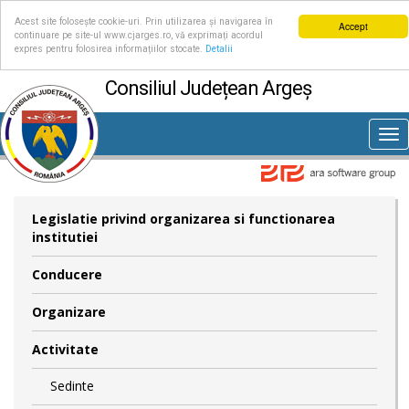
Acest site folosește cookie-uri. Prin utilizarea și navigarea în
Accept
continuare pe site-ul www.cjarges.ro, vă exprimați acordul
expres pentru folosirea informațiilor stocate.
Detalii
Consiliul Județean Argeș
Tog
nav
Legislatie privind organizarea si functionarea
institutiei
Conducere
Organizare
Activitate
Sedinte