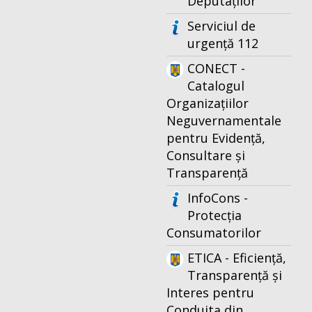
Deputaților
Serviciul de
urgență 112
CONECT -
Catalogul
Organizațiilor
Neguvernamentale
pentru Evidență,
Consultare și
Transparență
InfoCons -
Protecția
Consumatorilor
ETICA - Eficiență,
Transparență și
Interes pentru
Conduita din