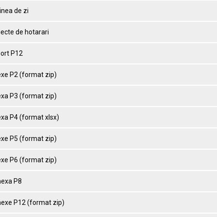
inea de zi
iecte de hotarari
port P12
exe P2 (format zip)
exa P3 (format zip)
xa P4 (format xlsx)
exe P5 (format zip)
exe P6 (format zip)
nexa P8
nexe P12 (format zip)