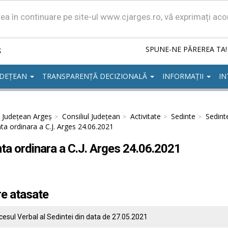
area în continuare pe site-ul www.cjarges.ro, vă exprimați ac
ș
SPUNE-NE PĂREREA TA!
UDEȚEAN
TRANSPARENȚĂ DECIZIONALĂ
INFORMAȚII
IN
l Județean Argeș
Consiliul Județean
Activitate
Sedinte
Sedint
ta ordinara a C.J. Arges 24.06.2021
ta ordinara a C.J. Arges 24.06.2021
re atasate
cesul Verbal al Sedintei din data de 27.05.2021