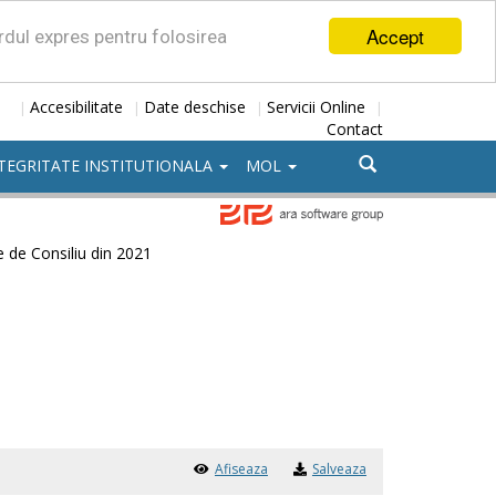
Accept
ordul expres pentru folosirea
Accesibilitate
Date deschise
Servicii Online
|
|
|
|
Contact
TEGRITATE INSTITUTIONALA
MOL
e de Consiliu din 2021
Afiseaza
Salveaza