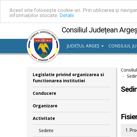
Acest site folosește cookie-uri. Prin utilizarea și navig
informațiilor stocate.
Detalii
Consiliul Județean Arge
JUDEȚUL ARGEȘ
CONSILIUL J
Consiliu
Legislatie privind organizarea si
Sedin
functionarea institutiei
Sedin
Conducere
Organizare
Fisie
Activitate
Sedinte
1. Pro