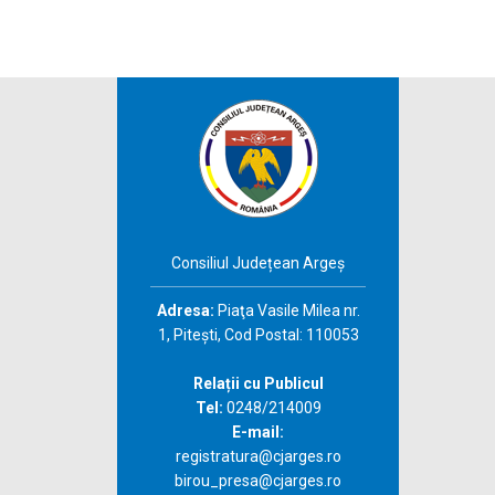
Consiliul Județean Argeș
Adresa:
Piaţa Vasile Milea nr.
1, Piteşti, Cod Postal: 110053
Relații cu Publicul
Tel:
0248/214009
E-mail:
registratura@cjarges.ro
birou_presa@cjarges.ro