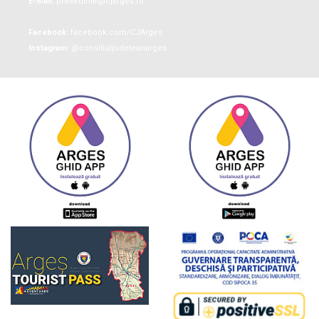
E-mail:
presedinte@cjarges.ro
Facebook:
facebook.com/CJArges
Instagram:
@consiliuljudeteanarges