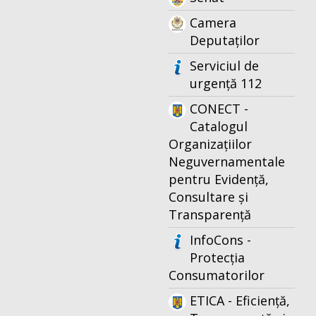
Camera
Deputaților
Serviciul de
urgență 112
CONECT -
Catalogul
Organizațiilor
Neguvernamentale
pentru Evidență,
Consultare și
Transparență
InfoCons -
Protecția
Consumatorilor
ETICA - Eficiență,