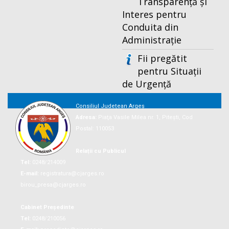
Transparență și
Interes pentru
Conduita din
Administrație
Fii pregătit
pentru Situații
de Urgență
Consiliul Județean Argeș
Adresa:
Piaţa Vasile Milea nr. 1, Piteşti, Cod
Postal: 110053
Relații cu Publicul
Tel:
0248/214009
E-mail:
registratura@cjarges.ro
birou_presa@cjarges.ro
Cabinet Președinte
Tel:
0248/210056