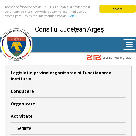
Acest site folosește cookie-uri. Prin utilizarea și navigarea în
Accept
continuare pe site-ul www.cjarges.ro, vă exprimați acordul
expres pentru folosirea informațiilor stocate.
Detalii
Consiliul Județean Argeș
Tog
nav
Legislatie privind organizarea si functionarea
institutiei
Conducere
Organizare
Activitate
Sedinte