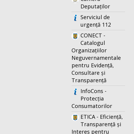
Deputaților
Serviciul de
urgență 112
CONECT -
Catalogul
Organizațiilor
Neguvernamentale
pentru Evidență,
Consultare și
Transparență
InfoCons -
Protecția
Consumatorilor
ETICA - Eficiență,
Transparență și
Interes pentru