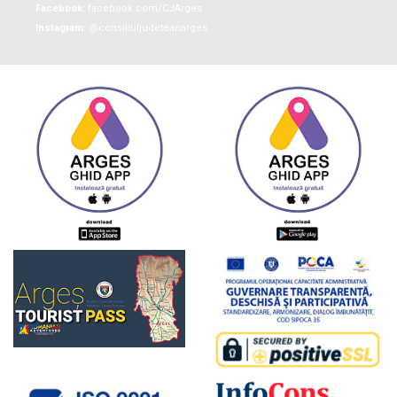
Facebook:
facebook.com/CJArges
Instagram:
@consiliuljudeteanarges