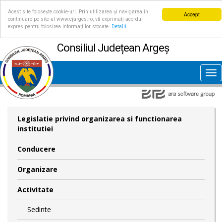
Acest site folosește cookie-uri. Prin utilizarea și navigarea în
Accept
continuare pe site-ul www.cjarges.ro, vă exprimați acordul
expres pentru folosirea informațiilor stocate.
Detalii
Consiliul Județean Argeș
Tog
nav
Legislatie privind organizarea si functionarea
institutiei
Conducere
Organizare
Activitate
Sedinte