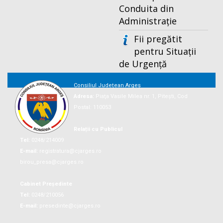
Conduita din
Administrație
Fii pregătit
pentru Situații
de Urgență
Consiliul Județean Argeș
Adresa:
Piaţa Vasile Milea nr. 1, Piteşti, Cod
Postal: 110053
Relații cu Publicul
Tel:
0248/214009
E-mail:
registratura@cjarges.ro
birou_presa@cjarges.ro
Cabinet Președinte
Tel:
0248/210056
E-mail:
presedinte@cjarges.ro