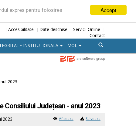
Accept
ordul expres pentru folosirea
Accesibilitate
Date deschise
Servicii Online
|
|
|
|
Contact
TEGRITATE INSTITUTIONALA
MOL
 anul 2023
le Consiliului Județean - anul 2023
Afiseaza
Salveaza
ul 2023