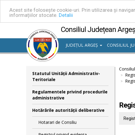
Acest site folosește cookie-uri. Prin utilizarea și navig
informațiilor stocate.
Detalii
Consiliul Județean Arge
JUDEȚUL ARGEȘ
CONSILIUL J
Consiliu
Statutul Unităţii Administrativ-
Regis
Teritoriale
Regis
Regulamentele privind procedurile
administrative
Regis
Hotărârile autorităţii deliberative
Regist
Hotarari de Consiliu
Registrul privind evidența