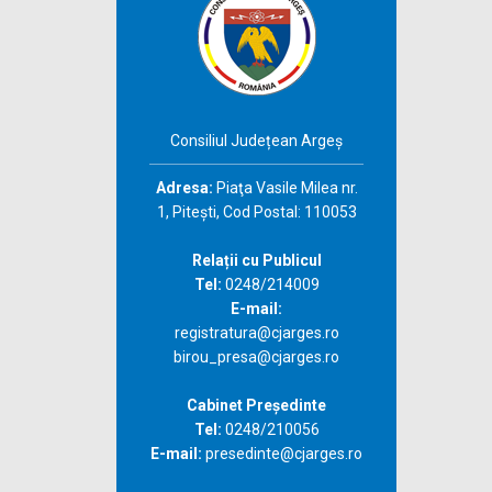
Consiliul Județean Argeș
Adresa:
Piaţa Vasile Milea nr.
1, Piteşti, Cod Postal: 110053
Relații cu Publicul
Tel:
0248/214009
E-mail:
registratura@cjarges.ro
birou_presa@cjarges.ro
Cabinet Președinte
Tel:
0248/210056
E-mail:
presedinte@cjarges.ro