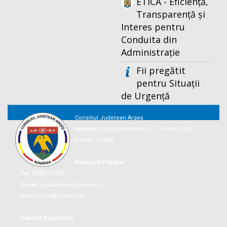
ETICA - Eficiență,
Transparență și
Interes pentru
Conduita din
Administrație
Fii pregătit
pentru Situații
de Urgență
Consiliul Județean Argeș
Adresa:
Piaţa Vasile Milea nr. 1, Piteşti, Cod
Postal: 110053
Relații cu Publicul
Tel:
0248/214009
E-mail:
registratura@cjarges.ro
birou_presa@cjarges.ro
Cabinet Președinte