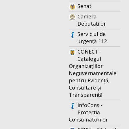
Senat
Camera
Deputaților
Serviciul de
urgență 112
CONECT -
Catalogul
Organizațiilor
Neguvernamentale
pentru Evidență,
Consultare și
Transparență
InfoCons -
Protecția
Consumatorilor