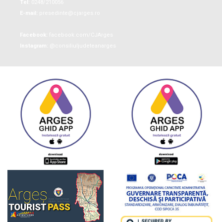
Tel:
0248/210056
E-mail:
presedinte@cjarges.ro
Facebook:
facebook.com/CJArges
Instagram:
@consiliuljudeteanarges