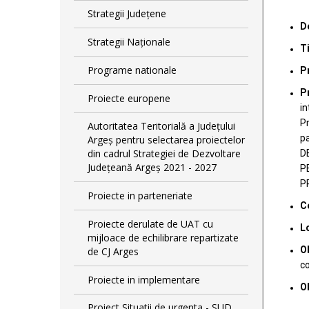
Strategii Județene
D
Strategii Naționale
Ti
Programe nationale
P
Pr
Proiecte europene
in
Pr
Autoritatea Teritorială a Județului
pa
Argeș pentru selectarea proiectelor
din cadrul Strategiei de Dezvoltare
D
Județeană Argeș 2021 - 2027
P
P
Proiecte in parteneriate
C
Proiecte derulate de UAT cu
L
mijloace de echilibrare repartizate
Ob
de CJ Arges
co
Proiecte in implementare
Ob
Proiect Situatii de urgenta - SUD