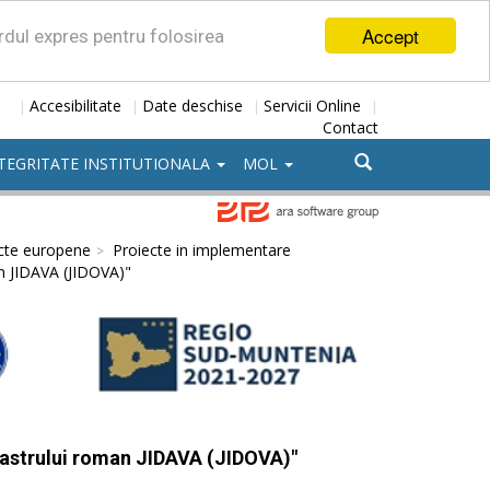
Accept
ordul expres pentru folosirea
Accesibilitate
Date deschise
Servicii Online
|
|
|
|
Contact
TEGRITATE INSTITUTIONALA
MOL
cte europene
Proiecte in implementare
an JIDAVA (JIDOVA)"
 castrului roman JIDAVA (JIDOVA)"