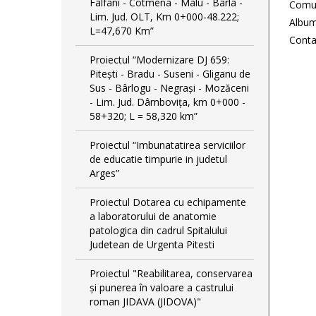
Fâlfani - Cotmena - Malu - Bârla -
Comun
Lim. Jud. OLT, Km 0+000-48.222;
Album
L=47,670 Km”
Conta
Proiectul “Modernizare DJ 659:
Pitești - Bradu - Suseni - Gliganu de
Sus - Bârlogu - Negrași - Mozăceni
- Lim. Jud. Dâmbovița, km 0+000 -
58+320; L = 58,320 km”
Proiectul “Imbunatatirea serviciilor
de educatie timpurie in judetul
Arges”
Proiectul Dotarea cu echipamente
a laboratorului de anatomie
patologica din cadrul Spitalului
Judetean de Urgenta Pitesti
Proiectul "Reabilitarea, conservarea
și punerea în valoare a castrului
roman JIDAVA (JIDOVA)"