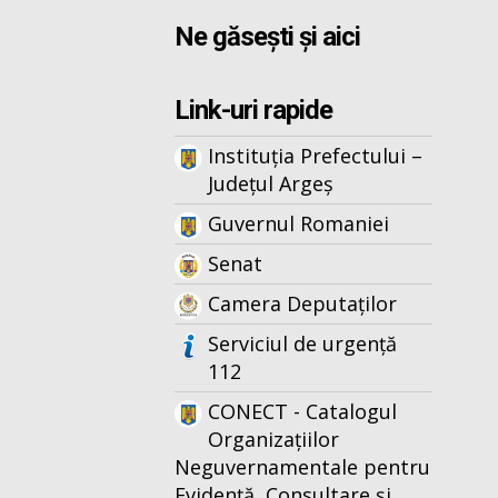
Ne găsești și aici
Link-uri rapide
Instituția Prefectului –
Județul Argeș
Guvernul Romaniei
Senat
Camera Deputaților
Serviciul de urgență
112
CONECT - Catalogul
Organizațiilor
Neguvernamentale pentru
Evidență, Consultare și