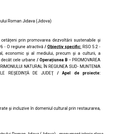
rului Roman Jidava (Jidova)
etățeni prin promovarea dezvoltării sustenabile și
P6 - O regiune atractivă
/
Obiectiv specific:
RSO 5.2 -
l, economic și al mediului, precum și a culturii, a
ne decât cele urbane
/ Operațiunea B
-
PROMOVAREA
ATRIMONIULUI NATURAL ÎN REGIUNEA SUD- MUNTENIA
IILE REŞEDINŢĂ DE JUDEŢ
/ Apel de proiecte:
rate și
incluzive în domeniul cultural prin restaurarea,