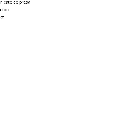
icate de presa
 foto
ct