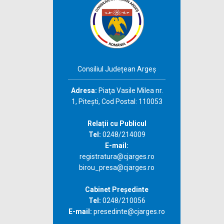
Consiliul Județean Argeș
Adresa:
Piaţa Vasile Milea nr.
1, Piteşti, Cod Postal: 110053
Relații cu Publicul
Tel:
0248/214009
E-mail:
registratura@cjarges.ro
birou_presa@cjarges.ro
Cabinet Președinte
Tel:
0248/210056
E-mail:
presedinte@cjarges.ro