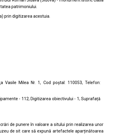
strului
Roman Jidava (Jidova) - monument istoric clasa
itatea patrimoniului.
 prin digitizarea acestuia.
aţa Vasile Milea
Nr. 1, Cod poștal: 110053, Telefon:
ipamente - 112; Digitizarea obiectivului - 1; Suprafață
crări de punere în valoare a sitului prin realizarea unor
 muzeu de sit care să expună artefactele aparținătoarea