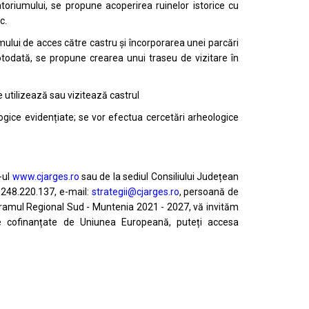
toriumului, se propune acoperirea ruinelor istorice cu
c.
umului de acces către castru și încorporarea unei parcări
todată, se propune crearea unui traseu de vizitare în
ce
utilizează sau vizitează castrul
logice
evidențiate; se vor efectua cercetări arheologice
-ul
www.cjarges.ro
sau de la sediul Consiliului Județean
 0248.220.137, e-mail:
strategii@cjarges.ro
, persoană de
gramul Regional Sud - Muntenia 2021 - 2027, vă invităm
e cofinanțate de Uniunea Europeană, puteți accesa