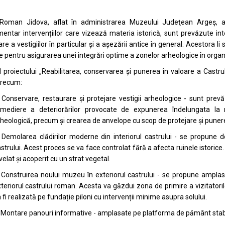
 Roman Jidova, aflat în administrarea Muzeului Judeţean Argeş, a 
ntar intervențiilor care vizează materia istorică, sunt prevăzute inte
re a vestigiilor în particular și a așezării antice în general. Acestora l
 pentru asigurarea unei integrări optime a zonelor arheologice în orga
l proiectului „Reabilitarea, conservarea și punerea în valoare a Cast
 precum:
 Conservare, restaurare și protejare vestigii arheologice - sunt prevă
emediere a deteriorărilor provocate de expunerea îndelungata la me
heologică, precum și crearea de anvelope cu scop de protejare și punere î
 Demolarea clădirilor moderne din interiorul castrului - se propune d
strului. Acest proces se va face controlat fără a afecta ruinele istorice. Pr
velat și acoperit cu un strat vegetal.
 Construirea noului muzeu în exteriorul castrului - se propune amplas
teriorul castrului roman. Acesta va găzdui zona de primire a vizitatorilo
 fi realizată pe fundație piloni cu intervenții minime asupra solului.
 Montare panouri informative - amplasate pe platforma de pământ stab