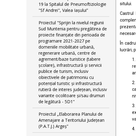
19 la Spitalul de Pneumoftiziologie
sitului.
"Sf Andrei", Valea Iașului”
Castrul
compleme
Proiectul "Sprijin la nivelul regiunii
prezenta
Sud Muntenia pentru pregătirea de
necesare
proiecte finanțate din perioada de
programare 2021-2027 pe
În cadru
domeniile mobilitate urbană,
lucrări,
regenerare urbană, centre de
agrement/baze turistice (tabere
1.
școlare), infrastructură și servicii
r
publice de turism, inclusiv
ar
obiectivele de patrimoniu cu
2.
potențial turistic și infrastructură
rutieră de interes județean, inclusiv
ca
variante ocolitoare și/sau drumuri
ni
de legătură - 5D1"
3.
ex
Proiectul „Elaborarea Planului de
va
Amenajare a Teritoriului Județean
(P.A.T.J.) Argeș”
4.