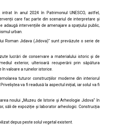
intrat în anul 2024 în Patrimoniul UNESCO, astfel,
rvenții care fac parte din scenariul de interpretare și
i se adaugă intervențiile de amenajare a spațiului public,
nismul urban.
rului Roman Jidava (Jidova)" sunt prevăzute o serie de
zute lucrări de conservare a materialului istoric și de
diul exterior, ulterioară recuperării prin săpătura
n valoare a ruinelor istorice.
emolarea tuturor construcțiilor moderne din interiorul
iveliștea va fi readusă la aspectul inițial, iar solul va fi
area noului „Muzeu de Istorie și Arheologie Jidova" în
r, săli de expoziție și laborator arheologic. Construcția
ilizat
depus peste solul vegetal existent.