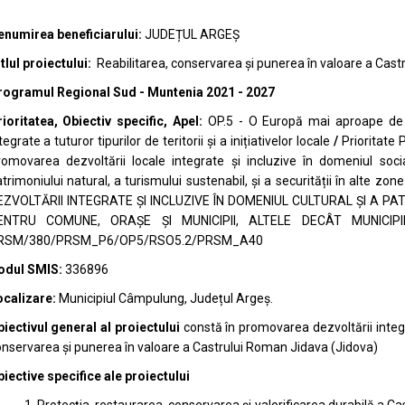
enumirea beneficiarului:
JUDEȚUL ARGEȘ
tlul proiectului:
Reabilitarea, conservarea și punerea în valoare a Cast
rogramul Regional Sud - Muntenia 2021 - 2027
ioritatea, Obiectiv specific, Apel:
OP.5 - O Europă mai aproape de c
tegrate a tuturor tipurilor de teritorii și a inițiativelor locale
/
Prioritate 
omovarea dezvoltării locale integrate și incluzive în domeniul socia
trimoniului natural, a turismului sustenabil, și a securității în alte zo
EZVOLTĂRII INTEGRATE ȘI INCLUZIVE ÎN DOMENIUL CULTURAL ȘI A P
ENTRU COMUNE, ORAŞE ŞI MUNICIPII, ALTELE DECÂT MUNICIP
RSM/380/PRSM_P6/OP5/RSO5.2/PRSM_A40
odul SMIS:
336896
ocalizare:
Municipiul Câmpulung, Județul Argeș.
iectivul general al proiectului
constă în promovarea dezvoltării integ
nservarea și punerea în valoare a Castrului Roman Jidava (Jidova)
iective specifice ale proiectului