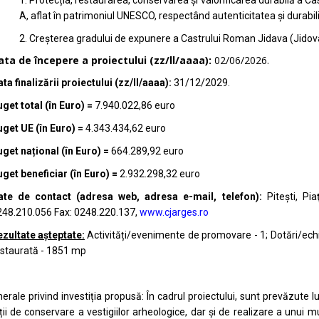
1. Protecția, restaurarea, conservarea și valorificarea durabilă a Ca
A, aflat în patrimoniul UNESCO, respectând autenticitatea și durabil
2. Creșterea gradului de expunere a Castrului Roman Jidava (Jidova)
ata de începere a proiectului (zz/ll/aaaa):
02/06/2026.
ta finalizării proiectului (zz/ll/aaaa):
31/12/2029.
get total (în Euro) =
7.940.022,86 euro
get UE (în Euro) =
4.343.434,62 euro
get național (în Euro) =
664.289,92 euro
get beneficiar (în Euro) =
2.932.298,32 euro
ate de contact (adresa web, adresa e-mail, telefon):
Piteşti, Pi
48.210.056 Fax: 0248.220.137,
www.cjarges.ro
zultate așteptate:
Activități/evenimente de promovare - 1; Dotări/
ech
staurată - 1851 mp
erale privind investiția propusă: În cadrul proiectului, sunt prevăzute lu
ții de conservare a vestigiilor arheologice, dar și de realizare a unui