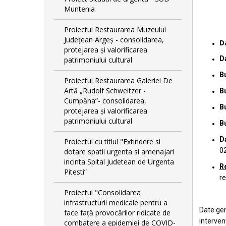
Muntenia
Proiectul Restaurarea Muzeului
Județean Argeș - consolidarea,
D
protejarea și valorificarea
Da
patrimoniului cultural
Bu
Proiectul Restaurarea Galeriei De
Artă „Rudolf Schweitzer -
Bu
Cumpăna”- consolidarea,
Bu
protejarea și valorificarea
patrimoniului cultural
Bu
D
Proiectul cu titlul "Extindere si
02
dotare spatii urgenta si amenajari
incinta Spital Judetean de Urgenta
Re
Pitesti”
re
Proiectul "Consolidarea
infrastructurii medicale pentru a
Date gen
face față provocărilor ridicate de
interven
combatere a epidemiei de COVID-