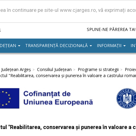
area în continuare pe site-ul www.cjarges.ro, vă exprimați ac
ș
SPUNE-NE PĂREREA TA!
UDEȚEAN
TRANSPARENȚĂ DECIZIONALĂ
INFORMAȚII
IN
l Județean Argeș
Consiliul Județean
Programe si strategii
Proie
ctul "Reabilitarea, conservarea și punerea în valoare a castrului rom
tul "Reabilitarea, conservarea și punerea în valoare a