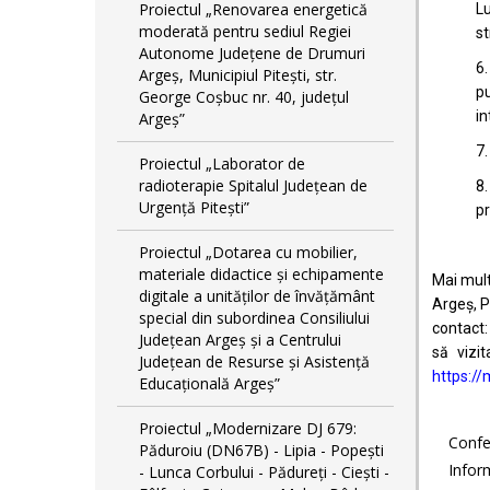
Proiectul „Renovarea energetică
Lu
moderată pentru sediul Regiei
st
Autonome Județene de Drumuri
6.
Argeș, Municipiul Pitești, str.
pu
George Coșbuc nr. 40, județul
in
Argeș”
7.
Proiectul „Laborator de
radioterapie Spitalul Județean de
8.
Urgență Pitești”
pr
Proiectul „Dotarea cu mobilier,
materiale didactice și echipamente
Mai mult
digitale a unităților de învățământ
Argeș, P
special din subordinea Consiliului
contact:
Județean Argeș și a Centrului
să vizit
Județean de Resurse și Asistență
https://
Educațională Argeș”
Proiectul „Modernizare DJ 679:
Confe
Păduroiu (DN67B) - Lipia - Popești
Inform
- Lunca Corbului - Pădureți - Ciești -