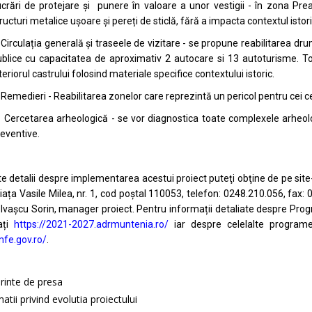
crări de protejare și punere în valoare a unor vestigii - în zona Prea
ructuri metalice ușoare și pereți de sticlă, fără a impacta contextul istori
 Circulația generală și traseele de vizitare - se propune reabilitarea dr
blice cu capacitatea de aproximativ 2 autocare si 13 autoturisme. To
teriorul castrului folosind materiale specifice contextului istoric.
 Remedieri - Reabilitarea zonelor care reprezintă un pericol pentru cei 
 Cercetarea arheologică - se vor diagnostica toate complexele arheo
eventive.
e detalii despre implementarea acestui proiect puteţi obţine de pe site
iața Vasile Milea, nr. 1, cod poștal 110053, telefon: 0248.210.056, fax:
 Ivașcu Sorin, manager proiect. Pentru informații detaliate despre Pro
ați
https://2021-2027.adrmuntenia.ro/
iar despre celelalte program
mfe.gov.ro/
.
rinte de presa
atii privind evolutia proiectului