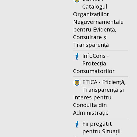
Catalogul
Organizațiilor
Neguvernamentale
pentru Evidență,
Consultare și
Transparență
InfoCons -
Protecția
Consumatorilor
ETICA - Eficiență,
Transparență și
Interes pentru
Conduita din
Administrație
Fii pregătit
pentru Situații