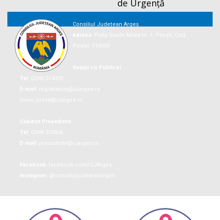
de Urgență
Consiliul Județean Argeș
Adresa:
Piaţa Vasile Milea nr. 1, Piteşti, Cod
Postal: 110053
Relații cu Publicul
Tel:
0248/214009
E-mail:
registratura@cjarges.ro
birou_presa@cjarges.ro
Cabinet Președinte
Tel:
0248/210056
E-mail:
presedinte@cjarges.ro
Facebook:
facebook.com/CJArges
Instagram:
@consiliuljudeteanarges