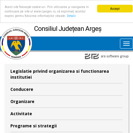
Acest site folosește cookie-uri. Prin utilizarea și navigarea în
Accept
continuare pe site-ul www.cjarges.ro, vă exprimați acordul
expres pentru folosirea informațiilor stocate.
Detalii
Consiliul Județean Argeș
Tog
nav
Legislatie privind organizarea si functionarea
institutiei
Conducere
Organizare
Activitate
Programe si strategii