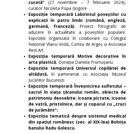
curată"
(27 noiembrie – 7 februarie 2024),
curator Nicoleta Popa Grigore
Expoziție temporară Labirintul poveștilor cu
explicații în patru limbi (română, engleză,
germană, franceză).
Proiect fotografic de
aducere în actualitate a poveștilor populare.
Expoziție organizată în colaborare cu Colegiul
Național Vlaicu-Vodă, Curtea de Argeș și Asociația
Rest.Art.
Expoziția temporară Motive decorative în
arta plastică.
Donația Daniela Frumușanu.
Expoziție temporară Universul copilăriei de
altădată,
în parteneriat cu Asociația Muzeul
Jucăriilor București.
Expoziție temporară Înveşnicirea sufletului –
sacrul în viaţa ţăranului român, obiecte de
patrimoniu deosebite: icoane pictate, icoane
de vatră, pristolnice, dar şi copacul cu „cruci
de jurământ";
Expoziția tematică despre sistemul medical
din spațiul românesc
(sec. al XIX-lea) Bolnița
banului Radu Golescu.