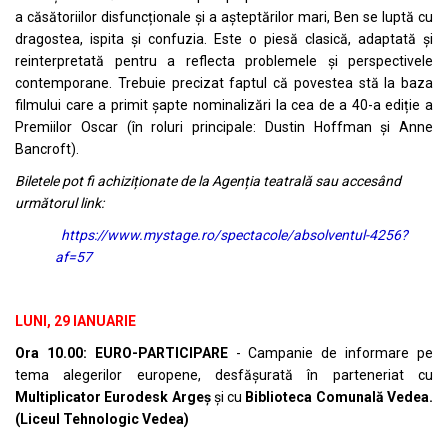
a căsătoriilor disfuncționale și a așteptărilor mari, Ben se luptă cu
dragostea, ispita și confuzia. Este o piesă clasică, adaptată și
reinterpretată pentru a reflecta problemele și perspectivele
contemporane. Trebuie precizat faptul că povestea stă la baza
filmului care a primit șapte nominalizări la cea de a 40-a ediție a
Premiilor Oscar (în roluri principale: Dustin Hoffman și Anne
Bancroft).
Biletele pot fi achiziționate de la Agenția teatrală sau accesând
următorul link:
https://www.mystage.ro/spectacole/absolventul-4256?
af=57
LUNI, 29 IANUARIE
Ora 10.00: EURO-PARTICIPARE
- Campanie de informare pe
tema alegerilor europene, desfășurată în parteneriat cu
Multiplicator Eurodesk Argeș
și cu
Biblioteca Comunală Vedea.
(Liceul Tehnologic Vedea)