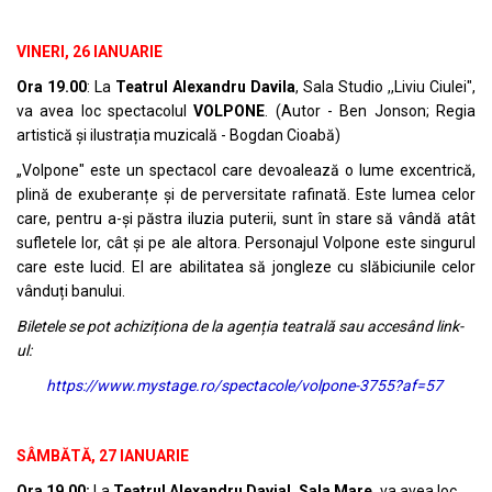
VINERI, 26 IANUARIE
Ora 19.00
: La
Teatrul Alexandru Davila
, Sala Studio ,,Liviu Ciulei",
va avea loc spectacolul
VOLPONE
. (Autor - Ben Jonson; Regia
artistică și ilustrația muzicală - Bogdan Cioabă)
„Volpone" este un spectacol care devoalează o lume excentrică,
plină de exuberanțe și de perversitate rafinată. Este lumea celor
care, pentru a-și păstra iluzia puterii, sunt în stare să vândă atât
sufletele lor, cât și pe ale altora. Personajul Volpone este singurul
care este lucid. El are abilitatea să jongleze cu slăbiciunile celor
vânduți banului.
Biletele se pot achiziționa de la agenția teatrală sau accesând link-
ul:
https://www.mystage.ro/spectacole/volpone-3755?af=57
SÂMBĂTĂ, 27 IANUARIE
Ora 19.00:
La
Teatrul Alexandru Davial, Sala Mare,
va avea loc