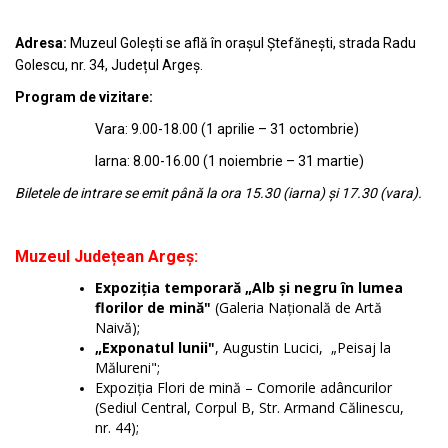
Adresa:
Muzeul Golești se află în orașul Ștefănești, strada Radu
Golescu, nr. 34, Județul Argeș.
Program de vizitare:
Vara: 9.00-18.00 (1 aprilie – 31 octombrie)
Iarna: 8.00-16.00 (1 noiembrie – 31 martie)
Biletele de intrare se emit până la ora 15.30 (iarna) și 17.30 (vara).
Muzeul Județean Argeș:
Expoziția temporară „Alb și negru în lumea
florilor de mină"
(Galeria Națională de Artă
Naivă);
„Exponatul lunii"
, Augustin Lucici, „Peisaj la
Mălureni";
Expoziția Flori de mină – Comorile adâncurilor
(Sediul Central, Corpul B, Str. Armand Călinescu,
nr. 44);