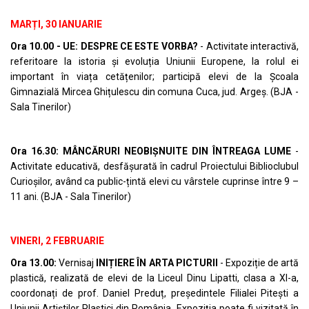
MARȚI, 30 IANUARIE
Ora 10.00 - UE: DESPRE CE ESTE VORBA?
- Activitate interactivă,
referitoare la istoria și evoluția Uniunii Europene, la rolul ei
important în viața cetățenilor; participă elevi de la Școala
Gimnazială Mircea Ghițulescu din comuna Cuca, jud. Argeș. (BJA -
Sala Tinerilor)
Ora 16.30: MÂNCĂRURI NEOBIȘNUITE DIN ÎNTREAGA LUME
-
Activitate educativă, desfășurată în cadrul Proiectului Biblioclubul
Curioșilor, având ca public-țintă elevi cu vârstele cuprinse între 9 –
11 ani. (BJA - Sala Tinerilor)
VINERI, 2 FEBRUARIE
Ora 13.00:
Vernisaj
INIȚIERE ÎN ARTA PICTURII
- Expoziție de artă
plastică, realizată de elevi de la Liceul Dinu Lipatti, clasa a XI-a,
coordonați de prof. Daniel Preduț, președintele Filialei Pitești a
Uniunii Artiștilor Plastici din România. Expoziția poate fi vizitată în