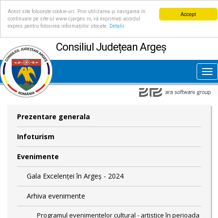
Acest site folosește cookie-uri. Prin utilizarea și navigarea în
Accept
continuare pe site-ul www.cjarges.ro, vă exprimați acordul
expres pentru folosirea informațiilor stocate.
Detalii
Consiliul Județean Argeș
Tog
nav
Prezentare generala
Infoturism
Evenimente
Gala Excelenței în Argeș - 2024
Arhiva evenimente
Programul evenimentelor cultural - artistice în perioada