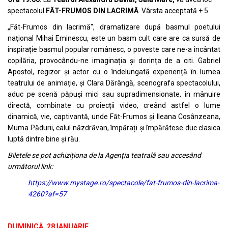
spectacolul
FĂT-FRUMOS DIN LACRIMĂ
. Vârsta acceptată + 5.
„Făt-Frumos din lacrimă", dramatizare după basmul poetului
național Mihai Eminescu, este un basm cult care are ca sursă de
inspirație basmul popular românesc, o poveste care ne-a încântat
copilăria, provocându-ne imaginația și dorința de a citi. Gabriel
Apostol, regizor și actor cu o îndelungată experiență în lumea
teatrului de animație, și Clara Dărângă, scenografa spectacolului,
aduc pe scenă păpuși mici sau supradimensionate, în mânuire
directă, combinate cu proiecții video, creând astfel o lume
dinamică, vie, captivantă, unde Făt-Frumos și Ileana Cosânzeana,
Muma Pădurii, calul năzdrăvan, împărați și împărătese duc clasica
luptă dintre bine și rău.
Biletele se pot achiziționa de la Agenția teatrală sau accesând
următorul link:
https://www.mystage.ro/spectacole/fat-frumos-din-lacrima-
4260?af=57
DUMINICĂ, 28 IANUARIE