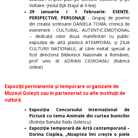
Voltaire. (Holul BJA Etajul al II-lea)
29 ianuarie / 1 februarie: ESENȚE.
PERSPECTIVE. PERSONAJE
- Grupaj de poeme
din creația scriitoarei DANIELA TOMA; cronică de
eveniment - CULTURAL. AUTENTIC.EMOȚIONAL
– dedicată celor două manifestări cu public:
expoziția de artă plastică ATEMPORAL și ZIUA
CULTURII NAȚIONALE, al cărei invitat special a
fost directorul Bibliotecii Naționale a României,
prof. univ. dr. ADRIAN CIOROIANU. (Rubrică
online)
Expoziții permanente și temporare organizate de
Muzeul Golești sau în parteneriat cu alte instituții de
cultură:
Expoziția Concursului Internațional de
Pictură cu tema Animale din curtea bunicilor
(Bolnița Banului Radu Golescu)
Expoziție temporară de Artă contemporană –
Dorina Cioplea, „Noaptea îmi crește o piele