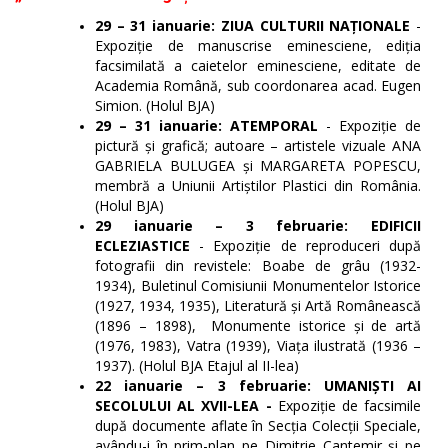
29 – 31 ianuarie: ZIUA CULTURII NAȚIONALE
-
Expoziție de manuscrise eminesciene, ediția
facsimilată a caietelor eminesciene, editate de
Academia Română, sub coordonarea acad. Eugen
Simion. (Holul BJA)
29 – 31 ianuarie: ATEMPORAL
- Expoziție de
pictură și grafică; autoare – artistele vizuale ANA
GABRIELA BULUGEA și MARGARETA POPESCU,
membră a Uniunii Artiștilor Plastici din România.
(Holul BJA)
29 ianuarie – 3 februarie: EDIFICII
ECLEZIASTICE
- Expoziție de reproduceri după
fotografii din revistele: Boabe de grâu (1932-
1934), Buletinul Comisiunii Monumentelor Istorice
(1927, 1934, 1935), Literatură și Artă Românească
(1896 – 1898), Monumente istorice și de artă
(1976, 1983), Vatra (1939), Viața ilustrată (1936 –
1937). (Holul BJA Etajul al II-lea)
22 ianuarie – 3 februarie: UMANIȘTI AI
SECOLULUI AL XVII-LEA -
Expoziție de facsimile
după documente aflate în Secția Colecții Speciale,
avându-i în prim-plan pe Dimitrie Cantemir și pe