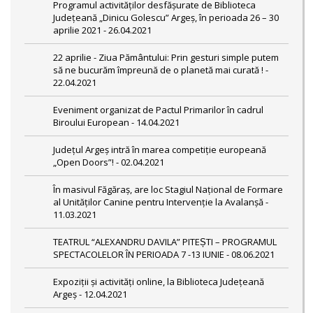
Programul activităților desfășurate de Biblioteca
Județeană „Dinicu Golescu” Argeș, în perioada 26 – 30
aprilie 2021 - 26.04.2021
22 aprilie - Ziua Pământului: Prin gesturi simple putem
să ne bucurăm împreună de o planetă mai curată ! -
22.04.2021
Eveniment organizat de Pactul Primarilor în cadrul
Biroului European - 14.04.2021
Județul Argeș intră în marea competiție europeană
„Open Doors”! - 02.04.2021
În masivul Făgăraș, are loc Stagiul Naţional de Formare
al Unităţilor Canine pentru Intervenţie la Avalanşă -
11.03.2021
TEATRUL “ALEXANDRU DAVILA” PITEȘTI – PROGRAMUL
SPECTACOLELOR ÎN PERIOADA 7 -13 IUNIE - 08.06.2021
Expoziții și activități online, la Biblioteca Județeană
Argeș - 12.04.2021