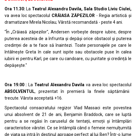
Ora 11.30:
La
Teatrul Alexandru Davila, Sala Studio Liviu Ciulei,
va avea loc spectacolul
CRĂIASA ZĂPEZILOR
- Regia artistică și
dramatizare Mirela Nicolau; Vârstă recomandată - peste 4 ani.
"În „Crăiasă zăpezilor", Andersen vorbește despre iubire, despre
puterea acesteia de a înfrunta și depăși orice obstacol și puterea
credinței de a te face să înaintezi. Toate personajele pe care le
întâlnește Greta în cale sunt ispite sau obstacole puse în calea
iubirii ei pentru Karl, pe care cu candoare, cu puritate și credință le
depășește."
Ora 19.00 :
La
Teatrul Alexandru Davila
va avea loc spectacolul
ABSOLVENTUL
, prezentat în premieră la finele săptămânii
trecute. Vârsta acceptată +16.
Spectacolul consacratului regizor Vlad Massaci este povestea
unui absolvent de 21 de ani, Benjamin Braddock, care se luptă
pentru a se regăsi în caruselul de tentații, emoții și întâmplări
caracteristice vârstei. Ce se întâmplă când o femeie nemulțumită
de viața sa intră în destinul aproape perfect al lui Ben? Într-o lume