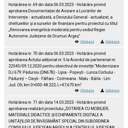
Hotărârea nr. 69 din data 06.03.2023 - Hotărâre privind
aprobarea Documentației de Avizare a Lucrărilor de
Intervenție - actualizată, a Devizului General - actualizat, a
cheltuielilor și a surselor de finanțare pentru proiectul cu titlul
„Renovarea energetică moderată pentru sediul Regiei
Autonome Județene de Drumuri Argeș"
Afiseaza
Salveaza
Hotărârea nr. 70 din data 06.03.2023 - Hotărâre privind
aprobarea Actului adițional nr. 5 la Acordul de parteneriat nr.
22545/09.12.2020 pentru obiectivul de investiții "Modernizare
DJ 679: Păduroiu (DN67B) - Lipia - Popești - Lunca Corbului -
Pădureți – Ciești - Fâlfani - Cotmeana - Malu - Bârla - Lim.
Jud. Olt, km 0+000-48.222; L=47,670 km"
Afiseaza
Salveaza
Hotărârea nr. 71 din data 14.03.2023 - Hotărâre privind
aprobarea realizării proiectului „DOTAREA CU MOBILIER,
MATERIALE DIDACTICE ȘI ECHIPAMENTE DIGITALE A
UNITĂȚILOR DE ÎNVĂȚĂMÂNT SPECIAL DIN SUBORDINEA
CONSILIULUI JUDEȚEAN ARGEȘ ȘI A CENTRULUI JUDEȚEAN