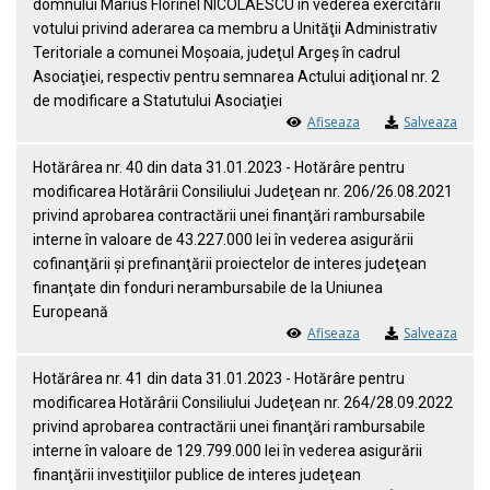
domnului Marius Florinel NICOLAESCU în vederea exercitării
votului privind aderarea ca membru a Unităţii Administrativ
Teritoriale a comunei Moşoaia, judeţul Argeş în cadrul
Asociaţiei, respectiv pentru semnarea Actului adiţional nr. 2
de modificare a Statutului Asociaţiei
Afiseaza
Salveaza
Hotărârea nr. 40 din data 31.01.2023 - Hotărâre pentru
modificarea Hotărârii Consiliului Judeţean nr. 206/26.08.2021
privind aprobarea contractării unei finanţări rambursabile
interne în valoare de 43.227.000 lei în vederea asigurării
cofinanţării şi prefinanţării proiectelor de interes judeţean
finanţate din fonduri nerambursabile de la Uniunea
Europeană
Afiseaza
Salveaza
Hotărârea nr. 41 din data 31.01.2023 - Hotărâre pentru
modificarea Hotărârii Consiliului Judeţean nr. 264/28.09.2022
privind aprobarea contractării unei finanţări rambursabile
interne în valoare de 129.799.000 lei în vederea asigurării
finanţării investiţiilor publice de interes judeţean