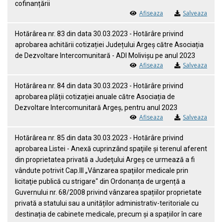
cofinanțării
Afiseaza
Salveaza
Hotărârea nr. 83 din data 30.03.2023 - Hotărâre privind
aprobarea achitării cotizației Județului Argeș către Asociația
de Dezvoltare Intercomunitară - ADI Molivișu pe anul 2023
Afiseaza
Salveaza
Hotărârea nr. 84 din data 30.03.2023 - Hotărâre privind
aprobarea plății cotizației anuale către Asociația de
Dezvoltare Intercomunitară Argeș, pentru anul 2023
Afiseaza
Salveaza
Hotărârea nr. 85 din data 30.03.2023 - Hotărâre privind
aprobarea Listei - Anexă cuprinzând spaţiile şi terenul aferent
din proprietatea privată a Judeţului Argeş ce urmează a fi
vândute potrivit Cap.III „Vânzarea spaţiilor medicale prin
licitaţie publică cu strigare" din Ordonanța de urgență a
Guvernului nr. 68/2008 privind vânzarea spațiilor proprietate
privată a statului sau a unităților administrativ-teritoriale cu
destinația de cabinete medicale, precum și a spațiilor în care