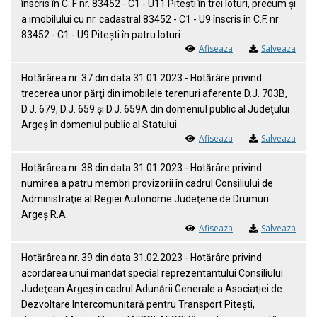
înscris în C..F nr. 83452 - C1 - U11 Piteşti în trei loturi, precum şi
a imobilului cu nr. cadastral 83452 - C1 - U9 înscris în C.F. nr.
83452 - C1 - U9 Piteşti în patru loturi
Afiseaza
Salveaza
Hotărârea nr. 37 din data 31.01.2023 - Hotărâre privind
trecerea unor părţi din imobilele terenuri aferente D.J. 703B,
D.J. 679, D.J. 659 şi D.J. 659A din domeniul public al Judeţului
Argeş în domeniul public al Statului
Afiseaza
Salveaza
Hotărârea nr. 38 din data 31.01.2023 - Hotărâre privind
numirea a patru membri provizorii în cadrul Consiliului de
Administraţie al Regiei Autonome Judeţene de Drumuri
Argeş R.A.
Afiseaza
Salveaza
Hotărârea nr. 39 din data 31.02.2023 - Hotărâre privind
acordarea unui mandat special reprezentantului Consiliului
Judeţean Argeş in cadrul Adunării Generale a Asociaţiei de
Dezvoltare Intercomunitară pentru Transport Piteşti,