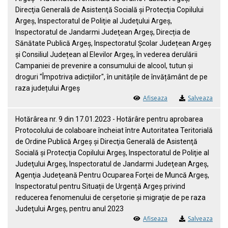
Direcţia Generală de Asistenţă Socială şi Protecţia Copilului
Argeş, Inspectoratul de Poliţie al Judeţului Argeş,
Inspectoratul de Jandarmi Judeţean Argeş, Direcția de
Sănătate Publică Argeș, Inspectoratul Școlar Județean Argeș
și Consiliul Județean al Elevilor Argeș, în vederea derulării
Campaniei de prevenire a consumului de alcool, tutun și
droguri "Împotriva adicțiilor", în unitățile de învățământ de pe
raza județului Argeș
Afiseaza
Salveaza
Hotărârea nr. 9 din 17.01.2023 - Hotărâre pentru aprobarea
Protocolului de colaboare încheiat între Autoritatea Teritorială
de Ordine Publică Argeş şi Direcţia Generală de Asistenţă
Socială şi Protecţia Copilului Argeş, Inspectoratul de Poliţie al
Judeţului Argeş, Inspectoratul de Jandarmi Judeţean Argeş,
Agenţia Judeţeană Pentru Ocuparea Forţei de Muncă Argeş,
Inspectoratul pentru Situații de Urgență Argeş privind
reducerea fenomenului de cerşetorie şi migraţie de pe raza
Judeţului Argeş, pentru anul 2023
Afiseaza
Salveaza