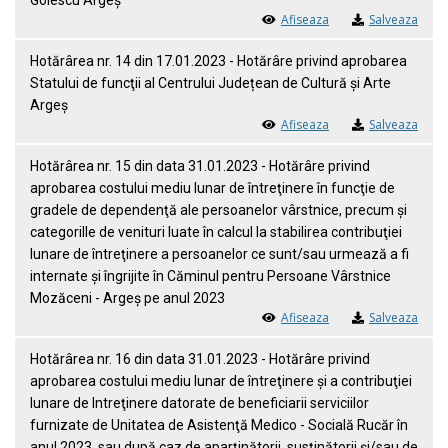
Golescu Argeș
Afiseaza
Salveaza
Hotărârea nr. 14 din 17.01.2023 - Hotărâre privind aprobarea
Statului de funcţii al Centrului Județean de Cultură și Arte
Argeș
Afiseaza
Salveaza
Hotărârea nr. 15 din data 31.01.2023 - Hotărâre privind
aprobarea costului mediu lunar de întreţinere în funcţie de
gradele de dependenţă ale persoanelor vârstnice, precum şi
categorille de venituri luate în calcul la stabilirea contribuţiei
lunare de întreţinere a persoanelor ce sunt/sau urmează a fi
internate şi îngrijite în Căminul pentru Persoane Vârstnice
Mozăceni - Argeş pe anul 2023
Afiseaza
Salveaza
Hotărârea nr. 16 din data 31.01.2023 - Hotărâre privind
aprobarea costului mediu lunar de întreţinere şi a contribuţiei
lunare de Intreţinere datorate de beneficiarii serviciilor
furnizate de Unitatea de Asistenţă Medico - Socială Rucăr în
anul 2023, sau după caz de aparţinătorii, susţinătorii şi/sau de