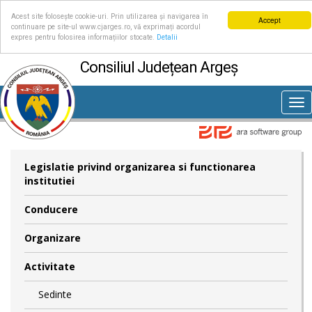
Acest site folosește cookie-uri. Prin utilizarea și navigarea în
Accept
continuare pe site-ul www.cjarges.ro, vă exprimați acordul
expres pentru folosirea informațiilor stocate.
Detalii
Consiliul Județean Argeș
Tog
nav
Legislatie privind organizarea si functionarea
institutiei
Conducere
Organizare
Activitate
Sedinte