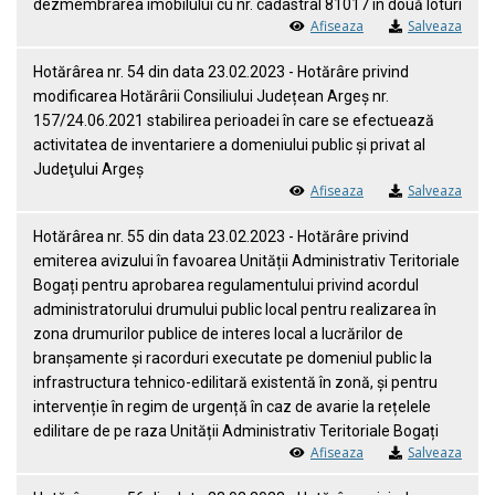
dezmembrarea imobilului cu nr. cadastral 81017 în două loturi
Afiseaza
Salveaza
Hotărârea nr. 54 din data 23.02.2023 - Hotărâre privind
modificarea Hotărârii Consiliului Județean Argeș nr.
157/24.06.2021 stabilirea perioadei în care se efectuează
activitatea de inventariere a domeniului public şi privat al
Judeţului Argeş
Afiseaza
Salveaza
Hotărârea nr. 55 din data 23.02.2023 - Hotărâre privind
emiterea avizului în favoarea Unității Administrativ Teritoriale
Bogați pentru aprobarea regulamentului privind acordul
administratorului drumului public local pentru realizarea în
zona drumurilor publice de interes local a lucrărilor de
branșamente și racorduri executate pe domeniul public la
infrastructura tehnico-edilitară existentă în zonă, și pentru
intervenție în regim de urgență în caz de avarie la rețelele
edilitare de pe raza Unității Administrativ Teritoriale Bogați
Afiseaza
Salveaza