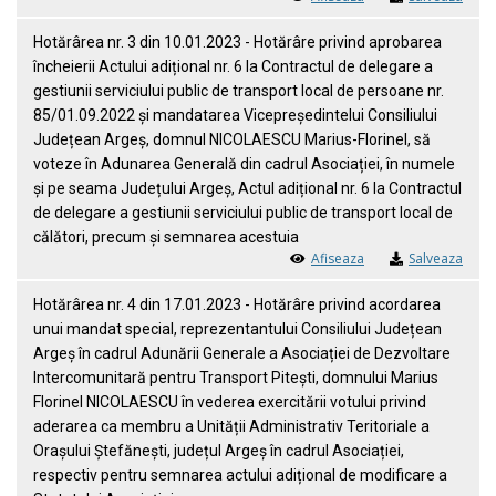
Hotărârea nr. 3 din 10.01.2023 - Hotărâre privind aprobarea
încheierii Actului adițional nr. 6 la Contractul de delegare a
gestiunii serviciului public de transport local de persoane nr.
85/01.09.2022 și mandatarea Vicepreședintelui Consiliului
Județean Argeș, domnul NICOLAESCU Marius-Florinel, să
voteze în Adunarea Generală din cadrul Asociației, în numele
și pe seama Județului Argeș, Actul adițional nr. 6 la Contractul
de delegare a gestiunii serviciului public de transport local de
călători, precum și semnarea acestuia
Afiseaza
Salveaza
Hotărârea nr. 4 din 17.01.2023 - Hotărâre privind acordarea
unui mandat special, reprezentantului Consiliului Județean
Argeș în cadrul Adunării Generale a Asociației de Dezvoltare
Intercomunitară pentru Transport Pitești, domnului Marius
Florinel NICOLAESCU în vederea exercitării votului privind
aderarea ca membru a Unității Administrativ Teritoriale a
Orașului Ștefănești, județul Argeș în cadrul Asociației,
respectiv pentru semnarea actului adițional de modificare a