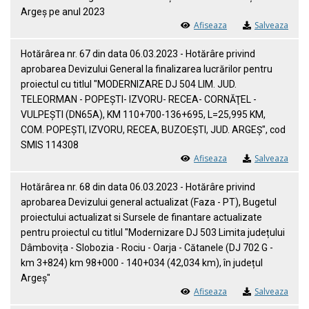
Argeș pe anul 2023
Afiseaza
Salveaza
Hotărârea nr. 67 din data 06.03.2023 - Hotărâre privind
aprobarea Devizului General la finalizarea lucrărilor pentru
proiectul cu titlul "MODERNIZARE DJ 504 LIM. JUD.
TELEORMAN - POPEŞTI- IZVORU- RECEA- CORNĂŢEL -
VULPEŞTI (DN65A), KM 110+700-136+695, L=25,995 KM,
COM. POPEŞTI, IZVORU, RECEA, BUZOEŞTI, JUD. ARGEŞ", cod
SMIS 114308
Afiseaza
Salveaza
Hotărârea nr. 68 din data 06.03.2023 - Hotărâre privind
aprobarea Devizului general actualizat (Faza - PT), Bugetul
proiectului actualizat si Sursele de finantare actualizate
pentru proiectul cu titlul "Modernizare DJ 503 Limita județului
Dâmbovița - Slobozia - Rociu - Oarja - Cătanele (DJ 702 G -
km 3+824) km 98+000 - 140+034 (42,034 km), în județul
Argeș"
Afiseaza
Salveaza