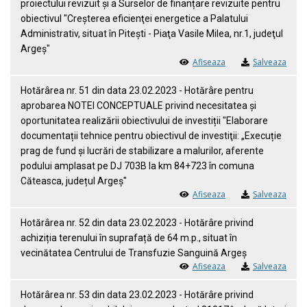
proiectului revizuit și a Surselor de finanțare revizuite pentru
obiectivul "Creşterea eficienţei energetice a Palatului
Administrativ, situat în Piteşti - Piaţa Vasile Milea, nr.1, judeţul
Argeş"
Afiseaza
Salveaza
Hotărârea nr. 51 din data 23.02.2023 - Hotărâre pentru
aprobarea NOTEI CONCEPTUALE privind necesitatea și
oportunitatea realizării obiectivului de investiții "Elaborare
documentații tehnice pentru obiectivul de investiţii: „Execuție
prag de fund și lucrări de stabilizare a malurilor, aferente
podului amplasat pe DJ 703B la km 84+723 în comuna
Căteasca, județul Argeș"
Afiseaza
Salveaza
Hotărârea nr. 52 din data 23.02.2023 - Hotărâre privind
achiziția terenului în suprafață de 64 m.p., situat în
vecinătatea Centrului de Transfuzie Sanguină Argeș
Afiseaza
Salveaza
Hotărârea nr. 53 din data 23.02.2023 - Hotărâre privind