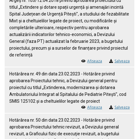
Argeș nr. 103/12.04.2018 privind aprobarea proiectului cu
titlul „Extindere și dotare spații urgență și amenajări incintă
Spital Județean de Urgență Pitești", a studiului de fezabilitate
Mixt și a cheltuielilor legate de proiect, cu modificările și
completările ulterioare, respectiv pentru aprobarea
actualizării indicatorilor tehnico-economici, a Devizului
General (faza PT) actualizat la februarie 2023, a bugetului
proiectului, precum și a surselor de finanțare privind proiectul
de referință
Afiseaza
Salveaza
Hotărârea nr. 49 din data 23.02.2023 - Hotărâre privind
aprobarea Proiectului tehnic, a Devizului general pentru
proiectul cu titlul „Extinderea, modernizarea și dotarea
Ambulatoriului Integrat al Spitalului de Pediatrie Pitești", cod
SMIS 125102 și a cheltuielilor legate de proiect
Afiseaza
Salveaza
Hotărârea nr. 50 din data 23.02.2023 - Hotărâre privind
aprobarea Proiectului tehnic revizuit, a Devizului general
revizuit, a Graficului fizic de execuţie revizuit, a bugetului