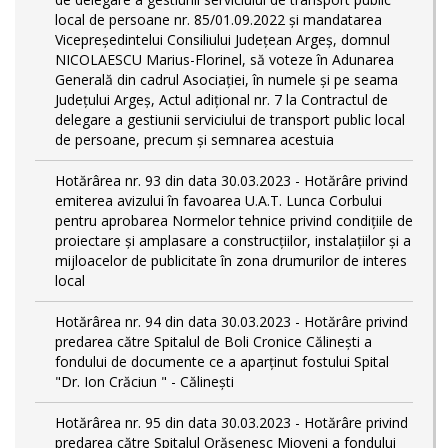
local de persoane nr. 85/01.09.2022 și mandatarea
Vicepreședintelui Consiliului Județean Argeș, domnul
NICOLAESCU Marius-Florinel, să voteze în Adunarea
Generală din cadrul Asociației, în numele și pe seama
Județului Argeș, Actul adițional nr. 7 la Contractul de
delegare a gestiunii serviciului de transport public local
de persoane, precum și semnarea acestuia
Hotărârea nr. 93 din data 30.03.2023 - Hotărâre privind
emiterea avizului în favoarea U.A.T. Lunca Corbului
pentru aprobarea Normelor tehnice privind condiţiile de
proiectare şi amplasare a construcţiilor, instalaţiilor şi a
mijloacelor de publicitate în zona drumurilor de interes
local
Hotărârea nr. 94 din data 30.03.2023 - Hotărâre privind
predarea către Spitalul de Boli Cronice Călinești a
fondului de documente ce a aparținut fostului Spital
"Dr. Ion Crăciun " - Călinești
Hotărârea nr. 95 din data 30.03.2023 - Hotărâre privind
predarea către Spitalul Orășenesc Mioveni a fondului