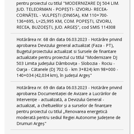
pentru proiectul cu titlul "MODERNIZARE DJ 504 LIM.
JUD. TELEORMAN - POPEŞTI- IZVORU- RECEA-
CORNĂŢEL - VULPEŞTI (DN65A), KM 110+700-
136+695, L=25,995 KM, COM. POPEŞTI, IZVORU,
RECEA, BUZOEŞTI, JUD. ARGEŞ", cod SMIS 114308
Hotărârea nr. 68 din data 06.03.2023 - Hotărâre privind
aprobarea Devizului general actualizat (Faza - PT),
Bugetul proiectului actualizat si Sursele de finantare
actualizate pentru proiectul cu titlul "Modernizare DJ
503 Limita județului Dâmbovița - Slobozia - Rociu -
Oarja - Cătanele (DJ 702 G - km 3+824) km 98+000 -
140+034 (42,034 km), în județul Argeș"
Hotărârea nr. 69 din data 06.03.2023 - Hotărâre privind
aprobarea Documentației de Avizare a Lucrărilor de
Intervenție - actualizată, a Devizului General -
actualizat, a cheltuielilor și a surselor de finanțare
pentru proiectul cu titlul „Renovarea energetică
moderată pentru sediul Regiei Autonome Județene de
Drumuri Argeș"