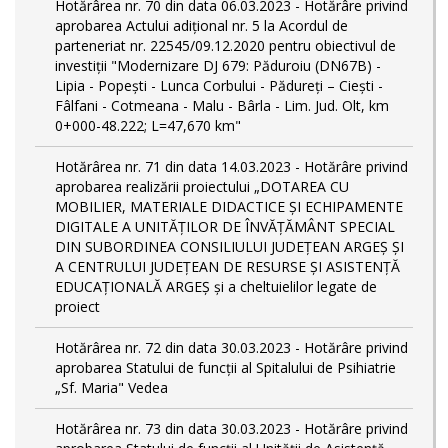
Hotărârea nr. 70 din data 06.03.2023 - Hotărâre privind
aprobarea Actului adițional nr. 5 la Acordul de
parteneriat nr. 22545/09.12.2020 pentru obiectivul de
investiții "Modernizare DJ 679: Păduroiu (DN67B) -
Lipia - Popești - Lunca Corbului - Pădureți – Ciești -
Fâlfani - Cotmeana - Malu - Bârla - Lim. Jud. Olt, km
0+000-48.222; L=47,670 km"
Hotărârea nr. 71 din data 14.03.2023 - Hotărâre privind
aprobarea realizării proiectului „DOTAREA CU
MOBILIER, MATERIALE DIDACTICE ȘI ECHIPAMENTE
DIGITALE A UNITĂȚILOR DE ÎNVĂȚĂMÂNT SPECIAL
DIN SUBORDINEA CONSILIULUI JUDEȚEAN ARGEȘ ȘI
A CENTRULUI JUDEȚEAN DE RESURSE ȘI ASISTENȚĂ
EDUCAȚIONALĂ ARGEȘ și a cheltuielilor legate de
proiect
Hotărârea nr. 72 din data 30.03.2023 - Hotărâre privind
aprobarea Statului de funcţii al Spitalului de Psihiatrie
„Sf. Maria" Vedea
Hotărârea nr. 73 din data 30.03.2023 - Hotărâre privind