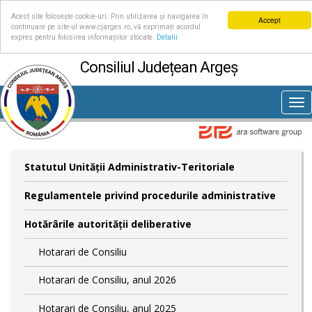
Acest site folosește cookie-uri. Prin utilizarea și navigarea în
Accept
continuare pe site-ul www.cjarges.ro, vă exprimați acordul
expres pentru folosirea informațiilor stocate.
Detalii
Consiliul Județean Argeș
Tog
nav
Statutul Unităţii Administrativ-Teritoriale
Regulamentele privind procedurile administrative
Hotărârile autorităţii deliberative
Hotarari de Consiliu
Hotarari de Consiliu, anul 2026
Hotarari de Consiliu, anul 2025