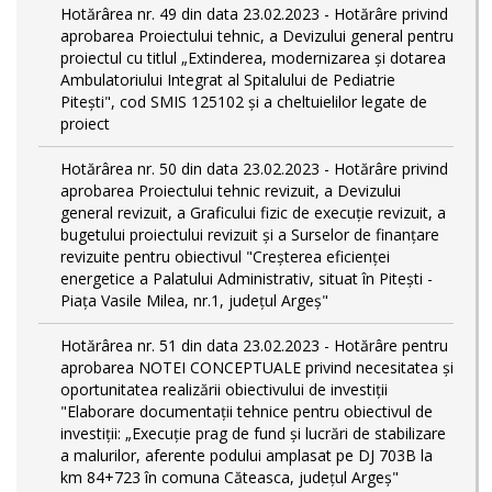
Hotărârea nr. 49 din data 23.02.2023 - Hotărâre privind
aprobarea Proiectului tehnic, a Devizului general pentru
proiectul cu titlul „Extinderea, modernizarea și dotarea
Ambulatoriului Integrat al Spitalului de Pediatrie
Pitești", cod SMIS 125102 și a cheltuielilor legate de
proiect
Hotărârea nr. 50 din data 23.02.2023 - Hotărâre privind
aprobarea Proiectului tehnic revizuit, a Devizului
general revizuit, a Graficului fizic de execuţie revizuit, a
bugetului proiectului revizuit și a Surselor de finanțare
revizuite pentru obiectivul "Creşterea eficienţei
energetice a Palatului Administrativ, situat în Piteşti -
Piaţa Vasile Milea, nr.1, judeţul Argeş"
Hotărârea nr. 51 din data 23.02.2023 - Hotărâre pentru
aprobarea NOTEI CONCEPTUALE privind necesitatea și
oportunitatea realizării obiectivului de investiții
"Elaborare documentații tehnice pentru obiectivul de
investiţii: „Execuție prag de fund și lucrări de stabilizare
a malurilor, aferente podului amplasat pe DJ 703B la
km 84+723 în comuna Căteasca, județul Argeș"