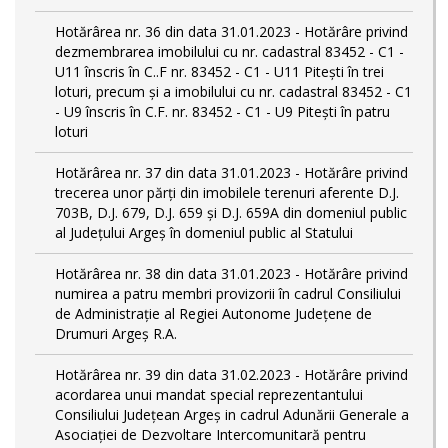
Hotărârea nr. 36 din data 31.01.2023 - Hotărâre privind
dezmembrarea imobilului cu nr. cadastral 83452 - C1 -
U11 înscris în C..F nr. 83452 - C1 - U11 Piteşti în trei
loturi, precum şi a imobilului cu nr. cadastral 83452 - C1
- U9 înscris în C.F. nr. 83452 - C1 - U9 Piteşti în patru
loturi
Hotărârea nr. 37 din data 31.01.2023 - Hotărâre privind
trecerea unor părţi din imobilele terenuri aferente D.J.
703B, D.J. 679, D.J. 659 şi D.J. 659A din domeniul public
al Judeţului Argeş în domeniul public al Statului
Hotărârea nr. 38 din data 31.01.2023 - Hotărâre privind
numirea a patru membri provizorii în cadrul Consiliului
de Administraţie al Regiei Autonome Judeţene de
Drumuri Argeş R.A.
Hotărârea nr. 39 din data 31.02.2023 - Hotărâre privind
acordarea unui mandat special reprezentantului
Consiliului Judeţean Argeş in cadrul Adunării Generale a
Asociaţiei de Dezvoltare Intercomunitară pentru