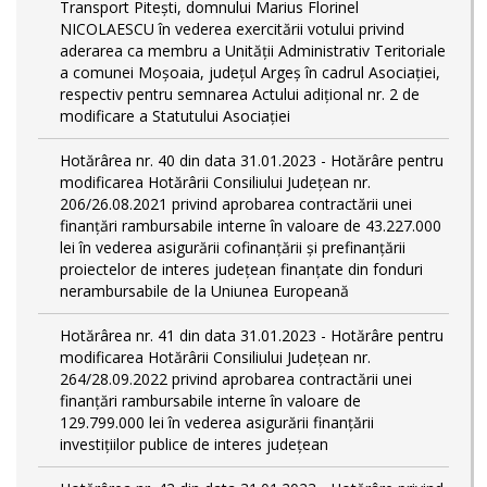
Transport Piteşti, domnului Marius Florinel
NICOLAESCU în vederea exercitării votului privind
aderarea ca membru a Unităţii Administrativ Teritoriale
a comunei Moşoaia, judeţul Argeş în cadrul Asociaţiei,
respectiv pentru semnarea Actului adiţional nr. 2 de
modificare a Statutului Asociaţiei
Hotărârea nr. 40 din data 31.01.2023 - Hotărâre pentru
modificarea Hotărârii Consiliului Judeţean nr.
206/26.08.2021 privind aprobarea contractării unei
finanţări rambursabile interne în valoare de 43.227.000
lei în vederea asigurării cofinanţării şi prefinanţării
proiectelor de interes judeţean finanţate din fonduri
nerambursabile de la Uniunea Europeană
Hotărârea nr. 41 din data 31.01.2023 - Hotărâre pentru
modificarea Hotărârii Consiliului Judeţean nr.
264/28.09.2022 privind aprobarea contractării unei
finanţări rambursabile interne în valoare de
129.799.000 lei în vederea asigurării finanţării
investiţiilor publice de interes judeţean