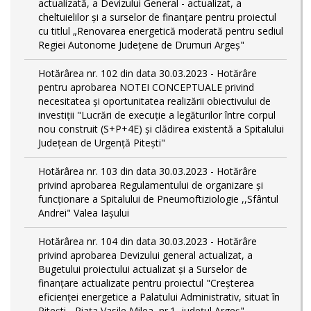
actualizată, a Devizului General - actualizat, a
cheltuielilor și a surselor de finanțare pentru proiectul
cu titlul „Renovarea energetică moderată pentru sediul
Regiei Autonome Județene de Drumuri Argeș"
Hotărârea nr. 102 din data 30.03.2023 - Hotărâre
pentru aprobarea NOTEI CONCEPTUALE privind
necesitatea și oportunitatea realizării obiectivului de
investiții "Lucrări de execuție a legăturilor între corpul
nou construit (S+P+4E) și clădirea existentă a Spitalului
Județean de Urgență Pitești"
Hotărârea nr. 103 din data 30.03.2023 - Hotărâre
privind aprobarea Regulamentului de organizare și
funcționare a Spitalului de Pneumoftiziologie ,,Sfântul
Andrei" Valea Iașului
Hotărârea nr. 104 din data 30.03.2023 - Hotărâre
privind aprobarea Devizului general actualizat, a
Bugetului proiectului actualizat și a Surselor de
finanțare actualizate pentru proiectul "Creşterea
eficienţei energetice a Palatului Administrativ, situat în
Piteşti - Piaţa Vasile Milea, nr.1, judeţul Argeş"