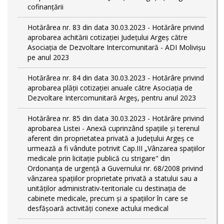
cofinanțării
Hotărârea nr. 83 din data 30.03.2023 - Hotărâre privind
aprobarea achitării cotizației Județului Argeș către
Asociația de Dezvoltare Intercomunitară - ADI Molivișu
pe anul 2023
Hotărârea nr. 84 din data 30.03.2023 - Hotărâre privind
aprobarea plății cotizației anuale către Asociația de
Dezvoltare Intercomunitară Argeș, pentru anul 2023
Hotărârea nr. 85 din data 30.03.2023 - Hotărâre privind
aprobarea Listei - Anexă cuprinzând spaţiile şi terenul
aferent din proprietatea privată a Judeţului Argeş ce
urmează a fi vândute potrivit Cap.III „Vânzarea spaţiilor
medicale prin licitaţie publică cu strigare" din
Ordonanța de urgență a Guvernului nr. 68/2008 privind
vânzarea spațiilor proprietate privată a statului sau a
unităților administrativ-teritoriale cu destinația de
cabinete medicale, precum și a spațiilor în care se
desfășoară activități conexe actului medical