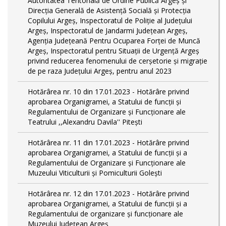
Autoritatea Teritorială de Ordine Publică Argeş şi
Direcţia Generală de Asistenţă Socială şi Protecţia
Copilului Argeş, Inspectoratul de Poliţie al Judeţului
Argeş, Inspectoratul de Jandarmi Judeţean Argeş,
Agenţia Judeţeană Pentru Ocuparea Forţei de Muncă
Argeş, Inspectoratul pentru Situații de Urgență Argeş
privind reducerea fenomenului de cerşetorie şi migraţie
de pe raza Judeţului Argeş, pentru anul 2023
Hotărârea nr. 10 din 17.01.2023 - Hotărâre privind
aprobarea Organigramei, a Statului de funcţii și
Regulamentului de Organizare și Funcționare ale
Teatrului ,,Alexandru Davila'' Pitești
Hotărârea nr. 11 din 17.01.2023 - Hotărâre privind
aprobarea Organigramei, a Statului de funcții și a
Regulamentului de Organizare și Funcționare ale
Muzeului Viticulturii și Pomiculturii Golești
Hotărârea nr. 12 din 17.01.2023 - Hotărâre privind
aprobarea Organigramei, a Statului de funcții și a
Regulamentului de organizare și funcționare ale
Muzeului Județean Argeș