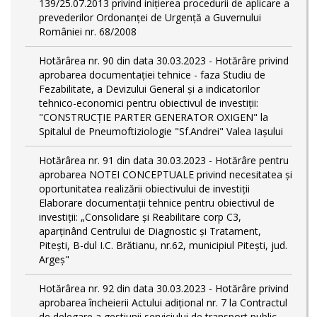
139/25.07.2013 privind inițierea procedurii de aplicare a
prevederilor Ordonanței de Urgență a Guvernului
României nr. 68/2008
Hotărârea nr. 90 din data 30.03.2023 - Hotărâre privind
aprobarea documentației tehnice - faza Studiu de
Fezabilitate, a Devizului General și a indicatorilor
tehnico-economici pentru obiectivul de investiții:
"CONSTRUCȚIE PARTER GENERATOR OXIGEN" la
Spitalul de Pneumoftiziologie "Sf.Andrei" Valea Iașului
Hotărârea nr. 91 din data 30.03.2023 - Hotărâre pentru
aprobarea NOTEI CONCEPTUALE privind necesitatea și
oportunitatea realizării obiectivului de investiții
Elaborare documentații tehnice pentru obiectivul de
investiţii: „Consolidare și Reabilitare corp C3,
aparținând Centrului de Diagnostic și Tratament,
Pitești, B-dul I.C. Brătianu, nr.62, municipiul Pitești, jud.
Argeș"
Hotărârea nr. 92 din data 30.03.2023 - Hotărâre privind
aprobarea încheierii Actului adițional nr. 7 la Contractul
de delegare a gestiunii serviciului de transport public