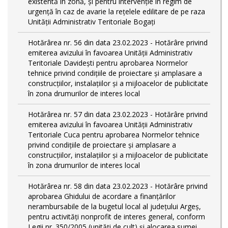
existentă în zonă, și pentru intervenție în regim de
urgență în caz de avarie la rețelele edilitare de pe raza
Unității Administrativ Teritoriale Bogați
Hotărârea nr. 56 din data 23.02.2023 - Hotărâre privind
emiterea avizului în favoarea Unității Administrativ
Teritoriale Davidești pentru aprobarea Normelor
tehnice privind condiţiile de proiectare şi amplasare a
construcţiilor, instalaţiilor şi a mijloacelor de publicitate
în zona drumurilor de interes local
Hotărârea nr. 57 din data 23.02.2023 - Hotărâre privind
emiterea avizului în favoarea Unității Administrativ
Teritoriale Cuca pentru aprobarea Normelor tehnice
privind condiţiile de proiectare şi amplasare a
construcţiilor, instalaţiilor şi a mijloacelor de publicitate
în zona drumurilor de interes local
Hotărârea nr. 58 din data 23.02.2023 - Hotărâre privind
aprobarea Ghidului de acordare a finanţărilor
nerambursabile de la bugetul local al județului Argeș,
pentru activităţi nonprofit de interes general, conform
Legii nr. 350/2005 (unități de cult) și alocarea sumei