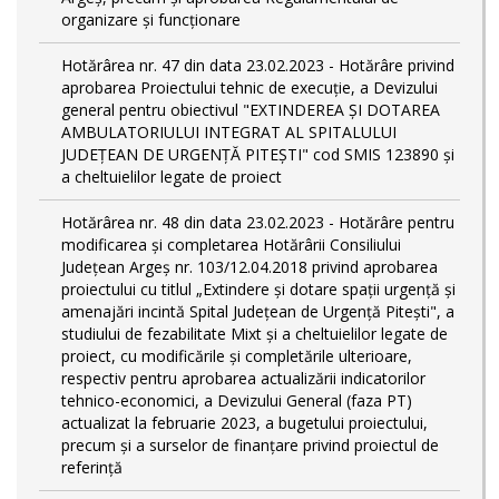
organizare și funcționare
Hotărârea nr. 47 din data 23.02.2023 - Hotărâre privind
aprobarea Proiectului tehnic de execuţie, a Devizului
general pentru obiectivul "EXTINDEREA ȘI DOTAREA
AMBULATORIULUI INTEGRAT AL SPITALULUI
JUDEȚEAN DE URGENȚĂ PITEȘTI" cod SMIS 123890 și
a cheltuielilor legate de proiect
Hotărârea nr. 48 din data 23.02.2023 - Hotărâre pentru
modificarea și completarea Hotărârii Consiliului
Județean Argeș nr. 103/12.04.2018 privind aprobarea
proiectului cu titlul „Extindere și dotare spații urgență și
amenajări incintă Spital Județean de Urgență Pitești", a
studiului de fezabilitate Mixt și a cheltuielilor legate de
proiect, cu modificările și completările ulterioare,
respectiv pentru aprobarea actualizării indicatorilor
tehnico-economici, a Devizului General (faza PT)
actualizat la februarie 2023, a bugetului proiectului,
precum și a surselor de finanțare privind proiectul de
referință