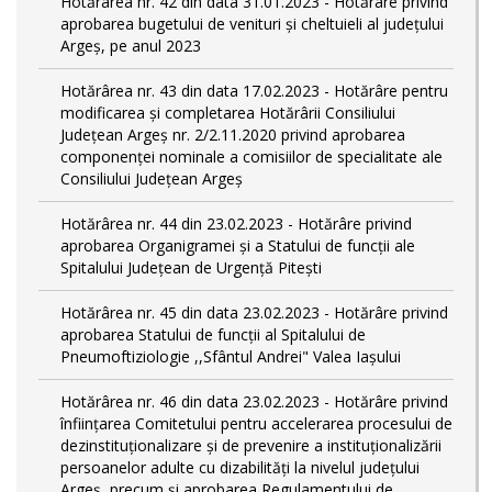
Hotărârea nr. 42 din data 31.01.2023 - Hotărâre privind
aprobarea bugetului de venituri şi cheltuieli al judeţului
Argeş, pe anul 2023
Hotărârea nr. 43 din data 17.02.2023 - Hotărâre pentru
modificarea și completarea Hotărârii Consiliului
Județean Argeș nr. 2/2.11.2020 privind aprobarea
componenței nominale a comisiilor de specialitate ale
Consiliului Județean Argeș
Hotărârea nr. 44 din 23.02.2023 - Hotărâre privind
aprobarea Organigramei și a Statului de funcții ale
Spitalului Județean de Urgență Pitești
Hotărârea nr. 45 din data 23.02.2023 - Hotărâre privind
aprobarea Statului de funcții al Spitalului de
Pneumoftiziologie ,,Sfântul Andrei" Valea Iașului
Hotărârea nr. 46 din data 23.02.2023 - Hotărâre privind
înființarea Comitetului pentru accelerarea procesului de
dezinstituționalizare şi de prevenire a instituționalizării
persoanelor adulte cu dizabilități la nivelul județului
Argeș, precum și aprobarea Regulamentului de