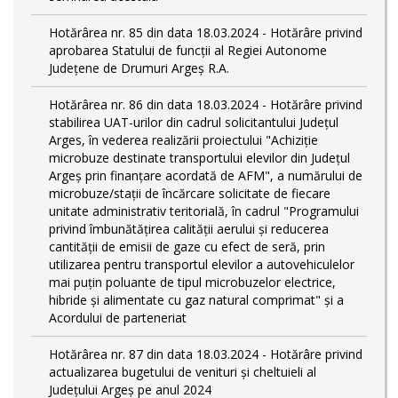
Hotărârea nr. 85 din data 18.03.2024 - Hotărâre privind
aprobarea Statului de funcţii al Regiei Autonome
Județene de Drumuri Argeș R.A.
Hotărârea nr. 86 din data 18.03.2024 - Hotărâre privind
stabilirea UAT-urilor din cadrul solicitantului Județul
Arges, în vederea realizării proiectului "Achiziție
microbuze destinate transportului elevilor din Județul
Argeș prin finanțare acordată de AFM", a numărului de
microbuze/stații de încărcare solicitate de fiecare
unitate administrativ teritorială, în cadrul "Programului
privind îmbunătățirea calității aerului și reducerea
cantității de emisii de gaze cu efect de seră, prin
utilizarea pentru transportul elevilor a autovehiculelor
mai puțin poluante de tipul microbuzelor electrice,
hibride și alimentate cu gaz natural comprimat" și a
Acordului de parteneriat
Hotărârea nr. 87 din data 18.03.2024 - Hotărâre privind
actualizarea bugetului de venituri și cheltuieli al
Județului Argeș pe anul 2024