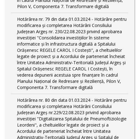
în cadrul Planului Național de Redresare și Reziliență,
Pilon V, Componenta 7. Transformare digitală
Hotărârea nr. 79 din data 01.03.2024 - Hotărâre pentru
modificarea și completarea Hotărârii Consiliului
Județean Argeș nr. 230/22.08.2023 privind aprobarea
investiției "Consolidarea investițiilor în sisteme
informatice și în infrastructura digitală a Spitalului
Orășenesc REGELE CAROL I Costești", a cheltuielilor
legate de proiect și a Acordului de parteneriat încheiat
între Unitatea Administrativ-Teritorială Județul Argeș și
Spitalul Orășenesc REGELE CAROL I Costești, în
vederea depunerii acestuia spre finanțare în cadrul
Planului Național de Redresare și Reziliență, Pilon V,
Componenta 7. Transformare digitală
Hotărârea nr. 80 din data 01.03.2024 - Hotărâre pentru
modificarea și completarea Hotărârii Consiliului
Județean Argeș nr.229/22.08.2023 privind aprobarea
investiției "Digitalizarea Spitalului de Pneumoftiziologie
Leordeni", a cheltuielilor legate de proiect și a
Acordului de parteneriat încheiat între Unitatea
Administrativ-Teritorială Județul Argeș și Spitalul de