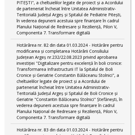
PITEŞTI", a cheltuielilor legate de proiect și a Acordului
de parteneriat încheiat între Unitatea Administrativ-
Teritorială Județul Argeș și Spitalul de Pediatrie Pitești,
în vederea depunerii acestuia spre finanțare în cadrul
Planului Național de Redresare și Reziliență, Pilon V,
Componenta 7. Transformare digitală
Hotărârea nr. 82 din data 01.03.2024 - Hotărâre pentru
modificarea și completarea Hotărârii Consiliului
Județean Argeș nr.232/22.08.2023 privind aprobarea
investiției "Digitalizare pentru excelență în boli cronice:
Transformarea Infrastructurii IT la Spitalul de Boli
Cronice și Geriatrie Constantin Bălăceanu Stolnici", a
cheltuielilor legate de proiect și a Acordului de
parteneriat încheiat între Unitatea Administrativ-
Teritorială Județul Argeș și Spitalul de Boli Cronice și
Geriatrie "Constantin Bălăceanu Stolnici" Ștefănești, în
vederea depunerii acestuia spre finanțare în cadrul
Planului Național de Redresare și Reziliență, Pilon V,
Componenta 7. Transformare digitală
Hotărârea nr. 83 din data 01.03.2024 - Hotărâre pentru