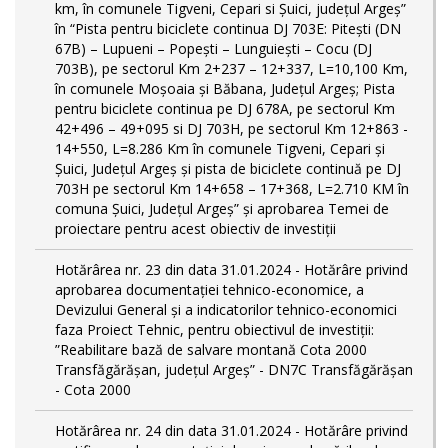
km, în comunele Tigveni, Cepari si Șuici, județul Argeș”
în “Pista pentru biciclete continua DJ 703E: Pitești (DN
67B) – Lupueni – Popești – Lunguiești – Cocu (DJ
703B), pe sectorul Km 2+237 – 12+337, L=10,100 Km,
în comunele Moșoaia și Băbana, Județul Argeș; Pista
pentru biciclete continua pe DJ 678A, pe sectorul Km
42+496 – 49+095 si DJ 703H, pe sectorul Km 12+863 -
14+550, L=8.286 Km în comunele Tigveni, Cepari și
Șuici, Județul Argeș și pista de biciclete continuă pe DJ
703H pe sectorul Km 14+658 – 17+368, L=2.710 KM în
comuna Șuici, Județul Argeș” şi aprobarea Temei de
proiectare pentru acest obiectiv de investiţii
Hotărârea nr. 23 din data 31.01.2024 - Hotărâre privind
aprobarea documentației tehnico-economice, a
Devizului General și a indicatorilor tehnico-economici
faza Proiect Tehnic, pentru obiectivul de investiții:
”Reabilitare bază de salvare montană Cota 2000
Transfăgărășan, județul Argeș” - DN7C Transfăgărășan
- Cota 2000
Hotărârea nr. 24 din data 31.01.2024 - Hotărâre privind