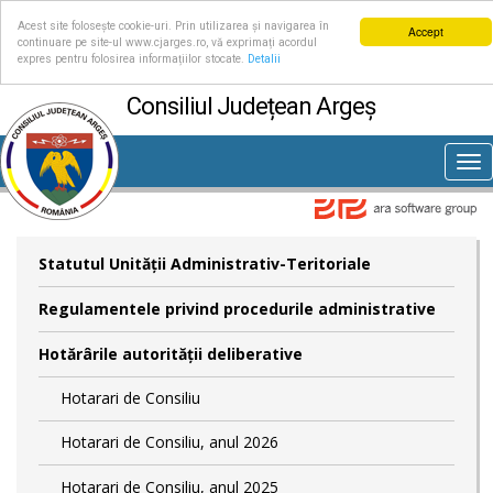
Acest site folosește cookie-uri. Prin utilizarea și navigarea în
Accept
continuare pe site-ul www.cjarges.ro, vă exprimați acordul
expres pentru folosirea informațiilor stocate.
Detalii
Consiliul Județean Argeș
Tog
nav
Statutul Unităţii Administrativ-Teritoriale
Regulamentele privind procedurile administrative
Hotărârile autorităţii deliberative
Hotarari de Consiliu
Hotarari de Consiliu, anul 2026
Hotarari de Consiliu, anul 2025