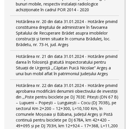
bunuri mobile, respectiv instalații radiologice
achiziționate în cadrul POR 2014 - 2020
Hotărârea nr. 20 din data 31.01.2024 - Hotărâre privind
constituirea dreptului de administrare în favoarea
Spitalului de Recuperare Brădet asupra imobilelor
construcții și teren situate în comuna Brăduleț, loc.
Brădetu, nr. 73-H, jud. Argeș
Hotărârea nr. 21 din data 31.01.2024 - Hotărâre privind
darea în folosință gratuită Inspectoratului pentru
Situații de Urgență ,,Căpitan Puică Nicolae” Argeș a
unui bun mobil aflat în patrimoniul Județului Argeș
Hotărârea nr. 22 din data 31.01.2024 - Hotărâre privind
aprobarea modificării denumirii obiectivului de investiții
din ,,Piste pentru biciclete pe DJ 703E: Pitești (DN 67 B)
– Lupueni – Popești – Lunguiești – Cocu (DJ 703B), pe
sectorul Km 2+200 – 12+300, L=10,100 Km, în
comunele Moșoaia și Băbana, judeţul Argeș și Pistă
continuă pentru biciclete pe DJ 678A, km 42+420 –
49+095 și pe DJ 703H, km 12+924 – 17+368, L=11,200