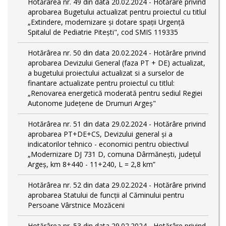
Hotărârea nr. 49 din data 20.02.2024 - Hotărâre privind
aprobarea Bugetului actualizat pentru proiectul cu titlul
„Extindere, modernizare și dotare spații Urgență
Spitalul de Pediatrie Pitești", cod SMIS 119335
Hotărârea nr. 50 din data 20.02.2024 - Hotărâre privind
aprobarea Devizului General (faza PT + DE) actualizat,
a bugetului proiectului actualizat si a surselor de
finantare actualizate pentru proiectul cu titlul:
„Renovarea energetică moderată pentru sediul Regiei
Autonome Județene de Drumuri Argeș"
Hotărârea nr. 51 din data 29.02.2024 - Hotărâre privind
aprobarea PT+DE+CS, Devizului general și a
indicatorilor tehnico - economici pentru obiectivul
„Modernizare DJ 731 D, comuna Dârmănești, județul
Argeș, km 8+440 - 11+240, L = 2,8 km”
Hotărârea nr. 52 din data 29.02.2024 - Hotărâre privind
aprobarea Statului de funcţii al Căminului pentru
Persoane Vârstnice Mozăceni
Hotărârea nr. 53 din data 29.02.2024 - Hotărâre privind