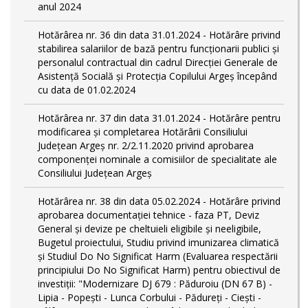
anul 2024
Hotărârea nr. 36 din data 31.01.2024 - Hotărâre privind
stabilirea salariilor de bază pentru funcționarii publici și
personalul contractual din cadrul Direcției Generale de
Asistență Socială și Protecția Copilului Argeş începând
cu data de 01.02.2024
Hotărârea nr. 37 din data 31.01.2024 - Hotărâre pentru
modificarea și completarea Hotărârii Consiliului
Județean Argeș nr. 2/2.11.2020 privind aprobarea
componenței nominale a comisiilor de specialitate ale
Consiliului Județean Argeș
Hotărârea nr. 38 din data 05.02.2024 - Hotărâre privind
aprobarea documentației tehnice - faza PT, Deviz
General și devize pe cheltuieli eligibile și neeligibile,
Bugetul proiectului, Studiu privind imunizarea climatică
și Studiul Do No Significat Harm (Evaluarea respectării
principiului Do No Significat Harm) pentru obiectivul de
investiții: "Modernizare DJ 679 : Păduroiu (DN 67 B) -
Lipia - Popești - Lunca Corbului - Pădureţi - Ciești -