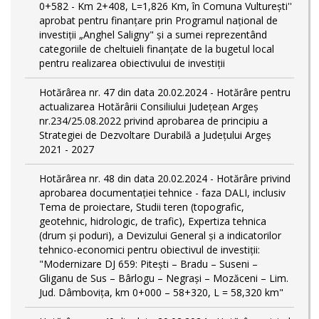
0+582 - Km 2+408, L=1,826 Km, în Comuna Vulturești''
aprobat pentru finanțare prin Programul național de
investiții „Anghel Saligny" și a sumei reprezentând
categoriile de cheltuieli finanțate de la bugetul local
pentru realizarea obiectivului de investiții
Hotărârea nr. 47 din data 20.02.2024 - Hotărâre pentru
actualizarea Hotărârii Consiliului Județean Argeș
nr.234/25.08.2022 privind aprobarea de principiu a
Strategiei de Dezvoltare Durabilă a Județului Argeș
2021 - 2027
Hotărârea nr. 48 din data 20.02.2024 - Hotărâre privind
aprobarea documentației tehnice - faza DALI, inclusiv
Tema de proiectare, Studii teren (topografic,
geotehnic, hidrologic, de trafic), Expertiza tehnica
(drum și poduri), a Devizului General și a indicatorilor
tehnico-economici pentru obiectivul de investiții:
"Modernizare DJ 659: Pitești – Bradu – Suseni –
Gliganu de Sus – Bârlogu – Negrași – Mozăceni – Lim.
Jud. Dâmboviţa, km 0+000 – 58+320, L = 58,320 km"