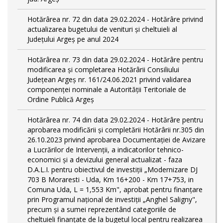
Hotărârea nr. 72 din data 29.02.2024 - Hotărâre privind
actualizarea bugetului de venituri și cheltuieli al
Județului Argeș pe anul 2024
Hotărârea nr. 73 din data 29.02.2024 - Hotărâre pentru
modificarea și completarea Hotărârii Consiliului
Județean Argeș nr. 161/24.06.2021 privind validarea
componenței nominale a Autorității Teritoriale de
Ordine Publică Argeș
Hotărârea nr. 74 din data 29.02.2024 - Hotărâre pentru
aprobarea modificării şi completării Hotărârii nr.305 din
26.10.2023 privind aprobarea Documentației de Avizare
a Lucrărilor de Intervenții, a indicatorilor tehnico-
economici și a devizului general actualizat - faza
D.A.L.I. pentru obiectivul de investiţii „Modernizare DJ
703 B Moraresti - Uda, Km 16+200 - Km 17+753, in
Comuna Uda, L = 1,553 Km", aprobat pentru finanțare
prin Programul național de investiții „Anghel Saligny",
precum și a sumei reprezentând categoriile de
cheltuieli finanțate de la bugetul local pentru realizarea