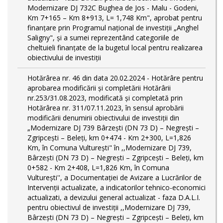
Modernizare DJ 732C Bughea de Jos - Malu - Godeni,
Km 7+165 – Km 8+913, L= 1,748 Km", aprobat pentru
finanțare prin Programul național de investiții „Anghel
Saligny", și a sumei reprezentând categoriile de
cheltuieli finanțate de la bugetul local pentru realizarea
obiectivului de investiții
Hotărârea nr. 46 din data 20.02.2024 - Hotărâre pentru
aprobarea modificării şi completării Hotărârii
nr.253/31.08.2023, modificată și completată prin
Hotărârea nr. 311/07.11.2023, în sensul aprobării
modificării denumirii obiectivului de investiții din
„Modernizare DJ 739 Bârzeşti (DN 73 D) – Negrești –
Zgripcești – Beleți, km 0+474 - Km 2+300, L=1,826
Km, în Comuna Vulturești" în ,,Modernizare DJ 739,
Bârzeşti (DN 73 D) – Negrești – Zgripcești – Beleți, km
0+582 - Km 2+408, L=1,826 Km, în Comuna
Vulturești'', a Documentației de Avizare a Lucrărilor de
Intervenții actualizate, a indicatorilor tehnico-economici
actualizati, a devizului general actualizat - faza D.A.L.I.
pentru obiectivul de investiţii ,,Modernizare DJ 739,
Bârzeşti (DN 73 D) – Negrești – Zgripcești – Beleți, km