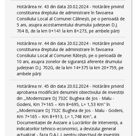
Hotărârea nr. 43 din data 20.02.2024 - Hotărâre privind
constituirea dreptului de administrare în favoarea
Consiliului Local al Comunei Călinești, pe o perioadă de
5 ani, asupra acostamentului drumului județean D.J.
704 B, de la km 0+141 la km 8+273, pe ambele părți
Hotărârea nr. 44 din data 20.02.2024 - Hotărâre privind
constituirea dreptului de administrare în favoarea
Consiliului Local al Comunei Rătești, pe o perioadă de
10 ani, asupra zonelor de siguranță aferente drumului
județean D.J. 702G, de la km 14+375 la km 20+759, pe
ambele părți
Hotărârea nr. 45 din data 20.02.2024 - Hotărâre privind
aprobarea modificării denumirii obiectivului de investiții
din ,,Modernizare DJ 732C Bughea de Jos - Malu -
Godeni, Km 7+165 – Km 8+695, L= 1,53 Km'' în
,,Modernizare DJ 732C Bughea de Jos - Malu - Godeni,
Km 7+165 – Km 8+913, L= 1,748 Km", a
Documentației de Avizare a Lucrărilor de Intervenții, a
indicatorilor tehnico-economici, a devizului general
actualizat - faza D.A.L.I. pentru obiectivul de investiţii