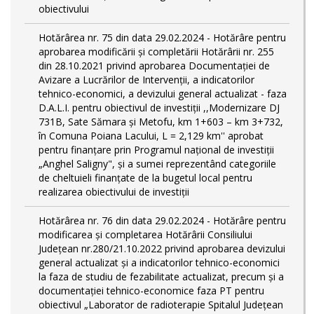
obiectivului
Hotărârea nr. 75 din data 29.02.2024 - Hotărâre pentru
aprobarea modificării şi completării Hotărârii nr. 255
din 28.10.2021 privind aprobarea Documentației de
Avizare a Lucrărilor de Intervenții, a indicatorilor
tehnico-economici, a devizului general actualizat - faza
D.A.L.I. pentru obiectivul de investiţii ,,Modernizare DJ
731B, Sate Sămara și Metofu, km 1+603 – km 3+732,
în Comuna Poiana Lacului, L = 2,129 km'' aprobat
pentru finanțare prin Programul național de investiții
„Anghel Saligny", și a sumei reprezentând categoriile
de cheltuieli finanțate de la bugetul local pentru
realizarea obiectivului de investiții
Hotărârea nr. 76 din data 29.02.2024 - Hotărâre pentru
modificarea și completarea Hotărârii Consiliului
Județean nr.280/21.10.2022 privind aprobarea devizului
general actualizat și a indicatorilor tehnico-economici
la faza de studiu de fezabilitate actualizat, precum și a
documentației tehnico-economice faza PT pentru
obiectivul „Laborator de radioterapie Spitalul Județean