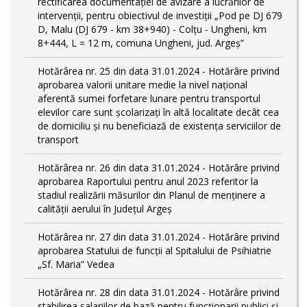
rectificarea documentației de avizare a lucrărilor de
intervenții, pentru obiectivul de investiții „Pod pe DJ 679
D, Malu (DJ 679 - km 38+940) - Colțu - Ungheni, km
8+444, L = 12 m, comuna Ungheni, jud. Argeș”
Hotărârea nr. 25 din data 31.01.2024 - Hotărâre privind
aprobarea valorii unitare medie la nivel național
aferentă sumei forfetare lunare pentru transportul
elevilor care sunt şcolarizați în altă localitate decât cea
de domiciliu şi nu beneficiază de existența serviciilor de
transport
Hotărârea nr. 26 din data 31.01.2024 - Hotărâre privind
aprobarea Raportului pentru anul 2023 referitor la
stadiul realizării măsurilor din Planul de menținere a
calității aerului în Județul Argeș
Hotărârea nr. 27 din data 31.01.2024 - Hotărâre privind
aprobarea Statului de funcţii al Spitalului de Psihiatrie
„Sf. Maria” Vedea
Hotărârea nr. 28 din data 31.01.2024 - Hotărâre privind
stabilirea salariilor de bază pentru funcționarii publici și