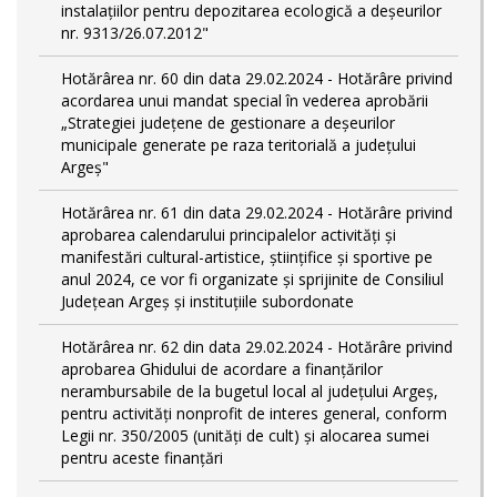
instalațiilor pentru depozitarea ecologică a deșeurilor
nr. 9313/26.07.2012"
Hotărârea nr. 60 din data 29.02.2024 - Hotărâre privind
acordarea unui mandat special în vederea aprobării
„Strategiei județene de gestionare a deșeurilor
municipale generate pe raza teritorială a județului
Argeș"
Hotărârea nr. 61 din data 29.02.2024 - Hotărâre privind
aprobarea calendarului principalelor activităţi şi
manifestări cultural-artistice, ştiinţifice şi sportive pe
anul 2024, ce vor fi organizate şi sprijinite de Consiliul
Judeţean Argeş şi instituţiile subordonate
Hotărârea nr. 62 din data 29.02.2024 - Hotărâre privind
aprobarea Ghidului de acordare a finanţărilor
nerambursabile de la bugetul local al județului Argeș,
pentru activităţi nonprofit de interes general, conform
Legii nr. 350/2005 (unități de cult) și alocarea sumei
pentru aceste finanțări