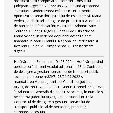
modificarea și completarea Hotărârii Consiliului
Județean Argeș nr. 233/22.08.2023 privind aprobarea
investiției "Modernizarea infrastructurii IT pentru
optimizarea serviciilor Spitalului de Psihiatrie Sf. Maria
Vedea", a cheltuielilor legate de proiect și a Acordului
de parteneriat încheiat între Unitatea Administrativ-
Teritorială Județul Argeș și Spitalul de Psihiatrie Sf.
Maria Vedea, în vederea depunerii acestuia spre
finanțare în cadrul Planului Național de Redresare și
Reziliență, Pilon V, Componenta 7. Transformare
digitală
Hotărârea nr. 84 din data 01.03.2024 - Hotărâre privind
aprobarea încheierii Actului adițional nr.13 la Contractul
de delegare a gestiunii serviciului de transport public
local de persoane nr.85/7178/01.09.2022 și
mandatarea Vicepreședintelui Consiliului Județean
Argeș, domnul NICOLAESCU Marius-Florinel, să voteze
în Adunarea Generală din cadrul Asociației, în numele și
pe seama Județului Argeș, Actul adițional nr.13 la
Contractul de delegare a gestiunii serviciului de
transport public local de persoane, precum și
semnarea acestuia