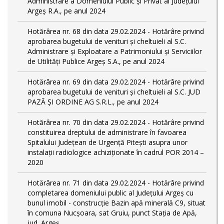
Administrare a Domeniului Public și Privat al Județului
Argeș R.A., pe anul 2024
Hotărârea nr. 68 din data 29.02.2024 - Hotărâre privind
aprobarea bugetului de venituri și cheltuieli al S.C.
Administrare și Exploatare a Patrimoniului și Serviciilor
de Utilități Publice Argeș S.A., pe anul 2024
Hotărârea nr. 69 din data 29.02.2024 - Hotărâre privind
aprobarea bugetului de venituri și cheltuieli al S.C. JUD
PAZĂ ȘI ORDINE AG S.R.L., pe anul 2024
Hotărârea nr. 70 din data 29.02.2024 - Hotărâre privind
constituirea dreptului de administrare în favoarea
Spitalului Județean de Urgență Pitești asupra unor
instalații radiologice achiziționate în cadrul POR 2014 –
2020
Hotărârea nr. 71 din data 29.02.2024 - Hotărâre privind
completarea domeniului public al Judeţului Argeş cu
bunul imobil - construcție Bazin apă minerală C9, situat
în comuna Nucșoara, sat Gruiu, punct Stația de Apă,
jud. Argeș