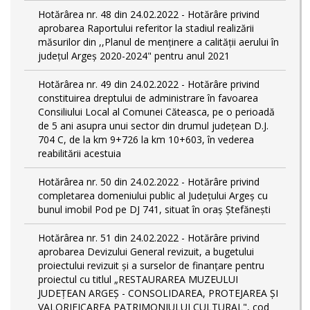
Hotărârea nr. 48 din 24.02.2022 - Hotărâre privind
aprobarea Raportului referitor la stadiul realizării
măsurilor din ,,Planul de menținere a calității aerului în
județul Argeș 2020-2024" pentru anul 2021
Hotărârea nr. 49 din 24.02.2022 - Hotărâre privind
constituirea dreptului de administrare în favoarea
Consiliului Local al Comunei Căteasca, pe o perioadă
de 5 ani asupra unui sector din drumul județean D.J.
704 C, de la km 9+726 la km 10+603, în vederea
reabilitării acestuia
Hotărârea nr. 50 din 24.02.2022 - Hotărâre privind
completarea domeniului public al Judeţului Argeş cu
bunul imobil Pod pe DJ 741, situat în oraș Ștefănești
Hotărârea nr. 51 din 24.02.2022 - Hotărâre privind
aprobarea Devizului General revizuit, a bugetului
proiectului revizuit și a surselor de finanțare pentru
proiectul cu titlul „RESTAURAREA MUZEULUI
JUDEȚEAN ARGEȘ - CONSOLIDAREA, PROTEJAREA ȘI
VALORIFICAREA PATRIMONIULUI CULTURAL", cod