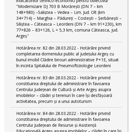
indicatorilor tehnico-economici pentru obiectivul
"Modernizare DJ 703 B Morărești (DN 7 – km
148+980) –Saliștea – Vedea – Lim. Jud. Olt (km
34+714) – Marghia – Pădureți – Costești – Șerbănești –
Siliștea – Căteasca – Leordeni (DN 7 – km 91+230), km
77+826 – 83+126, L = 5,3 km, comuna Căteasca, jud.
Argeș"
Hotărârea nr. 82 din 28.03.2022 - Hotărâre privind
completarea domeniului public al judeţului Argeş cu
bunul imobil Clădire birouri administrative P+1E, situat
în incinta Spitalului de Pneumoftiziologie Leordeni
Hotărârea nr. 83 din 28.03.2022 - Hotărâre privind
constituirea dreptului de administrare în favoarea
Centrului Județean de Cultură și Arte Argeș asupra
imobilelor – clădiri și terenuri în care își desfășoară
activitatea, precum și a unui autoturism
Hotărârea nr. 84 din 28.03.2022 - Hotărâre privind
constituirea dreptului de administrare în favoarea
Centrului Județean de Resurse și Asistență
Educațională Argeș asupra imobilelor – clădiri în care își