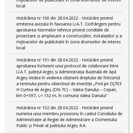
local
Hotărârea nr 100 din 28.04.2022 - Hotărâre privind
emiterea avizului în favoarea U.A.T. Ciofrângeni pentru
aprobarea Normelor tehnice privind condiţiile de
proiectare şi amplasare a construcţiilor, instalaţiilor şi a
mijloacelor de publicitate în zona drumurilor de interes
local
Hotărârea nr 101 din 28.04.2022 - Hotărâre privind
aprobarea încheierii unui protocol de colaborare între
U.A.T. Județul Argeș și Administrația Bazinală de Apă
Argeș-Vedea în vederea obținerii dreptului de folosință
a terenului pentru obiectivul de investiții „Pod pe DJ703
H Curtea de Argeş (DN 7C) – Valea Danului – Cepari,
km 0+597, L= 152 m, în comuna Valea Danului"
Hotărârea nr 102 din 28.04.2022 - Hotărâre privind
numirea unui membru provizoriu în cadrul Consiliului de
Administrație al Regiei de Administrare a Domeniului
Public și Privat al Județului Argeș R.A.