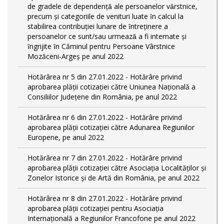
de gradele de dependențǎ ale persoanelor vȃrstnice,
precum și categoriile de venituri luate ȋn calcul la
stabilirea contribuției lunare de ȋntreținere a
persoanelor ce sunt/sau urmeazǎ a fi internate și
ȋngrijite ȋn Căminul pentru Persoane Vârstnice
Mozăceni-Argeș pe anul 2022
Hotărârea nr 5 din 27.01.2022 - Hotărâre privind
aprobarea plății cotizației către Uniunea Națională a
Consiliilor Județene din România, pe anul 2022
Hotărârea nr 6 din 27.01.2022 - Hotărâre privind
aprobarea plății cotizației către Adunarea Regiunilor
Europene, pe anul 2022
Hotărârea nr 7 din 27.01.2022 - Hotărâre privind
aprobarea plății cotizației către Asociația Localităților și
Zonelor Istorice și de Artă din România, pe anul 2022
Hotărârea nr 8 din 27.01.2022 - Hotărâre privind
aprobarea plății cotizației pentru Asociația
Internațională a Regiunilor Francofone pe anul 2022