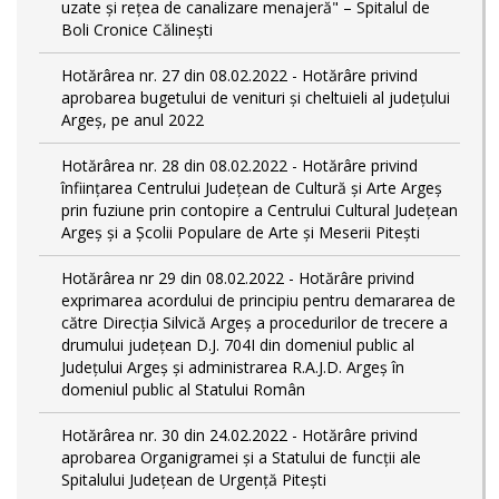
uzate și rețea de canalizare menajeră" – Spitalul de
Boli Cronice Călinești
Hotărârea nr. 27 din 08.02.2022 - Hotărâre privind
aprobarea bugetului de venituri și cheltuieli al județului
Argeș, pe anul 2022
Hotărârea nr. 28 din 08.02.2022 - Hotărâre privind
înființarea Centrului Județean de Cultură şi Arte Argeș
prin fuziune prin contopire a Centrului Cultural Judeţean
Argeş și a Școlii Populare de Arte și Meserii Pitești
Hotărârea nr 29 din 08.02.2022 - Hotărâre privind
exprimarea acordului de principiu pentru demararea de
către Direcţia Silvică Argeş a procedurilor de trecere a
drumului judeţean D.J. 704I din domeniul public al
Judeţului Argeş şi administrarea R.A.J.D. Argeş în
domeniul public al Statului Român
Hotărârea nr. 30 din 24.02.2022 - Hotărâre privind
aprobarea Organigramei și a Statului de funcții ale
Spitalului Județean de Urgență Pitești