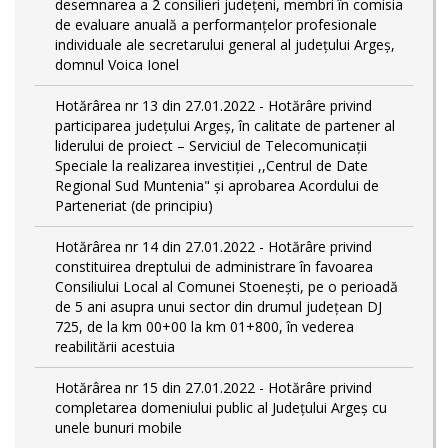
desemnarea a 2 consilieri județeni, membri în comisia
de evaluare anuală a performanțelor profesionale
individuale ale secretarului general al județului Argeș,
domnul Voica Ionel
Hotărârea nr 13 din 27.01.2022 - Hotărâre privind
participarea județului Argeș, în calitate de partener al
liderului de proiect – Serviciul de Telecomunicații
Speciale la realizarea investiției ,,Centrul de Date
Regional Sud Muntenia" și aprobarea Acordului de
Parteneriat (de principiu)
Hotărârea nr 14 din 27.01.2022 - Hotărâre privind
constituirea dreptului de administrare în favoarea
Consiliului Local al Comunei Stoenești, pe o perioadă
de 5 ani asupra unui sector din drumul județean DJ
725, de la km 00+00 la km 01+800, în vederea
reabilitării acestuia
Hotărârea nr 15 din 27.01.2022 - Hotărâre privind
completarea domeniului public al Judeţului Argeş cu
unele bunuri mobile