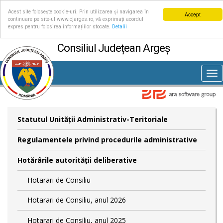
Acest site folosește cookie-uri. Prin utilizarea și navigarea în
Accept
continuare pe site-ul www.cjarges.ro, vă exprimați acordul
expres pentru folosirea informațiilor stocate.
Detalii
Consiliul Județean Argeș
Tog
nav
Statutul Unităţii Administrativ-Teritoriale
Regulamentele privind procedurile administrative
Hotărârile autorităţii deliberative
Hotarari de Consiliu
Hotarari de Consiliu, anul 2026
Hotarari de Consiliu, anul 2025