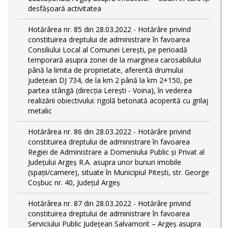
desfășoară activitatea
Hotărârea nr. 85 din 28.03.2022 - Hotărâre privind
constituirea dreptului de administrare în favoarea
Consiliului Local al Comunei Lerești, pe perioadă
temporară asupra zonei de la marginea carosabilului
până la limita de proprietate, aferentă drumului
județean DJ 734, de la km 2 până la km 2+150, pe
partea stângă (direcția Lerești - Voina), în vederea
realizării obiectivului: rigolă betonată acoperită cu grilaj
metalic
Hotărârea nr. 86 din 28.03.2022 - Hotărâre privind
constituirea dreptului de administrare în favoarea
Regiei de Administrare a Domeniului Public și Privat al
Județului Argeș R.A. asupra unor bunuri imobile
(spații/camere), situate în Municipiul Pitești, str. George
Coșbuc nr. 40, Județul Argeș
Hotărârea nr. 87 din 28.03.2022 - Hotărâre privind
constituirea dreptului de administrare în favoarea
Serviciului Public Județean Salvamont – Argeș asupra