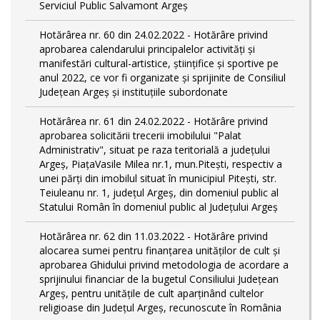
Serviciul Public Salvamont Argeș
Hotărârea nr. 60 din 24.02.2022 - Hotărâre privind
aprobarea calendarului principalelor activități și
manifestări cultural-artistice, științifice și sportive pe
anul 2022, ce vor fi organizate și sprijinite de Consiliul
Județean Argeș și instituțiile subordonate
Hotărârea nr. 61 din 24.02.2022 - Hotărâre privind
aprobarea solicitării trecerii imobilului "Palat
Administrativ", situat pe raza teritorială a județului
Argeș, PiațaVasile Milea nr.1, mun.Pitești, respectiv a
unei părți din imobilul situat în municipiul Piteşti, str.
Teiuleanu nr. 1, judeţul Argeş, din domeniul public al
Statului Român în domeniul public al Județului Argeș
Hotărârea nr. 62 din 11.03.2022 - Hotărâre privind
alocarea sumei pentru finanțarea unităților de cult și
aprobarea Ghidului privind metodologia de acordare a
sprijinului financiar de la bugetul Consiliului Judeţean
Argeş, pentru unităţile de cult aparţinând cultelor
religioase din Judeţul Argeş, recunoscute în România