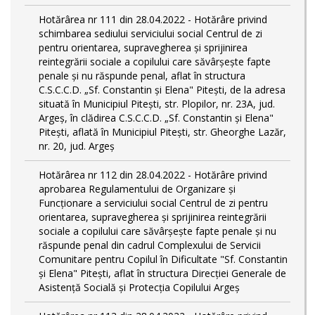
Hotărârea nr 111 din 28.04.2022 - Hotărâre privind
schimbarea sediului serviciului social Centrul de zi
pentru orientarea, supravegherea şi sprijinirea
reintegrării sociale a copilului care săvârşeşte fapte
penale şi nu răspunde penal, aflat în structura
C.S.C.C.D. „Sf. Constantin și Elena" Pitești, de la adresa
situată în Municipiul Pitești, str. Plopilor, nr. 23A, jud.
Argeș, în clădirea C.S.C.C.D. „Sf. Constantin și Elena"
Pitești, aflată în Municipiul Pitești, str. Gheorghe Lazăr,
nr. 20, jud. Argeș
Hotărârea nr 112 din 28.04.2022 - Hotărâre privind
aprobarea Regulamentului de Organizare și
Funcționare a serviciului social Centrul de zi pentru
orientarea, supravegherea şi sprijinirea reintegrării
sociale a copilului care săvârşeşte fapte penale şi nu
răspunde penal din cadrul Complexului de Servicii
Comunitare pentru Copilul în Dificultate "Sf. Constantin
și Elena" Pitești, aflat în structura Direcției Generale de
Asistență Socială și Protecția Copilului Argeș