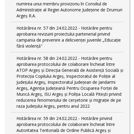
numirea unui membru provizoriu în Consiliul de
Administrație al Regiei Autonome Județene de Drumuri
Argeș R.A.
Hotărârea nr. 57 din 24.02.2022 - Hotărâre pentru
aprobarea revizuirii proiectului partenerial privind
campania de prevenire a delicvenței juvenile „Educație
fără violență"
Hotărârea nr. 58 din 24.02.2022 - Hotărâre pentru
aprobarea protocolului de colaborare încheiat între
ATOP Argeş şi Direcţia Generală de Asistenţă Socială şi
Protecţia Copilului Argeş, Inspectoratul de Poliţie al
Judeţului Argeş, Inspectoratul Judeţean de Jandarmi
Argeş, Agenţia Judeţeană Pentru Ocuparea Forţei de
Muncă Argeş, ISU Argeş şi Poliţia Locală Piteşti privind
reducerea fenomenului de cerşetorie şi migraţie de pe
raza Judeţului Argeş, pentru anul 2022
Hotărârea nr. 59 din 24.02.2022 - Hotărâre privind
aprobarea protocolului de colaborare încheiat între
Autoritatea Teritorială de Ordine Publică Argeş şi