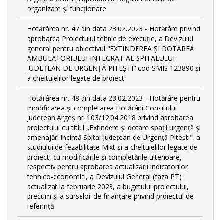
organizare și funcționare
Hotărârea nr. 47 din data 23.02.2023 - Hotărâre privind
aprobarea Proiectului tehnic de execuţie, a Devizului
general pentru obiectivul "EXTINDEREA ȘI DOTAREA
AMBULATORIULUI INTEGRAT AL SPITALULUI
JUDEȚEAN DE URGENȚĂ PITEȘTI" cod SMIS 123890 și
a cheltuielilor legate de proiect
Hotărârea nr. 48 din data 23.02.2023 - Hotărâre pentru
modificarea și completarea Hotărârii Consiliului
Județean Argeș nr. 103/12.04.2018 privind aprobarea
proiectului cu titlul „Extindere și dotare spații urgență și
amenajări incintă Spital Județean de Urgență Pitești", a
studiului de fezabilitate Mixt și a cheltuielilor legate de
proiect, cu modificările și completările ulterioare,
respectiv pentru aprobarea actualizării indicatorilor
tehnico-economici, a Devizului General (faza PT)
actualizat la februarie 2023, a bugetului proiectului,
precum și a surselor de finanțare privind proiectul de
referință