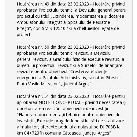
Hotărârea nr. 49 din data 23.02.2023 - Hotărâre privind
aprobarea Proiectului tehnic, a Devizului general pentru
proiectul cu titlul „Extinderea, modernizarea și dotarea
Ambulatoriului Integrat al Spitalului de Pediatrie
Pitești", cod SMIS 125102 și a cheltuielilor legate de
proiect
Hotărârea nr. 50 din data 23.02.2023 - Hotărâre privind
aprobarea Proiectului tehnic revizuit, a Devizului
general revizuit, a Graficului fizic de execuţie revizuit, a
bugetului proiectului revizuit și a Surselor de finanțare
revizuite pentru obiectivul "Creşterea eficienţei
energetice a Palatului Administrativ, situat în Piteşti -
Piaţa Vasile Milea, nr.1, judeţul Argeş"
Hotărârea nr. 51 din data 23.02.2023 - Hotărâre pentru
aprobarea NOTEI CONCEPTUALE privind necesitatea și
oportunitatea realizării obiectivului de investiții
"Elaborare documentații tehnice pentru obiectivul de
investiţii: „Execuție prag de fund și lucrări de stabilizare
a malurilor, aferente podului amplasat pe DJ 703B la
km 84+723 în comuna Căteasca, județul Argeș"