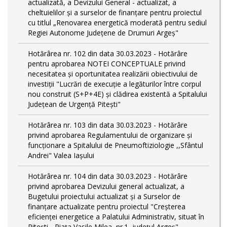
actualizată, a Devizului General - actualizat, a
cheltuielilor și a surselor de finanțare pentru proiectul
cu titlul „Renovarea energetică moderată pentru sediul
Regiei Autonome Județene de Drumuri Argeș"
Hotărârea nr. 102 din data 30.03.2023 - Hotărâre
pentru aprobarea NOTEI CONCEPTUALE privind
necesitatea și oportunitatea realizării obiectivului de
investiții "Lucrări de execuție a legăturilor între corpul
nou construit (S+P+4E) și clădirea existentă a Spitalului
Județean de Urgență Pitești"
Hotărârea nr. 103 din data 30.03.2023 - Hotărâre
privind aprobarea Regulamentului de organizare și
funcționare a Spitalului de Pneumoftiziologie ,,Sfântul
Andrei" Valea Iașului
Hotărârea nr. 104 din data 30.03.2023 - Hotărâre
privind aprobarea Devizului general actualizat, a
Bugetului proiectului actualizat și a Surselor de
finanțare actualizate pentru proiectul "Creşterea
eficienţei energetice a Palatului Administrativ, situat în
Piteşti - Piaţa Vasile Milea, nr.1, judeţul Argeş"