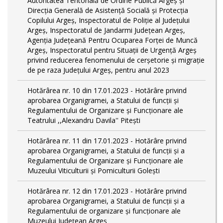
Autoritatea Teritorială de Ordine Publică Argeş şi
Direcţia Generală de Asistenţă Socială şi Protecţia
Copilului Argeş, Inspectoratul de Poliţie al Judeţului
Argeş, Inspectoratul de Jandarmi Judeţean Argeş,
Agenţia Judeţeană Pentru Ocuparea Forţei de Muncă
Argeş, Inspectoratul pentru Situații de Urgență Argeş
privind reducerea fenomenului de cerşetorie şi migraţie
de pe raza Judeţului Argeş, pentru anul 2023
Hotărârea nr. 10 din 17.01.2023 - Hotărâre privind
aprobarea Organigramei, a Statului de funcţii și
Regulamentului de Organizare și Funcționare ale
Teatrului ,,Alexandru Davila'' Pitești
Hotărârea nr. 11 din 17.01.2023 - Hotărâre privind
aprobarea Organigramei, a Statului de funcții și a
Regulamentului de Organizare și Funcționare ale
Muzeului Viticulturii și Pomiculturii Golești
Hotărârea nr. 12 din 17.01.2023 - Hotărâre privind
aprobarea Organigramei, a Statului de funcții și a
Regulamentului de organizare și funcționare ale
Muzeului Județean Argeș