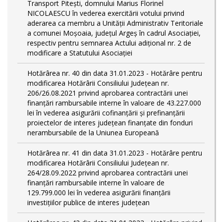
Transport Piteşti, domnului Marius Florinel
NICOLAESCU în vederea exercitării votului privind
aderarea ca membru a Unităţii Administrativ Teritoriale
a comunei Moşoaia, judeţul Argeş în cadrul Asociaţiei,
respectiv pentru semnarea Actului adiţional nr. 2 de
modificare a Statutului Asociaţiei
Hotărârea nr. 40 din data 31.01.2023 - Hotărâre pentru
modificarea Hotărârii Consiliului Judeţean nr.
206/26.08.2021 privind aprobarea contractării unei
finanţări rambursabile interne în valoare de 43.227.000
lei în vederea asigurării cofinanţării şi prefinanţării
proiectelor de interes judeţean finanţate din fonduri
nerambursabile de la Uniunea Europeană
Hotărârea nr. 41 din data 31.01.2023 - Hotărâre pentru
modificarea Hotărârii Consiliului Judeţean nr.
264/28.09.2022 privind aprobarea contractării unei
finanţări rambursabile interne în valoare de
129.799.000 lei în vederea asigurării finanţării
investiţiilor publice de interes judeţean