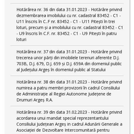
Hotărârea nr. 36 din data 31.01.2023 - Hotărâre privind
dezmembrarea imobilului cu nr. cadastral 83452 - C1 -
U11 înscris în C..F nr. 83452 - C1 - U11 Piteşti în trei
loturi, precum şi a imobilului cu nr. cadastral 83452 - C1
- U9 înscris în C.F. nr. 83452 - C1 - U9 Piteşti în patru
loturi
Hotărârea nr. 37 din data 31.01.2023 - Hotărâre privind
trecerea unor părţi din imobilele terenuri aferente D.J.
703B, D.J. 679, D.J. 659 şi D.J. 659A din domeniul public
al Judeţului Argeş în domeniul public al Statului
Hotărârea nr. 38 din data 31.01.2023 - Hotărâre privind
numirea a patru membri provizorii în cadrul Consiliului
de Administraţie al Regiei Autonome Judeţene de
Drumuri Argeş R.A.
Hotărârea nr. 39 din data 31.02.2023 - Hotărâre privind
acordarea unui mandat special reprezentantului
Consiliului Judeţean Argeş in cadrul Adunării Generale a
Asociaţiei de Dezvoltare Intercomunitară pentru