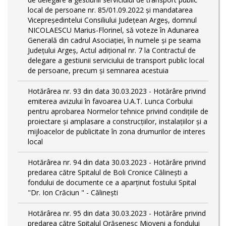
local de persoane nr. 85/01.09.2022 și mandatarea
Vicepreședintelui Consiliului Județean Argeș, domnul
NICOLAESCU Marius-Florinel, să voteze în Adunarea
Generală din cadrul Asociației, în numele și pe seama
Județului Argeș, Actul adițional nr. 7 la Contractul de
delegare a gestiunii serviciului de transport public local
de persoane, precum și semnarea acestuia
Hotărârea nr. 93 din data 30.03.2023 - Hotărâre privind
emiterea avizului în favoarea U.A.T. Lunca Corbului
pentru aprobarea Normelor tehnice privind condiţiile de
proiectare şi amplasare a construcţiilor, instalaţiilor şi a
mijloacelor de publicitate în zona drumurilor de interes
local
Hotărârea nr. 94 din data 30.03.2023 - Hotărâre privind
predarea către Spitalul de Boli Cronice Călinești a
fondului de documente ce a aparținut fostului Spital
"Dr. Ion Crăciun " - Călinești
Hotărârea nr. 95 din data 30.03.2023 - Hotărâre privind
predarea către Spitalul Orășenesc Mioveni a fondului