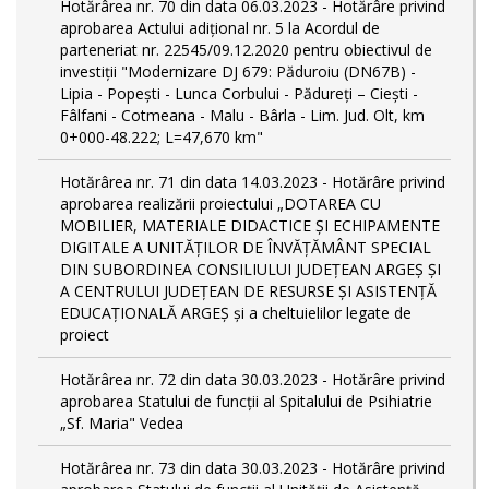
Hotărârea nr. 70 din data 06.03.2023 - Hotărâre privind
aprobarea Actului adițional nr. 5 la Acordul de
parteneriat nr. 22545/09.12.2020 pentru obiectivul de
investiții "Modernizare DJ 679: Păduroiu (DN67B) -
Lipia - Popești - Lunca Corbului - Pădureți – Ciești -
Fâlfani - Cotmeana - Malu - Bârla - Lim. Jud. Olt, km
0+000-48.222; L=47,670 km"
Hotărârea nr. 71 din data 14.03.2023 - Hotărâre privind
aprobarea realizării proiectului „DOTAREA CU
MOBILIER, MATERIALE DIDACTICE ȘI ECHIPAMENTE
DIGITALE A UNITĂȚILOR DE ÎNVĂȚĂMÂNT SPECIAL
DIN SUBORDINEA CONSILIULUI JUDEȚEAN ARGEȘ ȘI
A CENTRULUI JUDEȚEAN DE RESURSE ȘI ASISTENȚĂ
EDUCAȚIONALĂ ARGEȘ și a cheltuielilor legate de
proiect
Hotărârea nr. 72 din data 30.03.2023 - Hotărâre privind
aprobarea Statului de funcţii al Spitalului de Psihiatrie
„Sf. Maria" Vedea
Hotărârea nr. 73 din data 30.03.2023 - Hotărâre privind