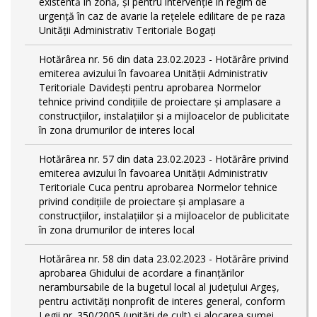
existentă în zonă, și pentru intervenție în regim de
urgență în caz de avarie la rețelele edilitare de pe raza
Unității Administrativ Teritoriale Bogați
Hotărârea nr. 56 din data 23.02.2023 - Hotărâre privind
emiterea avizului în favoarea Unității Administrativ
Teritoriale Davidești pentru aprobarea Normelor
tehnice privind condiţiile de proiectare şi amplasare a
construcţiilor, instalaţiilor şi a mijloacelor de publicitate
în zona drumurilor de interes local
Hotărârea nr. 57 din data 23.02.2023 - Hotărâre privind
emiterea avizului în favoarea Unității Administrativ
Teritoriale Cuca pentru aprobarea Normelor tehnice
privind condiţiile de proiectare şi amplasare a
construcţiilor, instalaţiilor şi a mijloacelor de publicitate
în zona drumurilor de interes local
Hotărârea nr. 58 din data 23.02.2023 - Hotărâre privind
aprobarea Ghidului de acordare a finanţărilor
nerambursabile de la bugetul local al județului Argeș,
pentru activităţi nonprofit de interes general, conform
Legii nr. 350/2005 (unități de cult) și alocarea sumei