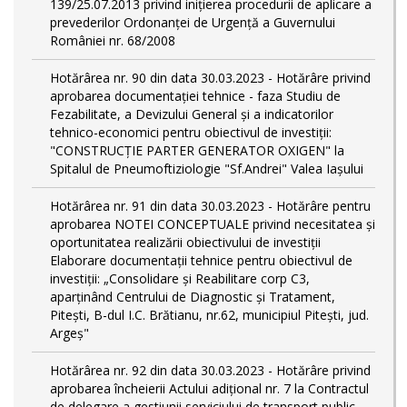
139/25.07.2013 privind inițierea procedurii de aplicare a
prevederilor Ordonanței de Urgență a Guvernului
României nr. 68/2008
Hotărârea nr. 90 din data 30.03.2023 - Hotărâre privind
aprobarea documentației tehnice - faza Studiu de
Fezabilitate, a Devizului General și a indicatorilor
tehnico-economici pentru obiectivul de investiții:
"CONSTRUCȚIE PARTER GENERATOR OXIGEN" la
Spitalul de Pneumoftiziologie "Sf.Andrei" Valea Iașului
Hotărârea nr. 91 din data 30.03.2023 - Hotărâre pentru
aprobarea NOTEI CONCEPTUALE privind necesitatea și
oportunitatea realizării obiectivului de investiții
Elaborare documentații tehnice pentru obiectivul de
investiţii: „Consolidare și Reabilitare corp C3,
aparținând Centrului de Diagnostic și Tratament,
Pitești, B-dul I.C. Brătianu, nr.62, municipiul Pitești, jud.
Argeș"
Hotărârea nr. 92 din data 30.03.2023 - Hotărâre privind
aprobarea încheierii Actului adițional nr. 7 la Contractul
de delegare a gestiunii serviciului de transport public