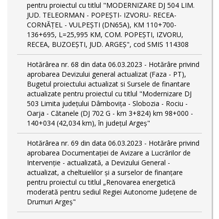
pentru proiectul cu titlul "MODERNIZARE DJ 504 LIM.
JUD. TELEORMAN - POPEŞTI- IZVORU- RECEA-
CORNĂŢEL - VULPEŞTI (DN65A), KM 110+700-
136+695, L=25,995 KM, COM. POPEŞTI, IZVORU,
RECEA, BUZOEŞTI, JUD. ARGEŞ", cod SMIS 114308
Hotărârea nr. 68 din data 06.03.2023 - Hotărâre privind
aprobarea Devizului general actualizat (Faza - PT),
Bugetul proiectului actualizat si Sursele de finantare
actualizate pentru proiectul cu titlul "Modernizare DJ
503 Limita județului Dâmbovița - Slobozia - Rociu -
Oarja - Cătanele (DJ 702 G - km 3+824) km 98+000 -
140+034 (42,034 km), în județul Argeș"
Hotărârea nr. 69 din data 06.03.2023 - Hotărâre privind
aprobarea Documentației de Avizare a Lucrărilor de
Intervenție - actualizată, a Devizului General -
actualizat, a cheltuielilor și a surselor de finanțare
pentru proiectul cu titlul „Renovarea energetică
moderată pentru sediul Regiei Autonome Județene de
Drumuri Argeș"