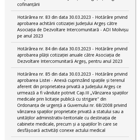
cofinanțării
Hotărârea nr. 83 din data 30.03.2023 - Hotărâre privind
aprobarea achitării cotizației Județului Argeș către
Asociația de Dezvoltare Intercomunitară - ADI Molivișu
pe anul 2023
Hotărârea nr. 84 din data 30.03.2023 - Hotărâre privind
aprobarea plății cotizației anuale către Asociația de
Dezvoltare Intercomunitară Argeș, pentru anul 2023
Hotărârea nr. 85 din data 30.03.2023 - Hotărâre privind
aprobarea Listei - Anexă cuprinzând spaţiile şi terenul
aferent din proprietatea privată a Judeţului Argeş ce
urmează a fi vândute potrivit Cap.III „Vânzarea spaţiilor
medicale prin licitaţie publică cu strigare" din
Ordonanța de urgență a Guvernului nr. 68/2008 privind
vânzarea spațiilor proprietate privată a statului sau a
unităților administrativ-teritoriale cu destinația de
cabinete medicale, precum și a spațiilor în care se
desfășoară activități conexe actului medical