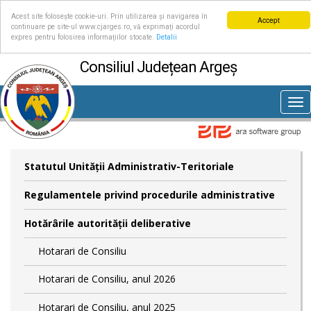
Acest site folosește cookie-uri. Prin utilizarea și navigarea în
Accept
continuare pe site-ul www.cjarges.ro, vă exprimați acordul
expres pentru folosirea informațiilor stocate.
Detalii
Consiliul Județean Argeș
Tog
nav
Statutul Unităţii Administrativ-Teritoriale
Regulamentele privind procedurile administrative
Hotărârile autorităţii deliberative
Hotarari de Consiliu
Hotarari de Consiliu, anul 2026
Hotarari de Consiliu, anul 2025