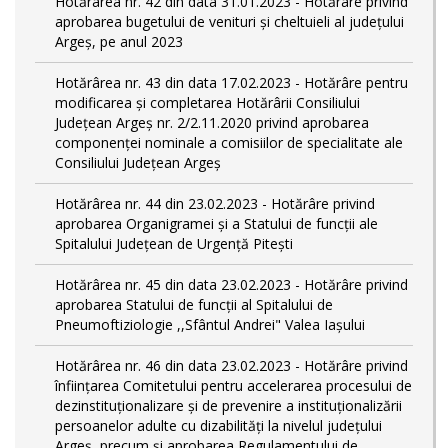
Hotărârea nr. 42 din data 31.01.2023 - Hotărâre privind
aprobarea bugetului de venituri şi cheltuieli al judeţului
Argeş, pe anul 2023
Hotărârea nr. 43 din data 17.02.2023 - Hotărâre pentru
modificarea și completarea Hotărârii Consiliului
Județean Argeș nr. 2/2.11.2020 privind aprobarea
componenței nominale a comisiilor de specialitate ale
Consiliului Județean Argeș
Hotărârea nr. 44 din 23.02.2023 - Hotărâre privind
aprobarea Organigramei și a Statului de funcții ale
Spitalului Județean de Urgență Pitești
Hotărârea nr. 45 din data 23.02.2023 - Hotărâre privind
aprobarea Statului de funcții al Spitalului de
Pneumoftiziologie ,,Sfântul Andrei" Valea Iașului
Hotărârea nr. 46 din data 23.02.2023 - Hotărâre privind
înființarea Comitetului pentru accelerarea procesului de
dezinstituționalizare şi de prevenire a instituționalizării
persoanelor adulte cu dizabilități la nivelul județului
Argeș, precum și aprobarea Regulamentului de