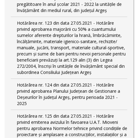
pregătitoare în anul şcolar 2021 - 2022 la unitățile de
învățământ din mediul rural, din județul Argeș
Hotărârea nr. 123 din data 27.05.2021 - Hotărâre
privind aprobarea majorării cu 50% a cuantumului
sumelor aferente drepturilor la hrană, îmbrăcăminte,
încălțăminte, materiale igienico-sanitare, rechizite/
manuale, jucării, transport, materiale cultural-sportive,
precum și sume de bani pentru nevoi personale pentru
beneficiarii prevăzuți la art.129 alin (3) din Legea
272/2004, înscriși în unitățile de învățământ special din
subordinea Consiliului Județean Argeș
Hotărârea nr. 124 din data 27.05.2021 - Hotărâre
privind aprobarea Planului Județean de Gestionare a
Deșeurilor în județul Argeș, pentru perioada 2021 -
2025
Hotărârea nr. 125 din data 27.05.2021 - Hotărâre
privind emiterea avizului în favoarea U.A.T. Mioveni
pentru aprobarea Normelor tehnice privind condiţiile de
proiectare şi amplasare a construcţiilor, instalaţiilor şi a