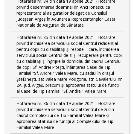
Hotărârea nr. 84 din data 19 aprilie 2021 - Hotărâre
privind desemnarea doamnei dr. Anci Ionescu ca
reprezentant al asiguraților delegat de Consiliul
Județean Argeș în Adunarea Reprezentanților Casei
Naționale de Asigurări de Sănătate
Hotărârea nr. 85 din data 19 aprilie 2021 - Hotărâre
privind închiderea serviciului social Centrul rezidenţial
pentru copii cu dizabilităţi și respite – care, închiderea
serviciului social Centrul de zi și recuperare pentru copii
cu dizabilități și îngrijire la domiciliu din cadrul Centrului
de copii Sf. Andrei Pitești, înființarea Casei de Tip
Familial "Sf. Andrei" Valea Mare, cu sediul în orașul
Ștefănești, sat Valea Mare Podgoria, str. Cavalerului nr.
2A, jud. Argeș, precum și aprobarea statului de funcții
al Casei de Tip Familial "Sf. Andrei" Valea Mare
Hotărârea nr. 86 din data 19 aprilie 2021 - Hotărâre
privind închiderea serviciului social Centrul de zi din
cadrul Complexului de Tip Familial Valea Mare și
aprobarea Statului de funcții al Complexului de Tip
Familial Valea Mare