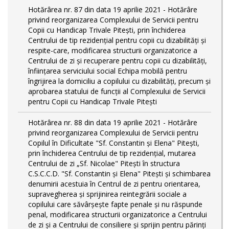
Hotărârea nr. 87 din data 19 aprilie 2021 - Hotărâre
privind reorganizarea Complexului de Servicii pentru
Copii cu Handicap Trivale Pitești, prin închiderea
Centrului de tip rezidenţial pentru copii cu dizabilităţi și
respite-care, modificarea structurii organizatorice a
Centrului de zi și recuperare pentru copii cu dizabilități,
înființarea serviciului social Echipa mobilă pentru
îngrijirea la domiciliu a copilului cu dizabilități, precum și
aprobarea statului de funcții al Complexului de Servicii
pentru Copii cu Handicap Trivale Pitești
Hotărârea nr. 88 din data 19 aprilie 2021 - Hotărâre
privind reorganizarea Complexului de Servicii pentru
Copilul în Dificultate "Sf. Constantin și Elena" Pitești,
prin închiderea Centrului de tip rezidenţial, mutarea
Centrului de zi „Sf. Nicolae" Pitești în structura
C.S.C.C.D. "Sf. Constantin și Elena" Pitești și schimbarea
denumirii acestuia în Centrul de zi pentru orientarea,
supravegherea şi sprijinirea reintegrării sociale a
copilului care săvârşeşte fapte penale şi nu răspunde
penal, modificarea structurii organizatorice a Centrului
de zi și a Centrului de consiliere și sprijin pentru părinți