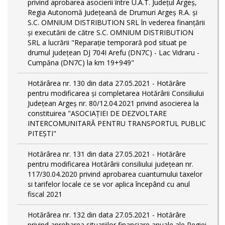
privind aprobarea asocierii între U.A.T. Județul Argeș,
Regia Autonomă Județeană de Drumuri Argeș R.A. și
S.C. OMNIUM DISTRIBUTION SRL în vederea finanţării
şi executării de către S.C. OMNIUM DISTRIBUTION
SRL a lucrării "Reparație temporară pod situat pe
drumul județean DJ 704I Arefu (DN7C) - Lac Vidraru -
Cumpăna (DN7C) la km 19+949"
Hotărârea nr. 130 din data 27.05.2021 - Hotărâre
pentru modificarea și completarea Hotărârii Consiliului
Județean Argeș nr. 80/12.04.2021 privind asocierea la
constituirea "ASOCIAȚIEI DE DEZVOLTARE
INTERCOMUNITARĂ PENTRU TRANSPORTUL PUBLIC
PITEȘTI"
Hotărârea nr. 131 din data 27.05.2021 - Hotărâre
pentru modificarea Hotărârii consiliului județean nr.
117/30.04.2020 privind aprobarea cuantumului taxelor
si tarifelor locale ce se vor aplica începând cu anul
fiscal 2021
Hotărârea nr. 132 din data 27.05.2021 - Hotărâre
privind aprobarea situațiilor financiare anuale ale Regiei