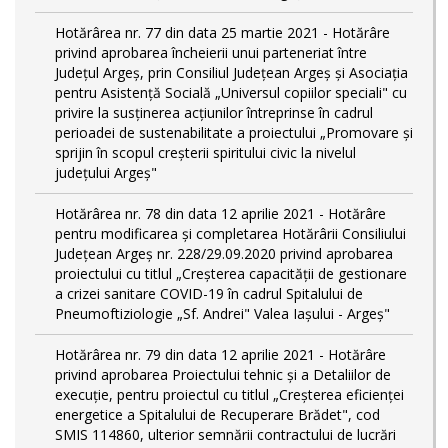
Hotărârea nr. 77 din data 25 martie 2021 - Hotărâre
privind aprobarea încheierii unui parteneriat între
Județul Argeș, prin Consiliul Județean Argeș și Asociația
pentru Asistență Socială „Universul copiilor speciali" cu
privire la susținerea acțiunilor întreprinse în cadrul
perioadei de sustenabilitate a proiectului „Promovare și
sprijin în scopul creșterii spiritului civic la nivelul
județului Argeș"
Hotărârea nr. 78 din data 12 aprilie 2021 - Hotărâre
pentru modificarea și completarea Hotărârii Consiliului
Județean Argeș nr. 228/29.09.2020 privind aprobarea
proiectului cu titlul „Creșterea capacității de gestionare
a crizei sanitare COVID-19 în cadrul Spitalului de
Pneumoftiziologie „Sf. Andrei" Valea Iașului - Argeș"
Hotărârea nr. 79 din data 12 aprilie 2021 - Hotărâre
privind aprobarea Proiectului tehnic şi a Detaliilor de
execuție, pentru proiectul cu titlul „Creşterea eficienţei
energetice a Spitalului de Recuperare Brădet", cod
SMIS 114860, ulterior semnării contractului de lucrări