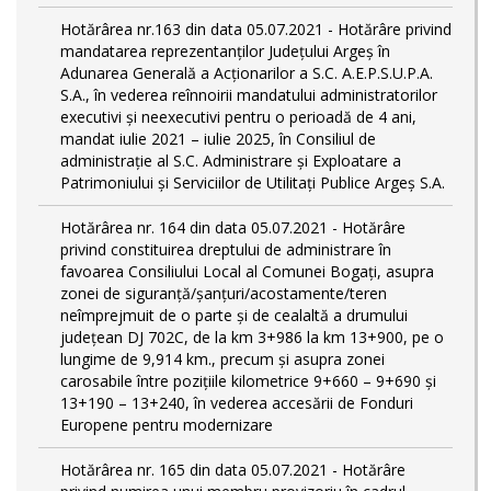
Hotărârea nr.163 din data 05.07.2021 - Hotărâre privind
mandatarea reprezentanților Județului Argeș în
Adunarea Generală a Acționarilor a S.C. A.E.P.S.U.P.A.
S.A., în vederea reînnoirii mandatului administratorilor
executivi și neexecutivi pentru o perioadă de 4 ani,
mandat iulie 2021 – iulie 2025, în Consiliul de
administrație al S.C. Administrare și Exploatare a
Patrimoniului și Serviciilor de Utilitaţi Publice Argeș S.A.
Hotărârea nr. 164 din data 05.07.2021 - Hotărâre
privind constituirea dreptului de administrare în
favoarea Consiliului Local al Comunei Bogați, asupra
zonei de siguranță/șanțuri/acostamente/teren
neîmprejmuit de o parte și de cealaltă a drumului
județean DJ 702C, de la km 3+986 la km 13+900, pe o
lungime de 9,914 km., precum și asupra zonei
carosabile între pozițiile kilometrice 9+660 – 9+690 și
13+190 – 13+240, în vederea accesării de Fonduri
Europene pentru modernizare
Hotărârea nr. 165 din data 05.07.2021 - Hotărâre