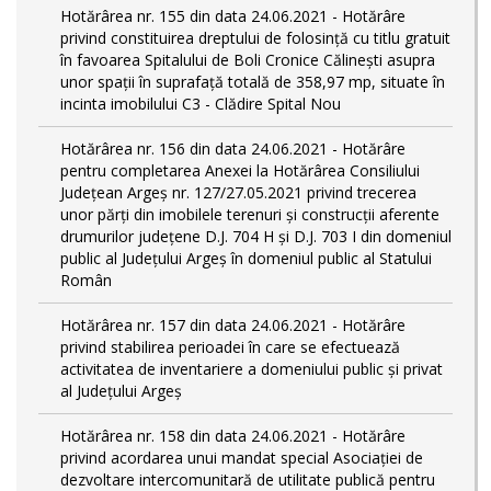
Hotărârea nr. 155 din data 24.06.2021 - Hotărâre
privind constituirea dreptului de folosință cu titlu gratuit
în favoarea Spitalului de Boli Cronice Călinești asupra
unor spații în suprafață totală de 358,97 mp, situate în
incinta imobilului C3 - Clădire Spital Nou
Hotărârea nr. 156 din data 24.06.2021 - Hotărâre
pentru completarea Anexei la Hotărârea Consiliului
Județean Argeș nr. 127/27.05.2021 privind trecerea
unor părţi din imobilele terenuri şi construcţii aferente
drumurilor județene D.J. 704 H și D.J. 703 I din domeniul
public al Judeţului Argeş în domeniul public al Statului
Român
Hotărârea nr. 157 din data 24.06.2021 - Hotărâre
privind stabilirea perioadei în care se efectuează
activitatea de inventariere a domeniului public şi privat
al Judeţului Argeş
Hotărârea nr. 158 din data 24.06.2021 - Hotărâre
privind acordarea unui mandat special Asociației de
dezvoltare intercomunitară de utilitate publică pentru