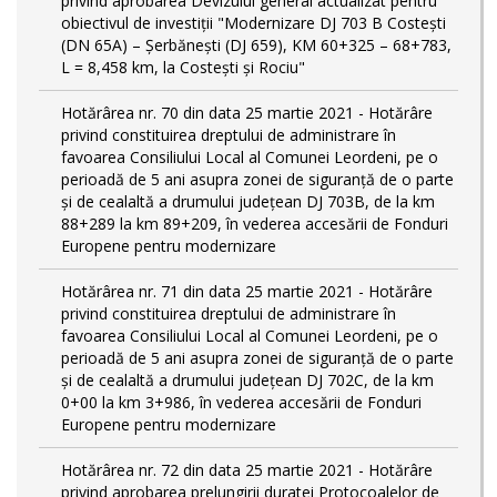
privind aprobarea Devizului general actualizat pentru
obiectivul de investiţii "Modernizare DJ 703 B Costeşti
(DN 65A) – Şerbăneşti (DJ 659), KM 60+325 – 68+783,
L = 8,458 km, la Costeşti şi Rociu"
Hotărârea nr. 70 din data 25 martie 2021 - Hotărâre
privind constituirea dreptului de administrare în
favoarea Consiliului Local al Comunei Leordeni, pe o
perioadă de 5 ani asupra zonei de siguranță de o parte
și de cealaltă a drumului județean DJ 703B, de la km
88+289 la km 89+209, în vederea accesării de Fonduri
Europene pentru modernizare
Hotărârea nr. 71 din data 25 martie 2021 - Hotărâre
privind constituirea dreptului de administrare în
favoarea Consiliului Local al Comunei Leordeni, pe o
perioadă de 5 ani asupra zonei de siguranță de o parte
și de cealaltă a drumului județean DJ 702C, de la km
0+00 la km 3+986, în vederea accesării de Fonduri
Europene pentru modernizare
Hotărârea nr. 72 din data 25 martie 2021 - Hotărâre
privind aprobarea prelungirii duratei Protocoalelor de