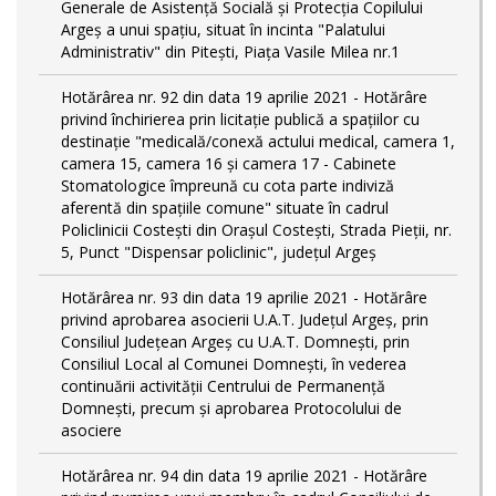
Generale de Asistență Socială și Protecția Copilului
Argeș a unui spațiu, situat în incinta "Palatului
Administrativ" din Pitești, Piața Vasile Milea nr.1
Hotărârea nr. 92 din data 19 aprilie 2021 - Hotărâre
privind închirierea prin licitație publică a spațiilor cu
destinație "medicală/conexă actului medical, camera 1,
camera 15, camera 16 și camera 17 - Cabinete
Stomatologice împreună cu cota parte indiviză
aferentă din spațiile comune" situate în cadrul
Policlinicii Costești din Orașul Costești, Strada Pieții, nr.
5, Punct "Dispensar policlinic", județul Argeș
Hotărârea nr. 93 din data 19 aprilie 2021 - Hotărâre
privind aprobarea asocierii U.A.T. Județul Argeș, prin
Consiliul Județean Argeș cu U.A.T. Domnești, prin
Consiliul Local al Comunei Domnești, în vederea
continuării activității Centrului de Permanență
Domnești, precum și aprobarea Protocolului de
asociere
Hotărârea nr. 94 din data 19 aprilie 2021 - Hotărâre