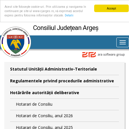
Acest site folosește cookie-uri. Prin utilizarea și navigarea în
Accept
continuare pe site-ul www.cjarges.ro, vă exprimați acordul
expres pentru folosirea informațiilor stocate.
Detalii
Consiliul Județean Argeș
Tog
nav
Statutul Unităţii Administrativ-Teritoriale
Regulamentele privind procedurile administrative
Hotărârile autorităţii deliberative
Hotarari de Consiliu
Hotarari de Consiliu, anul 2026
Hotarari de Consiliu, anul 2025