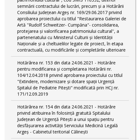
semnării contractului de lucrări, precum şi a Hotărârii
Consiliului Judeţean Argeş nr. 169/29.06.2017 privind
aprobarea proiectului cu titlul "Restaurarea Galeriei de
Artă "Rudolf Schweitzer- Cumpăna"- consolidarea,
protejarea şi valorificarea patrimoniului cultural'', a
parteneriatului cu Ministerul Culturii şi Identităţii
Naţionale şi a cheltuielilor legate de proiect, în etapa
contractuală, cu modificările şi completările ulterioare
Hotărârea nr. 153 din data 24.06.2021 - Hotărâre
pentru modificarea și completarea Hotărârii nr.
104/12.04.2018 privind aprobarea proiectului cu titlul
"Extindere, modernizare și dotare spații Urgență
Spitalul de Pediatrie Pitești" modificată prin HCJ nr.
171/12.09.2019
Hotărârea nr. 154 din data 24.06.2021 - Hotărâre
privind atribuirea în folosință gratuită Spitalului
Judeţean de Urgenţă Piteşti a unui spaţiu pentru
desfăşurarea activităţii Serviciului Medicină Legală
Argeş - Cabinetul teritorial Călineşti