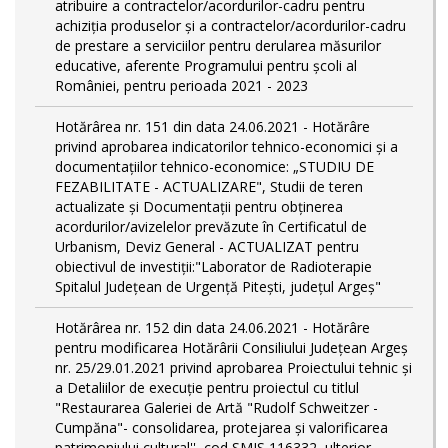
atribuire a contractelor/acordurilor-cadru pentru
achiziţia produselor şi a contractelor/acordurilor-cadru
de prestare a serviciilor pentru derularea măsurilor
educative, aferente Programului pentru școli al
României, pentru perioada 2021 - 2023
Hotărârea nr. 151 din data 24.06.2021 - Hotărâre
privind aprobarea indicatorilor tehnico-economici și a
documentațiilor tehnico-economice: „STUDIU DE
FEZABILITATE - ACTUALIZARE", Studii de teren
actualizate și Documentații pentru obținerea
acordurilor/avizelelor prevăzute în Certificatul de
Urbanism, Deviz General - ACTUALIZAT pentru
obiectivul de investiții:"Laborator de Radioterapie
Spitalul Județean de Urgență Pitești, județul Argeș"
Hotărârea nr. 152 din data 24.06.2021 - Hotărâre
pentru modificarea Hotărârii Consiliului Judeţean Argeş
nr. 25/29.01.2021 privind aprobarea Proiectului tehnic şi
a Detaliilor de execuţie pentru proiectul cu titlul
"Restaurarea Galeriei de Artă "Rudolf Schweitzer -
Cumpăna"- consolidarea, protejarea şi valorificarea
patrimoniului cultural'', cod SMIS 116332, ulterior