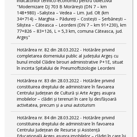
indicatorilor tehnico-economici pentru obiectivul
"Modernizare DJ 703 B Morărești (DN 7 – km
148+980) –Saliștea – Vedea – Lim. Jud. Olt (km
34+714) – Marghia – Pădureți – Costești – Șerbănești –
Siliștea – Căteasca – Leordeni (DN 7 – km 91+230), km
77+826 – 83+126, L = 5,3 km, comuna Căteasca, jud.
Argeș"
Hotărârea nr. 82 din 28.03.2022 - Hotărâre privind
completarea domeniului public al judeţului Argeş cu
bunul imobil Clădire birouri administrative P+1E, situat
în incinta Spitalului de Pneumoftiziologie Leordeni
Hotărârea nr. 83 din 28.03.2022 - Hotărâre privind
constituirea dreptului de administrare în favoarea
Centrului Județean de Cultură și Arte Argeș asupra
imobilelor – clădiri și terenuri în care își desfășoară
activitatea, precum și a unui autoturism
Hotărârea nr. 84 din 28.03.2022 - Hotărâre privind
constituirea dreptului de administrare în favoarea
Centrului Județean de Resurse și Asistență
Educațională Argeș asupra imobilelor – clădiri în care își