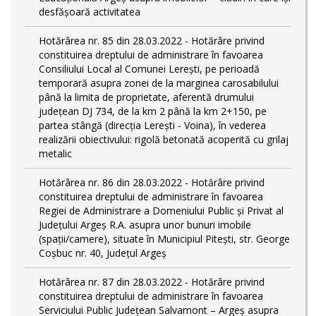
desfășoară activitatea
Hotărârea nr. 85 din 28.03.2022 - Hotărâre privind
constituirea dreptului de administrare în favoarea
Consiliului Local al Comunei Lerești, pe perioadă
temporară asupra zonei de la marginea carosabilului
până la limita de proprietate, aferentă drumului
județean DJ 734, de la km 2 până la km 2+150, pe
partea stângă (direcția Lerești - Voina), în vederea
realizării obiectivului: rigolă betonată acoperită cu grilaj
metalic
Hotărârea nr. 86 din 28.03.2022 - Hotărâre privind
constituirea dreptului de administrare în favoarea
Regiei de Administrare a Domeniului Public și Privat al
Județului Argeș R.A. asupra unor bunuri imobile
(spații/camere), situate în Municipiul Pitești, str. George
Coșbuc nr. 40, Județul Argeș
Hotărârea nr. 87 din 28.03.2022 - Hotărâre privind
constituirea dreptului de administrare în favoarea
Serviciului Public Județean Salvamont – Argeș asupra