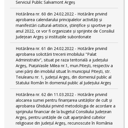
Serviciul Public Salvamont Argeș
Hotărârea nr. 60 din 24.02.2022 - Hotărâre privind
aprobarea calendarului principalelor activități și
manifestări cultural-artistice, științifice și sportive pe
anul 2022, ce vor fi organizate și sprijinite de Consiliul
Județean Argeș și instituțiile subordonate
Hotărârea nr. 61 din 24.02.2022 - Hotărâre privind
aprobarea solicitării trecerii imobilului "Palat
Administrativ", situat pe raza teritorială a județului
Argeș, PiațaVasile Milea nr.1, mun.Pitești, respectiv a
unei părți din imobilul situat în municipiul Piteşti, str.
Teiuleanu nr. 1, judeţul Argeş, din domeniul public al
Statului Român în domeniul public al Județului Argeș
Hotărârea nr. 62 din 11.03.2022 - Hotărâre privind
alocarea sumei pentru finanțarea unităților de cult și
aprobarea Ghidului privind metodologia de acordare a
sprijinului financiar de la bugetul Consiliului Judeţean
Argeş, pentru unităţile de cult aparţinând cultelor
religioase din Judeţul Argeş, recunoscute în România