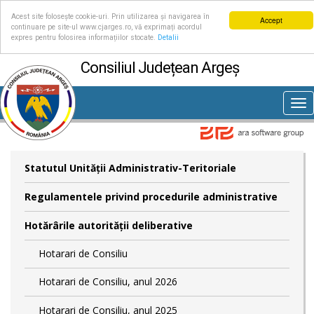
Acest site folosește cookie-uri. Prin utilizarea și navigarea în
Accept
continuare pe site-ul www.cjarges.ro, vă exprimați acordul
expres pentru folosirea informațiilor stocate.
Detalii
Consiliul Județean Argeș
Tog
nav
Statutul Unităţii Administrativ-Teritoriale
Regulamentele privind procedurile administrative
Hotărârile autorităţii deliberative
Hotarari de Consiliu
Hotarari de Consiliu, anul 2026
Hotarari de Consiliu, anul 2025