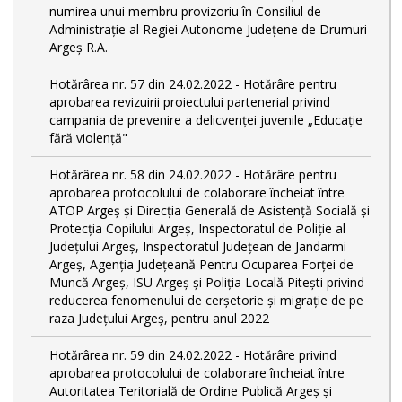
numirea unui membru provizoriu în Consiliul de
Administrație al Regiei Autonome Județene de Drumuri
Argeș R.A.
Hotărârea nr. 57 din 24.02.2022 - Hotărâre pentru
aprobarea revizuirii proiectului partenerial privind
campania de prevenire a delicvenței juvenile „Educație
fără violență"
Hotărârea nr. 58 din 24.02.2022 - Hotărâre pentru
aprobarea protocolului de colaborare încheiat între
ATOP Argeş şi Direcţia Generală de Asistenţă Socială şi
Protecţia Copilului Argeş, Inspectoratul de Poliţie al
Judeţului Argeş, Inspectoratul Judeţean de Jandarmi
Argeş, Agenţia Judeţeană Pentru Ocuparea Forţei de
Muncă Argeş, ISU Argeş şi Poliţia Locală Piteşti privind
reducerea fenomenului de cerşetorie şi migraţie de pe
raza Judeţului Argeş, pentru anul 2022
Hotărârea nr. 59 din 24.02.2022 - Hotărâre privind
aprobarea protocolului de colaborare încheiat între
Autoritatea Teritorială de Ordine Publică Argeş şi