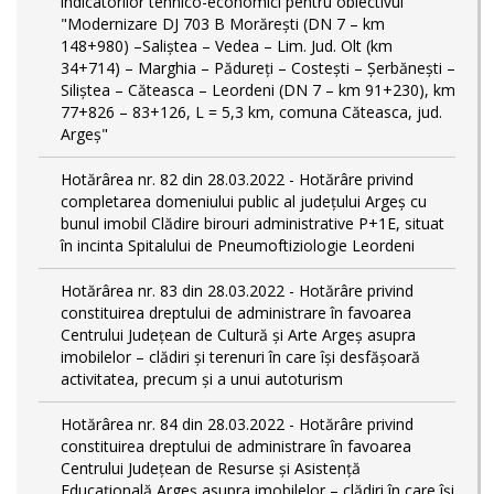
indicatorilor tehnico-economici pentru obiectivul
"Modernizare DJ 703 B Morărești (DN 7 – km
148+980) –Saliștea – Vedea – Lim. Jud. Olt (km
34+714) – Marghia – Pădureți – Costești – Șerbănești –
Siliștea – Căteasca – Leordeni (DN 7 – km 91+230), km
77+826 – 83+126, L = 5,3 km, comuna Căteasca, jud.
Argeș"
Hotărârea nr. 82 din 28.03.2022 - Hotărâre privind
completarea domeniului public al judeţului Argeş cu
bunul imobil Clădire birouri administrative P+1E, situat
în incinta Spitalului de Pneumoftiziologie Leordeni
Hotărârea nr. 83 din 28.03.2022 - Hotărâre privind
constituirea dreptului de administrare în favoarea
Centrului Județean de Cultură și Arte Argeș asupra
imobilelor – clădiri și terenuri în care își desfășoară
activitatea, precum și a unui autoturism
Hotărârea nr. 84 din 28.03.2022 - Hotărâre privind
constituirea dreptului de administrare în favoarea
Centrului Județean de Resurse și Asistență
Educațională Argeș asupra imobilelor – clădiri în care își