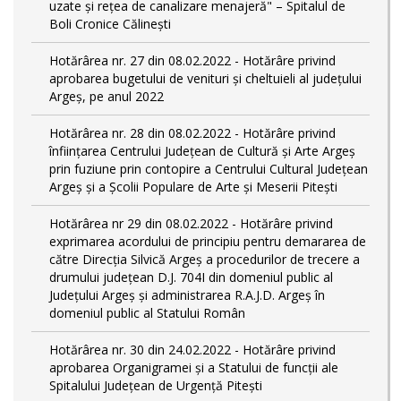
uzate și rețea de canalizare menajeră" – Spitalul de
Boli Cronice Călinești
Hotărârea nr. 27 din 08.02.2022 - Hotărâre privind
aprobarea bugetului de venituri și cheltuieli al județului
Argeș, pe anul 2022
Hotărârea nr. 28 din 08.02.2022 - Hotărâre privind
înființarea Centrului Județean de Cultură şi Arte Argeș
prin fuziune prin contopire a Centrului Cultural Judeţean
Argeş și a Școlii Populare de Arte și Meserii Pitești
Hotărârea nr 29 din 08.02.2022 - Hotărâre privind
exprimarea acordului de principiu pentru demararea de
către Direcţia Silvică Argeş a procedurilor de trecere a
drumului judeţean D.J. 704I din domeniul public al
Judeţului Argeş şi administrarea R.A.J.D. Argeş în
domeniul public al Statului Român
Hotărârea nr. 30 din 24.02.2022 - Hotărâre privind
aprobarea Organigramei și a Statului de funcții ale
Spitalului Județean de Urgență Pitești