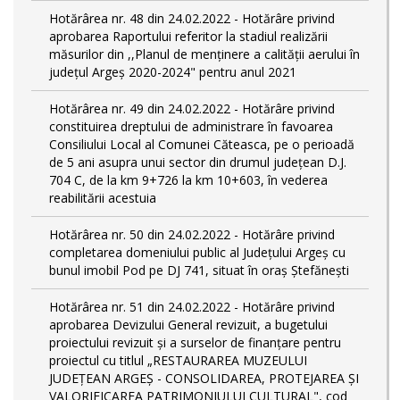
Hotărârea nr. 48 din 24.02.2022 - Hotărâre privind
aprobarea Raportului referitor la stadiul realizării
măsurilor din ,,Planul de menținere a calității aerului în
județul Argeș 2020-2024" pentru anul 2021
Hotărârea nr. 49 din 24.02.2022 - Hotărâre privind
constituirea dreptului de administrare în favoarea
Consiliului Local al Comunei Căteasca, pe o perioadă
de 5 ani asupra unui sector din drumul județean D.J.
704 C, de la km 9+726 la km 10+603, în vederea
reabilitării acestuia
Hotărârea nr. 50 din 24.02.2022 - Hotărâre privind
completarea domeniului public al Judeţului Argeş cu
bunul imobil Pod pe DJ 741, situat în oraș Ștefănești
Hotărârea nr. 51 din 24.02.2022 - Hotărâre privind
aprobarea Devizului General revizuit, a bugetului
proiectului revizuit și a surselor de finanțare pentru
proiectul cu titlul „RESTAURAREA MUZEULUI
JUDEȚEAN ARGEȘ - CONSOLIDAREA, PROTEJAREA ȘI
VALORIFICAREA PATRIMONIULUI CULTURAL", cod