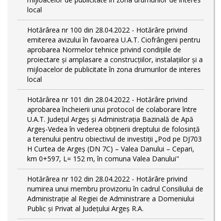
local
Hotărârea nr 100 din 28.04.2022 - Hotărâre privind
emiterea avizului în favoarea U.A.T. Ciofrângeni pentru
aprobarea Normelor tehnice privind condiţiile de
proiectare şi amplasare a construcţiilor, instalaţiilor şi a
mijloacelor de publicitate în zona drumurilor de interes
local
Hotărârea nr 101 din 28.04.2022 - Hotărâre privind
aprobarea încheierii unui protocol de colaborare între
U.A.T. Județul Argeș și Administrația Bazinală de Apă
Argeș-Vedea în vederea obținerii dreptului de folosință
a terenului pentru obiectivul de investiții „Pod pe DJ703
H Curtea de Argeş (DN 7C) – Valea Danului – Cepari,
km 0+597, L= 152 m, în comuna Valea Danului"
Hotărârea nr 102 din 28.04.2022 - Hotărâre privind
numirea unui membru provizoriu în cadrul Consiliului de
Administrație al Regiei de Administrare a Domeniului
Public și Privat al Județului Argeș R.A.