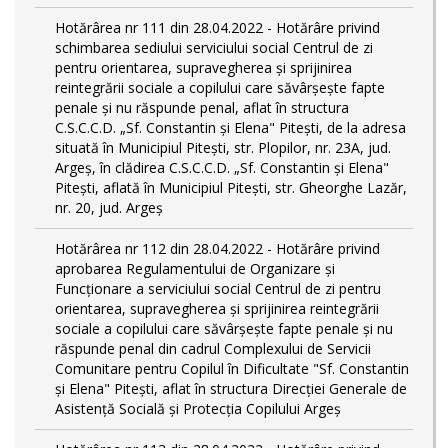
Hotărârea nr 111 din 28.04.2022 - Hotărâre privind
schimbarea sediului serviciului social Centrul de zi
pentru orientarea, supravegherea şi sprijinirea
reintegrării sociale a copilului care săvârşeşte fapte
penale şi nu răspunde penal, aflat în structura
C.S.C.C.D. „Sf. Constantin și Elena" Pitești, de la adresa
situată în Municipiul Pitești, str. Plopilor, nr. 23A, jud.
Argeș, în clădirea C.S.C.C.D. „Sf. Constantin și Elena"
Pitești, aflată în Municipiul Pitești, str. Gheorghe Lazăr,
nr. 20, jud. Argeș
Hotărârea nr 112 din 28.04.2022 - Hotărâre privind
aprobarea Regulamentului de Organizare și
Funcționare a serviciului social Centrul de zi pentru
orientarea, supravegherea şi sprijinirea reintegrării
sociale a copilului care săvârşeşte fapte penale şi nu
răspunde penal din cadrul Complexului de Servicii
Comunitare pentru Copilul în Dificultate "Sf. Constantin
și Elena" Pitești, aflat în structura Direcției Generale de
Asistență Socială și Protecția Copilului Argeș