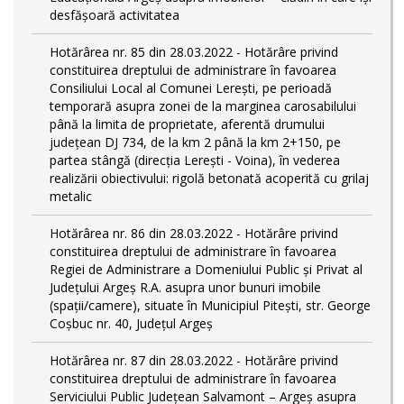
desfășoară activitatea
Hotărârea nr. 85 din 28.03.2022 - Hotărâre privind
constituirea dreptului de administrare în favoarea
Consiliului Local al Comunei Lerești, pe perioadă
temporară asupra zonei de la marginea carosabilului
până la limita de proprietate, aferentă drumului
județean DJ 734, de la km 2 până la km 2+150, pe
partea stângă (direcția Lerești - Voina), în vederea
realizării obiectivului: rigolă betonată acoperită cu grilaj
metalic
Hotărârea nr. 86 din 28.03.2022 - Hotărâre privind
constituirea dreptului de administrare în favoarea
Regiei de Administrare a Domeniului Public și Privat al
Județului Argeș R.A. asupra unor bunuri imobile
(spații/camere), situate în Municipiul Pitești, str. George
Coșbuc nr. 40, Județul Argeș
Hotărârea nr. 87 din 28.03.2022 - Hotărâre privind
constituirea dreptului de administrare în favoarea
Serviciului Public Județean Salvamont – Argeș asupra