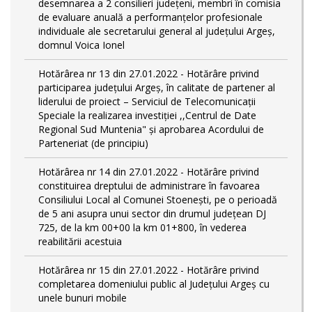
desemnarea a 2 consilieri județeni, membri în comisia
de evaluare anuală a performanțelor profesionale
individuale ale secretarului general al județului Argeș,
domnul Voica Ionel
Hotărârea nr 13 din 27.01.2022 - Hotărâre privind
participarea județului Argeș, în calitate de partener al
liderului de proiect – Serviciul de Telecomunicații
Speciale la realizarea investiției ,,Centrul de Date
Regional Sud Muntenia" și aprobarea Acordului de
Parteneriat (de principiu)
Hotărârea nr 14 din 27.01.2022 - Hotărâre privind
constituirea dreptului de administrare în favoarea
Consiliului Local al Comunei Stoenești, pe o perioadă
de 5 ani asupra unui sector din drumul județean DJ
725, de la km 00+00 la km 01+800, în vederea
reabilitării acestuia
Hotărârea nr 15 din 27.01.2022 - Hotărâre privind
completarea domeniului public al Judeţului Argeş cu
unele bunuri mobile