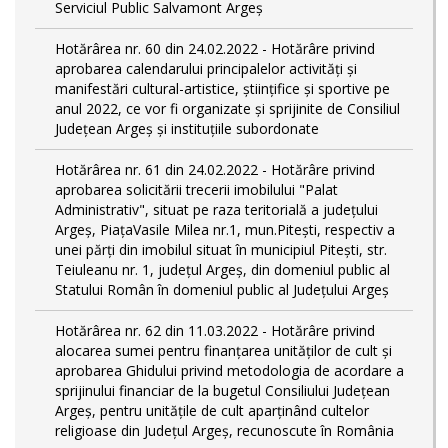
Serviciul Public Salvamont Argeș
Hotărârea nr. 60 din 24.02.2022 - Hotărâre privind
aprobarea calendarului principalelor activități și
manifestări cultural-artistice, științifice și sportive pe
anul 2022, ce vor fi organizate și sprijinite de Consiliul
Județean Argeș și instituțiile subordonate
Hotărârea nr. 61 din 24.02.2022 - Hotărâre privind
aprobarea solicitării trecerii imobilului "Palat
Administrativ", situat pe raza teritorială a județului
Argeș, PiațaVasile Milea nr.1, mun.Pitești, respectiv a
unei părți din imobilul situat în municipiul Piteşti, str.
Teiuleanu nr. 1, judeţul Argeş, din domeniul public al
Statului Român în domeniul public al Județului Argeș
Hotărârea nr. 62 din 11.03.2022 - Hotărâre privind
alocarea sumei pentru finanțarea unităților de cult și
aprobarea Ghidului privind metodologia de acordare a
sprijinului financiar de la bugetul Consiliului Judeţean
Argeş, pentru unităţile de cult aparţinând cultelor
religioase din Judeţul Argeş, recunoscute în România