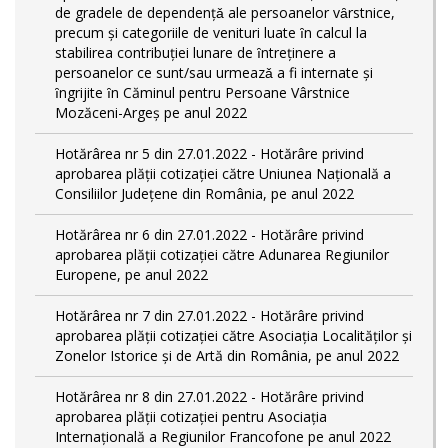
de gradele de dependențǎ ale persoanelor vȃrstnice,
precum și categoriile de venituri luate ȋn calcul la
stabilirea contribuției lunare de ȋntreținere a
persoanelor ce sunt/sau urmeazǎ a fi internate și
ȋngrijite ȋn Căminul pentru Persoane Vârstnice
Mozăceni-Argeș pe anul 2022
Hotărârea nr 5 din 27.01.2022 - Hotărâre privind
aprobarea plății cotizației către Uniunea Națională a
Consiliilor Județene din România, pe anul 2022
Hotărârea nr 6 din 27.01.2022 - Hotărâre privind
aprobarea plății cotizației către Adunarea Regiunilor
Europene, pe anul 2022
Hotărârea nr 7 din 27.01.2022 - Hotărâre privind
aprobarea plății cotizației către Asociația Localităților și
Zonelor Istorice și de Artă din România, pe anul 2022
Hotărârea nr 8 din 27.01.2022 - Hotărâre privind
aprobarea plății cotizației pentru Asociația
Internațională a Regiunilor Francofone pe anul 2022