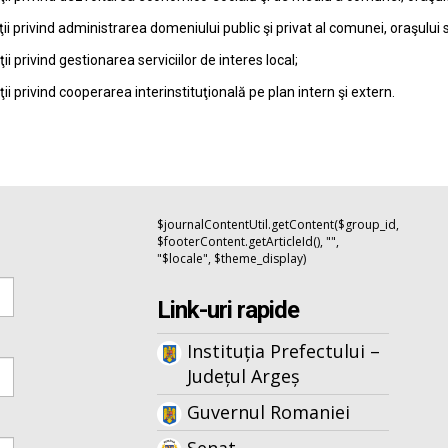
ţii privind administrarea domeniului public şi privat al comunei, oraşului 
ţii privind gestionarea serviciilor de interes local;
ţii privind cooperarea interinstituţională pe plan intern şi extern.
$journalContentUtil.getContent($group_id,
$footerContent.getArticleId(), "",
"$locale", $theme_display)
Link-uri rapide
Instituția Prefectului –
Județul Argeș
Guvernul Romaniei