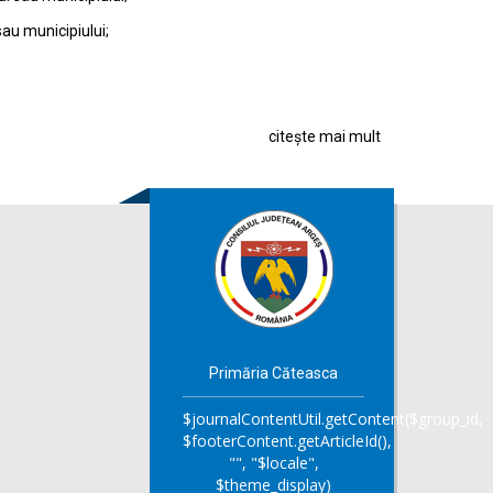
sau municipiului;
citește mai mult
Primăria Căteasca
$journalContentUtil.getContent($group_id,
$footerContent.getArticleId(),
"", "$locale",
$theme_display)