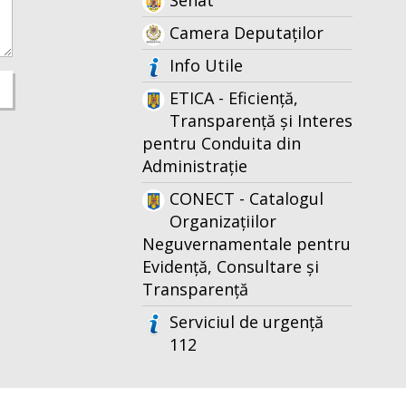
Senat
Camera Deputaților
Info Utile
ETICA - Eficiență,
Transparență și Interes
pentru Conduita din
Administrație
CONECT - Catalogul
Organizațiilor
Neguvernamentale pentru
Evidență, Consultare și
Transparență
Serviciul de urgență
112