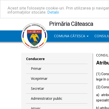
Acest site folosește cookie-uri. Prin utilizarea și navig
informațiilor stocate.
Detalii
Primăria Căteasca
COMUNA CĂTESCA
CONSILI
CONSIL
Conducere
Atrib
Primar
(1) Consi
Viceprimar
lege în 
(2) Consi
Secretar
a) atrib
Administrator public
specialit
Istoric
b) atrib