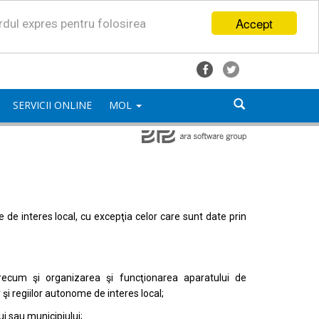
Accept
ordul expres pentru folosirea
SERVICII ONLINE
MOL
mele de interes local, cu excepţia celor care sunt date prin
, precum şi organizarea şi funcţionarea aparatului de
or şi regiilor autonome de interes local;
i sau municipiului;