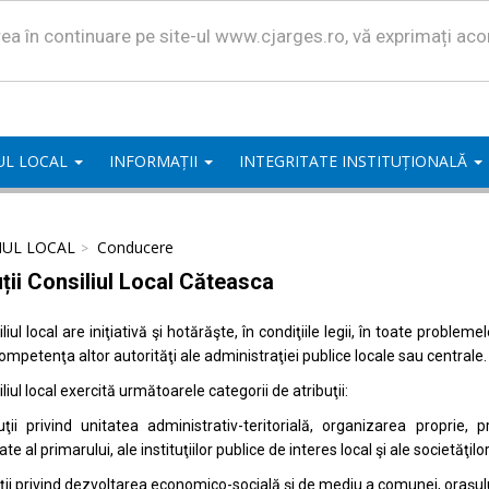
area în continuare pe site-ul www.cjarges.ro, vă exprimați ac
UL LOCAL
INFORMAȚII
INTEGRITATE INSTITUȚIONALĂ
IUL LOCAL
Conducere
uții Consiliul Local Căteasca
liul local are iniţiativă şi hotărăşte, în condiţiile legii, în toate proble
competenţa altor autorităţi ale administraţiei publice locale sau centrale.
liul local exercită următoarele categorii de atribuţii:
uţii privind unitatea administrativ-teritorială, organizarea proprie
ate al primarului, ale instituţiilor publice de interes local şi ale societăţil
uţii privind dezvoltarea economico-socială şi de mediu a comunei, oraşulu