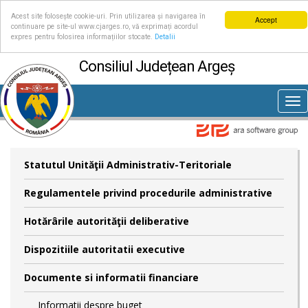
Acest site folosește cookie-uri. Prin utilizarea și navigarea în
Accept
continuare pe site-ul www.cjarges.ro, vă exprimați acordul
expres pentru folosirea informațiilor stocate.
Detalii
Consiliul Județean Argeș
Tog
nav
Statutul Unităţii Administrativ-Teritoriale
Regulamentele privind procedurile administrative
Hotărârile autorităţii deliberative
Dispozitiile autoritatii executive
Documente si informatii financiare
Informatii despre buget