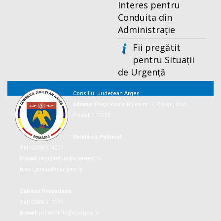
Interes pentru
Conduita din
Administrație
Fii pregătit
pentru Situații
de Urgență
Consiliul Județean Argeș
Adresa:
Piaţa Vasile Milea nr. 1, Piteşti, Cod
Postal: 110053
Relații cu Publicul
Tel:
0248/214009
E-mail:
registratura@cjarges.ro
birou_presa@cjarges.ro
Cabinet Președinte
Tel:
0248/210056
E-mail:
presedinte@cjarges.ro