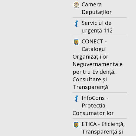
Camera
Deputaților
Serviciul de
urgență 112
CONECT -
Catalogul
Organizațiilor
Neguvernamentale
pentru Evidență,
Consultare și
Transparență
InfoCons -
Protecția
Consumatorilor
ETICA - Eficiență,
Transparență și