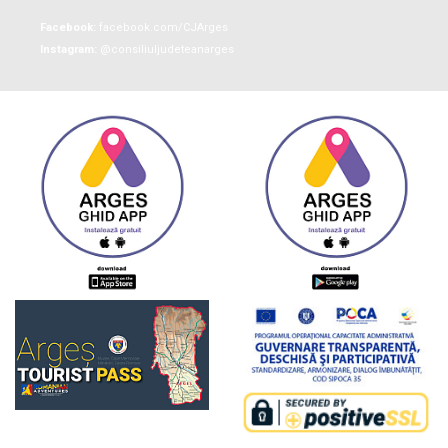
Facebook:
facebook.com/CJArges
Instagram:
@consiliuljudeteanarges