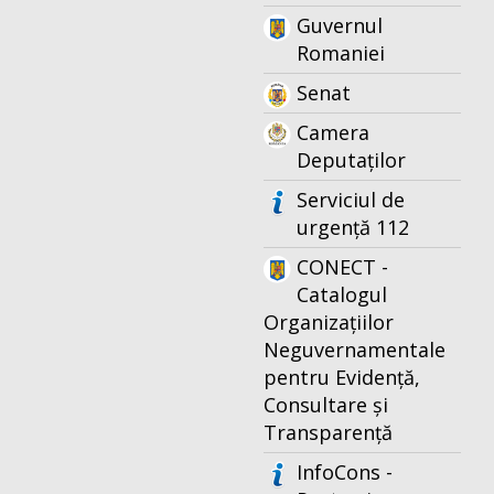
Guvernul
Romaniei
Senat
Camera
Deputaților
Serviciul de
urgență 112
CONECT -
Catalogul
Organizațiilor
Neguvernamentale
pentru Evidență,
Consultare și
Transparență
InfoCons -