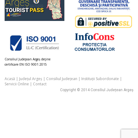
Consiliul Judeţean Argeș deţine
certificare EN ISO 9001:2015
Acasă
|
Județul Argeș
|
Consiliul Județean
|
Instituții Subordonate
|
Servicii Online
|
Contact
Copyright © 2014 Consiliul Județean Argeș