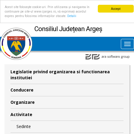
Acest site folosește cookie-uri. Prin utilizarea și navigarea în
Accept
continuare pe site-ul www.cjarges.ro, vă exprimați acordul
expres pentru folosirea informațiilor stocate.
Detalii
Consiliul Județean Argeș
Tog
nav
Legislatie privind organizarea si functionarea
institutiei
Conducere
Organizare
Activitate
Sedinte