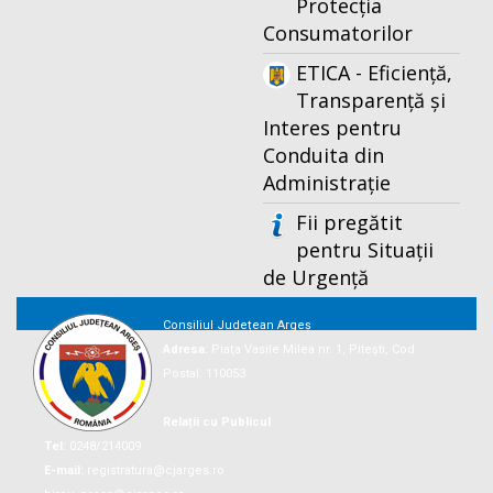
Protecția
Consumatorilor
ETICA - Eficiență,
Transparență și
Interes pentru
Conduita din
Administrație
Fii pregătit
pentru Situații
de Urgență
Consiliul Județean Argeș
Adresa:
Piaţa Vasile Milea nr. 1, Piteşti, Cod
Postal: 110053
Relații cu Publicul
Tel:
0248/214009
E-mail:
registratura@cjarges.ro