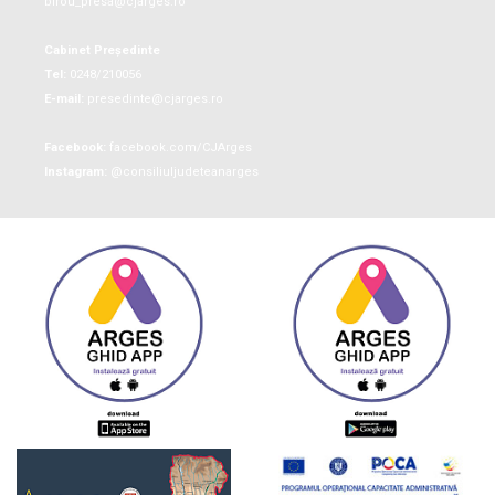
birou_presa@cjarges.ro
Cabinet Președinte
Tel:
0248/210056
E-mail:
presedinte@cjarges.ro
Facebook:
facebook.com/CJArges
Instagram:
@consiliuljudeteanarges