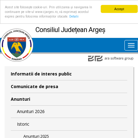
Acest site folosește cookie-uri. Prin utilizarea și navigarea în
Accept
continuare pe site-ul www.cjarges.ro, vă exprimați acordul
expres pentru folosirea informațiilor stocate.
Detalii
Consiliul Județean Argeș
Tog
nav
Informatii de interes public
Comunicate de presa
Anunturi
Anunturi 2026
Istoric
Anunturi 2025