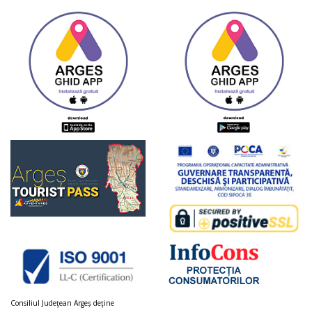
Consiliul Judeţean Argeș deţine