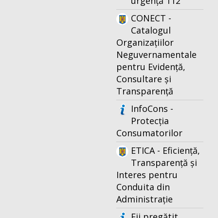
urgență 112
CONECT -
Catalogul
Organizațiilor
Neguvernamentale
pentru Evidență,
Consultare și
Transparență
InfoCons -
Protecția
Consumatorilor
ETICA - Eficiență,
Transparență și
Interes pentru
Conduita din
Administrație
Fii pregătit