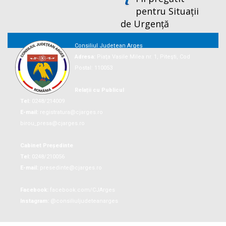
pentru Situații
de Urgență
Consiliul Județean Argeș
Adresa:
Piaţa Vasile Milea nr. 1, Piteşti, Cod
Postal: 110053
Relații cu Publicul
Tel:
0248/214009
E-mail:
registratura@cjarges.ro
birou_presa@cjarges.ro
Cabinet Președinte
Tel:
0248/210056
E-mail:
presedinte@cjarges.ro
Facebook:
facebook.com/CJArges
Instagram:
@consiliuljudeteanarges