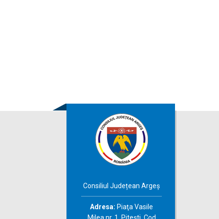
Consiliul Județean Argeș
Adresa:
Piaţa Vasile
Milea nr. 1, Piteşti, Cod