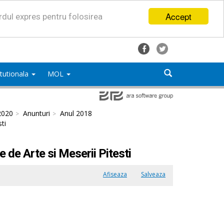
Accept
ordul expres pentru folosirea
titutionala
MOL
2020
Anunturi
Anul 2018
ti
 de Arte si Meserii Pitesti
Afiseaza
Salveaza