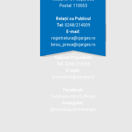
Postal: 110053
Relații cu Publicul
Tel:
0248/214009
E-mail:
registratura@cjarges.ro
birou_presa@cjarges.ro
Cabinet Președinte
Tel:
0248/210056
E-mail:
presedinte@cjarges.ro
Facebook:
facebook.com/CJArges
Instagram:
@consiliuljudeteanarges