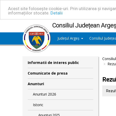
Acest site folosește cookie-uri. Prin utilizarea și navig
informațiilor stocate.
Detalii
Consiliul Județean Arge
Județul Argeș
Consiliul Județ
Consiliu
Informatii de interes public
Rezul
Comunicate de presa
Rezul
Anunturi
Rezult
Anunturi 2026
Istoric
Anunturi 2025