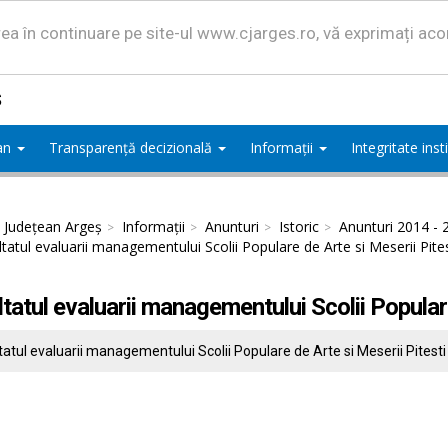
area în continuare pe site-ul www.cjarges.ro, vă exprimați ac
ș
ean
Transparență decizională
Informații
Integritate ins
l Județean Argeș
Informații
Anunturi
Istoric
Anunturi 2014 - 
tatul evaluarii managementului Scolii Populare de Arte si Meserii Pites
tatul evaluarii managementului Scolii Populare
atul evaluarii managementului Scolii Populare de Arte si Meserii Pitesti