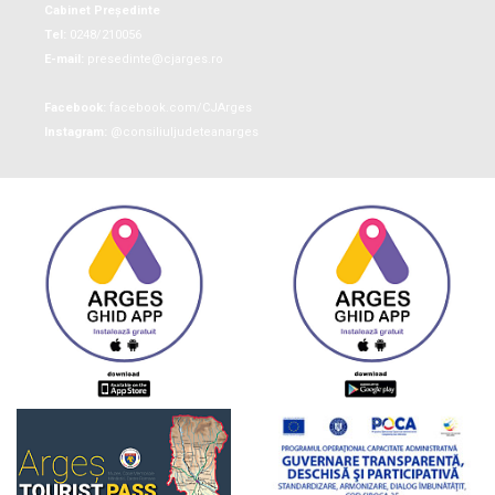
Cabinet Președinte
Tel:
0248/210056
E-mail:
presedinte@cjarges.ro
Facebook:
facebook.com/CJArges
Instagram:
@consiliuljudeteanarges