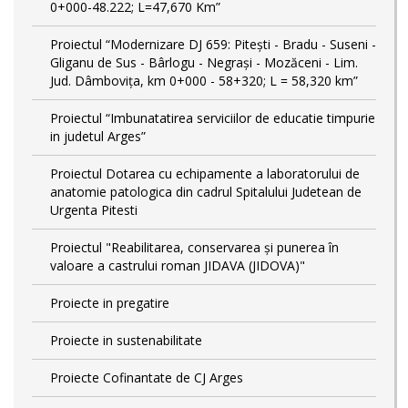
0+000-48.222; L=47,670 Km”
Proiectul “Modernizare DJ 659: Pitești - Bradu - Suseni -
Gliganu de Sus - Bârlogu - Negrași - Mozăceni - Lim.
Jud. Dâmbovița, km 0+000 - 58+320; L = 58,320 km”
Proiectul “Imbunatatirea serviciilor de educatie timpurie
in judetul Arges”
Proiectul Dotarea cu echipamente a laboratorului de
anatomie patologica din cadrul Spitalului Judetean de
Urgenta Pitesti
Proiectul "Reabilitarea, conservarea și punerea în
valoare a castrului roman JIDAVA (JIDOVA)"
Proiecte in pregatire
Proiecte in sustenabilitate
Proiecte Cofinantate de CJ Arges