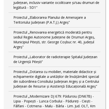
județean, inclusiv variante ocolitoare și/sau drumuri de
legătură - 5D1"
Proiectul „Elaborarea Planului de Amenajare a
Teritoriului Județean (P.A.T.J.) Argeș”
Proiectul „Renovarea energetică moderată pentru
sediul Regiei Autonome Județene de Drumuri Argeș,
Municipiul Pitești, str. George Coșbuc nr. 40, județul
Argeș”
Proiectul „Laborator de radioterapie Spitalul Județean
de Urgență Pitești”
Proiectul „Dotarea cu mobilier, materiale didactice și
echipamente digitale a unităților de învățământ special
din subordinea Consiliului Județean Argeș și a Centrului
Județean de Resurse și Asistență Educațională Argeș”
Proiectul „Modernizare DJ 679: Păduroiu (DN67B) -
Lipia - Popești - Lunca Corbului - Pădureți - Ciești -
Fâlfani - Cotmena - Malu - Bârla - Lim. Jud. OLT, Km