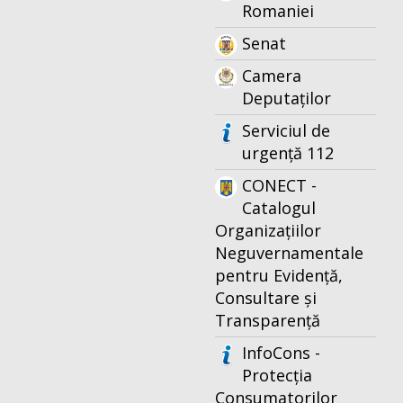
Romaniei
Senat
Camera
Deputaților
Serviciul de
urgență 112
CONECT -
Catalogul
Organizațiilor
Neguvernamentale
pentru Evidență,
Consultare și
Transparență
InfoCons -
Protecția
Consumatorilor