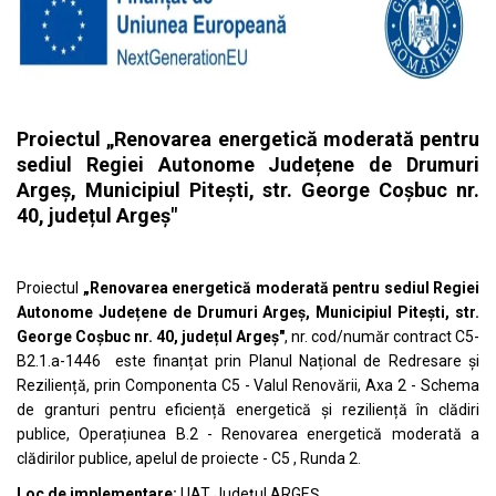
Proiectul „Renovarea energetică moderată pentru
sediul Regiei Autonome Județene de Drumuri
Argeș, Municipiul Pitești, str. George Coșbuc nr.
40, județul Argeș"
Proiectul
„Renovarea energetică moderată pentru sediul Regiei
Autonome Județene de Drumuri Argeș, Municipiul Pitești, str.
George Coșbuc nr. 40, județul Argeș"
, nr. cod/număr contract C5-
B2.1.a-1446 este finanțat prin Planul Național de Redresare și
Reziliență, prin Componenta C5 - Valul Renovării, Axa 2 - Schema
de granturi pentru eficiență energetică și reziliență în clădiri
publice, Operațiunea B.2 - Renovarea energetică moderată a
clădirilor publice, apelul de proiecte - C5 , Runda 2.
Loc de implementare:
UAT Județul ARGEȘ.