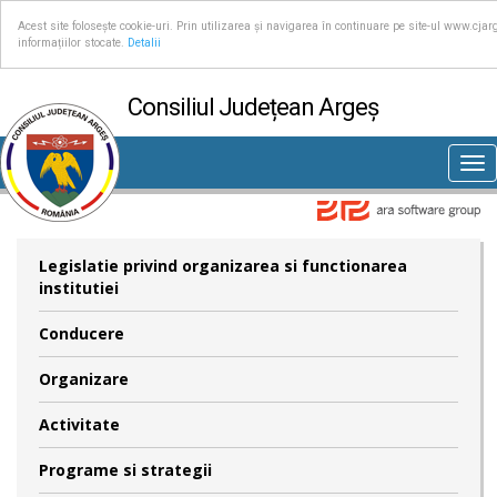
Acest site folosește cookie-uri. Prin utilizarea și navigarea în continuare pe site-ul www.cjar
informațiilor stocate.
Detalii
Consiliul Județean Argeș
Tog
nav
Legislatie privind organizarea si functionarea
institutiei
Conducere
Organizare
Activitate
Programe si strategii