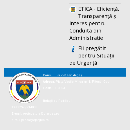
ETICA - Eficiență,
Transparență și
Interes pentru
Conduita din
Administrație
Fii pregătit
pentru Situații
de Urgență
Consiliul Județean Argeș
Adresa:
Piaţa Vasile Milea nr. 1, Piteşti, Cod
Postal: 110053
Relații cu Publicul
Tel:
0248/214009
E-mail:
registratura@cjarges.ro
birou_presa@cjarges.ro