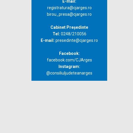
E-mail:
registratura@cjarges.ro
birou_presa@cjarges.ro
Cabinet Președinte
Tel:
0248/210056
E-mail:
presedinte@cjarges.ro
Facebook:
facebook.com/CJArges
Instagram:
@consiliuljudeteanarges