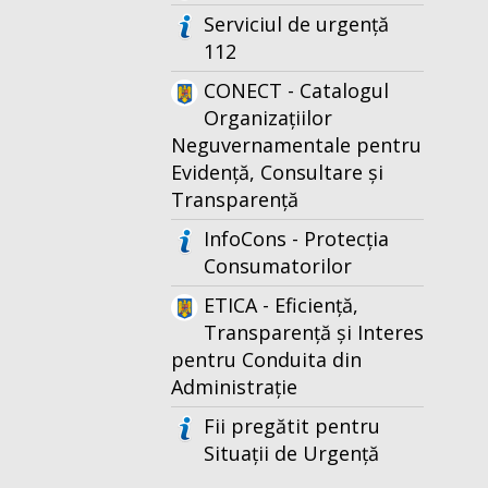
Serviciul de urgență
112
CONECT - Catalogul
Organizațiilor
Neguvernamentale pentru
Evidență, Consultare și
Transparență
InfoCons - Protecția
Consumatorilor
ETICA - Eficiență,
Transparență și Interes
pentru Conduita din
Administrație
Fii pregătit pentru
Situații de Urgență