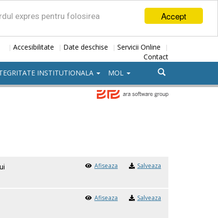
Accept
ordul expres pentru folosirea
Accesibilitate
Date deschise
Servicii Online
|
|
|
|
Contact
TEGRITATE INSTITUTIONALA
MOL
Afiseaza
Salveaza
ui
Afiseaza
Salveaza