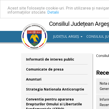
Acest site folosește cookie-uri. Prin utilizarea și navig
informațiilor stocate.
Detalii
Consiliul Județean Arge
JUDEȚUL ARGEȘ
CONSILIUL J
Consiliu
Informatii de interes public
Comunicate de presa
Rece
Anunturi
Nota d
Strategia Nationala Anticoruptie
Gener
Conventia pentru apararea
Inform
Drepturilor Omului si Libertatile
Recen
Fundamentale (CEDO)