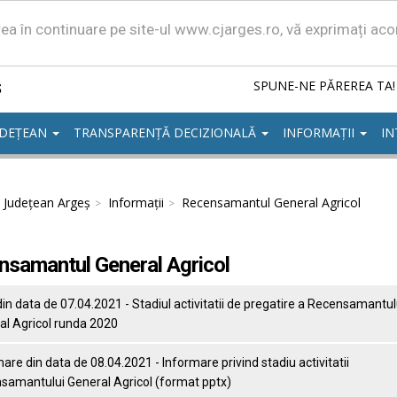
area în continuare pe site-ul www.cjarges.ro, vă exprimați ac
ș
SPUNE-NE PĂREREA TA!
UDEȚEAN
TRANSPARENȚĂ DECIZIONALĂ
INFORMAȚII
IN
l Județean Argeș
Informații
Recensamantul General Agricol
nsamantul General Agricol
in data de 07.04.2021 - Stadiul activitatii de pregatire a Recensamantul
al Agricol runda 2020
are din data de 08.04.2021 - Informare privind stadiu activitatii
samantului General Agricol (format pptx)