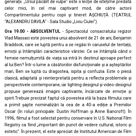
generații. ,,Ursul păcălit de vulpe" este o lecție de istețime predată
celor mici, în cel mai captivant mod, de către actorii
Compartimentului pentru copii și tineret AȘCHIUȚĂ. (TEATRUL
"ALEXANDRU DAVILA" - Sala Studio „Liviu Ciulei").
Ora 19.00 - ABSOLVENTUL
- Spectacolul consacratului regizor
Vlad Massaci este povestea unui absolvent de 21 de ani, Benjamin
Braddock, care se luptă pentru a se regăsi în caruselul de tentații,
emoții și întâmplări caracteristice vârstei. Ce se întâmplă când o
femeie nemulțumită de viața sa intră în destinul aproape perfect
al lui Ben? Într-o lume a căsătoriilor disfuncționale și a așteptărilor
mari, Ben se luptă cu dragostea, ispita și confuzia. Este o piesă
clasică, adaptată și reinterpretată pentru a reflecta problemele și
perspectivele contemporane, iar lighting designul și video-designul
propuse generează imagini captivante, încărcate de emoție și
spirit.Trebuie precizat faptul că povestea stă la baza filmului care
a primit șapte nominalizări la cea de a 40-a ediție a Premiilor
Oscar (în roluri principale: Dustin Hoffman și Anne Bancroft). În
1996, filmul a fost selectat pentru conservare în U.S. National Film
Registry ca fiind „important din punct de vedere cultural, istoric și
estetic". În prezent, el este apreciat de Institutul American de Film