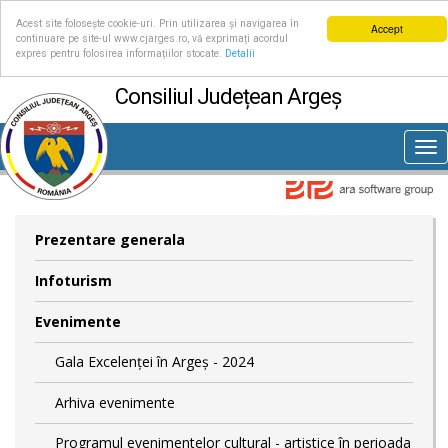
Acest site folosește cookie-uri. Prin utilizarea și navigarea în
Accept
continuare pe site-ul www.cjarges.ro, vă exprimați acordul
expres pentru folosirea informațiilor stocate.
Detalii
Consiliul Județean Argeș
Tog
nav
Prezentare generala
Infoturism
Evenimente
Gala Excelenței în Argeș - 2024
Arhiva evenimente
Programul evenimentelor cultural - artistice în perioada