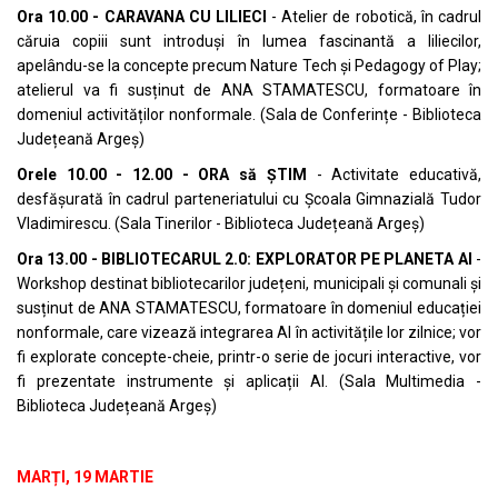
Ora 10.00 - CARAVANA CU LILIECI
- Atelier de robotică, în cadrul
căruia copiii sunt introduși în lumea fascinantă a liliecilor,
apelându-se la concepte precum Nature Tech și Pedagogy of Play;
atelierul va fi susținut de ANA STAMATESCU, formatoare în
domeniul activităților nonformale. (Sala de Conferințe - Biblioteca
Județeană Argeș)
Orele 10.00 - 12.00 - ORA să ȘTIM
- Activitate educativă,
desfășurată în cadrul parteneriatului cu Școala Gimnazială Tudor
Vladimirescu. (Sala Tinerilor - Biblioteca Județeană Argeș)
Ora 13.00 - BIBLIOTECARUL 2.0: EXPLORATOR PE PLANETA AI
-
Workshop destinat bibliotecarilor județeni, municipali și comunali și
susținut de ANA STAMATESCU, formatoare în domeniul educației
nonformale, care vizează integrarea AI în activitățile lor zilnice; vor
fi explorate concepte-cheie, printr-o serie de jocuri interactive, vor
fi prezentate instrumente și aplicații AI. (Sala Multimedia -
Biblioteca Județeană Argeș)
MARȚI, 19 MARTIE