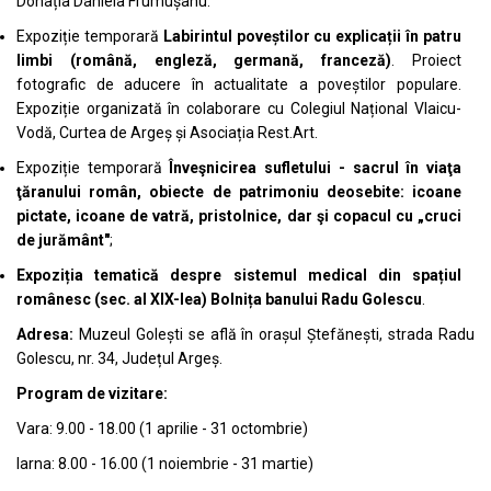
Donația Daniela Frumușanu.
Expoziție temporară
Labirintul poveștilor cu explicații în patru
limbi (română, engleză, germană, franceză)
. Proiect
fotografic de aducere în actualitate a poveștilor populare.
Expoziție organizată în colaborare cu Colegiul Național Vlaicu-
Vodă, Curtea de Argeș și Asociația Rest.Art.
Expoziție temporară
Înveşnicirea sufletului - sacrul în viaţa
ţăranului român, obiecte de patrimoniu deosebite: icoane
pictate, icoane de vatră, pristolnice, dar şi copacul cu „cruci
de jurământ"
;
Expoziția tematică despre sistemul medical din spațiul
românesc (sec. al XIX-lea) Bolnița banului Radu Golescu
.
Adresa:
Muzeul Golești se află în orașul Ștefănești, strada Radu
Golescu, nr. 34, Județul Argeș.
Program de vizitare:
Vara: 9.00 - 18.00 (1 aprilie - 31 octombrie)
Iarna: 8.00 - 16.00 (1 noiembrie - 31 martie)