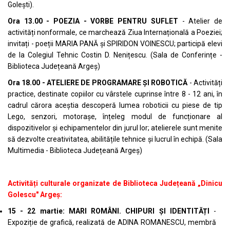
Golești).
Ora 13.00 - POEZIA - VORBE PENTRU SUFLET
- Atelier de
activități nonformale, ce marchează Ziua Internațională a Poeziei;
invitați - poeții MARIA PANĂ și SPIRIDON VOINESCU; participă elevi
de la Colegiul Tehnic Costin D. Nenițescu. (Sala de Conferințe -
Biblioteca Județeană Argeș)
Ora 18.00 - ATELIERE DE PROGRAMARE ȘI ROBOTICĂ
- Activități
practice, destinate copiilor cu vârstele cuprinse între 8 - 12 ani, în
cadrul cărora aceștia descoperă lumea roboticii cu piese de tip
Lego, senzori, motorașe, înțeleg modul de funcționare al
dispozitivelor și echipamentelor din jurul lor; atelierele sunt menite
să dezvolte creativitatea, abilitățile tehnice și lucrul în echipă. (Sala
Multimedia - Biblioteca Județeană Argeș)
Activități culturale organizate de Biblioteca Județeană „Dinicu
Golescu" Argeș:
15 - 22 martie: MARI ROMÂNI. CHIPURI ȘI IDENTITĂȚI
-
Expoziție de grafică, realizată de ADINA ROMANESCU, membră