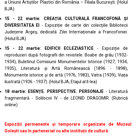
a Uniunii Artiștilor Plastici din România – Filiala București. (Holul
BJA)
15 - 22 martie: CREAȚIA CULTURALĂ FRANCOFONĂ ȘI
DIVERSITATEA EI
- Expoziție de carte din colecțiile Bibliotecii
Județene Argeș, dedicată Zilei Internaționale a Francofoniei.
(Holul BJA)
15 - 22 martie: EDIFICII ECLEZIASTICE
- Expoziție de
reproduceri după fotografii din revistele: Boabe de grâu (1932-
1934), Buletinul Comisiunii Monumentelor Istorice (1927, 1934,
1935), Literatură și Artă Românească (1896 - 1898),
Monumente istorice și de artă (1976, 1983), Vatra (1939), Viața
ilustrată (1936 - 1937). (Holul BJA, Etajul al II-lea)
18 martie: ESENȚE. PERSPECTIVE. PERSONAJE
- Literatură
fragmentară - Solilocvii IV - de LEONID DRAGOMIR. (Rubrică
online)
Expoziții permanente și temporare organizate de Muzeul
Golești sau în parteneriat cu alte instituții de cultură: