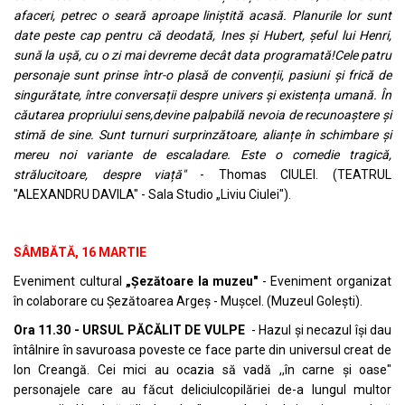
afaceri, petrec o seară aproape liniștită acasă. Planurile lor sunt
date peste cap pentru că deodată, Ines și Hubert, șeful lui Henri,
sună la ușă, cu o zi mai devreme decât data programată!Cele patru
personaje sunt prinse într-o plasă de convenții, pasiuni și frică de
singurătate, între conversații despre univers și existența umană. În
căutarea propriului sens,devine palpabilă nevoia de recunoaștere și
stimă de sine. Sunt turnuri surprinzătoare, alianțe în schimbare și
mereu noi variante de escaladare. Este o comedie tragică,
strălucitoare, despre viață"
- Thomas CIULEI. (TEATRUL
"ALEXANDRU DAVILA" - Sala Studio „Liviu Ciulei").
SÂMBĂTĂ, 16 MARTIE
Eveniment cultural
„Șezătoare la muzeu"
- Eveniment organizat
în colaborare cu Șezătoarea Argeș - Mușcel. (Muzeul Golești).
Ora 11.30 - URSUL PĂCĂLIT DE VULPE
- Hazul și necazul își dau
întâlnire în savuroasa poveste ce face parte din universul creat de
Ion Creangă. Cei mici au ocazia să vadă ,,în carne și oase"
personajele care au făcut deliciulcopilăriei de-a lungul multor