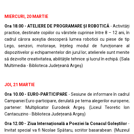
MIERCURI, 20 MARTIE
Ora 18.00 - ATELIERE DE PROGRAMARE ȘI ROBOTICĂ
- Activități
practice, destinate copiilor cu vârstele cuprinse între 8 – 12 ani, în
cadrul cărora aceștia descoperă lumea roboticii cu piese de tip
Lego, senzori, motorașe, înțeleg modul de funcționare al
dispozitivelor și echipamentelor din jurul lor; atelierele sunt menite
să dezvolte creativitatea, abilitățile tehnice și lucrul în echipă. (Sala
Multimedia - Biblioteca Județeană Argeș)
JOI, 21 MARTIE
Ora 10.00 - EURO-PARTICIPARE
- Sesiune de informare în cadrul
Campaniei Euro-participare, derulată pe tema alegerilor europene;
partener: Multiplicator Eurodesk Argeș. (Liceul Teoretic Ion
Cantacuzino - Biblioteca Județeană Argeș)
Ora 12.00 - Ziua Internațională a Poeziei la Conacul Goleștilor
-
Invitat special va fi Nicolae Spătaru, scriitor basarabean. (Muzeul