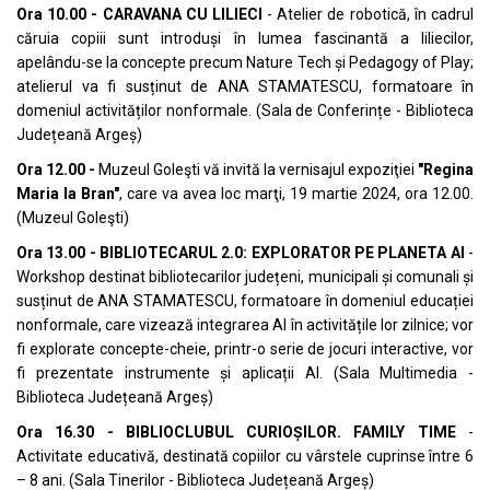
Ora 10.00 - CARAVANA CU LILIECI
- Atelier de robotică, în cadrul
căruia copiii sunt introduși în lumea fascinantă a liliecilor,
apelându-se la concepte precum Nature Tech și Pedagogy of Play;
atelierul va fi susținut de ANA STAMATESCU, formatoare în
domeniul activităților nonformale. (Sala de Conferințe - Biblioteca
Județeană Argeș)
Ora 12.00 -
Muzeul Goleşti vă invită la vernisajul expoziţiei
"Regina
Maria la Bran"
, care va avea loc marţi, 19 martie 2024, ora 12.00.
(Muzeul Goleşti)
Ora 13.00 - BIBLIOTECARUL 2.0: EXPLORATOR PE PLANETA AI
-
Workshop destinat bibliotecarilor județeni, municipali și comunali și
susținut de ANA STAMATESCU, formatoare în domeniul educației
nonformale, care vizează integrarea AI în activitățile lor zilnice; vor
fi explorate concepte-cheie, printr-o serie de jocuri interactive, vor
fi prezentate instrumente și aplicații AI. (Sala Multimedia -
Biblioteca Județeană Argeș)
Ora 16.30 - BIBLIOCLUBUL CURIOȘILOR. FAMILY TIME
-
Activitate educativă, destinată copiilor cu vârstele cuprinse între 6
– 8 ani. (Sala Tinerilor - Biblioteca Județeană Argeș)