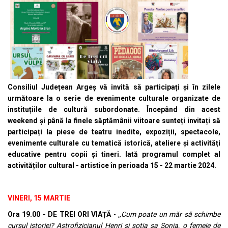
Consiliul Județean Argeș vă invită să participați și în zilele
următoare la o serie de evenimente culturale organizate de
instituțiile de cultură subordonate. Începând din acest
weekend și până la finele săptămânii viitoare sunteți invitați să
participați la piese de teatru inedite, expoziții, spectacole,
evenimente culturale cu tematică istorică, ateliere și activități
educative pentru copii și tineri. Iată programul complet al
activităților cultural - artistice în perioada 15 - 22 martie 2024.
VINERI, 15 MARTIE
Ora 19.00 - DE TREI ORI VIAȚĂ
-
,,Cum poate un măr să schimbe
cursul istoriei? Astrofizicianul Henri și soția sa Sonia, o femeie de