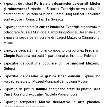
Expoziție de pictură
Portrete ale doamnelor de demult. Mister
și rafinament
(6 martie - 15 iunie). Expoziția se va realiza în
parteneriat cu Muzeul Municipal Câmpulung Muscel. Tablourile
sunt expuse în Conacul familiei Golescu.
Expoziția temporară
În curtea bunicilor
. Expoziție organizată în
colaborare Muzeul Municipal Câmpulung Muscel. Desenele sunt
expuse la secția de etnografie din cadrul Muzeului Câmpulung-
Muscel.
Expoziție dedicată memoriei compozitorului polonez
Frederich
Chopin
. Expoziția realizată în parteneriat cu Institutul Polonez.
Expoziție de costume populare din patrimoniul Muzeului
Golești
Expoziție de desene și grafică Doar oameni
. Expune Ion
Fuscel, restaurator Muzeul Municipal Câmpulung Muscel
Expoziția de pictură
Intuiție
aparținând artistului plastic
Dana
Ciucă
. Curatorul expoziției: Nicoleta Popa Grigore
Expoziția temporară
Motive decorative în arta plastică
.