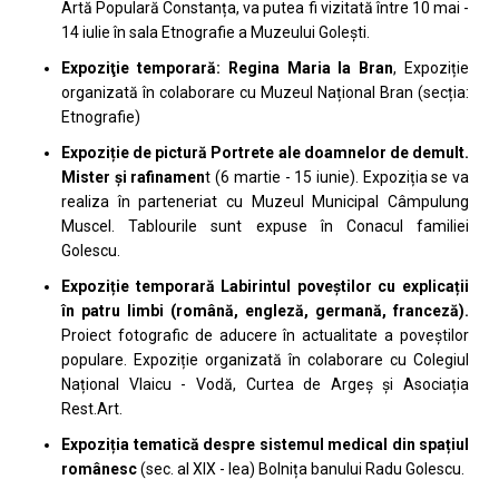
Artă Populară Constanța, va putea fi vizitată între 10 mai -
14 iulie în sala Etnografie a Muzeului Golești.
Expoziţie temporară: Regina Maria la Bran
, Expoziție
organizată în colaborare cu Muzeul Național Bran (secția:
Etnografie)
Expoziție de pictură Portrete ale doamnelor de demult.
Mister și rafinamen
t (6 martie - 15 iunie). Expoziția se va
realiza în parteneriat cu Muzeul Municipal Câmpulung
Muscel. Tablourile sunt expuse în Conacul familiei
Golescu.
Expoziție temporară Labirintul poveștilor cu explicații
în patru limbi (română, engleză, germană, franceză).
Proiect fotografic de aducere în actualitate a poveștilor
populare. Expoziție organizată în colaborare cu Colegiul
Național Vlaicu - Vodă, Curtea de Argeș și Asociația
Rest.Art.
Expoziția tematică despre sistemul medical din spațiul
românesc
(sec. al XIX - lea) Bolnița banului Radu Golescu.