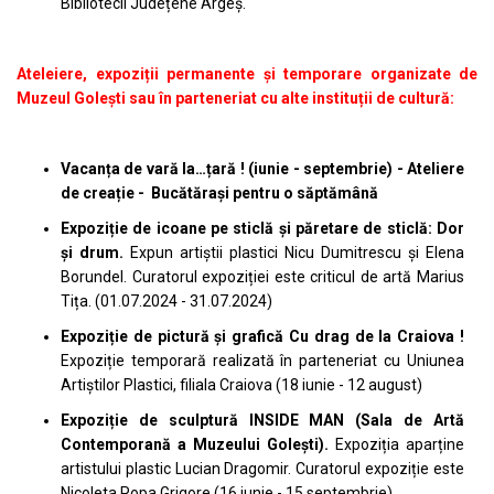
Bibliotecii Județene Argeș.
Ateleiere, expoziții permanente și temporare organizate de
Muzeul Golești sau în parteneriat cu alte instituții de cultură:
Vacanța de vară la…țară ! (iunie - septembrie) - Ateliere
de creație - Bucătărași pentru o săptămână
Expoziție de icoane pe sticlă și păretare de sticlă: Dor
și drum.
Expun artiștii plastici Nicu Dumitrescu și Elena
Borundel. Curatorul expoziției este criticul de artă Marius
Tița. (01.07.2024 - 31.07.2024)
Expoziție de pictură și grafică Cu drag de la Craiova !
Expoziție temporară realizată în parteneriat cu Uniunea
Artiștilor Plastici, filiala Craiova (18 iunie - 12 august)
Expoziție de sculptură INSIDE MAN (Sala de Artă
Contemporană a Muzeului Golești).
Expoziția aparține
artistului plastic Lucian Dragomir. Curatorul expoziție este
Nicoleta Popa Grigore (16 iunie - 15 septembrie).