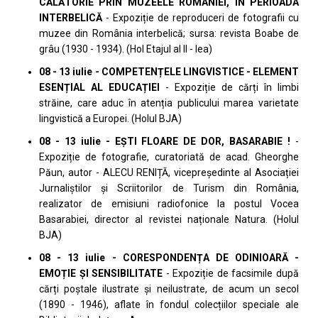
CĂLĂTORIE PRIN MUZEELE ROMÂNIEI, ÎN PERIOADA
INTERBELICĂ
- Expoziție de reproduceri de fotografii cu
muzee din România interbelică; sursa: revista Boabe de
grâu (1930 - 1934). (Hol Etajul al II - lea)
08 - 13 iulie - COMPETENȚELE LINGVISTICE - ELEMENT
ESENȚIAL AL EDUCAȚIEI
- Expoziție de cărți în limbi
străine, care aduc în atenția publicului marea varietate
lingvistică a Europei. (Holul BJA)
08 - 13 iulie - EȘTI FLOARE DE DOR, BASARABIE !
-
Expoziție de fotografie, curatoriată de acad. Gheorghe
Păun, autor - ALECU RENIȚĂ, vicepreședinte al Asociației
Jurnaliștilor și Scriitorilor de Turism din România,
realizator de emisiuni radiofonice la postul Vocea
Basarabiei, director al revistei naționale Natura. (Holul
BJA)
08 - 13 iulie - CORESPONDENȚA DE ODINIOARĂ -
EMOȚIE ȘI SENSIBILITATE
- Expoziție de facsimile după
cărți poștale ilustrate și neilustrate, de acum un secol
(1890 - 1946), aflate în fondul colecțiilor speciale ale