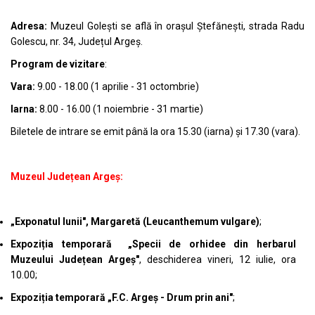
Adresa:
Muzeul Golești se află în orașul Ștefănești, strada Radu
Golescu, nr. 34, Județul Argeș.
Program de vizitare
:
Vara:
9.00 - 18.00 (1 aprilie - 31 octombrie)
Iarna:
8.00 - 16.00 (1 noiembrie - 31 martie)
Biletele de intrare se emit până la ora 15.30 (iarna) și 17.30 (vara).
Muzeul Județean Argeș:
„Exponatul lunii", Margaretă (Leucanthemum vulgare)
;
Expoziția temporară „Specii de orhidee din herbarul
Muzeului Județean Argeș"
, deschiderea vineri, 12 iulie, ora
10.00;
Expoziția temporară „F.C. Argeș - Drum prin ani"
;