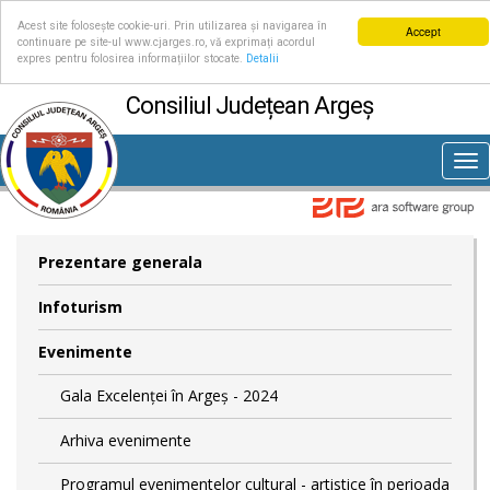
Acest site folosește cookie-uri. Prin utilizarea și navigarea în
Accept
continuare pe site-ul www.cjarges.ro, vă exprimați acordul
expres pentru folosirea informațiilor stocate.
Detalii
Consiliul Județean Argeș
Tog
nav
Prezentare generala
Infoturism
Evenimente
Gala Excelenței în Argeș - 2024
Arhiva evenimente
Programul evenimentelor cultural - artistice în perioada