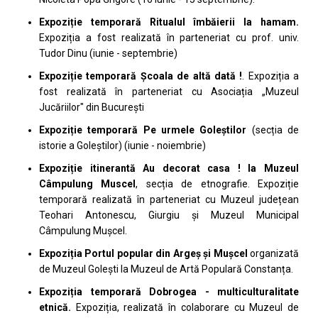
Expoziție temporară Ritualul îmbăierii la hamam.
Expoziția a fost realizată în parteneriat cu prof. univ.
Tudor Dinu (iunie - septembrie)
Expoziție temporară Școala de altă dată !
. Expoziția a
fost realizată în parteneriat cu Asociația „Muzeul
Jucăriilor" din București
Expoziție temporară Pe urmele Goleștilor
(secția de
istorie a Goleștilor) (iunie - noiembrie)
Expoziție itinerantă Au decorat casa ! la Muzeul
Câmpulung Muscel
, secția de etnografie. Expoziție
temporară realizată în parteneriat cu Muzeul județean
Teohari Antonescu, Giurgiu și Muzeul Municipal
Câmpulung Mușcel.
Expoziția Portul popular din Argeș și Mușcel
organizată
de Muzeul Golești la Muzeul de Artă Populară Constanța.
Expoziția temporară Dobrogea - multiculturalitate
etnică.
Expoziția, realizată în colaborare cu Muzeul de