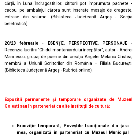
cărții, în Luna Îndrăgostiților; cititorii pot împrumuta pachete -
cadou, pe ambalajul cărora sunt inserate mesaje de dragoste,
extrase din volume. (Biblioteca Județeană Argeș - Secția
beletristică).
20/23 februarie - ESENȚE, PERSPECTIVE, PERSONAJE
-
Recenzia lucrării "Ghidul montaniardului începător", autor - Andrei
Marinescu; grupaj de poeme din creația Angelei Melania Cristea,
membră a Uniunii Scriitorilor din România – Filiala București.
(Biblioteca Județeană Argeș - Rubrică online).
Expoziții permanente și temporare organizate de Muzeul
Golești sau în parteneriat cu alte instituții de cultură:
Expoziție temporară, Poveștile tradiționale din țara
mea, organizată în parteneriat cu Muzeul Municipal