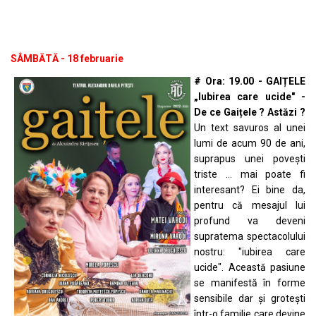
SÂMBĂTĂ - 18 februarie
# Ora: 19.00 - GAIȚELE
„Iubirea care ucide" -
De ce Gaițele ? Astăzi ?
Un text savuros al unei
lumi de acum 90 de ani,
suprapus unei povești
triste ... mai poate fi
interesant? Ei bine da,
pentru că mesajul lui
profund va deveni
supratema spectacolului
nostru: "iubirea care
ucide". Această pasiune
se manifestă în forme
sensibile dar și grotești
într-o familie care devine