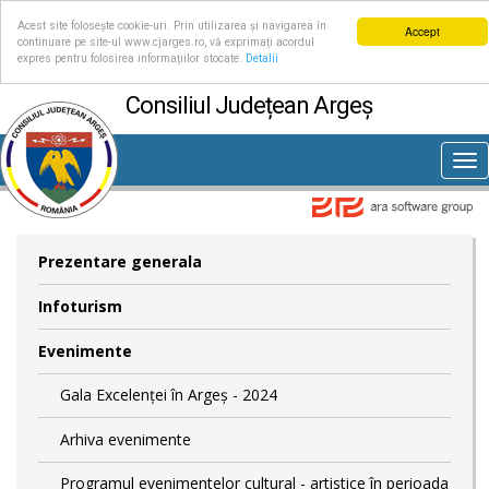
Acest site folosește cookie-uri. Prin utilizarea și navigarea în
Accept
continuare pe site-ul www.cjarges.ro, vă exprimați acordul
expres pentru folosirea informațiilor stocate.
Detalii
Consiliul Județean Argeș
Tog
nav
Prezentare generala
Infoturism
Evenimente
Gala Excelenței în Argeș - 2024
Arhiva evenimente
Programul evenimentelor cultural - artistice în perioada