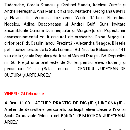
Tudorache, Creola Stanciu și Cristinel Sandu, Adelina Zamfir și
Andrei Hereșanu, Ana Maria Ion și Nicu Matache, Georgiana Gavrilă
și Flavius Ilie, Veronica Lozovenu, Vasile Răducu, Florentina
Nedelcu, Adina Deaconeasa și Andrei Bulf. Sunt invitate
ansamblurile Cununa Domneștiului și Murgulețu din Popești, iar
acompaniamentul va fi asigurat de orchestra Doina Argeșului,
dirijor prof. dr. Cătălin Iancu. Prezintă - Alexandra Neagoe. Biletele
pot fi achiziționate de la Sala Lumina - Bd. Nicolae Bălcescu nr. 141
sau de la Școala Populară de Arte și Meserii Pitești - Bd. Republicii
nr. 66. Prețul unui bilet este de 20 lei, pentru elevi, studenți și
pensionari, 10 lei. (Sala Lumina - CENTRUL JUDEȚEAN DE
CULTURĂ ȘI ARTE ARGEȘ).
VINERI - 24 februarie
# Ora: 11.00 - ATELIER PRACTIC DE DICȚIE ȘI INTONAȚIE
-
Atelier de dezvoltare personală; participă elevii clasei a IV-a ai
Școlii Gimnaziale "Mircea cel Bătrân". (BIBLIOTECA JUDEȚEANĂ
ARGEȘ).