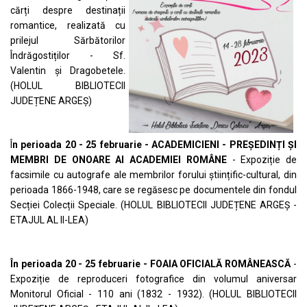
cărți despre destinații
romantice, realizată cu
prilejul Sărbătorilor
Îndrăgostiților - Sf.
Valentin și Dragobetele.
(HOLUL BIBLIOTECII
JUDEȚENE ARGEȘ)
Î
n perioada 20 - 25 februarie - ACADEMICIENI - PREȘEDINȚI ȘI
MEMBRI DE ONOARE AI ACADEMIEI ROMÂNE
- Expoziție de
facsimile cu autografe ale membrilor forului științific-cultural, din
perioada 1866-1948, care se regăsesc pe documentele din fondul
Secției Colecții Speciale. (HOLUL BIBLIOTECII JUDEȚENE ARGEȘ -
ETAJUL AL II-LEA)
În perioada 20 - 25 februarie - FOAIA OFICIALĂ ROMÂNEASCĂ
-
Expoziție de reproduceri fotografice din volumul aniversar
Monitorul Oficial - 110 ani (1832 - 1932). (HOLUL BIBLIOTECII