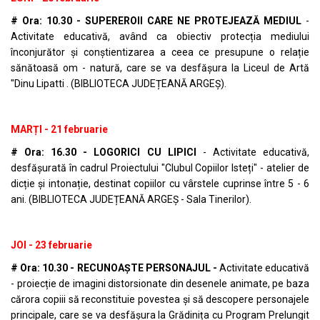
# Ora: 10.30 - SUPEREROII CARE NE PROTEJEAZĂ MEDIUL
-
Activitate educativă, având ca obiectiv protecția mediului
înconjurător și conștientizarea a ceea ce presupune o relație
sănătoasă om - natură, care se va desfășura la Liceul de Artă
"Dinu Lipatti . (BIBLIOTECA JUDEȚEANĂ ARGEȘ).
MARȚI - 21 februarie
# Ora: 16.30 - LOGORICI CU LIPICI
- Activitate educativă,
desfășurată în cadrul Proiectului "Clubul Copiilor Isteți" - atelier de
dicție și intonație, destinat copiilor cu vârstele cuprinse între 5 - 6
ani. (BIBLIOTECA JUDEȚEANĂ ARGEȘ - Sala Tinerilor).
JOI - 23 februarie
# Ora: 10.30 - RECUNOAȘTE PERSONAJUL
-
Activitate educativă
- proiecție de imagini distorsionate din desenele animate, pe baza
cărora copiii să reconstituie povestea și să descopere personajele
principale, care se va desfășura la Grădinița cu Program Prelungit