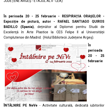
JUDEȚENE ARGEȘ - ETAJUL AL II - LEA)
În perioada 20 - 25 februarie - RESPIRAȚIA ORAȘELOR -
Expoziție de pictură, autor - RAFAEL SANTIAGO QUIROS
BADILLO (Spania)
, deținător al Diplomei pentru Studii de
Excelență în Arte Plastice la CES Felipe II al Universității
Complutense din Madrid. (Holul Bibliotecii Județene Argeș).
În
perioada
20 - 25
februarie
-
ÎNTÂLNIRE PE NeVe
- Activitate culturală, dedicată iubitorilor