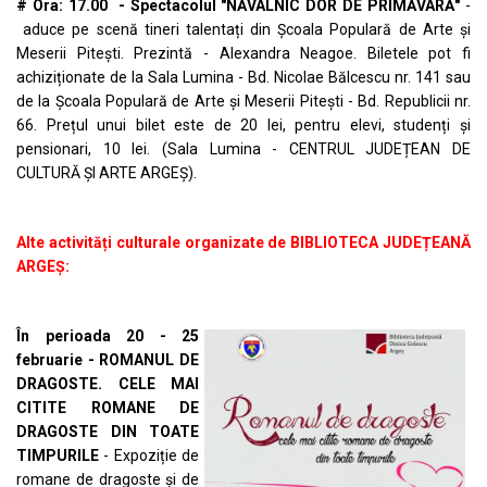
# Ora: 17.00 - Spectacolul "NĂVALNIC DOR DE PRIMĂVARĂ"
-
aduce pe scenă tineri talentați din Școala Populară de Arte și
Meserii Pitești. Prezintă - Alexandra Neagoe. Biletele pot fi
achiziționate de la Sala Lumina - Bd. Nicolae Bălcescu nr. 141 sau
de la Școala Populară de Arte și Meserii Pitești - Bd. Republicii nr.
66. Prețul unui bilet este de 20 lei, pentru elevi, studenți și
pensionari, 10 lei. (Sala Lumina - CENTRUL JUDEȚEAN DE
CULTURĂ ȘI ARTE ARGEȘ).
Alte activități culturale organizate de BIBLIOTECA JUDEȚEANĂ
ARGEȘ:
În perioada 20 - 25
februarie - ROMANUL DE
DRAGOSTE. CELE MAI
CITITE ROMANE DE
DRAGOSTE DIN TOATE
TIMPURILE
- Expoziție de
romane de dragoste și de