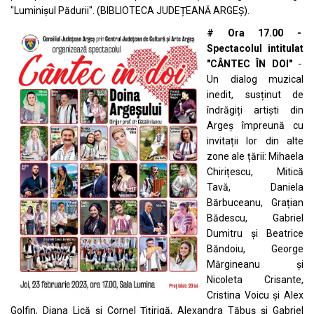
"Luminișul Pădurii". (BIBLIOTECA JUDEȚEANĂ ARGEȘ).
# Ora 17.00 -
Spectacolul intitulat
"CÂNTEC ÎN DOI"
-
Un dialog muzical
inedit, susținut de
îndrăgiți artiști din
Argeș împreună cu
invitații lor din alte
zone ale țării: Mihaela
Chirițescu, Mitică
Tavă, Daniela
Bărbuceanu, Grațian
Bădescu, Gabriel
Dumitru și Beatrice
Băndoiu, George
Mărgineanu și
Nicoleta Crisante,
Cristina Voicu și Alex
Golfin, Diana Lică și Cornel Țițirigă, Alexandra Tăbuș și Gabriel