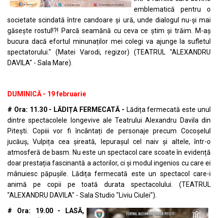
emblematică pentru o
societate scindată între candoare și ură, unde dialogul nu-și mai
găsește rostul!?! Parcă seamănă cu ceva ce știm și trăim. M-aș
bucura dacă efortul minunaților mei colegi va ajunge la sufletul
spectatorului." (Matei Varodi, regizor) (TEATRUL "ALEXANDRU
DAVILA" - Sala Mare).
DUMINICĂ - 19 februarie
# Ora: 11.30 - LĂDIȚA FERMECATĂ -
Lădița fermecată este unul
dintre spectacolele longevive ale Teatrului Alexandru Davila din
Pitești. Copiii vor fi încântați de personaje precum Cocoșelul
jucăuș, Vulpița cea șireată, Iepurașul cel naiv și altele, într-o
atmosferă de basm. Nu este un spectacol care scoate în evidență
doar prestația fascinantă a actorilor, ci și modul ingenios cu care ei
mânuiesc păpușile. Lădița fermecată este un spectacol care-i
animă pe copii pe toată durata spectacolului. (TEATRUL
"ALEXANDRU DAVILA" - Sala Studio "Liviu Ciulei").
# Ora: 19.00 - LASĂ,