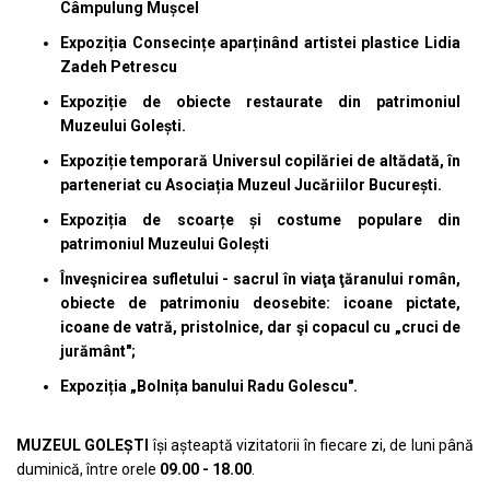
Câmpulung Mușcel
Expoziția Consecințe aparținând artistei plastice Lidia
Zadeh Petrescu
Expoziție de obiecte restaurate din patrimoniul
Muzeului Golești.
Expoziție temporară Universul copilăriei de altădată, în
parteneriat cu Asociația Muzeul Jucăriilor București.
Expoziția de scoarțe și costume populare din
patrimoniul Muzeului Golești
Înveşnicirea sufletului - sacrul în viaţa ţăranului român,
obiecte de patrimoniu deosebite: icoane pictate,
icoane de vatră, pristolnice, dar şi copacul cu „cruci de
jurământ";
Expoziția „Bolnița banului Radu Golescu".
MUZEUL GOLEȘTI
își așteaptă vizitatorii în fiecare zi, de luni până
duminică, între orele
09.00 - 18.00
.