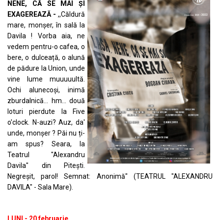
NENE, CĂ SE MAI ȘI
EXAGEREAZĂ -
,,Căldură
mare, monșer, în sală la
Davila ! Vorba aia, ne
vedem pentru-o cafea, o
bere, o dulceață, o alună
de pădure la Union, unde
vine lume muuuuultă.
Ochi alunecoși, inimă
zburdalnică... hm... două
loturi pierdute la Five
o'clock. N-auzi? Auz, da'
unde, monșer ? Păi nu ți-
am spus? Seara, la
Teatrul "Alexandru
Davila" din Pitești.
Negreșit, parol! Semnat: Anonimă" (TEATRUL "ALEXANDRU
DAVILA" - Sala Mare).
LUNI - 20 februarie