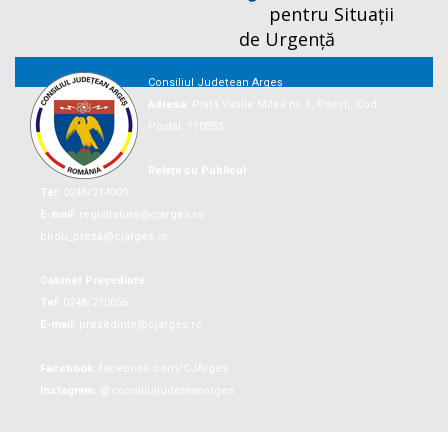
pentru Situații
de Urgență
Consiliul Județean Argeș
Adresa:
Piaţa Vasile Milea nr. 1, Piteşti, Cod
Postal: 110053
Relații cu Publicul
Tel:
0248/214009
E-mail:
registratura@cjarges.ro
birou_presa@cjarges.ro
Cabinet Președinte
Tel:
0248/210056
E-mail:
presedinte@cjarges.ro
Facebook:
facebook.com/CJArges
Instagram:
@consiliuljudeteanarges