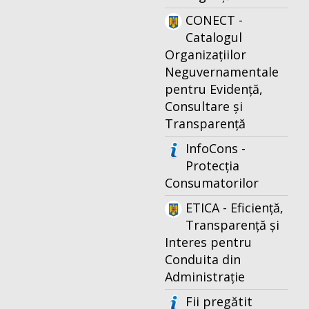
CONECT -
Catalogul
Organizațiilor
Neguvernamentale
pentru Evidență,
Consultare și
Transparență
InfoCons -
Protecția
Consumatorilor
ETICA - Eficiență,
Transparență și
Interes pentru
Conduita din
Administrație
Fii pregătit