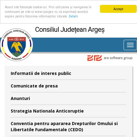
Acest site folosește cookie-uri. Prin utilizarea și navigarea în
Accept
continuare pe site-ul www.cjarges.ro, vă exprimați acordul
expres pentru folosirea informațiilor stocate.
Detalii
Consiliul Județean Argeș
Tog
nav
Informatii de interes public
Comunicate de presa
Anunturi
Strategia Nationala Anticoruptie
Conventia pentru apararea Drepturilor Omului si
Libertatile Fundamentale (CEDO)