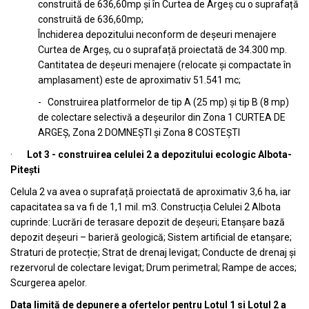
construită de 636,60mp și în Curtea de Argeș cu o suprafață
construită de 636,60mp;
Închiderea depozitului neconform de deșeuri menajere
Curtea de Argeș, cu o suprafață proiectată de 34.300 mp.
Cantitatea de deșeuri menajere (relocate și compactate în
amplasament) este de aproximativ 51.541 mc;
- Construirea platformelor de tip A (25 mp) și tip B (8 mp)
de colectare selectivă a deșeurilor din Zona 1 CURTEA DE
ARGEȘ, Zona 2 DOMNEȘTI și Zona 8 COSTEȘTI
·
Lot 3 - construirea celulei 2 a depozitului ecologic Albota-
Pitești
Celula 2 va avea o suprafață proiectată de aproximativ 3,6 ha, iar
capacitatea sa va fi de 1,1 mil. m3. Construcția Celulei 2 Albota
cuprinde: Lucrări de terasare depozit de deșeuri; Etanșare bază
depozit deșeuri – barieră geologică; Sistem artificial de etanșare;
Straturi de protecție; Strat de drenaj levigat; Conducte de drenaj și
rezervorul de colectare levigat; Drum perimetral; Rampe de acces;
Scurgerea apelor.
Data limită de depunere a ofertelor pentru Lotul 1 si Lotul 2 a