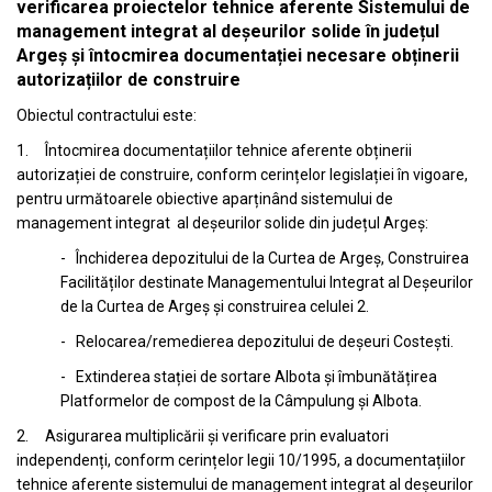
verificarea proiectelor tehnice aferente Sistemului de
management integrat al deșeurilor solide în județul
Argeș și întocmirea documentației necesare obținerii
autorizațiilor de construire
Obiectul contractului este:
1. Întocmirea documentațiilor tehnice aferente obținerii
autorizației de construire, conform cerințelor legislației în vigoare,
pentru următoarele obiective aparținând sistemului de
management integrat al deșeurilor solide din județul Argeș:
- Închiderea depozitului de la Curtea de Argeș, Construirea
Facilităților destinate Managementului Integrat al Deșeurilor
de la Curtea de Argeș și construirea celulei 2.
- Relocarea/remedierea depozitului de deșeuri Costești.
- Extinderea stației de sortare Albota și îmbunătățirea
Platformelor de compost de la Câmpulung și Albota.
2. Asigurarea multiplicării și verificare prin evaluatori
independenți, conform cerințelor legii 10/1995, a documentațiilor
tehnice aferente sistemului de management integrat al deșeurilor