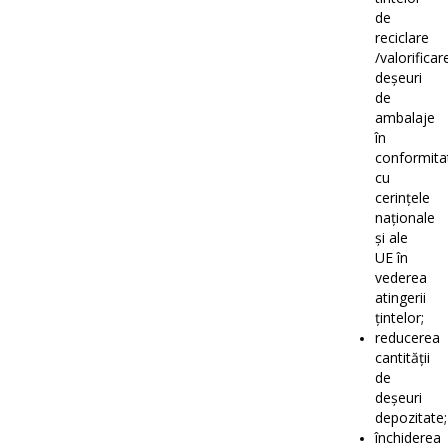
de
reciclare
/valorificar
deșeuri
de
ambalaje
în
conformita
cu
cerințele
naționale
și ale
UE în
vederea
atingerii
țintelor;
reducerea
cantității
de
deșeuri
depozitate;
închiderea