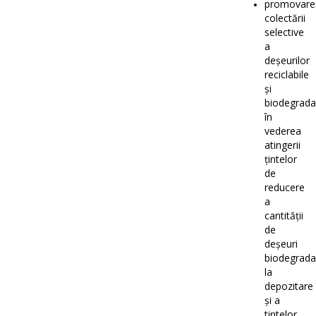
promovare
colectării
selective
a
deșeurilor
reciclabile
și
biodegrada
în
vederea
atingerii
țintelor
de
reducere
a
cantității
de
deșeuri
biodegrada
la
depozitare
și a
tintelor