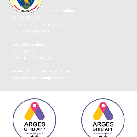
Relații cu Publicul
Tel:
0248/214009
E-mail:
registratura@cjarges.ro
birou_presa@cjarges.ro
Cabinet Președinte
Tel:
0248/210056
E-mail:
presedinte@cjarges.ro
Facebook:
facebook.com/CJArges
Instagram:
@consiliuljudeteanarges