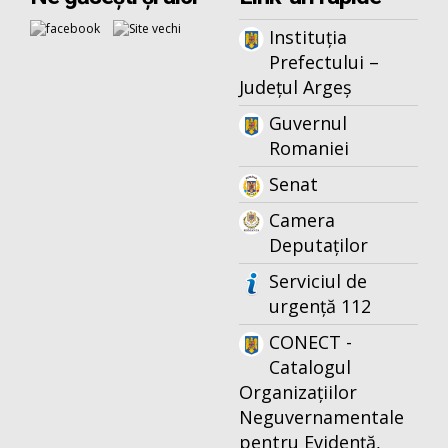
Instituția
Prefectului –
Județul Argeș
Guvernul
Romaniei
Senat
Camera
Deputaților
Serviciul de
urgență 112
CONECT -
Catalogul
Organizațiilor
Neguvernamentale
pentru Evidență,