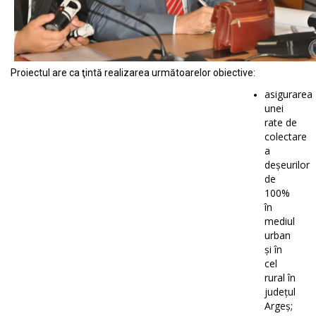
Proiectul are ca ţintă realizarea următoarelor obiective:
asigurarea
unei
rate de
colectare
a
deșeurilor
de
100%
în
mediul
urban
și în
cel
rural în
județul
Argeș;