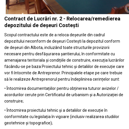
Contract de Lucrări nr. 2 - Relocarea/remedierea
depozitului de deșeuri Costești
Scopul contractului este de a reloca deșeurile din cadrul
depozitului neconform de deșeuri Costești la depozitul conform
de deșeuri din Albota, incluzând toate structurile provizorii
necesare pentru desfășurarea șantierului, în conformitate cu
amenajarea teritoriala și condițiile de construire, execuția lucrărilor
făcându-se pe baza Proiectului tehnic și detaliilor de execuție care
vor fi întocmite de Antreprenor. Principalele etape pe care trebuie
să le realizeze Antreprenorul pentru îndeplinirea cerințelor sunt:
• Întocmirea documentațiilor pentru obținerea tuturor avizelor /
acordurilor cerute prin Certificatul de urbanism și a Autorizației de
construire;
• Întocmirea proiectului tehnic și a detaliilor de execuție în
conformitate cu legislația în vigoare (inclusiv realizarea studiilor
geotehnice și topografice);