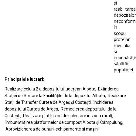
și
reabilitarea
depozitelor
neconform
în
scopul
protejării
mediului
și
imbunătățir
sănătății
populației.
Principalele lucrari:
Realizare celula 2 a depozitului județean Albota, Extinderea
Stației de Sortare la Facilitățile de la depozitul Albota, Realizare
Stații de Transfer Curtea de Argeș și Costești, Închiderea
depozitului Curtea de Argeș, Remedierea depozitului de la
Costești, Realizare platforme de colectare în zona ruralț,
Îmbunătățirea platformelor de compost Albota și Câmpulung,
Aprovizionarea de bunuri, echipamente și mașini.