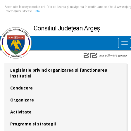
Acest site folosește cookie-uri. Prin utilizarea și navigarea în continuare pe site-ul www.cjar
informațiilor stocate.
Detalii
Consiliul Județean Argeș
Tog
nav
Legislatie privind organizarea si functionarea
institutiei
Conducere
Organizare
Activitate
Programe si strategii