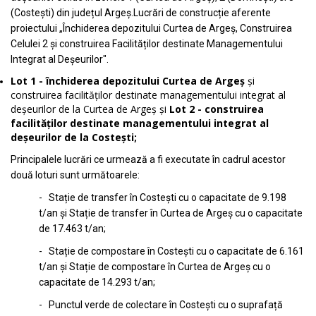
(Costești) din județul Argeș.Lucrări de construcție aferente
proiectului „Închiderea depozitului Curtea de Argeș, Construirea
Celulei 2 și construirea Facilităților destinate Managementului
Integrat al Deșeurilor".
Lot 1 - închiderea depozitului Curtea de Argeș
și
construirea facilităților destinate managementului integrat al
deșeurilor de la Curtea de Argeș și
Lot 2 - construirea
facilităților destinate managementului integrat al
deșeurilor de la Costești;
Principalele lucrări ce urmează a fi executate în cadrul acestor
două loturi sunt următoarele:
- Stație de transfer în Costești cu o capacitate de 9.198
t/an și Stație de transfer în Curtea de Argeș cu o capacitate
de 17.463 t/an;
- Stație de compostare în Costești cu o capacitate de 6.161
t/an și Stație de compostare în Curtea de Argeș cu o
capacitate de 14.293 t/an;
- Punctul verde de colectare în Costești cu o suprafață