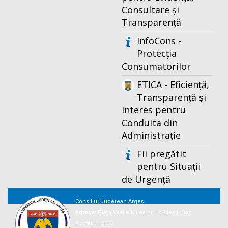
Consultare și
Transparență
InfoCons -
Protecția
Consumatorilor
ETICA - Eficiență,
Transparență și
Interes pentru
Conduita din
Administrație
Fii pregătit
pentru Situații
de Urgență
Consiliul Județean Argeș
Adresa:
Piaţa Vasile Milea nr. 1, Piteşti, Cod
Postal: 110053