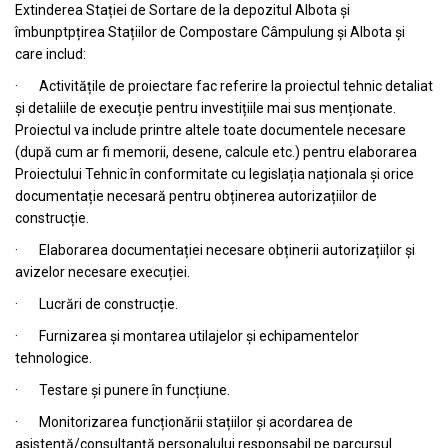
Extinderea Stației de Sortare de la depozitul Albota și
îmbunptpțirea Stațiilor de Compostare Câmpulung și Albota și
care includ:
· Activitățile de proiectare fac referire la proiectul tehnic detaliat
și detaliile de execuție pentru investițiile mai sus menționate.
Proiectul va include printre altele toate documentele necesare
(după cum ar fi memorii, desene, calcule etc.) pentru elaborarea
Proiectului Tehnic în conformitate cu legislația naționala și orice
documentație necesară pentru obținerea autorizațiilor de
construcție.
· Elaborarea documentației necesare obținerii autorizațiilor și
avizelor necesare execuției.
· Lucrări de construcție.
· Furnizarea și montarea utilajelor și echipamentelor
tehnologice.
· Testare și punere în funcțiune.
· Monitorizarea funcționării stațiilor și acordarea de
asistență/consultanță personalului responsabil pe parcursul