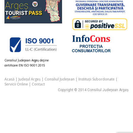
Consiliul Judeţean Argeș deţine
certificare EN ISO 9001:2015
Acasă
|
Județul Argeș
|
Consiliul Județean
|
Instituții Subordonate
|
Servicii Online
|
Contact
Copyright © 2014 Consiliul Județean Argeș