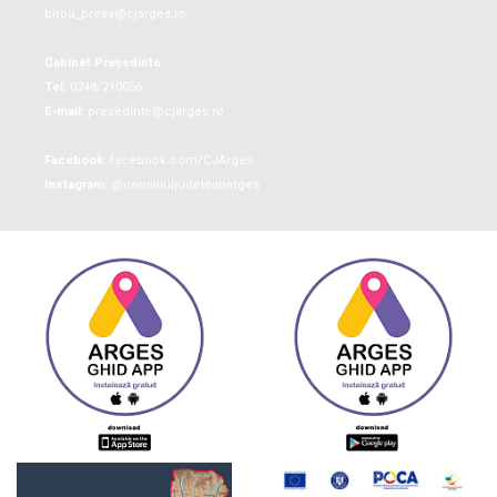
birou_presa@cjarges.ro
Cabinet Președinte
Tel:
0248/210056
E-mail:
presedinte@cjarges.ro
Facebook:
facebook.com/CJArges
Instagram:
@consiliuljudeteanarges