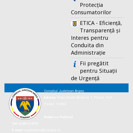
Protecția
Consumatorilor
ETICA - Eficiență,
Transparență și
Interes pentru
Conduita din
Administrație
Fii pregătit
pentru Situații
de Urgență
Consiliul Județean Argeș
Adresa:
Piaţa Vasile Milea nr. 1, Piteşti, Cod
Postal: 110053
Relații cu Publicul
Tel:
0248/214009
E-mail:
registratura@cjarges.ro