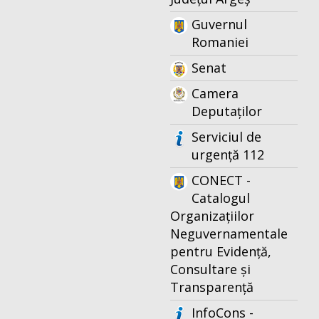
Guvernul
Romaniei
Senat
Camera
Deputaților
Serviciul de
urgență 112
CONECT -
Catalogul
Organizațiilor
Neguvernamentale
pentru Evidență,
Consultare și
Transparență
InfoCons -