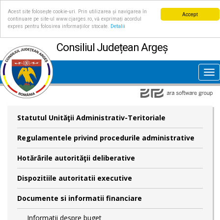
Acest site folosește cookie-uri. Prin utilizarea și navigarea în
Accept
continuare pe site-ul www.cjarges.ro, vă exprimați acordul
expres pentru folosirea informațiilor stocate.
Detalii
Consiliul Județean Argeș
Tog
nav
Statutul Unităţii Administrativ-Teritoriale
Regulamentele privind procedurile administrative
Hotărârile autorităţii deliberative
Dispozitiile autoritatii executive
Documente si informatii financiare
Informatii despre buget