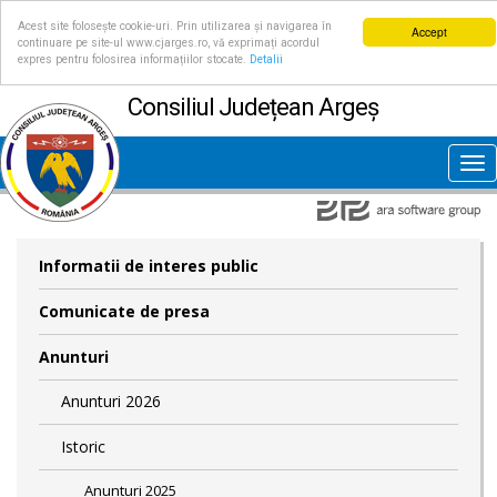
Acest site folosește cookie-uri. Prin utilizarea și navigarea în
Accept
continuare pe site-ul www.cjarges.ro, vă exprimați acordul
expres pentru folosirea informațiilor stocate.
Detalii
Consiliul Județean Argeș
Tog
nav
Informatii de interes public
Comunicate de presa
Anunturi
Anunturi 2026
Istoric
Anunturi 2025