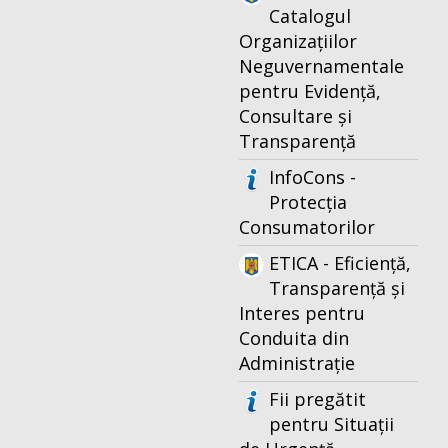
Catalogul
Organizațiilor
Neguvernamentale
pentru Evidență,
Consultare și
Transparență
InfoCons -
Protecția
Consumatorilor
ETICA - Eficiență,
Transparență și
Interes pentru
Conduita din
Administrație
Fii pregătit
pentru Situații