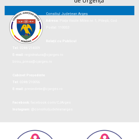
de Urgență
Consiliul Județean Argeș
Adresa:
Piaţa Vasile Milea nr. 1, Piteşti, Cod
Postal: 110053
Relații cu Publicul
Tel:
0248/214009
E-mail:
registratura@cjarges.ro
birou_presa@cjarges.ro
Cabinet Președinte
Tel:
0248/210056
E-mail:
presedinte@cjarges.ro
Facebook:
facebook.com/CJArges
Instagram:
@consiliuljudeteanarges