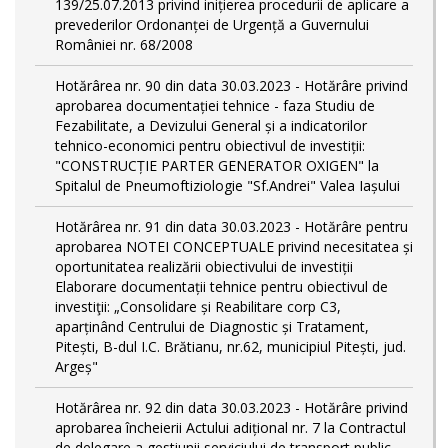
139/25.07.2013 privind inițierea procedurii de aplicare a
prevederilor Ordonanței de Urgență a Guvernului
României nr. 68/2008
Hotărârea nr. 90 din data 30.03.2023 - Hotărâre privind
aprobarea documentației tehnice - faza Studiu de
Fezabilitate, a Devizului General și a indicatorilor
tehnico-economici pentru obiectivul de investiții:
"CONSTRUCȚIE PARTER GENERATOR OXIGEN" la
Spitalul de Pneumoftiziologie "Sf.Andrei" Valea Iașului
Hotărârea nr. 91 din data 30.03.2023 - Hotărâre pentru
aprobarea NOTEI CONCEPTUALE privind necesitatea și
oportunitatea realizării obiectivului de investiții
Elaborare documentații tehnice pentru obiectivul de
investiţii: „Consolidare și Reabilitare corp C3,
aparținând Centrului de Diagnostic și Tratament,
Pitești, B-dul I.C. Brătianu, nr.62, municipiul Pitești, jud.
Argeș"
Hotărârea nr. 92 din data 30.03.2023 - Hotărâre privind
aprobarea încheierii Actului adițional nr. 7 la Contractul
de delegare a gestiunii serviciului de transport public