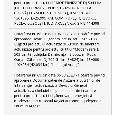
pentru proiectul cu titlul "MODERNIZARE DJ 504 LIM.
JUD. TELEORMAN - POPEŞTI- IZVORU- RECEA-
CORNĂŢEL - VULPEŞTI (DN65A), KM 110+700-
136+695, L=25,995 KM, COM. POPEŞTI, IZVORU,
RECEA, BUZOEŞTI, JUD. ARGEŞ", cod SMIS 114308
Hotărârea nr. 68 din data 06.03.2023 - Hotărâre privind
aprobarea Devizului general actualizat (Faza - PT),
Bugetul proiectului actualizat si Sursele de finantare
actualizate pentru proiectul cu titlul "Modernizare DJ
503 Limita județului Dâmbovița - Slobozia - Rociu -
Oarja - Cătanele (DJ 702 G - km 3+824) km 98+000 -
140+034 (42,034 km), în județul Argeș"
Hotărârea nr. 69 din data 06.03.2023 - Hotărâre privind
aprobarea Documentației de Avizare a Lucrărilor de
Intervenție - actualizată, a Devizului General -
actualizat, a cheltuielilor și a surselor de finanțare
pentru proiectul cu titlul „Renovarea energetică
moderată pentru sediul Regiei Autonome Județene de
Drumuri Argeș"