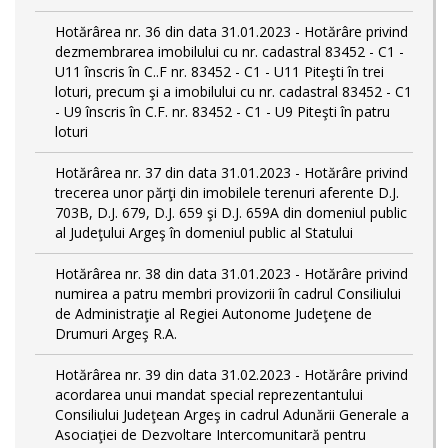
Hotărârea nr. 36 din data 31.01.2023 - Hotărâre privind
dezmembrarea imobilului cu nr. cadastral 83452 - C1 -
U11 înscris în C..F nr. 83452 - C1 - U11 Piteşti în trei
loturi, precum şi a imobilului cu nr. cadastral 83452 - C1
- U9 înscris în C.F. nr. 83452 - C1 - U9 Piteşti în patru
loturi
Hotărârea nr. 37 din data 31.01.2023 - Hotărâre privind
trecerea unor părţi din imobilele terenuri aferente D.J.
703B, D.J. 679, D.J. 659 şi D.J. 659A din domeniul public
al Judeţului Argeş în domeniul public al Statului
Hotărârea nr. 38 din data 31.01.2023 - Hotărâre privind
numirea a patru membri provizorii în cadrul Consiliului
de Administraţie al Regiei Autonome Judeţene de
Drumuri Argeş R.A.
Hotărârea nr. 39 din data 31.02.2023 - Hotărâre privind
acordarea unui mandat special reprezentantului
Consiliului Judeţean Argeş in cadrul Adunării Generale a
Asociaţiei de Dezvoltare Intercomunitară pentru