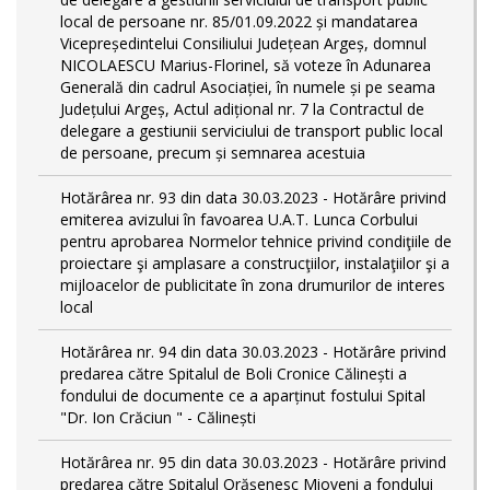
local de persoane nr. 85/01.09.2022 și mandatarea
Vicepreședintelui Consiliului Județean Argeș, domnul
NICOLAESCU Marius-Florinel, să voteze în Adunarea
Generală din cadrul Asociației, în numele și pe seama
Județului Argeș, Actul adițional nr. 7 la Contractul de
delegare a gestiunii serviciului de transport public local
de persoane, precum și semnarea acestuia
Hotărârea nr. 93 din data 30.03.2023 - Hotărâre privind
emiterea avizului în favoarea U.A.T. Lunca Corbului
pentru aprobarea Normelor tehnice privind condiţiile de
proiectare şi amplasare a construcţiilor, instalaţiilor şi a
mijloacelor de publicitate în zona drumurilor de interes
local
Hotărârea nr. 94 din data 30.03.2023 - Hotărâre privind
predarea către Spitalul de Boli Cronice Călinești a
fondului de documente ce a aparținut fostului Spital
"Dr. Ion Crăciun " - Călinești
Hotărârea nr. 95 din data 30.03.2023 - Hotărâre privind
predarea către Spitalul Orășenesc Mioveni a fondului