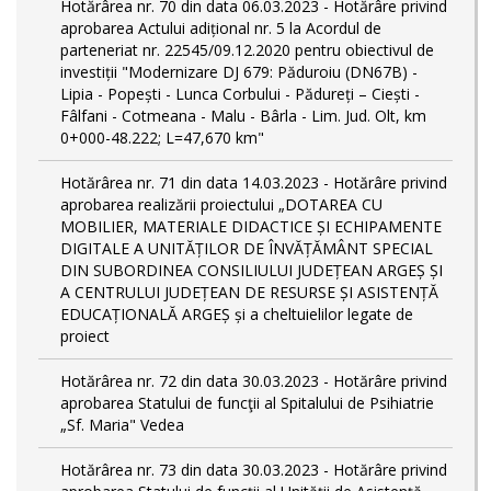
Hotărârea nr. 70 din data 06.03.2023 - Hotărâre privind
aprobarea Actului adițional nr. 5 la Acordul de
parteneriat nr. 22545/09.12.2020 pentru obiectivul de
investiții "Modernizare DJ 679: Păduroiu (DN67B) -
Lipia - Popești - Lunca Corbului - Pădureți – Ciești -
Fâlfani - Cotmeana - Malu - Bârla - Lim. Jud. Olt, km
0+000-48.222; L=47,670 km"
Hotărârea nr. 71 din data 14.03.2023 - Hotărâre privind
aprobarea realizării proiectului „DOTAREA CU
MOBILIER, MATERIALE DIDACTICE ȘI ECHIPAMENTE
DIGITALE A UNITĂȚILOR DE ÎNVĂȚĂMÂNT SPECIAL
DIN SUBORDINEA CONSILIULUI JUDEȚEAN ARGEȘ ȘI
A CENTRULUI JUDEȚEAN DE RESURSE ȘI ASISTENȚĂ
EDUCAȚIONALĂ ARGEȘ și a cheltuielilor legate de
proiect
Hotărârea nr. 72 din data 30.03.2023 - Hotărâre privind
aprobarea Statului de funcţii al Spitalului de Psihiatrie
„Sf. Maria" Vedea
Hotărârea nr. 73 din data 30.03.2023 - Hotărâre privind