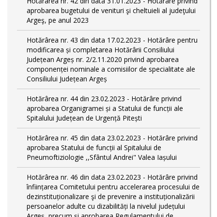
Hotărârea nr. 42 din data 31.01.2023 - Hotărâre privind
aprobarea bugetului de venituri şi cheltuieli al judeţului
Argeş, pe anul 2023
Hotărârea nr. 43 din data 17.02.2023 - Hotărâre pentru
modificarea și completarea Hotărârii Consiliului
Județean Argeș nr. 2/2.11.2020 privind aprobarea
componenței nominale a comisiilor de specialitate ale
Consiliului Județean Argeș
Hotărârea nr. 44 din 23.02.2023 - Hotărâre privind
aprobarea Organigramei și a Statului de funcții ale
Spitalului Județean de Urgență Pitești
Hotărârea nr. 45 din data 23.02.2023 - Hotărâre privind
aprobarea Statului de funcții al Spitalului de
Pneumoftiziologie ,,Sfântul Andrei" Valea Iașului
Hotărârea nr. 46 din data 23.02.2023 - Hotărâre privind
înființarea Comitetului pentru accelerarea procesului de
dezinstituționalizare şi de prevenire a instituționalizării
persoanelor adulte cu dizabilități la nivelul județului
Argeș, precum și aprobarea Regulamentului de