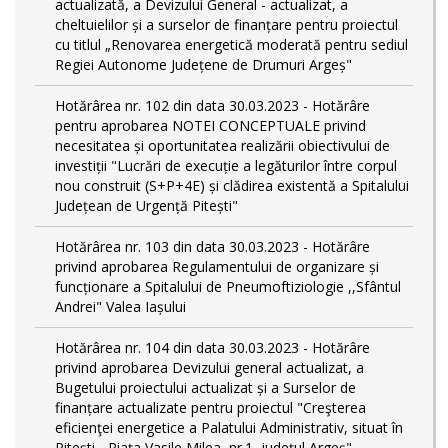
actualizată, a Devizului General - actualizat, a
cheltuielilor și a surselor de finanțare pentru proiectul
cu titlul „Renovarea energetică moderată pentru sediul
Regiei Autonome Județene de Drumuri Argeș"
Hotărârea nr. 102 din data 30.03.2023 - Hotărâre
pentru aprobarea NOTEI CONCEPTUALE privind
necesitatea și oportunitatea realizării obiectivului de
investiții "Lucrări de execuție a legăturilor între corpul
nou construit (S+P+4E) și clădirea existentă a Spitalului
Județean de Urgență Pitești"
Hotărârea nr. 103 din data 30.03.2023 - Hotărâre
privind aprobarea Regulamentului de organizare și
funcționare a Spitalului de Pneumoftiziologie ,,Sfântul
Andrei" Valea Iașului
Hotărârea nr. 104 din data 30.03.2023 - Hotărâre
privind aprobarea Devizului general actualizat, a
Bugetului proiectului actualizat și a Surselor de
finanțare actualizate pentru proiectul "Creşterea
eficienţei energetice a Palatului Administrativ, situat în
Piteşti - Piaţa Vasile Milea, nr.1, judeţul Argeş"