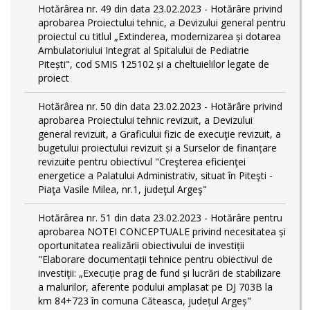
Hotărârea nr. 49 din data 23.02.2023 - Hotărâre privind
aprobarea Proiectului tehnic, a Devizului general pentru
proiectul cu titlul „Extinderea, modernizarea și dotarea
Ambulatoriului Integrat al Spitalului de Pediatrie
Pitești", cod SMIS 125102 și a cheltuielilor legate de
proiect
Hotărârea nr. 50 din data 23.02.2023 - Hotărâre privind
aprobarea Proiectului tehnic revizuit, a Devizului
general revizuit, a Graficului fizic de execuţie revizuit, a
bugetului proiectului revizuit și a Surselor de finanțare
revizuite pentru obiectivul "Creşterea eficienţei
energetice a Palatului Administrativ, situat în Piteşti -
Piaţa Vasile Milea, nr.1, judeţul Argeş"
Hotărârea nr. 51 din data 23.02.2023 - Hotărâre pentru
aprobarea NOTEI CONCEPTUALE privind necesitatea și
oportunitatea realizării obiectivului de investiții
"Elaborare documentații tehnice pentru obiectivul de
investiţii: „Execuție prag de fund și lucrări de stabilizare
a malurilor, aferente podului amplasat pe DJ 703B la
km 84+723 în comuna Căteasca, județul Argeș"