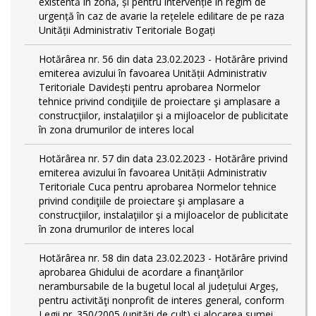
existentă în zonă, și pentru intervenție în regim de
urgență în caz de avarie la rețelele edilitare de pe raza
Unității Administrativ Teritoriale Bogați
Hotărârea nr. 56 din data 23.02.2023 - Hotărâre privind
emiterea avizului în favoarea Unității Administrativ
Teritoriale Davidești pentru aprobarea Normelor
tehnice privind condiţiile de proiectare şi amplasare a
construcţiilor, instalaţiilor şi a mijloacelor de publicitate
în zona drumurilor de interes local
Hotărârea nr. 57 din data 23.02.2023 - Hotărâre privind
emiterea avizului în favoarea Unității Administrativ
Teritoriale Cuca pentru aprobarea Normelor tehnice
privind condiţiile de proiectare şi amplasare a
construcţiilor, instalaţiilor şi a mijloacelor de publicitate
în zona drumurilor de interes local
Hotărârea nr. 58 din data 23.02.2023 - Hotărâre privind
aprobarea Ghidului de acordare a finanţărilor
nerambursabile de la bugetul local al județului Argeș,
pentru activităţi nonprofit de interes general, conform
Legii nr. 350/2005 (unități de cult) și alocarea sumei