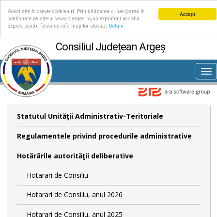
Acest site folosește cookie-uri. Prin utilizarea și navigarea în
Accept
continuare pe site-ul www.cjarges.ro, vă exprimați acordul
expres pentru folosirea informațiilor stocate.
Detalii
Consiliul Județean Argeș
Tog
nav
Statutul Unităţii Administrativ-Teritoriale
Regulamentele privind procedurile administrative
Hotărârile autorităţii deliberative
Hotarari de Consiliu
Hotarari de Consiliu, anul 2026
Hotarari de Consiliu, anul 2025