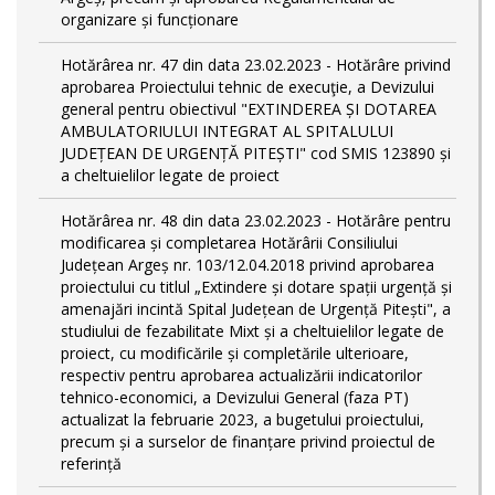
organizare și funcționare
Hotărârea nr. 47 din data 23.02.2023 - Hotărâre privind
aprobarea Proiectului tehnic de execuţie, a Devizului
general pentru obiectivul "EXTINDEREA ȘI DOTAREA
AMBULATORIULUI INTEGRAT AL SPITALULUI
JUDEȚEAN DE URGENȚĂ PITEȘTI" cod SMIS 123890 și
a cheltuielilor legate de proiect
Hotărârea nr. 48 din data 23.02.2023 - Hotărâre pentru
modificarea și completarea Hotărârii Consiliului
Județean Argeș nr. 103/12.04.2018 privind aprobarea
proiectului cu titlul „Extindere și dotare spații urgență și
amenajări incintă Spital Județean de Urgență Pitești", a
studiului de fezabilitate Mixt și a cheltuielilor legate de
proiect, cu modificările și completările ulterioare,
respectiv pentru aprobarea actualizării indicatorilor
tehnico-economici, a Devizului General (faza PT)
actualizat la februarie 2023, a bugetului proiectului,
precum și a surselor de finanțare privind proiectul de
referință