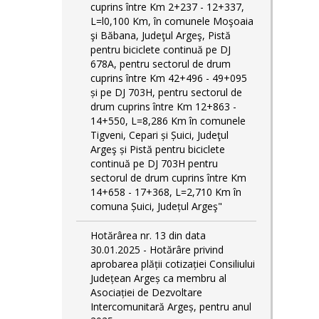
cuprins între Km 2+237 - 12+337,
L=l0,100 Km, în comunele Moşoaia
şi Băbana, Judeţul Argeş, Pistă
pentru biciclete continuă pe DJ
678A, pentru sectorul de drum
cuprins între Km 42+496 - 49+095
și pe DJ 703H, pentru sectorul de
drum cuprins între Km 12+863 -
14+550, L=8,286 Km în comunele
Tigveni, Cepari și Șuici, Judeţul
Argeş și Pistă pentru biciclete
continuă pe DJ 703H pentru
sectorul de drum cuprins între Km
14+658 - 17+368, L=2,710 Km în
comuna Șuici, Județul Argeş"
Hotărârea nr. 13 din data
30.01.2025 - Hotărâre privind
aprobarea plății cotizației Consiliului
Județean Argeș ca membru al
Asociației de Dezvoltare
Intercomunitară Argeș, pentru anul