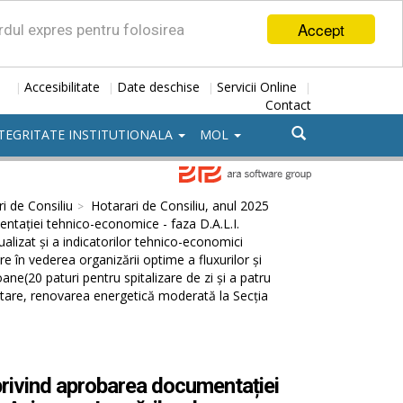
Accept
ordul expres pentru folosirea
Accesibilitate
Date deschise
Servicii Online
|
|
|
|
Contact
TEGRITATE INSTITUTIONALA
MOL
i de Consiliu
Hotarari de Consiliu, anul 2025
ntației tehnico-economice - faza D.A.L.I.
alizat și a indicatorilor tehnico-economici
re în vederea organizării optime a fluxurilor și
ne(20 paturi pentru spitalizare de zi și a patru
zitare, renovarea energetică moderată la Secția
privind aprobarea documentației