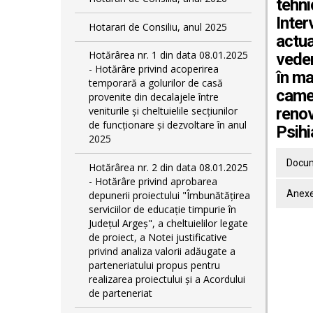
tehni
Inter
Hotarari de Consiliu, anul 2025
actua
Hotărârea nr. 1 din data 08.01.2025
veder
- Hotărâre privind acoperirea
în ma
temporară a golurilor de casă
camer
provenite din decalajele între
veniturile și cheltuielile secțiunilor
renov
de funcționare și dezvoltare în anul
Psihi
2025
Docum
Hotărârea nr. 2 din data 08.01.2025
- Hotărâre privind aprobarea
Anexe
depunerii proiectului "Îmbunătățirea
serviciilor de educație timpurie în
Județul Argeș", a cheltuielilor legate
de proiect, a Notei justificative
privind analiza valorii adăugate a
parteneriatului propus pentru
realizarea proiectului și a Acordului
de parteneriat