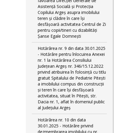
favoarea Direcției Generale de
Asistență Socială și Protecția
Copilului Argeș asupra imobilului
teren și clădire în care își
desfășoară activitatea Centrul de Zi
pentru copii/tineri cu dizabilități
Șanse Egale Domnești
Hotărârea nr. 9 din data 30.01.2025
- Hotărâre pentru înlocuirea Anexei
nr. 1 la Hotărârea Consiliului
Județean Argeș nr. 346/15.12.2022
privind atribuirea în folosință cu titlu
gratuit Spitalului de Pediatrie Pitești
a imobilului compus din construcții
și teren în care își desfășoară
activitatea, situat în Pitești, str.
Dacia nr. 1, aflat în domeniul public
al Județului Argeș
Hotărârea nr. 10 din data
30.01.2025 - Hotărâre privind
dezmembrarea imobilului cu nr.