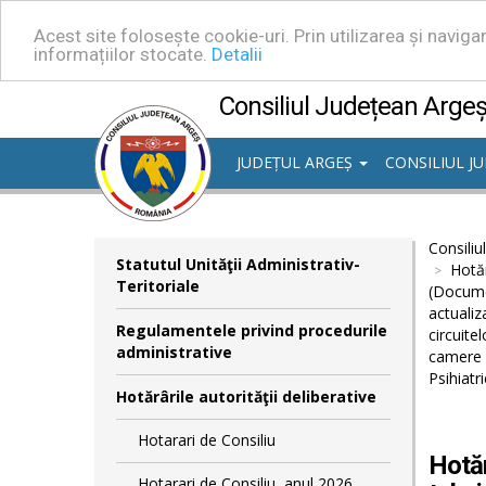
Acest site folosește cookie-uri. Prin utilizarea și navig
informațiilor stocate.
Detalii
Consiliul Județean Arge
JUDEȚUL ARGEȘ
CONSILIUL J
Consiliu
Statutul Unităţii Administrativ-
Hotăr
Teritoriale
(Documen
actualiz
Regulamentele privind procedurile
circuite
administrative
camere c
Psihiatr
Hotărârile autorităţii deliberative
Hotarari de Consiliu
Hotăr
Hotarari de Consiliu, anul 2026