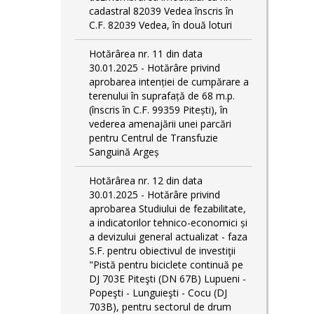
cadastral 82039 Vedea înscris în
C.F. 82039 Vedea, în două loturi
Hotărârea nr. 11 din data
30.01.2025 - Hotărâre privind
aprobarea intenției de cumpărare a
terenului în suprafață de 68 m.p.
(înscris în C.F. 99359 Pitești), în
vederea amenajării unei parcări
pentru Centrul de Transfuzie
Sanguină Argeș
Hotărârea nr. 12 din data
30.01.2025 - Hotărâre privind
aprobarea Studiului de fezabilitate,
a indicatorilor tehnico-economici și
a devizului general actualizat - faza
S.F. pentru obiectivul de investiţii
"Pistă pentru biciclete continuă pe
DJ 703E Piteşti (DN 67B) Lupueni -
Popeşti - Lunguieşti - Cocu (DJ
703B), pentru sectorul de drum