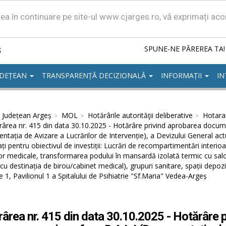
area în continuare pe site-ul www.cjarges.ro, vă exprimați ac
ș
SPUNE-NE PĂREREA TA!
UDEȚEAN
TRANSPARENȚĂ DECIZIONALĂ
INFORMAȚII
IN
l Județean Argeș
MOL
Hotărârile autorităţii deliberative
Hotarar
ârea nr. 415 din data 30.10.2025 - Hotărâre privind aprobarea docume
tația de Avizare a Lucrărilor de Intervenție), a Devizului General actu
ați pentru obiectivul de investiții: Lucrări de recompartimentări interioa
lor medicale, transformarea podului în mansardă izolată termic cu saloa
u destinația de birou/cabinet medical), grupuri sanitare, spații depo
ie 1, Pavilionul 1 a Spitalului de Psihiatrie "Sf.Maria" Vedea-Argeș
ârea nr. 415 din data 30.10.2025 - Hotărâre 