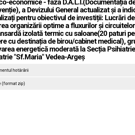
co-economice - faza D.A.L.I.(Documentația de 
venție), a Devizului General actualizat și a in
lizați pentru obiectivul de investiții: Lucrări 
ea organizării optime a fluxurilor și circuitel
nsardă izolată termic cu saloane(20 paturi pent
e cu destinația de birou/cabinet medical), gru
area energetică moderată la Secția Psihiatrie 1
atrie "Sf.Maria" Vedea-Argeș
entul hotărârii
 (format zip)