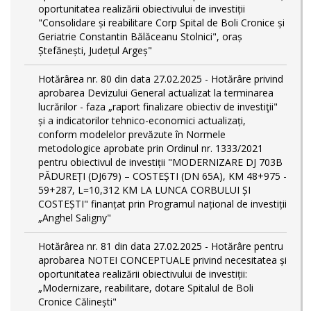
oportunitatea realizării obiectivului de investiții
"Consolidare și reabilitare Corp Spital de Boli Cronice și
Geriatrie Constantin Bălăceanu Stolnici", oraș
Ștefănești, Județul Argeș"
Hotărârea nr. 80 din data 27.02.2025 - Hotărâre privind
aprobarea Devizului General actualizat la terminarea
lucrărilor - faza „raport finalizare obiectiv de investiţii"
și a indicatorilor tehnico-economici actualizați,
conform modelelor prevăzute în Normele
metodologice aprobate prin Ordinul nr. 1333/2021
pentru obiectivul de investiții "MODERNIZARE DJ 703B
PĂDUREȚI (DJ679) – COSTEȘTI (DN 65A), KM 48+975 -
59+287, L=10,312 KM LA LUNCA CORBULUI ȘI
COSTEȘTI" finanțat prin Programul național de investiții
„Anghel Saligny"
Hotărârea nr. 81 din data 27.02.2025 - Hotărâre pentru
aprobarea NOTEI CONCEPTUALE privind necesitatea și
oportunitatea realizării obiectivului de investiții:
„Modernizare, reabilitare, dotare Spitalul de Boli
Cronice Călinești"