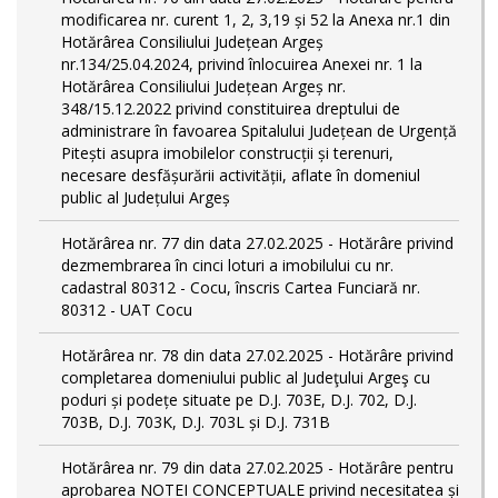
modificarea nr. curent 1, 2, 3,19 și 52 la Anexa nr.1 din
Hotărârea Consiliului Județean Argeș
nr.134/25.04.2024, privind înlocuirea Anexei nr. 1 la
Hotărârea Consiliului Județean Argeș nr.
348/15.12.2022 privind constituirea dreptului de
administrare în favoarea Spitalului Județean de Urgență
Pitești asupra imobilelor construcții și terenuri,
necesare desfășurării activității, aflate în domeniul
public al Județului Argeș
Hotărârea nr. 77 din data 27.02.2025 - Hotărâre privind
dezmembrarea în cinci loturi a imobilului cu nr.
cadastral 80312 - Cocu, înscris Cartea Funciară nr.
80312 - UAT Cocu
Hotărârea nr. 78 din data 27.02.2025 - Hotărâre privind
completarea domeniului public al Judeţului Argeş cu
poduri și podețe situate pe D.J. 703E, D.J. 702, D.J.
703B, D.J. 703K, D.J. 703L și D.J. 731B
Hotărârea nr. 79 din data 27.02.2025 - Hotărâre pentru
aprobarea NOTEI CONCEPTUALE privind necesitatea și