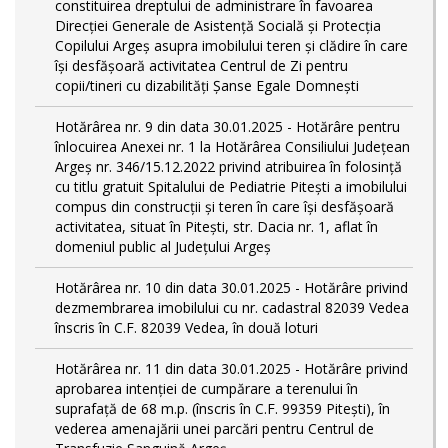
constituirea dreptului de administrare în favoarea
Direcției Generale de Asistență Socială și Protecția
Copilului Argeș asupra imobilului teren și clădire în care
își desfășoară activitatea Centrul de Zi pentru
copii/tineri cu dizabilități Șanse Egale Domnești
Hotărârea nr. 9 din data 30.01.2025 - Hotărâre pentru
înlocuirea Anexei nr. 1 la Hotărârea Consiliului Județean
Argeș nr. 346/15.12.2022 privind atribuirea în folosință
cu titlu gratuit Spitalului de Pediatrie Pitești a imobilului
compus din construcții și teren în care își desfășoară
activitatea, situat în Pitești, str. Dacia nr. 1, aflat în
domeniul public al Județului Argeș
Hotărârea nr. 10 din data 30.01.2025 - Hotărâre privind
dezmembrarea imobilului cu nr. cadastral 82039 Vedea
înscris în C.F. 82039 Vedea, în două loturi
Hotărârea nr. 11 din data 30.01.2025 - Hotărâre privind
aprobarea intenției de cumpărare a terenului în
suprafață de 68 m.p. (înscris în C.F. 99359 Pitești), în
vederea amenajării unei parcări pentru Centrul de