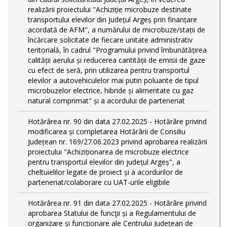
realizării proiectului "Achiziție microbuze destinate
transportului elevilor din Județul Argeș prin finanțare
acordată de AFM", a numărului de microbuze/stații de
încărcare solicitate de fiecare unitate administrativ
teritorială, în cadrul "Programului privind îmbunătățirea
calității aerului și reducerea cantității de emisii de gaze
cu efect de seră, prin utilizarea pentru transportul
elevilor a autovehiculelor mai putin poluante de tipul
microbuzelor electrice, hibride și alimentate cu gaz
natural comprimat" și a acordului de parteneriat
Hotărârea nr. 90 din data 27.02.2025 - Hotărâre privind
modificarea și completarea Hotărârii de Consiliu
Județean nr. 169/27.06.2023 privind aprobarea realizării
proiectului "Achiziționarea de microbuze electrice
pentru transportul elevilor din județul Argeș", a
cheltuielilor legate de proiect și a acordurilor de
parteneriat/colaborare cu UAT-urile eligibile
Hotărârea nr. 91 din data 27.02.2025 - Hotărâre privind
aprobarea Statului de funcţii și a Regulamentului de
organizare și funcționare ale Centrului Județean de