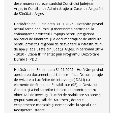
desemnarea reprezentantului Consiliului Județean
Argeș în Consiliul de Administrație al Casei de Asigurări
de Sănătate Argeș
Hotărârea nr. 33 din data 30.01.2025 - Hotărâre privind
actualizarea denumirii și menținerea participării la
cofinanțarea proiectului "Sprijin pentru pregătirea
aplicaţiei de finanţare şi a documentaţiilor de atribuire
pentru proiectul regional de dezvoltare a infrastructurii
de apă şi apă uzată din judeţul Argeş, în perioada 2014
- 2020 - Etapa II" finanțat prin Programul Dezvoltare
Durabilă (PDD)
Hotărârea nr. 34 din data 31.01.2025 - Hotărâre privind
aprobarea documentației tehnice - faza Documentație
de Avizare a Lucrărilor de Intervenție( DALI) cu
elemente de Studiu de Fezabilitate (SF), a Devizului
General și a indicatorilor tehnico-economici pentru
obiectivul de investiții ”Lucrări de reabilitare saloane și
grupuri sanitare, săli de tratament, dotări cu
echipamente medicale și nemedicale” la Spitalul de
Recuperare Brădet