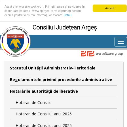
Acest site folosește cookie-uri. Prin utilizarea și navigarea în
Accept
continuare pe site-ul www.cjarges.ro, vă exprimați acordul
expres pentru folosirea informațiilor stocate.
Detalii
Consiliul Județean Argeș
Tog
nav
Statutul Unităţii Administrativ-Teritoriale
Regulamentele privind procedurile administrative
Hotărârile autorităţii deliberative
Hotarari de Consiliu
Hotarari de Consiliu, anul 2026
Hotarari de Consiliu, anul 2025