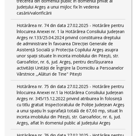
trecerea din domeniul public în domeniul privat al
Județului Argeș a unui mijloc fix în vederea
casării/valorificării
Hotărârea nr. 74 din data 27.02.2025 - Hotărâre pentru
înlocuirea Anexei nr. 1 la Hotărârea Consiliului Județean
Argeș nr.133/25.04.2024 privind constituirea dreptului
de administrare în favoarea Direcției Generale de
Asistență Socială și Protecția Copilului Argeș asupra
unor spații situate în incinta imobilului din Pitești, str.
Garoafelor, nr. 6, jud. Argeș, pentru desfășurarea
activității Unității de Îngrijire la Domiciliu a Persoanelor
Vârstnice ,,Alături de Tine" Pitești
Hotărârea nr. 75 din data 27.02.2025 - Hotărâre pentru
înlocuirea Anexei nr.1 la Hotărârea Consiliului Județean
Argeș nr. 345/15.12.2022 privind atribuirea în folosință
cu titlu gratuit Inspectoratului de Poliție Județean Argeș
a unui spațiu în suprafață totală de 67,60 mp, situat în
incinta imobilului din Pitești, str. Garoafelor, nr. 6, jud.
Argeș, aflat în domeniul public al Județului Argeș
Hotărârea nr. 76 din data 27.02.2025 - Hotărâre pentru