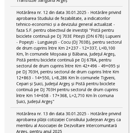
Transfuzie Sanguină Argeș
Hotărârea nr. 12 din data 30.01.2025 - Hotărâre privind
aprobarea Studiului de fezabilitate, a indicatorilor
tehnico-economici și a devizului general actualizat -
faza S.F. pentru obiectivul de investiţii "Pistă pentru
biciclete continuă pe DJ 703E Piteşti (DN 67B) Lupueni
- Popeşti - Lunguieşti - Cocu (DJ 703B), pentru sectorul
de drum cuprins între Km 2+237 - 12+337, L=l0,100
Km, în comunele Moşoaia şi Băbana, Judeţul Argeş,
Pistă pentru biciclete continuă pe DJ 678A, pentru
sectorul de drum cuprins între Km 42+496 - 49+095 și
pe DJ 703H, pentru sectorul de drum cuprins între Km
12+863 - 14+550, L=8,286 Km în comunele Tigveni,
Cepari și Șuici, Judeţul Argeş și Pistă pentru biciclete
continuă pe DJ 703H pentru sectorul de drum cuprins
între Km 14+658 - 17+368, L=2,710 Km în comuna
Șuici, Județul Argeş"
Hotărârea nr. 13 din data 30.01.2025 - Hotărâre privind
aprobarea plății cotizației Consiliului Județean Argeș ca
membru al Asociației de Dezvoltare Intercomunitară
Argeș, pentru anul 2025