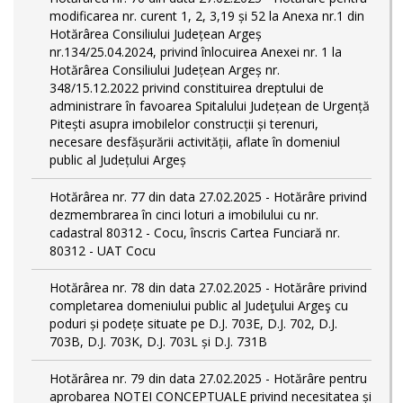
modificarea nr. curent 1, 2, 3,19 și 52 la Anexa nr.1 din
Hotărârea Consiliului Județean Argeș
nr.134/25.04.2024, privind înlocuirea Anexei nr. 1 la
Hotărârea Consiliului Județean Argeș nr.
348/15.12.2022 privind constituirea dreptului de
administrare în favoarea Spitalului Județean de Urgență
Pitești asupra imobilelor construcții și terenuri,
necesare desfășurării activității, aflate în domeniul
public al Județului Argeș
Hotărârea nr. 77 din data 27.02.2025 - Hotărâre privind
dezmembrarea în cinci loturi a imobilului cu nr.
cadastral 80312 - Cocu, înscris Cartea Funciară nr.
80312 - UAT Cocu
Hotărârea nr. 78 din data 27.02.2025 - Hotărâre privind
completarea domeniului public al Judeţului Argeş cu
poduri și podețe situate pe D.J. 703E, D.J. 702, D.J.
703B, D.J. 703K, D.J. 703L și D.J. 731B
Hotărârea nr. 79 din data 27.02.2025 - Hotărâre pentru
aprobarea NOTEI CONCEPTUALE privind necesitatea și