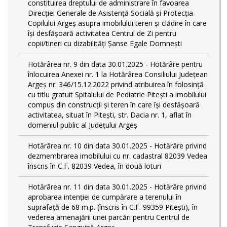
constituirea dreptului de administrare în favoarea
Direcției Generale de Asistență Socială și Protecția
Copilului Argeș asupra imobilului teren și clădire în care
își desfășoară activitatea Centrul de Zi pentru
copii/tineri cu dizabilități Șanse Egale Domnești
Hotărârea nr. 9 din data 30.01.2025 - Hotărâre pentru
înlocuirea Anexei nr. 1 la Hotărârea Consiliului Județean
Argeș nr. 346/15.12.2022 privind atribuirea în folosință
cu titlu gratuit Spitalului de Pediatrie Pitești a imobilului
compus din construcții și teren în care își desfășoară
activitatea, situat în Pitești, str. Dacia nr. 1, aflat în
domeniul public al Județului Argeș
Hotărârea nr. 10 din data 30.01.2025 - Hotărâre privind
dezmembrarea imobilului cu nr. cadastral 82039 Vedea
înscris în C.F. 82039 Vedea, în două loturi
Hotărârea nr. 11 din data 30.01.2025 - Hotărâre privind
aprobarea intenției de cumpărare a terenului în
suprafață de 68 m.p. (înscris în C.F. 99359 Pitești), în
vederea amenajării unei parcări pentru Centrul de