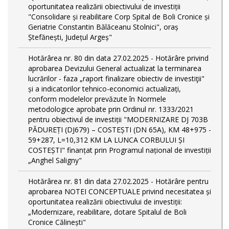
oportunitatea realizării obiectivului de investiții
"Consolidare și reabilitare Corp Spital de Boli Cronice și
Geriatrie Constantin Bălăceanu Stolnici", oraș
Ștefănești, Județul Argeș"
Hotărârea nr. 80 din data 27.02.2025 - Hotărâre privind
aprobarea Devizului General actualizat la terminarea
lucrărilor - faza „raport finalizare obiectiv de investiţii"
și a indicatorilor tehnico-economici actualizați,
conform modelelor prevăzute în Normele
metodologice aprobate prin Ordinul nr. 1333/2021
pentru obiectivul de investiții "MODERNIZARE DJ 703B
PĂDUREȚI (DJ679) – COSTEȘTI (DN 65A), KM 48+975 -
59+287, L=10,312 KM LA LUNCA CORBULUI ȘI
COSTEȘTI" finanțat prin Programul național de investiții
„Anghel Saligny"
Hotărârea nr. 81 din data 27.02.2025 - Hotărâre pentru
aprobarea NOTEI CONCEPTUALE privind necesitatea și
oportunitatea realizării obiectivului de investiții:
„Modernizare, reabilitare, dotare Spitalul de Boli
Cronice Călinești"