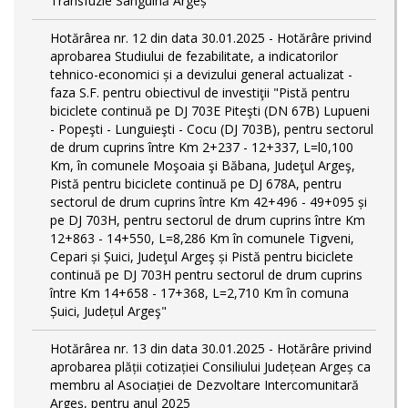
Transfuzie Sanguină Argeș
Hotărârea nr. 12 din data 30.01.2025 - Hotărâre privind
aprobarea Studiului de fezabilitate, a indicatorilor
tehnico-economici și a devizului general actualizat -
faza S.F. pentru obiectivul de investiţii "Pistă pentru
biciclete continuă pe DJ 703E Piteşti (DN 67B) Lupueni
- Popeşti - Lunguieşti - Cocu (DJ 703B), pentru sectorul
de drum cuprins între Km 2+237 - 12+337, L=l0,100
Km, în comunele Moşoaia şi Băbana, Judeţul Argeş,
Pistă pentru biciclete continuă pe DJ 678A, pentru
sectorul de drum cuprins între Km 42+496 - 49+095 și
pe DJ 703H, pentru sectorul de drum cuprins între Km
12+863 - 14+550, L=8,286 Km în comunele Tigveni,
Cepari și Șuici, Judeţul Argeş și Pistă pentru biciclete
continuă pe DJ 703H pentru sectorul de drum cuprins
între Km 14+658 - 17+368, L=2,710 Km în comuna
Șuici, Județul Argeş"
Hotărârea nr. 13 din data 30.01.2025 - Hotărâre privind
aprobarea plății cotizației Consiliului Județean Argeș ca
membru al Asociației de Dezvoltare Intercomunitară
Argeș, pentru anul 2025