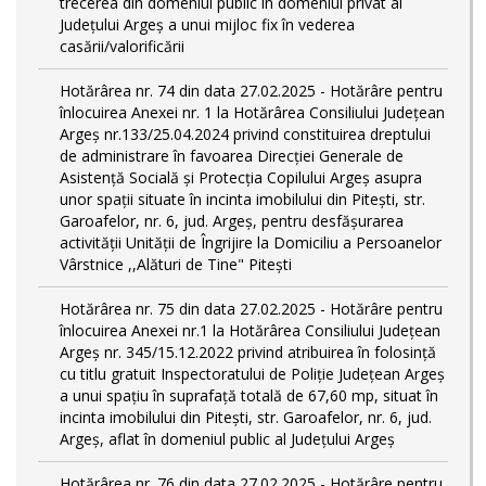
trecerea din domeniul public în domeniul privat al
Județului Argeș a unui mijloc fix în vederea
casării/valorificării
Hotărârea nr. 74 din data 27.02.2025 - Hotărâre pentru
înlocuirea Anexei nr. 1 la Hotărârea Consiliului Județean
Argeș nr.133/25.04.2024 privind constituirea dreptului
de administrare în favoarea Direcției Generale de
Asistență Socială și Protecția Copilului Argeș asupra
unor spații situate în incinta imobilului din Pitești, str.
Garoafelor, nr. 6, jud. Argeș, pentru desfășurarea
activității Unității de Îngrijire la Domiciliu a Persoanelor
Vârstnice ,,Alături de Tine" Pitești
Hotărârea nr. 75 din data 27.02.2025 - Hotărâre pentru
înlocuirea Anexei nr.1 la Hotărârea Consiliului Județean
Argeș nr. 345/15.12.2022 privind atribuirea în folosință
cu titlu gratuit Inspectoratului de Poliție Județean Argeș
a unui spațiu în suprafață totală de 67,60 mp, situat în
incinta imobilului din Pitești, str. Garoafelor, nr. 6, jud.
Argeș, aflat în domeniul public al Județului Argeș
Hotărârea nr. 76 din data 27.02.2025 - Hotărâre pentru