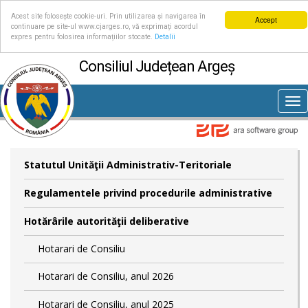
Acest site folosește cookie-uri. Prin utilizarea și navigarea în
Accept
continuare pe site-ul www.cjarges.ro, vă exprimați acordul
expres pentru folosirea informațiilor stocate.
Detalii
Consiliul Județean Argeș
Tog
nav
Statutul Unităţii Administrativ-Teritoriale
Regulamentele privind procedurile administrative
Hotărârile autorităţii deliberative
Hotarari de Consiliu
Hotarari de Consiliu, anul 2026
Hotarari de Consiliu, anul 2025