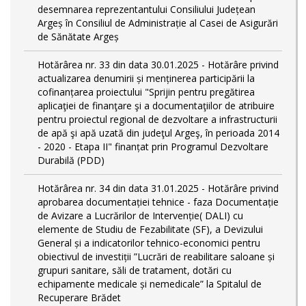
desemnarea reprezentantului Consiliului Județean
Argeș în Consiliul de Administrație al Casei de Asigurări
de Sănătate Argeș
Hotărârea nr. 33 din data 30.01.2025 - Hotărâre privind
actualizarea denumirii și menținerea participării la
cofinanțarea proiectului "Sprijin pentru pregătirea
aplicaţiei de finanţare şi a documentaţiilor de atribuire
pentru proiectul regional de dezvoltare a infrastructurii
de apă şi apă uzată din judeţul Argeş, în perioada 2014
- 2020 - Etapa II" finanțat prin Programul Dezvoltare
Durabilă (PDD)
Hotărârea nr. 34 din data 31.01.2025 - Hotărâre privind
aprobarea documentației tehnice - faza Documentație
de Avizare a Lucrărilor de Intervenție( DALI) cu
elemente de Studiu de Fezabilitate (SF), a Devizului
General și a indicatorilor tehnico-economici pentru
obiectivul de investiții ”Lucrări de reabilitare saloane și
grupuri sanitare, săli de tratament, dotări cu
echipamente medicale și nemedicale” la Spitalul de
Recuperare Brădet