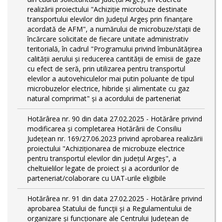
realizării proiectului "Achiziție microbuze destinate
transportului elevilor din Județul Argeș prin finanțare
acordată de AFM", a numărului de microbuze/stații de
încărcare solicitate de fiecare unitate administrativ
teritorială, în cadrul "Programului privind îmbunătățirea
calității aerului și reducerea cantității de emisii de gaze
cu efect de seră, prin utilizarea pentru transportul
elevilor a autovehiculelor mai putin poluante de tipul
microbuzelor electrice, hibride și alimentate cu gaz
natural comprimat" și a acordului de parteneriat
Hotărârea nr. 90 din data 27.02.2025 - Hotărâre privind
modificarea și completarea Hotărârii de Consiliu
Județean nr. 169/27.06.2023 privind aprobarea realizării
proiectului "Achiziționarea de microbuze electrice
pentru transportul elevilor din județul Argeș", a
cheltuielilor legate de proiect și a acordurilor de
parteneriat/colaborare cu UAT-urile eligibile
Hotărârea nr. 91 din data 27.02.2025 - Hotărâre privind
aprobarea Statului de funcţii și a Regulamentului de
organizare și funcționare ale Centrului Județean de