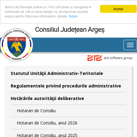
Acest site folosește cookie-uri. Prin utilizarea și navigarea în
Accept
continuare pe site-ul www.cjarges.ro, vă exprimați acordul
expres pentru folosirea informațiilor stocate.
Detalii
Consiliul Județean Argeș
Tog
nav
Statutul Unităţii Administrativ-Teritoriale
Regulamentele privind procedurile administrative
Hotărârile autorităţii deliberative
Hotarari de Consiliu
Hotarari de Consiliu, anul 2026
Hotarari de Consiliu, anul 2025