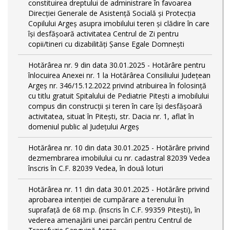
constituirea dreptului de administrare în favoarea
Direcției Generale de Asistență Socială și Protecția
Copilului Argeș asupra imobilului teren și clădire în care
își desfășoară activitatea Centrul de Zi pentru
copii/tineri cu dizabilități Șanse Egale Domnești
Hotărârea nr. 9 din data 30.01.2025 - Hotărâre pentru
înlocuirea Anexei nr. 1 la Hotărârea Consiliului Județean
Argeș nr. 346/15.12.2022 privind atribuirea în folosință
cu titlu gratuit Spitalului de Pediatrie Pitești a imobilului
compus din construcții și teren în care își desfășoară
activitatea, situat în Pitești, str. Dacia nr. 1, aflat în
domeniul public al Județului Argeș
Hotărârea nr. 10 din data 30.01.2025 - Hotărâre privind
dezmembrarea imobilului cu nr. cadastral 82039 Vedea
înscris în C.F. 82039 Vedea, în două loturi
Hotărârea nr. 11 din data 30.01.2025 - Hotărâre privind
aprobarea intenției de cumpărare a terenului în
suprafață de 68 m.p. (înscris în C.F. 99359 Pitești), în
vederea amenajării unei parcări pentru Centrul de