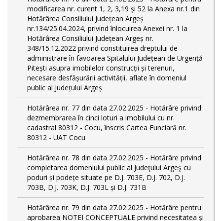
modificarea nr. curent 1, 2, 3,19 și 52 la Anexa nr.1 din
Hotărârea Consiliului Județean Argeș
nr.134/25.04.2024, privind înlocuirea Anexei nr. 1 la
Hotărârea Consiliului Județean Argeș nr.
348/15.12.2022 privind constituirea dreptului de
administrare în favoarea Spitalului Județean de Urgență
Pitești asupra imobilelor construcții și terenuri,
necesare desfășurării activității, aflate în domeniul
public al Județului Argeș
Hotărârea nr. 77 din data 27.02.2025 - Hotărâre privind
dezmembrarea în cinci loturi a imobilului cu nr.
cadastral 80312 - Cocu, înscris Cartea Funciară nr.
80312 - UAT Cocu
Hotărârea nr. 78 din data 27.02.2025 - Hotărâre privind
completarea domeniului public al Judeţului Argeş cu
poduri și podețe situate pe D.J. 703E, D.J. 702, D.J.
703B, D.J. 703K, D.J. 703L și D.J. 731B
Hotărârea nr. 79 din data 27.02.2025 - Hotărâre pentru
aprobarea NOTEI CONCEPTUALE privind necesitatea și