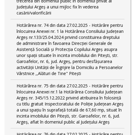
trecerea din domeniul public în domeniul privat al
Județului Argeș a unui mijloc fix în vederea
casării/valorificării
Hotărârea nr. 74 din data 27.02.2025 - Hotărâre pentru
înlocuirea Anexei nr. 1 la Hotărârea Consiliului Județean
Argeș nr.133/25.04.2024 privind constituirea dreptului
de administrare în favoarea Direcției Generale de
Asistență Socială și Protecția Copilului Argeș asupra
unor spații situate în incinta imobilului din Pitești, str.
Garoafelor, nr. 6, jud. Argeș, pentru desfășurarea
activității Unității de Îngrijire la Domiciliu a Persoanelor
Vârstnice ,,Alături de Tine" Pitești
Hotărârea nr. 75 din data 27.02.2025 - Hotărâre pentru
înlocuirea Anexei nr.1 la Hotărârea Consiliului Județean
Argeș nr. 345/15.12.2022 privind atribuirea în folosință
cu titlu gratuit Inspectoratului de Poliție Județean Argeș
a unui spațiu în suprafață totală de 67,60 mp, situat în
incinta imobilului din Pitești, str. Garoafelor, nr. 6, jud.
Argeș, aflat în domeniul public al Județului Argeș
Hotărârea nr. 76 din data 27.02.2025 - Hotărâre pentru