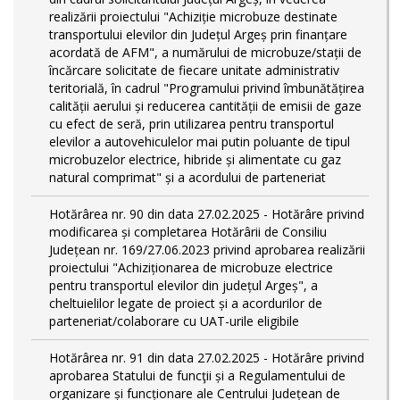
realizării proiectului "Achiziție microbuze destinate
transportului elevilor din Județul Argeș prin finanțare
acordată de AFM", a numărului de microbuze/stații de
încărcare solicitate de fiecare unitate administrativ
teritorială, în cadrul "Programului privind îmbunătățirea
calității aerului și reducerea cantității de emisii de gaze
cu efect de seră, prin utilizarea pentru transportul
elevilor a autovehiculelor mai putin poluante de tipul
microbuzelor electrice, hibride și alimentate cu gaz
natural comprimat" și a acordului de parteneriat
Hotărârea nr. 90 din data 27.02.2025 - Hotărâre privind
modificarea și completarea Hotărârii de Consiliu
Județean nr. 169/27.06.2023 privind aprobarea realizării
proiectului "Achiziționarea de microbuze electrice
pentru transportul elevilor din județul Argeș", a
cheltuielilor legate de proiect și a acordurilor de
parteneriat/colaborare cu UAT-urile eligibile
Hotărârea nr. 91 din data 27.02.2025 - Hotărâre privind
aprobarea Statului de funcţii și a Regulamentului de
organizare și funcționare ale Centrului Județean de