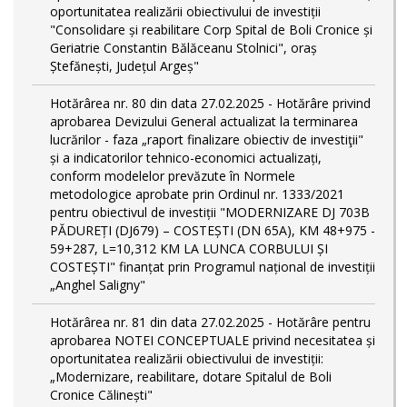
oportunitatea realizării obiectivului de investiții
"Consolidare și reabilitare Corp Spital de Boli Cronice și
Geriatrie Constantin Bălăceanu Stolnici", oraș
Ștefănești, Județul Argeș"
Hotărârea nr. 80 din data 27.02.2025 - Hotărâre privind
aprobarea Devizului General actualizat la terminarea
lucrărilor - faza „raport finalizare obiectiv de investiţii"
și a indicatorilor tehnico-economici actualizați,
conform modelelor prevăzute în Normele
metodologice aprobate prin Ordinul nr. 1333/2021
pentru obiectivul de investiții "MODERNIZARE DJ 703B
PĂDUREȚI (DJ679) – COSTEȘTI (DN 65A), KM 48+975 -
59+287, L=10,312 KM LA LUNCA CORBULUI ȘI
COSTEȘTI" finanțat prin Programul național de investiții
„Anghel Saligny"
Hotărârea nr. 81 din data 27.02.2025 - Hotărâre pentru
aprobarea NOTEI CONCEPTUALE privind necesitatea și
oportunitatea realizării obiectivului de investiții:
„Modernizare, reabilitare, dotare Spitalul de Boli
Cronice Călinești"