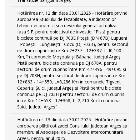
Transfuzie Sanguină Argeș
Hotărârea nr. 12 din data 30.01.2025 - Hotărâre privind
aprobarea Studiului de fezabilitate, a indicatorilor
tehnico-economici și a devizului general actualizat -
faza S.F. pentru obiectivul de investiţii "Pistă pentru
biciclete continuă pe DJ 703E Piteşti (DN 67B) Lupueni
- Popeşti - Lunguieşti - Cocu (DJ 703B), pentru sectorul
de drum cuprins între Km 2+237 - 12+337, L=l0,100
Km, în comunele Moşoaia şi Băbana, Judeţul Argeş,
Pistă pentru biciclete continuă pe DJ 678A, pentru
sectorul de drum cuprins între Km 42+496 - 49+095 și
pe DJ 703H, pentru sectorul de drum cuprins între Km
12+863 - 14+550, L=8,286 Km în comunele Tigveni,
Cepari și Șuici, Judeţul Argeş și Pistă pentru biciclete
continuă pe DJ 703H pentru sectorul de drum cuprins
între Km 14+658 - 17+368, L=2,710 Km în comuna
Șuici, Județul Argeş"
Hotărârea nr. 13 din data 30.01.2025 - Hotărâre privind
aprobarea plății cotizației Consiliului Județean Argeș ca
membru al Asociației de Dezvoltare Intercomunitară
Argeș, pentru anul 2025