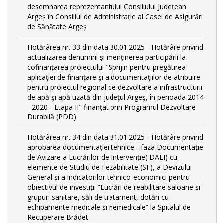
desemnarea reprezentantului Consiliului Județean
Argeș în Consiliul de Administrație al Casei de Asigurări
de Sănătate Argeș
Hotărârea nr. 33 din data 30.01.2025 - Hotărâre privind
actualizarea denumirii și menținerea participării la
cofinanțarea proiectului "Sprijin pentru pregătirea
aplicaţiei de finanţare şi a documentaţiilor de atribuire
pentru proiectul regional de dezvoltare a infrastructurii
de apă şi apă uzată din judeţul Argeş, în perioada 2014
- 2020 - Etapa II" finanțat prin Programul Dezvoltare
Durabilă (PDD)
Hotărârea nr. 34 din data 31.01.2025 - Hotărâre privind
aprobarea documentației tehnice - faza Documentație
de Avizare a Lucrărilor de Intervenție( DALI) cu
elemente de Studiu de Fezabilitate (SF), a Devizului
General și a indicatorilor tehnico-economici pentru
obiectivul de investiții ”Lucrări de reabilitare saloane și
grupuri sanitare, săli de tratament, dotări cu
echipamente medicale și nemedicale” la Spitalul de
Recuperare Brădet