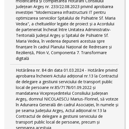
modificarea și completarea Hotărârii Consiliului
Județean Argeș nr. 233/22.08.2023 privind aprobarea
investiției "Modernizarea infrastructurii IT pentru
optimizarea serviciilor Spitalului de Psihiatrie Sf. Maria
Vedea", a cheltuielilor legate de proiect și a Acordului
de parteneriat încheiat între Unitatea Administrativ-
Teritorială Județul Argeș și Spitalul de Psihiatrie Sf.
Maria Vedea, în vederea depunerii acestuia spre
finanțare în cadrul Planului Național de Redresare și
Reziliență, Pilon V, Componenta 7. Transformare
digitală
Hotărârea nr. 84 din data 01.03.2024 - Hotărâre privind
aprobarea încheierii Actului adițional nr.13 la Contractul
de delegare a gestiunii serviciului de transport public
local de persoane nr.85/7178/01.09.2022 și
mandatarea Vicepreședintelui Consiliului Județean
Argeș, domnul NICOLAESCU Marius-Florinel, să voteze
în Adunarea Generală din cadrul Asociației, în numele și
pe seama Județului Argeș, Actul adițional nr.13 la
Contractul de delegare a gestiunii serviciului de
transport public local de persoane, precum și
semnarea acestuia