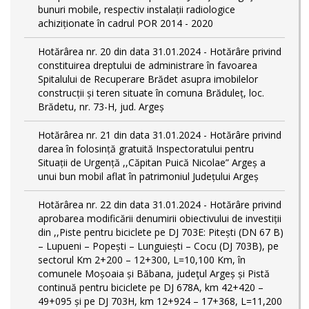
bunuri mobile, respectiv instalații radiologice
achiziționate în cadrul POR 2014 - 2020
Hotărârea nr. 20 din data 31.01.2024 - Hotărâre privind
constituirea dreptului de administrare în favoarea
Spitalului de Recuperare Brădet asupra imobilelor
construcții și teren situate în comuna Brăduleț, loc.
Brădetu, nr. 73-H, jud. Argeș
Hotărârea nr. 21 din data 31.01.2024 - Hotărâre privind
darea în folosință gratuită Inspectoratului pentru
Situații de Urgență ,,Căpitan Puică Nicolae” Argeș a
unui bun mobil aflat în patrimoniul Județului Argeș
Hotărârea nr. 22 din data 31.01.2024 - Hotărâre privind
aprobarea modificării denumirii obiectivului de investiții
din ,,Piste pentru biciclete pe DJ 703E: Pitești (DN 67 B)
– Lupueni – Popești – Lunguiești – Cocu (DJ 703B), pe
sectorul Km 2+200 – 12+300, L=10,100 Km, în
comunele Moșoaia și Băbana, judeţul Argeș și Pistă
continuă pentru biciclete pe DJ 678A, km 42+420 –
49+095 și pe DJ 703H, km 12+924 – 17+368, L=11,200