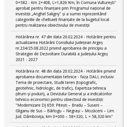
0+582 - Km 2+408, L=1,826 Km, în Comuna Vulturești''
aprobat pentru finanțare prin Programul național de
investiții „Anghel Saligny" și a sumei reprezentând
categoriile de cheltuieli finanțate de la bugetul local
pentru realizarea obiectivului de investiții
Hotărârea nr. 47 din data 20.02.2024 - Hotărâre pentru
actualizarea Hotărârii Consiliului Județean Argeș
nr.234/25.08.2022 privind aprobarea de principiu a
Strategiei de Dezvoltare Durabilă a Județului Argeș
2021 - 2027
Hotărârea nr. 48 din data 20.02.2024 - Hotărâre privind
aprobarea documentației tehnice - faza DALI, inclusiv
Tema de proiectare, Studii teren (topografic,
geotehnic, hidrologic, de trafic), Expertiza tehnica
(drum și poduri), a Devizului General și a indicatorilor
tehnico-economici pentru obiectivul de investiții:
"Modernizare DJ 659: Pitești – Bradu – Suseni –
Gliganu de Sus – Bârlogu – Negrași – Mozăceni – Lim.
Jud. Dâmboviţa, km 0+000 – 58+320, L = 58,320 km"