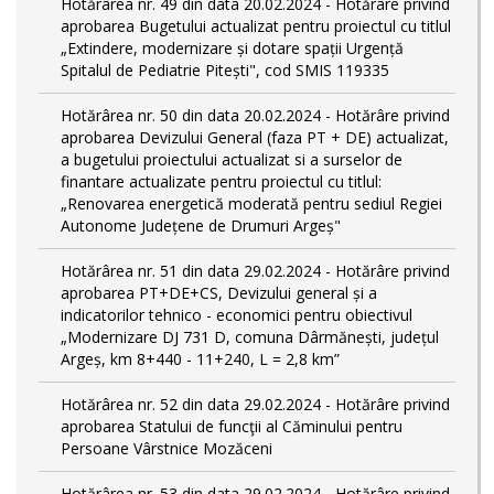
Hotărârea nr. 49 din data 20.02.2024 - Hotărâre privind
aprobarea Bugetului actualizat pentru proiectul cu titlul
„Extindere, modernizare și dotare spații Urgență
Spitalul de Pediatrie Pitești", cod SMIS 119335
Hotărârea nr. 50 din data 20.02.2024 - Hotărâre privind
aprobarea Devizului General (faza PT + DE) actualizat,
a bugetului proiectului actualizat si a surselor de
finantare actualizate pentru proiectul cu titlul:
„Renovarea energetică moderată pentru sediul Regiei
Autonome Județene de Drumuri Argeș"
Hotărârea nr. 51 din data 29.02.2024 - Hotărâre privind
aprobarea PT+DE+CS, Devizului general și a
indicatorilor tehnico - economici pentru obiectivul
„Modernizare DJ 731 D, comuna Dârmănești, județul
Argeș, km 8+440 - 11+240, L = 2,8 km”
Hotărârea nr. 52 din data 29.02.2024 - Hotărâre privind
aprobarea Statului de funcţii al Căminului pentru
Persoane Vârstnice Mozăceni
Hotărârea nr. 53 din data 29.02.2024 - Hotărâre privind