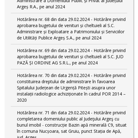
Administrare a Domeniului Public și Privat al Județului
Argeș R.A., pe anul 2024
Hotărârea nr. 68 din data 29.02.2024 - Hotărâre privind
aprobarea bugetului de venituri și cheltuieli al S.C.
Administrare și Exploatare a Patrimoniului și Serviciilor
de Utilități Publice Argeș S.A., pe anul 2024
Hotărârea nr. 69 din data 29.02.2024 - Hotărâre privind
aprobarea bugetului de venituri și cheltuieli al S.C. JUD
PAZĂ ȘI ORDINE AG S.R.L., pe anul 2024
Hotărârea nr. 70 din data 29.02.2024 - Hotărâre privind
constituirea dreptului de administrare în favoarea
Spitalului Județean de Urgență Pitești asupra unor
instalații radiologice achiziționate în cadrul POR 2014 –
2020
Hotărârea nr. 71 din data 29.02.2024 - Hotărâre privind
completarea domeniului public al Judeţului Argeş cu
bunul imobil - construcție Bazin apă minerală C9, situat
în comuna Nucșoara, sat Gruiu, punct Stația de Apă,
jud. Argeș