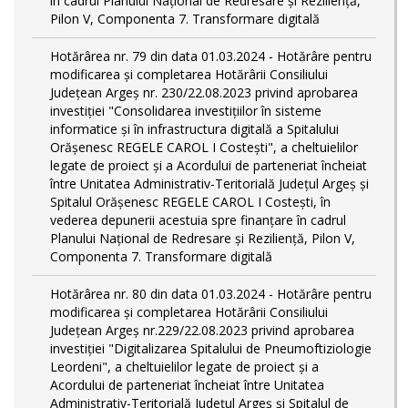
în cadrul Planului Național de Redresare și Reziliență,
Pilon V, Componenta 7. Transformare digitală
Hotărârea nr. 79 din data 01.03.2024 - Hotărâre pentru
modificarea și completarea Hotărârii Consiliului
Județean Argeș nr. 230/22.08.2023 privind aprobarea
investiției "Consolidarea investițiilor în sisteme
informatice și în infrastructura digitală a Spitalului
Orășenesc REGELE CAROL I Costești", a cheltuielilor
legate de proiect și a Acordului de parteneriat încheiat
între Unitatea Administrativ-Teritorială Județul Argeș și
Spitalul Orășenesc REGELE CAROL I Costești, în
vederea depunerii acestuia spre finanțare în cadrul
Planului Național de Redresare și Reziliență, Pilon V,
Componenta 7. Transformare digitală
Hotărârea nr. 80 din data 01.03.2024 - Hotărâre pentru
modificarea și completarea Hotărârii Consiliului
Județean Argeș nr.229/22.08.2023 privind aprobarea
investiției "Digitalizarea Spitalului de Pneumoftiziologie
Leordeni", a cheltuielilor legate de proiect și a
Acordului de parteneriat încheiat între Unitatea
Administrativ-Teritorială Județul Argeș și Spitalul de