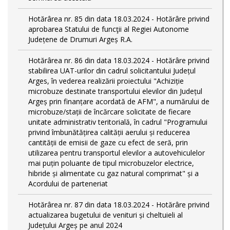
Hotărârea nr. 85 din data 18.03.2024 - Hotărâre privind
aprobarea Statului de funcţii al Regiei Autonome
Județene de Drumuri Argeș R.A.
Hotărârea nr. 86 din data 18.03.2024 - Hotărâre privind
stabilirea UAT-urilor din cadrul solicitantului Județul
Arges, în vederea realizării proiectului "Achiziție
microbuze destinate transportului elevilor din Județul
Argeș prin finanțare acordată de AFM", a numărului de
microbuze/stații de încărcare solicitate de fiecare
unitate administrativ teritorială, în cadrul "Programului
privind îmbunătățirea calității aerului și reducerea
cantității de emisii de gaze cu efect de seră, prin
utilizarea pentru transportul elevilor a autovehiculelor
mai puțin poluante de tipul microbuzelor electrice,
hibride și alimentate cu gaz natural comprimat" și a
Acordului de parteneriat
Hotărârea nr. 87 din data 18.03.2024 - Hotărâre privind
actualizarea bugetului de venituri și cheltuieli al
Județului Argeș pe anul 2024