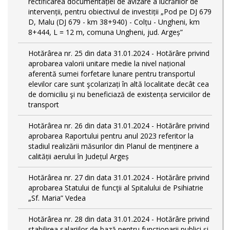
rectificarea documentației de avizare a lucrărilor de
intervenții, pentru obiectivul de investiții „Pod pe DJ 679
D, Malu (DJ 679 - km 38+940) - Colțu - Ungheni, km
8+444, L = 12 m, comuna Ungheni, jud. Argeș”
Hotărârea nr. 25 din data 31.01.2024 - Hotărâre privind
aprobarea valorii unitare medie la nivel național
aferentă sumei forfetare lunare pentru transportul
elevilor care sunt şcolarizați în altă localitate decât cea
de domiciliu şi nu beneficiază de existența serviciilor de
transport
Hotărârea nr. 26 din data 31.01.2024 - Hotărâre privind
aprobarea Raportului pentru anul 2023 referitor la
stadiul realizării măsurilor din Planul de menținere a
calității aerului în Județul Argeș
Hotărârea nr. 27 din data 31.01.2024 - Hotărâre privind
aprobarea Statului de funcţii al Spitalului de Psihiatrie
„Sf. Maria” Vedea
Hotărârea nr. 28 din data 31.01.2024 - Hotărâre privind
stabilirea salariilor de bază pentru funcționarii publici și