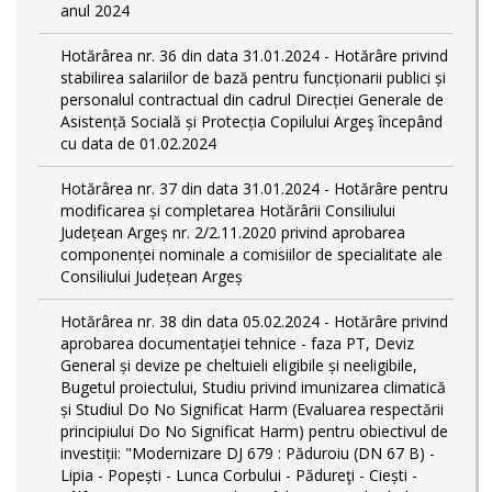
anul 2024
Hotărârea nr. 36 din data 31.01.2024 - Hotărâre privind
stabilirea salariilor de bază pentru funcționarii publici și
personalul contractual din cadrul Direcției Generale de
Asistență Socială și Protecția Copilului Argeş începând
cu data de 01.02.2024
Hotărârea nr. 37 din data 31.01.2024 - Hotărâre pentru
modificarea și completarea Hotărârii Consiliului
Județean Argeș nr. 2/2.11.2020 privind aprobarea
componenței nominale a comisiilor de specialitate ale
Consiliului Județean Argeș
Hotărârea nr. 38 din data 05.02.2024 - Hotărâre privind
aprobarea documentației tehnice - faza PT, Deviz
General și devize pe cheltuieli eligibile și neeligibile,
Bugetul proiectului, Studiu privind imunizarea climatică
și Studiul Do No Significat Harm (Evaluarea respectării
principiului Do No Significat Harm) pentru obiectivul de
investiții: "Modernizare DJ 679 : Păduroiu (DN 67 B) -
Lipia - Popești - Lunca Corbului - Pădureţi - Ciești -