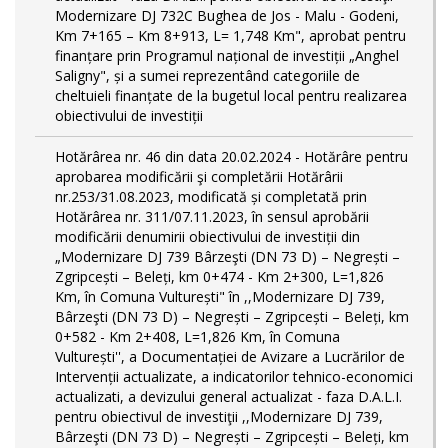
Modernizare DJ 732C Bughea de Jos - Malu - Godeni,
Km 7+165 – Km 8+913, L= 1,748 Km", aprobat pentru
finanțare prin Programul național de investiții „Anghel
Saligny", și a sumei reprezentând categoriile de
cheltuieli finanțate de la bugetul local pentru realizarea
obiectivului de investiții
Hotărârea nr. 46 din data 20.02.2024 - Hotărâre pentru
aprobarea modificării şi completării Hotărârii
nr.253/31.08.2023, modificată și completată prin
Hotărârea nr. 311/07.11.2023, în sensul aprobării
modificării denumirii obiectivului de investiții din
„Modernizare DJ 739 Bârzeşti (DN 73 D) – Negrești –
Zgripcești – Beleți, km 0+474 - Km 2+300, L=1,826
Km, în Comuna Vulturești" în ,,Modernizare DJ 739,
Bârzeşti (DN 73 D) – Negrești – Zgripcești – Beleți, km
0+582 - Km 2+408, L=1,826 Km, în Comuna
Vulturești'', a Documentației de Avizare a Lucrărilor de
Intervenții actualizate, a indicatorilor tehnico-economici
actualizati, a devizului general actualizat - faza D.A.L.I.
pentru obiectivul de investiţii ,,Modernizare DJ 739,
Bârzeşti (DN 73 D) – Negrești – Zgripcești – Beleți, km