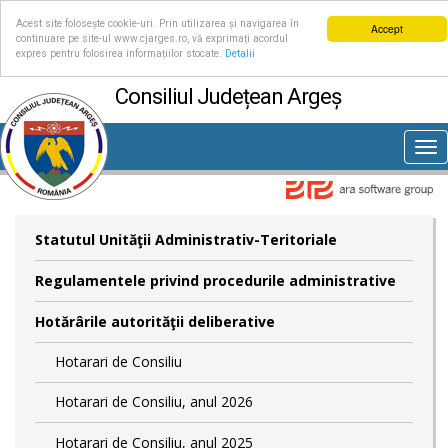
Acest site folosește cookie-uri. Prin utilizarea și navigarea în
Accept
continuare pe site-ul www.cjarges.ro, vă exprimați acordul
expres pentru folosirea informațiilor stocate.
Detalii
Consiliul Județean Argeș
Tog
nav
Statutul Unităţii Administrativ-Teritoriale
Regulamentele privind procedurile administrative
Hotărârile autorităţii deliberative
Hotarari de Consiliu
Hotarari de Consiliu, anul 2026
Hotarari de Consiliu, anul 2025