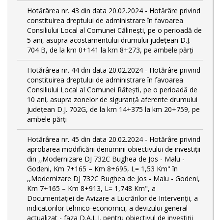
Hotărârea nr. 43 din data 20.02.2024 - Hotărâre privind
constituirea dreptului de administrare în favoarea
Consiliului Local al Comunei Călinești, pe o perioadă de
5 ani, asupra acostamentului drumului județean D.J.
704 B, de la km 0+141 la km 8+273, pe ambele părți
Hotărârea nr. 44 din data 20.02.2024 - Hotărâre privind
constituirea dreptului de administrare în favoarea
Consiliului Local al Comunei Rătești, pe o perioadă de
10 ani, asupra zonelor de siguranță aferente drumului
județean D.J. 702G, de la km 14+375 la km 20+759, pe
ambele părți
Hotărârea nr. 45 din data 20.02.2024 - Hotărâre privind
aprobarea modificării denumirii obiectivului de investiții
din ,,Modernizare DJ 732C Bughea de Jos - Malu -
Godeni, Km 7+165 – Km 8+695, L= 1,53 Km'' în
,,Modernizare DJ 732C Bughea de Jos - Malu - Godeni,
Km 7+165 – Km 8+913, L= 1,748 Km", a
Documentației de Avizare a Lucrărilor de Intervenții, a
indicatorilor tehnico-economici, a devizului general
actualizat - faza D.A.L.I. pentru obiectivul de investiţii