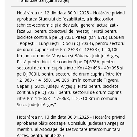
Transfuzie Sanguină Argeș
Hotărârea nr. 12 din data 30.01.2025 - Hotărâre privind
aprobarea Studiului de fezabilitate, a indicatorilor
tehnico-economici și a devizului general actualizat -
faza S.F. pentru obiectivul de investiţii "Pistă pentru
biciclete continuă pe DJ 703E Piteşti (DN 67B) Lupueni
- Popeşti - Lunguieşti - Cocu (DJ 703B), pentru sectorul
de drum cuprins între Km 2+237 - 12+337, L=l0,100
Km, în comunele Moşoaia şi Băbana, Judeţul Argeş,
Pistă pentru biciclete continuă pe DJ 678A, pentru
sectorul de drum cuprins între Km 42+496 - 49+095 și
pe DJ 703H, pentru sectorul de drum cuprins între Km
12+863 - 14+550, L=8,286 Km în comunele Tigveni,
Cepari și Șuici, Judeţul Argeş și Pistă pentru biciclete
continuă pe DJ 703H pentru sectorul de drum cuprins
între Km 14+658 - 17+368, L=2,710 Km în comuna
Șuici, Județul Argeş"
Hotărârea nr. 13 din data 30.01.2025 - Hotărâre privind
aprobarea plății cotizației Consiliului Județean Argeș ca
membru al Asociației de Dezvoltare Intercomunitară
Argeș, pentru anul 2025