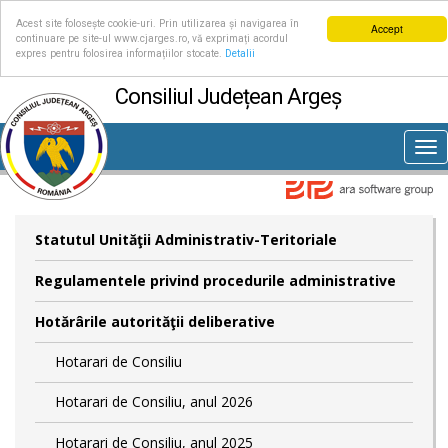
Acest site folosește cookie-uri. Prin utilizarea și navigarea în
Accept
continuare pe site-ul www.cjarges.ro, vă exprimați acordul
expres pentru folosirea informațiilor stocate.
Detalii
Consiliul Județean Argeș
Tog
nav
Statutul Unităţii Administrativ-Teritoriale
Regulamentele privind procedurile administrative
Hotărârile autorităţii deliberative
Hotarari de Consiliu
Hotarari de Consiliu, anul 2026
Hotarari de Consiliu, anul 2025