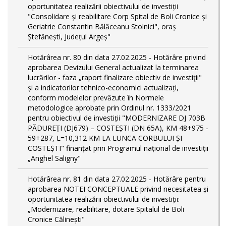
oportunitatea realizării obiectivului de investiții
"Consolidare și reabilitare Corp Spital de Boli Cronice și
Geriatrie Constantin Bălăceanu Stolnici", oraș
Ștefănești, Județul Argeș"
Hotărârea nr. 80 din data 27.02.2025 - Hotărâre privind
aprobarea Devizului General actualizat la terminarea
lucrărilor - faza „raport finalizare obiectiv de investiţii"
și a indicatorilor tehnico-economici actualizați,
conform modelelor prevăzute în Normele
metodologice aprobate prin Ordinul nr. 1333/2021
pentru obiectivul de investiții "MODERNIZARE DJ 703B
PĂDUREȚI (DJ679) – COSTEȘTI (DN 65A), KM 48+975 -
59+287, L=10,312 KM LA LUNCA CORBULUI ȘI
COSTEȘTI" finanțat prin Programul național de investiții
„Anghel Saligny"
Hotărârea nr. 81 din data 27.02.2025 - Hotărâre pentru
aprobarea NOTEI CONCEPTUALE privind necesitatea și
oportunitatea realizării obiectivului de investiții:
„Modernizare, reabilitare, dotare Spitalul de Boli
Cronice Călinești"