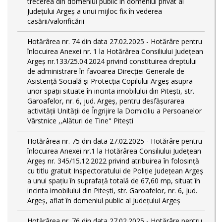
trecerea din domeniul public în domeniul privat al
Județului Argeș a unui mijloc fix în vederea
casării/valorificării
Hotărârea nr. 74 din data 27.02.2025 - Hotărâre pentru
înlocuirea Anexei nr. 1 la Hotărârea Consiliului Județean
Argeș nr.133/25.04.2024 privind constituirea dreptului
de administrare în favoarea Direcției Generale de
Asistență Socială și Protecția Copilului Argeș asupra
unor spații situate în incinta imobilului din Pitești, str.
Garoafelor, nr. 6, jud. Argeș, pentru desfășurarea
activității Unității de Îngrijire la Domiciliu a Persoanelor
Vârstnice ,,Alături de Tine" Pitești
Hotărârea nr. 75 din data 27.02.2025 - Hotărâre pentru
înlocuirea Anexei nr.1 la Hotărârea Consiliului Județean
Argeș nr. 345/15.12.2022 privind atribuirea în folosință
cu titlu gratuit Inspectoratului de Poliție Județean Argeș
a unui spațiu în suprafață totală de 67,60 mp, situat în
incinta imobilului din Pitești, str. Garoafelor, nr. 6, jud.
Argeș, aflat în domeniul public al Județului Argeș
Hotărârea nr. 76 din data 27.02.2025 - Hotărâre pentru