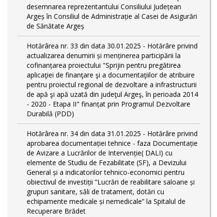
desemnarea reprezentantului Consiliului Județean
Argeș în Consiliul de Administrație al Casei de Asigurări
de Sănătate Argeș
Hotărârea nr. 33 din data 30.01.2025 - Hotărâre privind
actualizarea denumirii și menținerea participării la
cofinanțarea proiectului "Sprijin pentru pregătirea
aplicaţiei de finanţare şi a documentaţiilor de atribuire
pentru proiectul regional de dezvoltare a infrastructurii
de apă şi apă uzată din judeţul Argeş, în perioada 2014
- 2020 - Etapa II" finanțat prin Programul Dezvoltare
Durabilă (PDD)
Hotărârea nr. 34 din data 31.01.2025 - Hotărâre privind
aprobarea documentației tehnice - faza Documentație
de Avizare a Lucrărilor de Intervenție( DALI) cu
elemente de Studiu de Fezabilitate (SF), a Devizului
General și a indicatorilor tehnico-economici pentru
obiectivul de investiții ”Lucrări de reabilitare saloane și
grupuri sanitare, săli de tratament, dotări cu
echipamente medicale și nemedicale” la Spitalul de
Recuperare Brădet