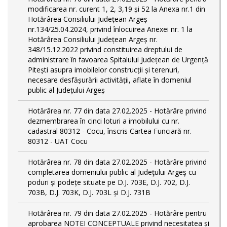
modificarea nr. curent 1, 2, 3,19 și 52 la Anexa nr.1 din
Hotărârea Consiliului Județean Argeș
nr.134/25.04.2024, privind înlocuirea Anexei nr. 1 la
Hotărârea Consiliului Județean Argeș nr.
348/15.12.2022 privind constituirea dreptului de
administrare în favoarea Spitalului Județean de Urgență
Pitești asupra imobilelor construcții și terenuri,
necesare desfășurării activității, aflate în domeniul
public al Județului Argeș
Hotărârea nr. 77 din data 27.02.2025 - Hotărâre privind
dezmembrarea în cinci loturi a imobilului cu nr.
cadastral 80312 - Cocu, înscris Cartea Funciară nr.
80312 - UAT Cocu
Hotărârea nr. 78 din data 27.02.2025 - Hotărâre privind
completarea domeniului public al Judeţului Argeş cu
poduri și podețe situate pe D.J. 703E, D.J. 702, D.J.
703B, D.J. 703K, D.J. 703L și D.J. 731B
Hotărârea nr. 79 din data 27.02.2025 - Hotărâre pentru
aprobarea NOTEI CONCEPTUALE privind necesitatea și