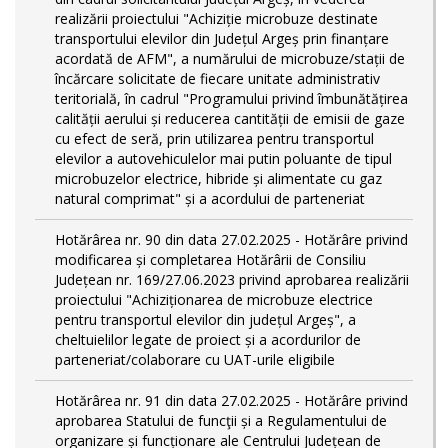
realizării proiectului "Achiziție microbuze destinate
transportului elevilor din Județul Argeș prin finanțare
acordată de AFM", a numărului de microbuze/stații de
încărcare solicitate de fiecare unitate administrativ
teritorială, în cadrul "Programului privind îmbunătățirea
calității aerului și reducerea cantității de emisii de gaze
cu efect de seră, prin utilizarea pentru transportul
elevilor a autovehiculelor mai putin poluante de tipul
microbuzelor electrice, hibride și alimentate cu gaz
natural comprimat" și a acordului de parteneriat
Hotărârea nr. 90 din data 27.02.2025 - Hotărâre privind
modificarea și completarea Hotărârii de Consiliu
Județean nr. 169/27.06.2023 privind aprobarea realizării
proiectului "Achiziționarea de microbuze electrice
pentru transportul elevilor din județul Argeș", a
cheltuielilor legate de proiect și a acordurilor de
parteneriat/colaborare cu UAT-urile eligibile
Hotărârea nr. 91 din data 27.02.2025 - Hotărâre privind
aprobarea Statului de funcţii și a Regulamentului de
organizare și funcționare ale Centrului Județean de