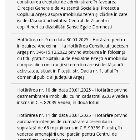
constituirea dreptului de administrare în favoarea
Direcției Generale de Asistență Socială și Protecția
Copilului Argeș asupra imobilului teren și clădire în care
își desfășoară activitatea Centrul de Zi pentru
copii/tineri cu dizabilități Șanse Egale Domnești
Hotărârea nr. 9 din data 30.01.2025 - Hotărâre pentru
înlocuirea Anexei nr. 1 la Hotărârea Consiliului Județean
Argeș nr. 346/15.12.2022 privind atribuirea în folosință
cu titlu gratuit Spitalului de Pediatrie Pitești a imobilului
compus din construcții și teren în care își desfășoară
activitatea, situat în Pitești, str. Dacia nr. 1, aflat în
domeniul public al Județului Argeș
Hotărârea nr. 10 din data 30.01.2025 - Hotărâre privind
dezmembrarea imobilului cu nr. cadastral 82039 Vedea
înscris în C.F. 82039 Vedea, în două loturi
Hotărârea nr. 11 din data 30.01.2025 - Hotărâre privind
aprobarea intenției de cumpărare a terenului în
suprafață de 68 m.p. (înscris în C.F. 99359 Pitești), în
vederea amenajării unei parcări pentru Centrul de