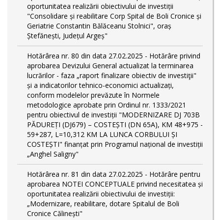
oportunitatea realizării obiectivului de investiții
"Consolidare și reabilitare Corp Spital de Boli Cronice și
Geriatrie Constantin Bălăceanu Stolnici", oraș
Ștefănești, Județul Argeș"
Hotărârea nr. 80 din data 27.02.2025 - Hotărâre privind
aprobarea Devizului General actualizat la terminarea
lucrărilor - faza „raport finalizare obiectiv de investiţii"
și a indicatorilor tehnico-economici actualizați,
conform modelelor prevăzute în Normele
metodologice aprobate prin Ordinul nr. 1333/2021
pentru obiectivul de investiții "MODERNIZARE DJ 703B
PĂDUREȚI (DJ679) – COSTEȘTI (DN 65A), KM 48+975 -
59+287, L=10,312 KM LA LUNCA CORBULUI ȘI
COSTEȘTI" finanțat prin Programul național de investiții
„Anghel Saligny"
Hotărârea nr. 81 din data 27.02.2025 - Hotărâre pentru
aprobarea NOTEI CONCEPTUALE privind necesitatea și
oportunitatea realizării obiectivului de investiții:
„Modernizare, reabilitare, dotare Spitalul de Boli
Cronice Călinești"