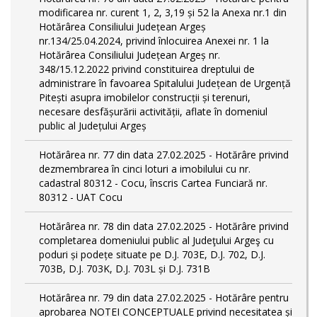
modificarea nr. curent 1, 2, 3,19 și 52 la Anexa nr.1 din
Hotărârea Consiliului Județean Argeș
nr.134/25.04.2024, privind înlocuirea Anexei nr. 1 la
Hotărârea Consiliului Județean Argeș nr.
348/15.12.2022 privind constituirea dreptului de
administrare în favoarea Spitalului Județean de Urgență
Pitești asupra imobilelor construcții și terenuri,
necesare desfășurării activității, aflate în domeniul
public al Județului Argeș
Hotărârea nr. 77 din data 27.02.2025 - Hotărâre privind
dezmembrarea în cinci loturi a imobilului cu nr.
cadastral 80312 - Cocu, înscris Cartea Funciară nr.
80312 - UAT Cocu
Hotărârea nr. 78 din data 27.02.2025 - Hotărâre privind
completarea domeniului public al Judeţului Argeş cu
poduri și podețe situate pe D.J. 703E, D.J. 702, D.J.
703B, D.J. 703K, D.J. 703L și D.J. 731B
Hotărârea nr. 79 din data 27.02.2025 - Hotărâre pentru
aprobarea NOTEI CONCEPTUALE privind necesitatea și