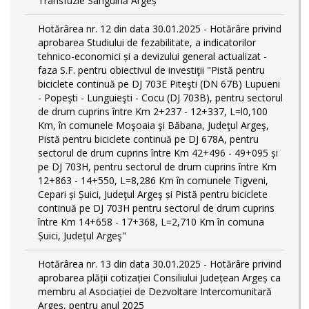
Transfuzie Sanguină Argeș
Hotărârea nr. 12 din data 30.01.2025 - Hotărâre privind
aprobarea Studiului de fezabilitate, a indicatorilor
tehnico-economici și a devizului general actualizat -
faza S.F. pentru obiectivul de investiţii "Pistă pentru
biciclete continuă pe DJ 703E Piteşti (DN 67B) Lupueni
- Popeşti - Lunguieşti - Cocu (DJ 703B), pentru sectorul
de drum cuprins între Km 2+237 - 12+337, L=l0,100
Km, în comunele Moşoaia şi Băbana, Judeţul Argeş,
Pistă pentru biciclete continuă pe DJ 678A, pentru
sectorul de drum cuprins între Km 42+496 - 49+095 și
pe DJ 703H, pentru sectorul de drum cuprins între Km
12+863 - 14+550, L=8,286 Km în comunele Tigveni,
Cepari și Șuici, Judeţul Argeş și Pistă pentru biciclete
continuă pe DJ 703H pentru sectorul de drum cuprins
între Km 14+658 - 17+368, L=2,710 Km în comuna
Șuici, Județul Argeş"
Hotărârea nr. 13 din data 30.01.2025 - Hotărâre privind
aprobarea plății cotizației Consiliului Județean Argeș ca
membru al Asociației de Dezvoltare Intercomunitară
Argeș, pentru anul 2025