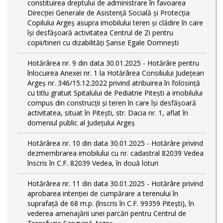
constituirea dreptului de administrare în favoarea
Direcției Generale de Asistență Socială și Protecția
Copilului Argeș asupra imobilului teren și clădire în care
își desfășoară activitatea Centrul de Zi pentru
copii/tineri cu dizabilități Șanse Egale Domnești
Hotărârea nr. 9 din data 30.01.2025 - Hotărâre pentru
înlocuirea Anexei nr. 1 la Hotărârea Consiliului Județean
Argeș nr. 346/15.12.2022 privind atribuirea în folosință
cu titlu gratuit Spitalului de Pediatrie Pitești a imobilului
compus din construcții și teren în care își desfășoară
activitatea, situat în Pitești, str. Dacia nr. 1, aflat în
domeniul public al Județului Argeș
Hotărârea nr. 10 din data 30.01.2025 - Hotărâre privind
dezmembrarea imobilului cu nr. cadastral 82039 Vedea
înscris în C.F. 82039 Vedea, în două loturi
Hotărârea nr. 11 din data 30.01.2025 - Hotărâre privind
aprobarea intenției de cumpărare a terenului în
suprafață de 68 m.p. (înscris în C.F. 99359 Pitești), în
vederea amenajării unei parcări pentru Centrul de