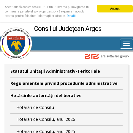
Acest site folosește cookie-uri. Prin utilizarea și navigarea în
Accept
continuare pe site-ul www.cjarges.ro, vă exprimați acordul
expres pentru folosirea informațiilor stocate.
Detalii
Consiliul Județean Argeș
Tog
nav
Statutul Unităţii Administrativ-Teritoriale
Regulamentele privind procedurile administrative
Hotărârile autorităţii deliberative
Hotarari de Consiliu
Hotarari de Consiliu, anul 2026
Hotarari de Consiliu, anul 2025