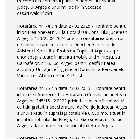
trecerea din domeniul public în domeniul privat al
Județului Argeș a unui mijloc fix în vederea
casării/valorificării
Hotărârea nr. 74 din data 27.02.2025 - Hotărâre pentru
înlocuirea Anexei nr. 1 la Hotărârea Consiliului Județean
Argeș nr.133/25.04.2024 privind constituirea dreptului
de administrare în favoarea Direcției Generale de
Asistență Socială și Protecția Copilului Argeș asupra
unor spații situate în incinta imobilului din Pitești, str.
Garoafelor, nr. 6, jud. Argeș, pentru desfășurarea
activității Unității de Îngrijire la Domiciliu a Persoanelor
Vârstnice ,,Alături de Tine" Pitești
Hotărârea nr. 75 din data 27.02.2025 - Hotărâre pentru
înlocuirea Anexei nr.1 la Hotărârea Consiliului Județean
Argeș nr. 345/15.12.2022 privind atribuirea în folosință
cu titlu gratuit Inspectoratului de Poliție Județean Argeș
a unui spațiu în suprafață totală de 67,60 mp, situat în
incinta imobilului din Pitești, str. Garoafelor, nr. 6, jud.
Argeș, aflat în domeniul public al Județului Argeș
Hotărârea nr. 76 din data 27.02.2025 - Hotărâre pentru