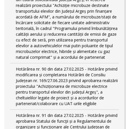
realizării proiectului "Achiziție microbuze destinate
transportului elevilor din Județul Argeș prin finanțare
acordată de AFM", a numărului de microbuze/stații de
încărcare solicitate de fiecare unitate administrativ
teritorială, în cadrul "Programului privind îmbunătățirea
calității aerului și reducerea cantității de emisii de gaze
cu efect de seră, prin utilizarea pentru transportul
elevilor a autovehiculelor mai putin poluante de tipul
microbuzelor electrice, hibride și alimentate cu gaz
natural comprimat" și a acordului de parteneriat
Hotărârea nr. 90 din data 27.02.2025 - Hotărâre privind
modificarea și completarea Hotărârii de Consiliu
Județean nr. 169/27.06.2023 privind aprobarea realizării
proiectului "Achiziționarea de microbuze electrice
pentru transportul elevilor din județul Argeș", a
cheltuielilor legate de proiect și a acordurilor de
parteneriat/colaborare cu UAT-urile eligibile
Hotărârea nr. 91 din data 27.02.2025 - Hotărâre privind
aprobarea Statului de funcţii și a Regulamentului de
organizare și funcționare ale Centrului Județean de