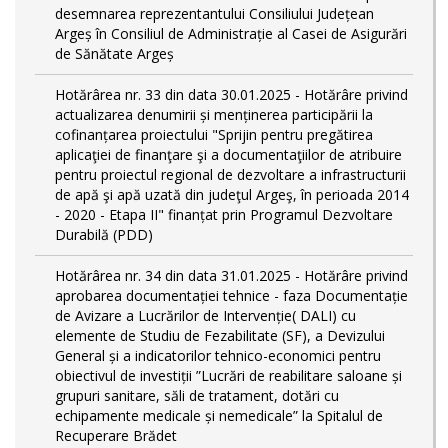
desemnarea reprezentantului Consiliului Județean
Argeș în Consiliul de Administrație al Casei de Asigurări
de Sănătate Argeș
Hotărârea nr. 33 din data 30.01.2025 - Hotărâre privind
actualizarea denumirii și menținerea participării la
cofinanțarea proiectului "Sprijin pentru pregătirea
aplicaţiei de finanţare şi a documentaţiilor de atribuire
pentru proiectul regional de dezvoltare a infrastructurii
de apă şi apă uzată din judeţul Argeş, în perioada 2014
- 2020 - Etapa II" finanțat prin Programul Dezvoltare
Durabilă (PDD)
Hotărârea nr. 34 din data 31.01.2025 - Hotărâre privind
aprobarea documentației tehnice - faza Documentație
de Avizare a Lucrărilor de Intervenție( DALI) cu
elemente de Studiu de Fezabilitate (SF), a Devizului
General și a indicatorilor tehnico-economici pentru
obiectivul de investiții ”Lucrări de reabilitare saloane și
grupuri sanitare, săli de tratament, dotări cu
echipamente medicale și nemedicale” la Spitalul de
Recuperare Brădet