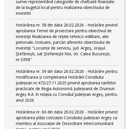
sumei reprezentând categoriile de cheltuieli finanțate
de la bugetul local pentru realizarea obiectivului de
investitii
Hotărârea nr. 58 din data 26.02.2026 - Hotărâre privind
aprobarea Temei de proiectare pentru obiectivul de
investiţii Realizarea de reţele tehnico-edilitare, alei
pietonale, trotuare, parcări aferente obiectivului de
investiţii "Locuințe de serviciu, jud. Argeş, oraşul
Ştefăneşti, sat Ştefaneştii Noi, str. Calea Bucureşti,
nr.339B"
Hotărârea nr. 59 din data 26.02.2026 - Hotărâre pentru
modificarea și completarea Hotărârii Consiliului
Județean nr.472/27.11.2025 privind aprobarea tarifelor
practicate de Regia Autonomă Județeană de Drumuri
Argeș R.A. în relația cu Consiliul Județean Argeș, pentru
anul 2026
Hotărârea nr. 60 din data 26.02.2026 - Hotărâre privind
aprobarea plății cotizației Consiliului Județean Argeș ca
membru al Asociației de Dezvoltare Intercomunitară