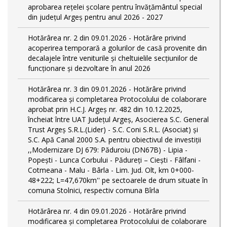
aprobarea rețelei școlare pentru învățământul special
din județul Argeș pentru anul 2026 - 2027
Hotărârea nr. 2 din 09.01.2026 - Hotărâre privind
acoperirea temporară a golurilor de casă provenite din
decalajele între veniturile și cheltuielile secțiunilor de
funcționare și dezvoltare în anul 2026
Hotărârea nr. 3 din 09.01.2026 - Hotărâre privind
modificarea și completarea Protocolului de colaborare
aprobat prin H.C.J. Argeș nr. 482 din 10.12.2025,
încheiat între UAT Județul Argeș, Asocierea S.C. General
Trust Argeș S.R.L.(Lider) - S.C. Coni S.R.L. (Asociat) și
S.C. Apă Canal 2000 S.A. pentru obiectivul de investiții
,,Modernizare DJ 679: Păduroiu (DN67B) - Lipia -
Popești - Lunca Corbului - Pădureți – Ciești - Fâlfani -
Cotmeana - Malu - Bârla - Lim. Jud. Olt, km 0+000-
48+222; L=47,670km'' pe sectoarele de drum situate în
comuna Stolnici, respectiv comuna Bîrla
Hotărârea nr. 4 din 09.01.2026 - Hotărâre privind
modificarea și completarea Protocolului de colaborare