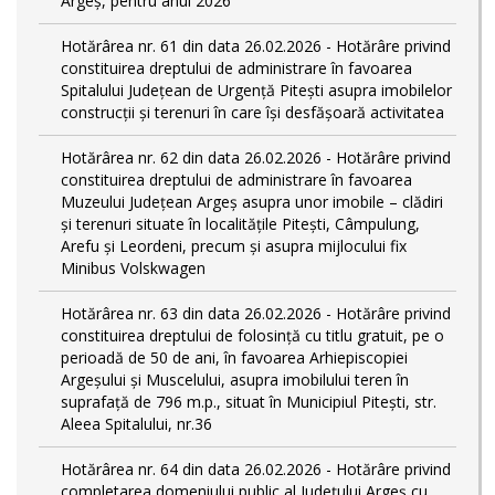
Argeș, pentru anul 2026
Hotărârea nr. 61 din data 26.02.2026 - Hotărâre privind
constituirea dreptului de administrare în favoarea
Spitalului Județean de Urgență Pitești asupra imobilelor
construcții și terenuri în care își desfășoară activitatea
Hotărârea nr. 62 din data 26.02.2026 - Hotărâre privind
constituirea dreptului de administrare în favoarea
Muzeului Județean Argeș asupra unor imobile – clădiri
și terenuri situate în localitățile Pitești, Câmpulung,
Arefu și Leordeni, precum și asupra mijlocului fix
Minibus Volskwagen
Hotărârea nr. 63 din data 26.02.2026 - Hotărâre privind
constituirea dreptului de folosință cu titlu gratuit, pe o
perioadă de 50 de ani, în favoarea Arhiepiscopiei
Argeșului și Muscelului, asupra imobilului teren în
suprafață de 796 m.p., situat în Municipiul Pitești, str.
Aleea Spitalului, nr.36
Hotărârea nr. 64 din data 26.02.2026 - Hotărâre privind
completarea domeniului public al Judeţului Argeş cu