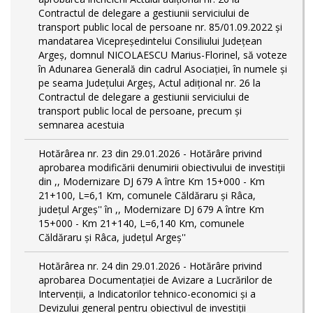
Contractul de delegare a gestiunii serviciului de
transport public local de persoane nr. 85/01.09.2022 și
mandatarea Vicepreședintelui Consiliului Județean
Argeș, domnul NICOLAESCU Marius-Florinel, să voteze
în Adunarea Generală din cadrul Asociației, în numele și
pe seama Județului Argeș, Actul adițional nr. 26 la
Contractul de delegare a gestiunii serviciului de
transport public local de persoane, precum și
semnarea acestuia
Hotărârea nr. 23 din 29.01.2026 - Hotărâre privind
aprobarea modificării denumirii obiectivului de investiții
din ,, Modernizare DJ 679 A între Km 15+000 - Km
21+100, L=6,1 Km, comunele Căldăraru și Râca,
județul Argeș'' în ,, Modernizare DJ 679 A între Km
15+000 - Km 21+140, L=6,140 Km, comunele
Căldăraru și Râca, județul Argeș''
Hotărârea nr. 24 din 29.01.2026 - Hotărâre privind
aprobarea Documentației de Avizare a Lucrărilor de
Intervenții, a Indicatorilor tehnico-economici și a
Devizului general pentru obiectivul de investiții