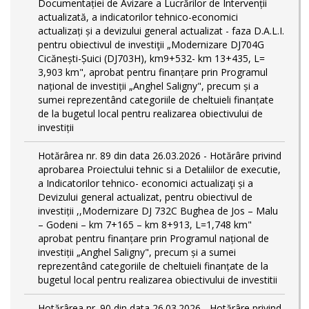
Documentației de Avizare a Lucrărilor de Intervenții
actualizată, a indicatorilor tehnico-economici
actualizați și a devizului general actualizat - faza D.A.L.I.
pentru obiectivul de investiţii „Modernizare DJ704G
Cicănești-Șuici (DJ703H), km9+532- km 13+435, L=
3,903 km", aprobat pentru finanțare prin Programul
național de investiții „Anghel Saligny", precum și a
sumei reprezentând categoriile de cheltuieli finanțate
de la bugetul local pentru realizarea obiectivului de
investiții
Hotărârea nr. 89 din data 26.03.2026 - Hotărâre privind
aprobarea Proiectului tehnic si a Detaliilor de executie,
a Indicatorilor tehnico- economici actualizaţi și a
Devizului general actualizat, pentru obiectivul de
investiții ,,Modernizare DJ 732C Bughea de Jos – Malu
– Godeni – km 7+165 – km 8+913, L=1,748 km"
aprobat pentru finanțare prin Programul național de
investiții „Anghel Saligny", precum și a sumei
reprezentând categoriile de cheltuieli finanțate de la
bugetul local pentru realizarea obiectivului de investitii
Hotărârea nr. 90 din data 26.03.2026 - Hotărâre privind