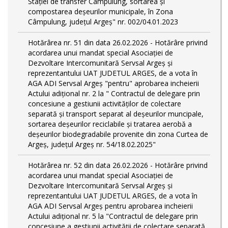
Stației de transfer Câmpulung, sortarea și
compostarea deșeurilor municipale, în Zona
Câmpulung, județul Argeș" nr. 002/04.01.2023
Hotărârea nr. 51 din data 26.02.2026 - Hotărâre privind
acordarea unui mandat special Asociației de
Dezvoltare Intercomunitară Servsal Argeș și
reprezentantului UAT JUDETUL ARGES, de a vota în
AGA ADI Servsal Argeș "pentru" aprobarea incheierii
Actului adițional nr. 2 la " Contractul de delegare prin
concesiune a gestiunii activităților de colectare
separată și transport separat al deșeurilor muncipale,
sortarea deșeurilor reciclabile și tratarea aerobă a
deșeurilor biodegradabile provenite din zona Curtea de
Argeș, județul Argeș nr. 54/18.02.2025"
Hotărârea nr. 52 din data 26.02.2026 - Hotărâre privind
acordarea unui mandat special Asociației de
Dezvoltare Intercomunitară Servsal Argeș și
reprezentantului UAT JUDETUL ARGES, de a vota în
AGA ADI Servsal Argeș pentru aprobarea incheierii
Actului adițional nr. 5 la "Contractul de delegare prin
concesiune a gestiunii activității de colectare separată