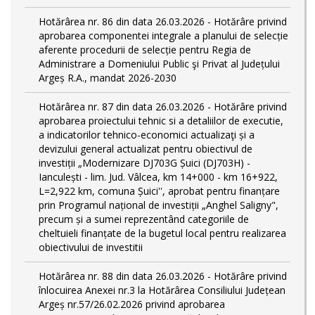
Hotărârea nr. 86 din data 26.03.2026 - Hotărâre privind
aprobarea componentei integrale a planului de selecție
aferente procedurii de selecție pentru Regia de
Administrare a Domeniului Public şi Privat al Județului
Argeș R.A., mandat 2026-2030
Hotărârea nr. 87 din data 26.03.2026 - Hotărâre privind
aprobarea proiectului tehnic si a detaliilor de executie,
a indicatorilor tehnico-economici actualizaţi și a
devizului general actualizat pentru obiectivul de
investiții „Modernizare DJ703G Șuici (DJ703H) -
Ianculești - lim. Jud. Vâlcea, km 14+000 - km 16+922,
L=2,922 km, comuna Șuici'', aprobat pentru finanțare
prin Programul național de investiții „Anghel Saligny",
precum și a sumei reprezentând categoriile de
cheltuieli finanțate de la bugetul local pentru realizarea
obiectivului de investitii
Hotărârea nr. 88 din data 26.03.2026 - Hotărâre privind
înlocuirea Anexei nr.3 la Hotărârea Consiliului Județean
Argeș nr.57/26.02.2026 privind aprobarea