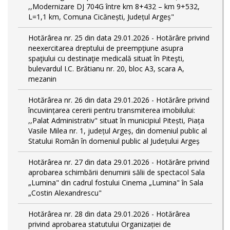
,,Modernizare DJ 704G între km 8+432 – km 9+532,
L=1,1 km, Comuna Cicănești, Județul Argeș"
Hotărârea nr. 25 din data 29.01.2026 - Hotărâre privind
neexercitarea dreptului de preempţiune asupra
spaţiului cu destinaţie medicală situat în Piteşti,
bulevardul I.C. Brătianu nr. 20, bloc A3, scara A,
mezanin
Hotărârea nr. 26 din data 29.01.2026 - Hotărâre privind
încuviințarea cererii pentru transmiterea imobilului:
,,Palat Administrativ" situat în municipiul Pitești, Piața
Vasile Milea nr. 1, județul Argeș, din domeniul public al
Statului Român în domeniul public al Județului Argeș
Hotărârea nr. 27 din data 29.01.2026 - Hotărâre privind
aprobarea schimbării denumirii sălii de spectacol Sala
„Lumina" din cadrul fostului Cinema „Lumina" în Sala
„Costin Alexandrescu"
Hotărârea nr. 28 din data 29.01.2026 - Hotărârea
privind aprobarea statutului Organizației de