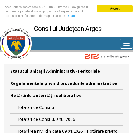
Acest site folosește cookie-uri. Prin utilizarea și navigarea în
Accept
continuare pe site-ul www.cjarges.ro, vă exprimați acordul
expres pentru folosirea informațiilor stocate.
Detalii
Consiliul Județean Argeș
Tog
nav
Statutul Unităţii Administrativ-Teritoriale
Regulamentele privind procedurile administrative
Hotărârile autorităţii deliberative
Hotarari de Consiliu
Hotarari de Consiliu, anul 2026
Hotărârea nr.1 din data 09.01.2026 - Hotărâre privind