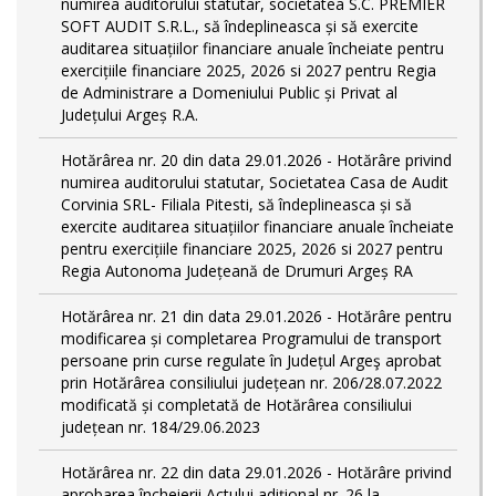
numirea auditorului statutar, societatea S.C. PREMIER
SOFT AUDIT S.R.L., să îndeplineasca și să exercite
auditarea situațiilor financiare anuale încheiate pentru
exercițiile financiare 2025, 2026 si 2027 pentru Regia
de Administrare a Domeniului Public și Privat al
Județului Argeș R.A.
Hotărârea nr. 20 din data 29.01.2026 - Hotărâre privind
numirea auditorului statutar, Societatea Casa de Audit
Corvinia SRL- Filiala Pitesti, să îndeplineasca și să
exercite auditarea situațiilor financiare anuale încheiate
pentru exercițiile financiare 2025, 2026 si 2027 pentru
Regia Autonoma Județeană de Drumuri Argeș RA
Hotărârea nr. 21 din data 29.01.2026 - Hotărâre pentru
modificarea și completarea Programului de transport
persoane prin curse regulate în Județul Argeş aprobat
prin Hotărârea consiliului județean nr. 206/28.07.2022
modificată și completată de Hotărârea consiliului
județean nr. 184/29.06.2023
Hotărârea nr. 22 din data 29.01.2026 - Hotărâre privind
aprobarea încheierii Actului adițional nr. 26 la