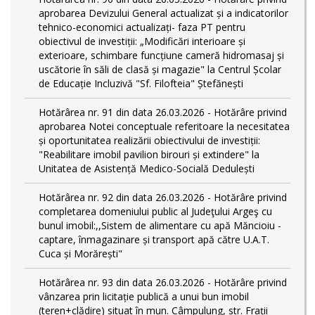
aprobarea Devizului General actualizat și a indicatorilor
tehnico-economici actualizați- faza PT pentru
obiectivul de investiții: „Modificări interioare și
exterioare, schimbare funcțiune cameră hidromasaj și
uscătorie în săli de clasă și magazie" la Centrul Școlar
de Educație Incluzivă "Sf. Filofteia" Ștefănești
Hotărârea nr. 91 din data 26.03.2026 - Hotărâre privind
aprobarea Notei conceptuale referitoare la necesitatea
și oportunitatea realizării obiectivului de investiții:
"Reabilitare imobil pavilion birouri și extindere" la
Unitatea de Asistență Medico-Socială Dedulești
Hotărârea nr. 92 din data 26.03.2026 - Hotărâre privind
completarea domeniului public al Judeţului Argeş cu
bunul imobil:,,Sistem de alimentare cu apă Măncioiu -
captare, înmagazinare și transport apă către U.A.T.
Cuca și Morărești"
Hotărârea nr. 93 din data 26.03.2026 - Hotărâre privind
vânzarea prin licitație publică a unui bun imobil
(teren+clădire) situat în mun. Câmpulung, str. Frații