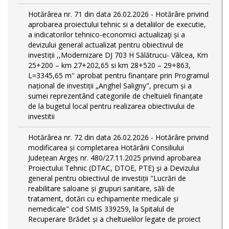
Hotărârea nr. 71 din data 26.02.2026 - Hotărâre privind
aprobarea proiectului tehnic si a detaliilor de executie,
a indicatorilor tehnico-economici actualizaţi și a
devizului general actualizat pentru obiectivul de
investiții ,,Modernizare DJ 703 H Sălătrucu- Vâlcea, Km
25+200 – km 27+202,65 si km 28+520 – 29+863,
L=3345,65 m'' aprobat pentru finanțare prin Programul
național de investiții „Anghel Saligny", precum și a
sumei reprezentând categoriile de cheltuieli finanțate
de la bugetul local pentru realizarea obiectivului de
investitii
Hotărârea nr. 72 din data 26.02.2026 - Hotărâre privind
modificarea și completarea Hotărârii Consiliului
Județean Argeș nr. 480/27.11.2025 privind aprobarea
Proiectului Tehnic (DTAC, DTOE, PTE) și a Devizului
general pentru obiectivul de investiții "Lucrări de
reabilitare saloane și grupuri sanitare, săli de
tratament, dotări cu echipamente medicale și
nemedicale" cod SMIS 339259, la Spitalul de
Recuperare Brădet și a cheltuielilor legate de proiect