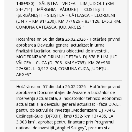
148+980) – SĂLIȘTEA – VEDEA – LIM.JUD.OLT (KM
34+714) – MÂRGHIA - PĂDUREȚI – COSTEȘTI
-ȘERBĂNEȘTI – SILIȘTEA – CĂTEASCA – LEORDENI
(DN 7 – KM 91+230), KM 77+826 – 83+126, L=5,3 KM,
COMUNA CĂTEASCA, JUD. ARGEȘ "
Hotărârea nr. 56 din data 26.02.2026 - Hotărâre privind
aprobarea Devizului general actualizat în urma
finalizării lucrărilor, pentru obiectivul de investiții „
MODERNIZARE DRUM JUDEȚEAN DJ 678 B LIM. JUD.
VÂLCEA – CUCA (DJ 703- KM 9+765), KM 26+950-
27+862, L=0,912 KM, COMUNA CUCA, JUDEȚUL
ARGEȘ"
Hotărârea nr. 57 din data 26.02.2026 - Hotărâre privind
aprobarea Documentației de Avizare a Lucrărilor de
Intervenții actualizata, a indicatorilor tehnico-economici
actualizati si a devizului general actualizat - faza D.A.L.I.
pentru obiectivul de investiţii „Modernizare DJ 704 G
Cicănești-Șuici (DJ703H), km9+532- km 13+435, L=
3,903 km", aprobat pentru finanțare prin Programul
național de investiții „Anghel Saligny", precum și a