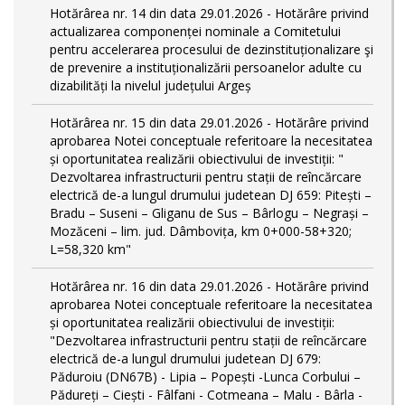
Hotărârea nr. 14 din data 29.01.2026 - Hotărâre privind
actualizarea componenței nominale a Comitetului
pentru accelerarea procesului de dezinstituționalizare şi
de prevenire a instituționalizării persoanelor adulte cu
dizabilități la nivelul județului Argeș
Hotărârea nr. 15 din data 29.01.2026 - Hotărâre privind
aprobarea Notei conceptuale referitoare la necesitatea
și oportunitatea realizării obiectivului de investiții: "
Dezvoltarea infrastructurii pentru stații de reîncărcare
electrică de-a lungul drumului judetean DJ 659: Pitești –
Bradu – Suseni – Gliganu de Sus – Bârlogu – Negrași –
Mozăceni – lim. jud. Dâmbovița, km 0+000-58+320;
L=58,320 km"
Hotărârea nr. 16 din data 29.01.2026 - Hotărâre privind
aprobarea Notei conceptuale referitoare la necesitatea
și oportunitatea realizării obiectivului de investiții:
"Dezvoltarea infrastructurii pentru stații de reîncărcare
electrică de-a lungul drumului judetean DJ 679:
Păduroiu (DN67B) - Lipia – Popești -Lunca Corbului –
Pădureți – Ciești - Fâlfani - Cotmeana – Malu - Bârla -