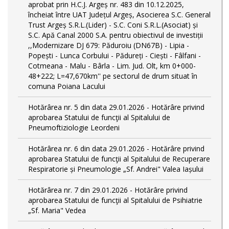
aprobat prin H.C.J. Argeș nr. 483 din 10.12.2025,
încheiat între UAT Județul Argeș, Asocierea S.C. General
Trust Argeș S.R.L.(Lider) - S.C. Coni S.R.L.(Asociat) și
S.C. Apă Canal 2000 S.A. pentru obiectivul de investiții
,,Modernizare DJ 679: Păduroiu (DN67B) - Lipia -
Popești - Lunca Corbului - Pădureți - Ciești - Fâlfani -
Cotmeana - Malu - Bârla - Lim. Jud. Olt, km 0+000-
48+222; L=47,670km'' pe sectorul de drum situat în
comuna Poiana Lacului
Hotărârea nr. 5 din data 29.01.2026 - Hotărâre privind
aprobarea Statului de funcţii al Spitalului de
Pneumoftiziologie Leordeni
Hotărârea nr. 6 din data 29.01.2026 - Hotărâre privind
aprobarea Statului de funcţii al Spitalului de Recuperare
Respiratorie și Pneumologie „Sf. Andrei" Valea Iașului
Hotărârea nr. 7 din 29.01.2026 - Hotărâre privind
aprobarea Statului de funcţii al Spitalului de Psihiatrie
„Sf. Maria" Vedea