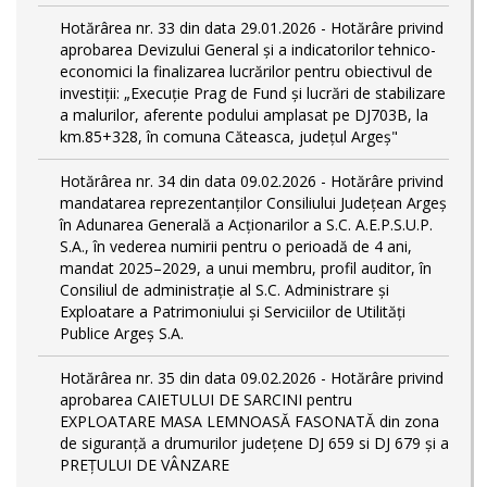
Hotărârea nr. 33 din data 29.01.2026 - Hotărâre privind
aprobarea Devizului General și a indicatorilor tehnico-
economici la finalizarea lucrărilor pentru obiectivul de
investiții: „Execuție Prag de Fund și lucrări de stabilizare
a malurilor, aferente podului amplasat pe DJ703B, la
km.85+328, în comuna Căteasca, județul Argeș"
Hotărârea nr. 34 din data 09.02.2026 - Hotărâre privind
mandatarea reprezentanților Consiliului Județean Argeș
în Adunarea Generală a Acționarilor a S.C. A.E.P.S.U.P.
S.A., în vederea numirii pentru o perioadă de 4 ani,
mandat 2025–2029, a unui membru, profil auditor, în
Consiliul de administrație al S.C. Administrare și
Exploatare a Patrimoniului și Serviciilor de Utilități
Publice Argeș S.A.
Hotărârea nr. 35 din data 09.02.2026 - Hotărâre privind
aprobarea CAIETULUI DE SARCINI pentru
EXPLOATARE MASA LEMNOASĂ FASONATĂ din zona
de siguranță a drumurilor județene DJ 659 si DJ 679 și a
PREȚULUI DE VÂNZARE