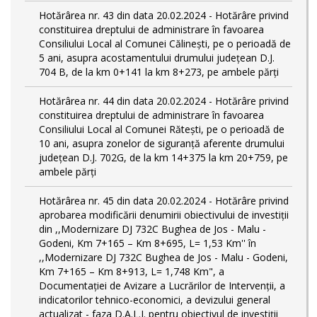
Hotărârea nr. 43 din data 20.02.2024 - Hotărâre privind
constituirea dreptului de administrare în favoarea
Consiliului Local al Comunei Călinești, pe o perioadă de
5 ani, asupra acostamentului drumului județean D.J.
704 B, de la km 0+141 la km 8+273, pe ambele părți
Hotărârea nr. 44 din data 20.02.2024 - Hotărâre privind
constituirea dreptului de administrare în favoarea
Consiliului Local al Comunei Rătești, pe o perioadă de
10 ani, asupra zonelor de siguranță aferente drumului
județean D.J. 702G, de la km 14+375 la km 20+759, pe
ambele părți
Hotărârea nr. 45 din data 20.02.2024 - Hotărâre privind
aprobarea modificării denumirii obiectivului de investiții
din ,,Modernizare DJ 732C Bughea de Jos - Malu -
Godeni, Km 7+165 – Km 8+695, L= 1,53 Km'' în
,,Modernizare DJ 732C Bughea de Jos - Malu - Godeni,
Km 7+165 – Km 8+913, L= 1,748 Km", a
Documentației de Avizare a Lucrărilor de Intervenții, a
indicatorilor tehnico-economici, a devizului general
actualizat - faza D.A.L.I. pentru obiectivul de investiţii