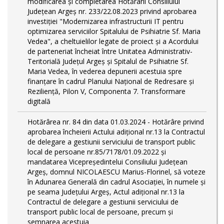
modificarea și completarea Hotărârii Consiliului
Județean Argeș nr. 233/22.08.2023 privind aprobarea
investiției "Modernizarea infrastructurii IT pentru
optimizarea serviciilor Spitalului de Psihiatrie Sf. Maria
Vedea", a cheltuielilor legate de proiect și a Acordului
de parteneriat încheiat între Unitatea Administrativ-
Teritorială Județul Argeș și Spitalul de Psihiatrie Sf.
Maria Vedea, în vederea depunerii acestuia spre
finanțare în cadrul Planului Național de Redresare și
Reziliență, Pilon V, Componenta 7. Transformare
digitală
Hotărârea nr. 84 din data 01.03.2024 - Hotărâre privind
aprobarea încheierii Actului adițional nr.13 la Contractul
de delegare a gestiunii serviciului de transport public
local de persoane nr.85/7178/01.09.2022 și
mandatarea Vicepreședintelui Consiliului Județean
Argeș, domnul NICOLAESCU Marius-Florinel, să voteze
în Adunarea Generală din cadrul Asociației, în numele și
pe seama Județului Argeș, Actul adițional nr.13 la
Contractul de delegare a gestiunii serviciului de
transport public local de persoane, precum și
semnarea acestuia