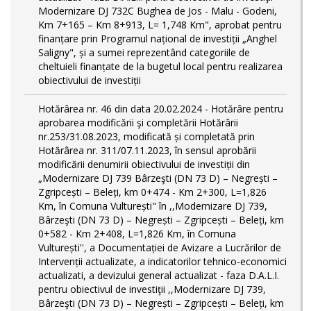
Modernizare DJ 732C Bughea de Jos - Malu - Godeni,
Km 7+165 – Km 8+913, L= 1,748 Km", aprobat pentru
finanțare prin Programul național de investiții „Anghel
Saligny", și a sumei reprezentând categoriile de
cheltuieli finanțate de la bugetul local pentru realizarea
obiectivului de investiții
Hotărârea nr. 46 din data 20.02.2024 - Hotărâre pentru
aprobarea modificării şi completării Hotărârii
nr.253/31.08.2023, modificată și completată prin
Hotărârea nr. 311/07.11.2023, în sensul aprobării
modificării denumirii obiectivului de investiții din
„Modernizare DJ 739 Bârzeşti (DN 73 D) – Negrești –
Zgripcești – Beleți, km 0+474 - Km 2+300, L=1,826
Km, în Comuna Vulturești" în ,,Modernizare DJ 739,
Bârzeşti (DN 73 D) – Negrești – Zgripcești – Beleți, km
0+582 - Km 2+408, L=1,826 Km, în Comuna
Vulturești'', a Documentației de Avizare a Lucrărilor de
Intervenții actualizate, a indicatorilor tehnico-economici
actualizati, a devizului general actualizat - faza D.A.L.I.
pentru obiectivul de investiţii ,,Modernizare DJ 739,
Bârzeşti (DN 73 D) – Negrești – Zgripcești – Beleți, km