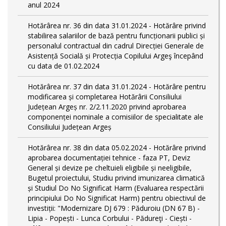
anul 2024
Hotărârea nr. 36 din data 31.01.2024 - Hotărâre privind
stabilirea salariilor de bază pentru funcționarii publici și
personalul contractual din cadrul Direcției Generale de
Asistență Socială și Protecția Copilului Argeş începând
cu data de 01.02.2024
Hotărârea nr. 37 din data 31.01.2024 - Hotărâre pentru
modificarea și completarea Hotărârii Consiliului
Județean Argeș nr. 2/2.11.2020 privind aprobarea
componenței nominale a comisiilor de specialitate ale
Consiliului Județean Argeș
Hotărârea nr. 38 din data 05.02.2024 - Hotărâre privind
aprobarea documentației tehnice - faza PT, Deviz
General și devize pe cheltuieli eligibile și neeligibile,
Bugetul proiectului, Studiu privind imunizarea climatică
și Studiul Do No Significat Harm (Evaluarea respectării
principiului Do No Significat Harm) pentru obiectivul de
investiții: "Modernizare DJ 679 : Păduroiu (DN 67 B) -
Lipia - Popești - Lunca Corbului - Pădureţi - Ciești -