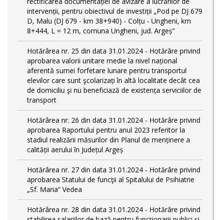
rectificarea documentației de avizare a lucrărilor de
intervenții, pentru obiectivul de investiții „Pod pe DJ 679
D, Malu (DJ 679 - km 38+940) - Colțu - Ungheni, km
8+444, L = 12 m, comuna Ungheni, jud. Argeș”
Hotărârea nr. 25 din data 31.01.2024 - Hotărâre privind
aprobarea valorii unitare medie la nivel național
aferentă sumei forfetare lunare pentru transportul
elevilor care sunt şcolarizați în altă localitate decât cea
de domiciliu şi nu beneficiază de existența serviciilor de
transport
Hotărârea nr. 26 din data 31.01.2024 - Hotărâre privind
aprobarea Raportului pentru anul 2023 referitor la
stadiul realizării măsurilor din Planul de menținere a
calității aerului în Județul Argeș
Hotărârea nr. 27 din data 31.01.2024 - Hotărâre privind
aprobarea Statului de funcţii al Spitalului de Psihiatrie
„Sf. Maria” Vedea
Hotărârea nr. 28 din data 31.01.2024 - Hotărâre privind
stabilirea salariilor de bază pentru funcționarii publici și