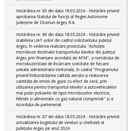
Hotărârea nr. 85 din data 18.03.2024 - Hotărâre privind
aprobarea Statului de funcţii al Regiei Autonome
Județene de Drumuri Argeș R.A.
Hotărârea nr. 86 din data 18.03.2024 - Hotărâre privind
stabilirea UAT-urilor din cadrul solicitantului Județul
Arges, în vederea realizării proiectului "Achiziție
microbuze destinate transportului elevilor din Județul
Argeș prin finanțare acordată de AFM", a numărului de
microbuze/stații de încărcare solicitate de fiecare
unitate administrativ teritorială, în cadrul "Programului
privind îmbunătățirea calității aerului și reducerea
cantității de emisii de gaze cu efect de seră, prin
utilizarea pentru transportul elevilor a autovehiculelor
mai puțin poluante de tipul microbuzelor electrice,
hibride și alimentate cu gaz natural comprimat" și a
Acordului de parteneriat
Hotărârea nr. 87 din data 18.03.2024 - Hotărâre privind
actualizarea bugetului de venituri și cheltuieli al
Județului Argeș pe anul 2024