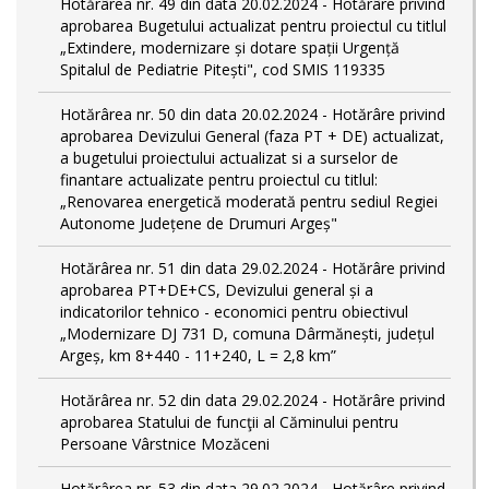
Hotărârea nr. 49 din data 20.02.2024 - Hotărâre privind
aprobarea Bugetului actualizat pentru proiectul cu titlul
„Extindere, modernizare și dotare spații Urgență
Spitalul de Pediatrie Pitești", cod SMIS 119335
Hotărârea nr. 50 din data 20.02.2024 - Hotărâre privind
aprobarea Devizului General (faza PT + DE) actualizat,
a bugetului proiectului actualizat si a surselor de
finantare actualizate pentru proiectul cu titlul:
„Renovarea energetică moderată pentru sediul Regiei
Autonome Județene de Drumuri Argeș"
Hotărârea nr. 51 din data 29.02.2024 - Hotărâre privind
aprobarea PT+DE+CS, Devizului general și a
indicatorilor tehnico - economici pentru obiectivul
„Modernizare DJ 731 D, comuna Dârmănești, județul
Argeș, km 8+440 - 11+240, L = 2,8 km”
Hotărârea nr. 52 din data 29.02.2024 - Hotărâre privind
aprobarea Statului de funcţii al Căminului pentru
Persoane Vârstnice Mozăceni
Hotărârea nr. 53 din data 29.02.2024 - Hotărâre privind