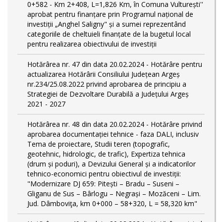
0+582 - Km 2+408, L=1,826 Km, în Comuna Vulturești''
aprobat pentru finanțare prin Programul național de
investiții „Anghel Saligny" și a sumei reprezentând
categoriile de cheltuieli finanțate de la bugetul local
pentru realizarea obiectivului de investiții
Hotărârea nr. 47 din data 20.02.2024 - Hotărâre pentru
actualizarea Hotărârii Consiliului Județean Argeș
nr.234/25.08.2022 privind aprobarea de principiu a
Strategiei de Dezvoltare Durabilă a Județului Argeș
2021 - 2027
Hotărârea nr. 48 din data 20.02.2024 - Hotărâre privind
aprobarea documentației tehnice - faza DALI, inclusiv
Tema de proiectare, Studii teren (topografic,
geotehnic, hidrologic, de trafic), Expertiza tehnica
(drum și poduri), a Devizului General și a indicatorilor
tehnico-economici pentru obiectivul de investiții:
"Modernizare DJ 659: Pitești – Bradu – Suseni –
Gliganu de Sus – Bârlogu – Negrași – Mozăceni – Lim.
Jud. Dâmboviţa, km 0+000 – 58+320, L = 58,320 km"