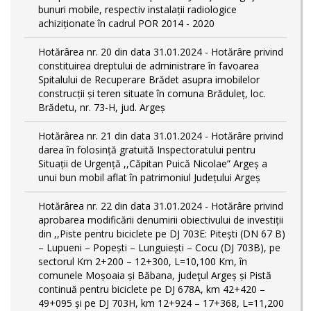
bunuri mobile, respectiv instalații radiologice
achiziționate în cadrul POR 2014 - 2020
Hotărârea nr. 20 din data 31.01.2024 - Hotărâre privind
constituirea dreptului de administrare în favoarea
Spitalului de Recuperare Brădet asupra imobilelor
construcții și teren situate în comuna Brăduleț, loc.
Brădetu, nr. 73-H, jud. Argeș
Hotărârea nr. 21 din data 31.01.2024 - Hotărâre privind
darea în folosință gratuită Inspectoratului pentru
Situații de Urgență ,,Căpitan Puică Nicolae” Argeș a
unui bun mobil aflat în patrimoniul Județului Argeș
Hotărârea nr. 22 din data 31.01.2024 - Hotărâre privind
aprobarea modificării denumirii obiectivului de investiții
din ,,Piste pentru biciclete pe DJ 703E: Pitești (DN 67 B)
– Lupueni – Popești – Lunguiești – Cocu (DJ 703B), pe
sectorul Km 2+200 – 12+300, L=10,100 Km, în
comunele Moșoaia și Băbana, judeţul Argeș și Pistă
continuă pentru biciclete pe DJ 678A, km 42+420 –
49+095 și pe DJ 703H, km 12+924 – 17+368, L=11,200