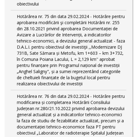
obiectivului
Hotărârea nr. 75 din data 29.02.2024 - Hotărâre pentru
aprobarea modificării şi completării Hotărârii nr. 255
din 28.10.2021 privind aprobarea Documentației de
Avizare a Lucrărilor de Intervenții, a indicatorilor
tehnico-economici, a devizului general actualizat - faza
D.A.L.I. pentru obiectivul de investiţii ,,Modernizare DJ
731B, Sate Sămara și Metofu, km 1+603 – km 3+732,
în Comuna Poiana Lacului, L = 2,129 km'' aprobat
pentru finanțare prin Programul național de investiții
„Anghel Saligny", și a sumei reprezentând categoriile
de cheltuieli finanțate de la bugetul local pentru
realizarea obiectivului de investiții
Hotărârea nr. 76 din data 29.02.2024 - Hotărâre pentru
modificarea și completarea Hotărârii Consiliului
Județean nr.280/21.10.2022 privind aprobarea devizului
general actualizat și a indicatorilor tehnico-economici
la faza de studiu de fezabilitate actualizat, precum și a
documentației tehnico-economice faza PT pentru
obiectivul „Laborator de radioterapie Spitalul Județean