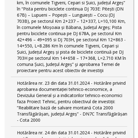
km, în comunele Tigveni, Cepari si Șuici, județul Argeș”
în “Pista pentru biciclete continua DJ 703E: Pitești (DN
67B) – Lupueni – Popești – Lunguiești – Cocu (DJ
703B), pe sectorul Km 2+237 – 12+337, L=10,100 Km,
în comunele Moșoaia și Băbana, Județul Argeș; Pista
pentru biciclete continua pe DJ 678A, pe sectorul Km
42+496 – 49+095 si DJ 703H, pe sectorul Km 12+863 -
14+550, L=8.286 Km în comunele Tigveni, Cepari și
Șuici, Județul Argeș și pista de biciclete continuă pe DJ
703H pe sectorul Km 14+658 – 17+368, L=2.710 KM în
comuna Șuici, Județul Argeș” şi aprobarea Temei de
proiectare pentru acest obiectiv de investiţii
Hotărârea nr. 23 din data 31.01.2024 - Hotărâre privind
aprobarea documentației tehnico-economice, a
Devizului General și a indicatorilor tehnico-economici
faza Proiect Tehnic, pentru obiectivul de investiții:
”Reabilitare bază de salvare montană Cota 2000
Transfăgărășan, județul Argeș” - DN7C Transfăgărășan
- Cota 2000
Hotărârea nr. 24 din data 31.01.2024 - Hotărâre privind