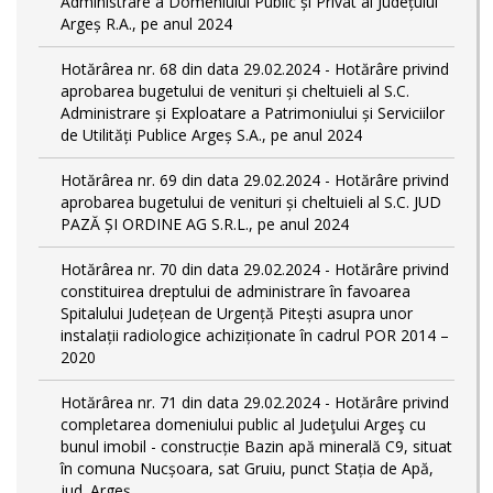
Administrare a Domeniului Public și Privat al Județului
Argeș R.A., pe anul 2024
Hotărârea nr. 68 din data 29.02.2024 - Hotărâre privind
aprobarea bugetului de venituri și cheltuieli al S.C.
Administrare și Exploatare a Patrimoniului și Serviciilor
de Utilități Publice Argeș S.A., pe anul 2024
Hotărârea nr. 69 din data 29.02.2024 - Hotărâre privind
aprobarea bugetului de venituri și cheltuieli al S.C. JUD
PAZĂ ȘI ORDINE AG S.R.L., pe anul 2024
Hotărârea nr. 70 din data 29.02.2024 - Hotărâre privind
constituirea dreptului de administrare în favoarea
Spitalului Județean de Urgență Pitești asupra unor
instalații radiologice achiziționate în cadrul POR 2014 –
2020
Hotărârea nr. 71 din data 29.02.2024 - Hotărâre privind
completarea domeniului public al Judeţului Argeş cu
bunul imobil - construcție Bazin apă minerală C9, situat
în comuna Nucșoara, sat Gruiu, punct Stația de Apă,
jud. Argeș