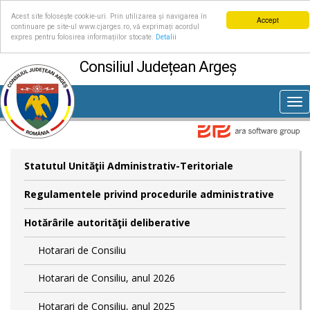
Acest site folosește cookie-uri. Prin utilizarea și navigarea în
Accept
continuare pe site-ul www.cjarges.ro, vă exprimați acordul
expres pentru folosirea informațiilor stocate.
Detalii
Consiliul Județean Argeș
Tog
nav
Statutul Unităţii Administrativ-Teritoriale
Regulamentele privind procedurile administrative
Hotărârile autorităţii deliberative
Hotarari de Consiliu
Hotarari de Consiliu, anul 2026
Hotarari de Consiliu, anul 2025