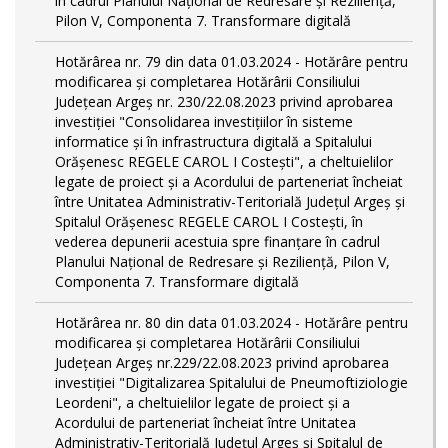
în cadrul Planului Național de Redresare și Reziliență,
Pilon V, Componenta 7. Transformare digitală
Hotărârea nr. 79 din data 01.03.2024 - Hotărâre pentru
modificarea și completarea Hotărârii Consiliului
Județean Argeș nr. 230/22.08.2023 privind aprobarea
investiției "Consolidarea investițiilor în sisteme
informatice și în infrastructura digitală a Spitalului
Orășenesc REGELE CAROL I Costești", a cheltuielilor
legate de proiect și a Acordului de parteneriat încheiat
între Unitatea Administrativ-Teritorială Județul Argeș și
Spitalul Orășenesc REGELE CAROL I Costești, în
vederea depunerii acestuia spre finanțare în cadrul
Planului Național de Redresare și Reziliență, Pilon V,
Componenta 7. Transformare digitală
Hotărârea nr. 80 din data 01.03.2024 - Hotărâre pentru
modificarea și completarea Hotărârii Consiliului
Județean Argeș nr.229/22.08.2023 privind aprobarea
investiției "Digitalizarea Spitalului de Pneumoftiziologie
Leordeni", a cheltuielilor legate de proiect și a
Acordului de parteneriat încheiat între Unitatea
Administrativ-Teritorială Județul Argeș și Spitalul de