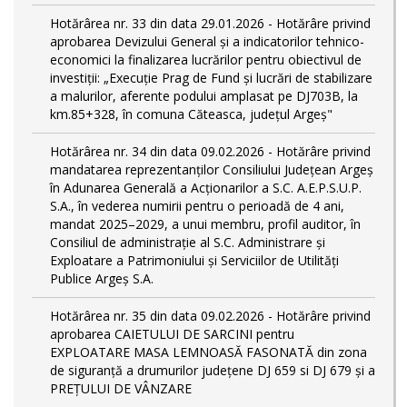
Hotărârea nr. 33 din data 29.01.2026 - Hotărâre privind
aprobarea Devizului General și a indicatorilor tehnico-
economici la finalizarea lucrărilor pentru obiectivul de
investiții: „Execuție Prag de Fund și lucrări de stabilizare
a malurilor, aferente podului amplasat pe DJ703B, la
km.85+328, în comuna Căteasca, județul Argeș"
Hotărârea nr. 34 din data 09.02.2026 - Hotărâre privind
mandatarea reprezentanților Consiliului Județean Argeș
în Adunarea Generală a Acționarilor a S.C. A.E.P.S.U.P.
S.A., în vederea numirii pentru o perioadă de 4 ani,
mandat 2025–2029, a unui membru, profil auditor, în
Consiliul de administrație al S.C. Administrare și
Exploatare a Patrimoniului și Serviciilor de Utilități
Publice Argeș S.A.
Hotărârea nr. 35 din data 09.02.2026 - Hotărâre privind
aprobarea CAIETULUI DE SARCINI pentru
EXPLOATARE MASA LEMNOASĂ FASONATĂ din zona
de siguranță a drumurilor județene DJ 659 si DJ 679 și a
PREȚULUI DE VÂNZARE