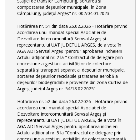
Stației de transfer Câmpulung, sortarea și
compostarea deșeurilor municipale, în Zona
Câmpulung, județul Argeș" nr. 002/04.01.2023
Hotărârea nr. 51 din data 26.02.2026 - Hotărâre privind
acordarea unui mandat special Asociației de
Dezvoltare Intercomunitară Servsal Argeș și
reprezentantului UAT JUDETUL ARGES, de a vota în
AGA ADI Servsal Argeș "pentru" aprobarea incheierii
Actului adițional nr. 2 la " Contractul de delegare prin
concesiune a gestiunii activităților de colectare
separată și transport separat al deșeurilor muncipale,
sortarea deșeurilor reciclabile și tratarea aerobă a
deșeurilor biodegradabile provenite din zona Curtea de
Argeș, județul Argeș nr. 54/18.02.2025"
Hotărârea nr. 52 din data 26.02.2026 - Hotărâre privind
acordarea unui mandat special Asociației de
Dezvoltare Intercomunitară Servsal Argeș și
reprezentantului UAT JUDETUL ARGES, de a vota în
AGA ADI Servsal Argeș pentru aprobarea incheierii
Actului adițional nr. 5 la "Contractul de delegare prin
concesiune a gestiunii activității de colectare separată