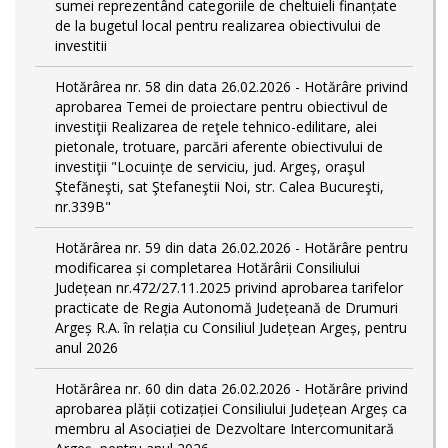
sumei reprezentând categoriile de cheltuieli finanțate
de la bugetul local pentru realizarea obiectivului de
investitii
Hotărârea nr. 58 din data 26.02.2026 - Hotărâre privind
aprobarea Temei de proiectare pentru obiectivul de
investiţii Realizarea de reţele tehnico-edilitare, alei
pietonale, trotuare, parcări aferente obiectivului de
investiţii "Locuințe de serviciu, jud. Argeş, oraşul
Ştefăneşti, sat Ştefaneştii Noi, str. Calea Bucureşti,
nr.339B"
Hotărârea nr. 59 din data 26.02.2026 - Hotărâre pentru
modificarea și completarea Hotărârii Consiliului
Județean nr.472/27.11.2025 privind aprobarea tarifelor
practicate de Regia Autonomă Județeană de Drumuri
Argeș R.A. în relația cu Consiliul Județean Argeș, pentru
anul 2026
Hotărârea nr. 60 din data 26.02.2026 - Hotărâre privind
aprobarea plății cotizației Consiliului Județean Argeș ca
membru al Asociației de Dezvoltare Intercomunitară