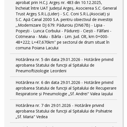
aprobat prin H.C.J. Argeș nr. 483 din 10.12.2025,
încheiat între UAT Județul Argeș, Asocierea S.C. General
Trust Argeș S.R.L.(Lider) - S.C. Coni S.R.L.(Asociat) și
S.C. Apă Canal 2000 S.A. pentru obiectivul de investiții
,,Modernizare DJ 679: Păduroiu (DN67B) - Lipia -
Popești - Lunca Corbului - Pădureți - Ciești - Fâlfani -
Cotmeana - Malu - Bârla - Lim. Jud. Olt, km 0+000-
48+222; L=47,670km'' pe sectorul de drum situat în
comuna Poiana Lacului
Hotărârea nr. 5 din data 29.01.2026 - Hotărâre privind
aprobarea Statului de funcţii al Spitalului de
Pneumoftiziologie Leordeni
Hotărârea nr. 6 din data 29.01.2026 - Hotărâre privind
aprobarea Statului de funcţii al Spitalului de Recuperare
Respiratorie și Pneumologie „Sf. Andrei" Valea Iașului
Hotărârea nr. 7 din 29.01.2026 - Hotărâre privind
aprobarea Statului de funcţii al Spitalului de Psihiatrie
„Sf. Maria" Vedea