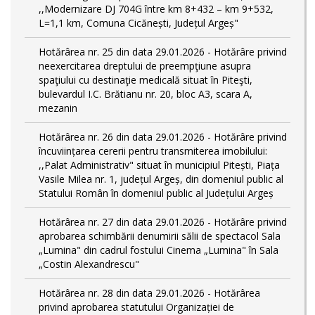
,,Modernizare DJ 704G între km 8+432 – km 9+532,
L=1,1 km, Comuna Cicănești, Județul Argeș"
Hotărârea nr. 25 din data 29.01.2026 - Hotărâre privind
neexercitarea dreptului de preempţiune asupra
spaţiului cu destinaţie medicală situat în Piteşti,
bulevardul I.C. Brătianu nr. 20, bloc A3, scara A,
mezanin
Hotărârea nr. 26 din data 29.01.2026 - Hotărâre privind
încuviințarea cererii pentru transmiterea imobilului:
,,Palat Administrativ" situat în municipiul Pitești, Piața
Vasile Milea nr. 1, județul Argeș, din domeniul public al
Statului Român în domeniul public al Județului Argeș
Hotărârea nr. 27 din data 29.01.2026 - Hotărâre privind
aprobarea schimbării denumirii sălii de spectacol Sala
„Lumina" din cadrul fostului Cinema „Lumina" în Sala
„Costin Alexandrescu"
Hotărârea nr. 28 din data 29.01.2026 - Hotărârea
privind aprobarea statutului Organizației de