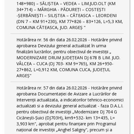
148+980) – SĂLIȘTEA – VEDEA – LIM.JUD.OLT (KM
34+714) – MÂRGHIA - PĂDUREȚI – COSTEȘTI
-ȘERBĂNEȘTI – SILIȘTEA – CĂTEASCA – LEORDENI
(DN 7 – KM 91+230), KM 77+826 – 83+126, L=5,3 KM,
COMUNA CĂTEASCA, JUD. ARGEȘ "
Hotărârea nr. 56 din data 26.02.2026 - Hotărâre privind
aprobarea Devizului general actualizat în urma
finalizării lucrărilor, pentru obiectivul de investiții „
MODERNIZARE DRUM JUDEȚEAN DJ 678 B LIM. JUD.
VÂLCEA – CUCA (DJ 703- KM 9+765), KM 26+950-
27+862, L=0,912 KM, COMUNA CUCA, JUDEȚUL
ARGEȘ"
Hotărârea nr. 57 din data 26.02.2026 - Hotărâre privind
aprobarea Documentației de Avizare a Lucrărilor de
Intervenții actualizata, a indicatorilor tehnico-economici
actualizati si a devizului general actualizat - faza D.A.L.I.
pentru obiectivul de investiţii „Modernizare DJ 704 G
Cicănești-Șuici (DJ703H), km9+532- km 13+435, L=
3,903 km", aprobat pentru finanțare prin Programul
național de investiții „Anghel Saligny", precum și a