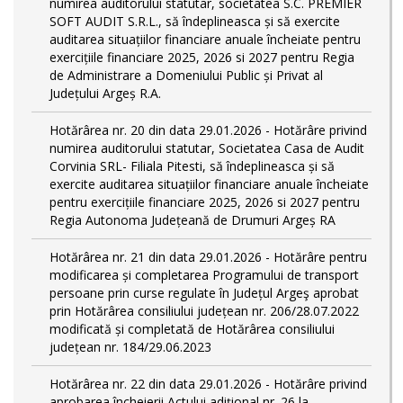
numirea auditorului statutar, societatea S.C. PREMIER
SOFT AUDIT S.R.L., să îndeplineasca și să exercite
auditarea situațiilor financiare anuale încheiate pentru
exercițiile financiare 2025, 2026 si 2027 pentru Regia
de Administrare a Domeniului Public și Privat al
Județului Argeș R.A.
Hotărârea nr. 20 din data 29.01.2026 - Hotărâre privind
numirea auditorului statutar, Societatea Casa de Audit
Corvinia SRL- Filiala Pitesti, să îndeplineasca și să
exercite auditarea situațiilor financiare anuale încheiate
pentru exercițiile financiare 2025, 2026 si 2027 pentru
Regia Autonoma Județeană de Drumuri Argeș RA
Hotărârea nr. 21 din data 29.01.2026 - Hotărâre pentru
modificarea și completarea Programului de transport
persoane prin curse regulate în Județul Argeş aprobat
prin Hotărârea consiliului județean nr. 206/28.07.2022
modificată și completată de Hotărârea consiliului
județean nr. 184/29.06.2023
Hotărârea nr. 22 din data 29.01.2026 - Hotărâre privind
aprobarea încheierii Actului adițional nr. 26 la