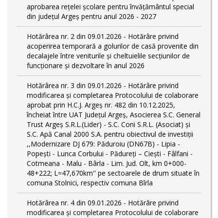
aprobarea rețelei școlare pentru învățământul special
din județul Argeș pentru anul 2026 - 2027
Hotărârea nr. 2 din 09.01.2026 - Hotărâre privind
acoperirea temporară a golurilor de casă provenite din
decalajele între veniturile și cheltuielile secțiunilor de
funcționare și dezvoltare în anul 2026
Hotărârea nr. 3 din 09.01.2026 - Hotărâre privind
modificarea și completarea Protocolului de colaborare
aprobat prin H.C.J. Argeș nr. 482 din 10.12.2025,
încheiat între UAT Județul Argeș, Asocierea S.C. General
Trust Argeș S.R.L.(Lider) - S.C. Coni S.R.L. (Asociat) și
S.C. Apă Canal 2000 S.A. pentru obiectivul de investiții
,,Modernizare DJ 679: Păduroiu (DN67B) - Lipia -
Popești - Lunca Corbului - Pădureți – Ciești - Fâlfani -
Cotmeana - Malu - Bârla - Lim. Jud. Olt, km 0+000-
48+222; L=47,670km'' pe sectoarele de drum situate în
comuna Stolnici, respectiv comuna Bîrla
Hotărârea nr. 4 din 09.01.2026 - Hotărâre privind
modificarea și completarea Protocolului de colaborare