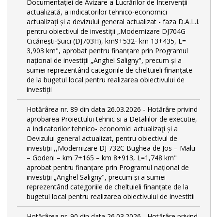
Documentației de Avizare a Lucrărilor de Intervenții
actualizată, a indicatorilor tehnico-economici
actualizați și a devizului general actualizat - faza D.A.L.I.
pentru obiectivul de investiţii „Modernizare DJ704G
Cicănești-Șuici (DJ703H), km9+532- km 13+435, L=
3,903 km", aprobat pentru finanțare prin Programul
național de investiții „Anghel Saligny", precum și a
sumei reprezentând categoriile de cheltuieli finanțate
de la bugetul local pentru realizarea obiectivului de
investiții
Hotărârea nr. 89 din data 26.03.2026 - Hotărâre privind
aprobarea Proiectului tehnic si a Detaliilor de executie,
a Indicatorilor tehnico- economici actualizaţi și a
Devizului general actualizat, pentru obiectivul de
investiții ,,Modernizare DJ 732C Bughea de Jos – Malu
– Godeni – km 7+165 – km 8+913, L=1,748 km"
aprobat pentru finanțare prin Programul național de
investiții „Anghel Saligny", precum și a sumei
reprezentând categoriile de cheltuieli finanțate de la
bugetul local pentru realizarea obiectivului de investitii
Hotărârea nr. 90 din data 26.03.2026 - Hotărâre privind