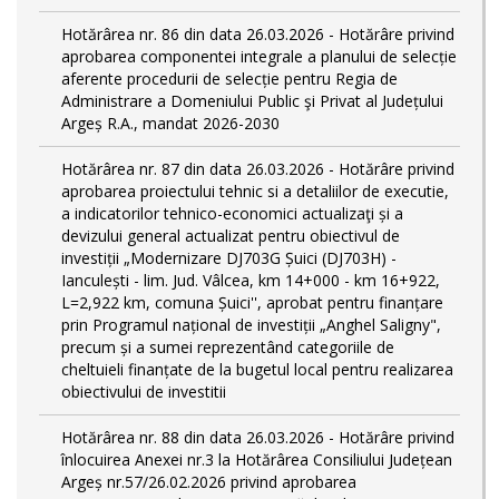
Hotărârea nr. 86 din data 26.03.2026 - Hotărâre privind
aprobarea componentei integrale a planului de selecție
aferente procedurii de selecție pentru Regia de
Administrare a Domeniului Public şi Privat al Județului
Argeș R.A., mandat 2026-2030
Hotărârea nr. 87 din data 26.03.2026 - Hotărâre privind
aprobarea proiectului tehnic si a detaliilor de executie,
a indicatorilor tehnico-economici actualizaţi și a
devizului general actualizat pentru obiectivul de
investiții „Modernizare DJ703G Șuici (DJ703H) -
Ianculești - lim. Jud. Vâlcea, km 14+000 - km 16+922,
L=2,922 km, comuna Șuici'', aprobat pentru finanțare
prin Programul național de investiții „Anghel Saligny",
precum și a sumei reprezentând categoriile de
cheltuieli finanțate de la bugetul local pentru realizarea
obiectivului de investitii
Hotărârea nr. 88 din data 26.03.2026 - Hotărâre privind
înlocuirea Anexei nr.3 la Hotărârea Consiliului Județean
Argeș nr.57/26.02.2026 privind aprobarea