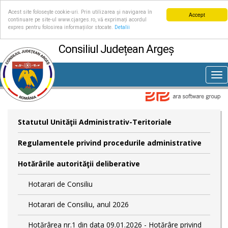
Acest site folosește cookie-uri. Prin utilizarea și navigarea în
Accept
continuare pe site-ul www.cjarges.ro, vă exprimați acordul
expres pentru folosirea informațiilor stocate.
Detalii
Consiliul Județean Argeș
Tog
nav
Statutul Unităţii Administrativ-Teritoriale
Regulamentele privind procedurile administrative
Hotărârile autorităţii deliberative
Hotarari de Consiliu
Hotarari de Consiliu, anul 2026
Hotărârea nr.1 din data 09.01.2026 - Hotărâre privind