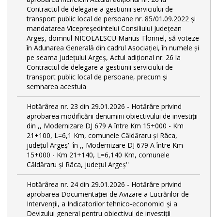
Contractul de delegare a gestiunii serviciului de
transport public local de persoane nr. 85/01.09.2022 și
mandatarea Vicepreședintelui Consiliului Județean
Argeș, domnul NICOLAESCU Marius-Florinel, să voteze
în Adunarea Generală din cadrul Asociației, în numele și
pe seama Județului Argeș, Actul adițional nr. 26 la
Contractul de delegare a gestiunii serviciului de
transport public local de persoane, precum și
semnarea acestuia
Hotărârea nr. 23 din 29.01.2026 - Hotărâre privind
aprobarea modificării denumirii obiectivului de investiții
din ,, Modernizare DJ 679 A între Km 15+000 - Km
21+100, L=6,1 Km, comunele Căldăraru și Râca,
județul Argeș'' în ,, Modernizare DJ 679 A între Km
15+000 - Km 21+140, L=6,140 Km, comunele
Căldăraru și Râca, județul Argeș''
Hotărârea nr. 24 din 29.01.2026 - Hotărâre privind
aprobarea Documentației de Avizare a Lucrărilor de
Intervenții, a Indicatorilor tehnico-economici și a
Devizului general pentru obiectivul de investiții