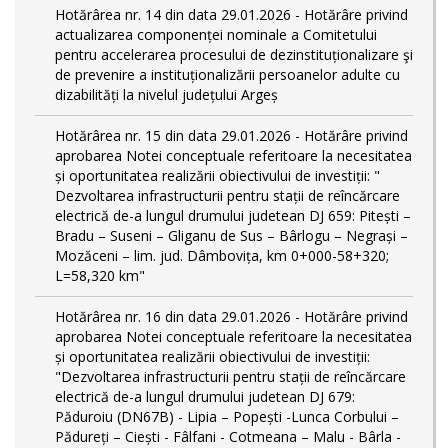
Hotărârea nr. 14 din data 29.01.2026 - Hotărâre privind
actualizarea componenței nominale a Comitetului
pentru accelerarea procesului de dezinstituționalizare şi
de prevenire a instituționalizării persoanelor adulte cu
dizabilități la nivelul județului Argeș
Hotărârea nr. 15 din data 29.01.2026 - Hotărâre privind
aprobarea Notei conceptuale referitoare la necesitatea
și oportunitatea realizării obiectivului de investiții: "
Dezvoltarea infrastructurii pentru stații de reîncărcare
electrică de-a lungul drumului judetean DJ 659: Pitești –
Bradu – Suseni – Gliganu de Sus – Bârlogu – Negrași –
Mozăceni – lim. jud. Dâmbovița, km 0+000-58+320;
L=58,320 km"
Hotărârea nr. 16 din data 29.01.2026 - Hotărâre privind
aprobarea Notei conceptuale referitoare la necesitatea
și oportunitatea realizării obiectivului de investiții:
"Dezvoltarea infrastructurii pentru stații de reîncărcare
electrică de-a lungul drumului judetean DJ 679:
Păduroiu (DN67B) - Lipia – Popești -Lunca Corbului –
Pădureți – Ciești - Fâlfani - Cotmeana – Malu - Bârla -