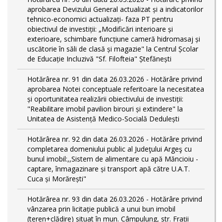
aprobarea Devizului General actualizat și a indicatorilor
tehnico-economici actualizați- faza PT pentru
obiectivul de investiții: „Modificări interioare și
exterioare, schimbare funcțiune cameră hidromasaj și
uscătorie în săli de clasă și magazie" la Centrul Școlar
de Educație Incluzivă "Sf. Filofteia" Ștefănești
Hotărârea nr. 91 din data 26.03.2026 - Hotărâre privind
aprobarea Notei conceptuale referitoare la necesitatea
și oportunitatea realizării obiectivului de investiții:
"Reabilitare imobil pavilion birouri și extindere" la
Unitatea de Asistență Medico-Socială Dedulești
Hotărârea nr. 92 din data 26.03.2026 - Hotărâre privind
completarea domeniului public al Judeţului Argeş cu
bunul imobil:,,Sistem de alimentare cu apă Măncioiu -
captare, înmagazinare și transport apă către U.A.T.
Cuca și Morărești"
Hotărârea nr. 93 din data 26.03.2026 - Hotărâre privind
vânzarea prin licitație publică a unui bun imobil
(teren+clădire) situat în mun. Câmpulung, str. Frații