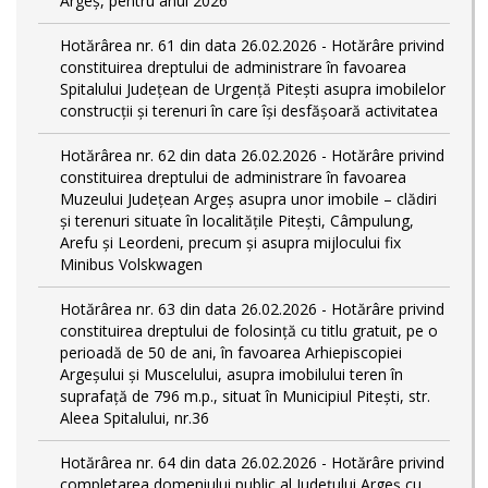
Argeș, pentru anul 2026
Hotărârea nr. 61 din data 26.02.2026 - Hotărâre privind
constituirea dreptului de administrare în favoarea
Spitalului Județean de Urgență Pitești asupra imobilelor
construcții și terenuri în care își desfășoară activitatea
Hotărârea nr. 62 din data 26.02.2026 - Hotărâre privind
constituirea dreptului de administrare în favoarea
Muzeului Județean Argeș asupra unor imobile – clădiri
și terenuri situate în localitățile Pitești, Câmpulung,
Arefu și Leordeni, precum și asupra mijlocului fix
Minibus Volskwagen
Hotărârea nr. 63 din data 26.02.2026 - Hotărâre privind
constituirea dreptului de folosință cu titlu gratuit, pe o
perioadă de 50 de ani, în favoarea Arhiepiscopiei
Argeșului și Muscelului, asupra imobilului teren în
suprafață de 796 m.p., situat în Municipiul Pitești, str.
Aleea Spitalului, nr.36
Hotărârea nr. 64 din data 26.02.2026 - Hotărâre privind
completarea domeniului public al Judeţului Argeş cu