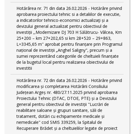
Hotărârea nr. 71 din data 26.02.2026 - Hotărâre privind
aprobarea proiectului tehnic si a detaliilor de executie,
a indicatorilor tehnico-economici actualizaţi și a
devizului general actualizat pentru obiectivul de
investiții ,,Modernizare DJ 703 H Sălătrucu- Vâlcea, Km
25+200 – km 27+202,65 si km 28+520 – 29+863,
L=3345,65 m'' aprobat pentru finanțare prin Programul
național de investiții „Anghel Saligny", precum și a
sumei reprezentând categoriile de cheltuieli finanțate
de la bugetul local pentru realizarea obiectivului de
investitii
Hotărârea nr. 72 din data 26.02.2026 - Hotărâre privind
modificarea și completarea Hotărârii Consiliului
Județean Argeș nr. 480/27.11.2025 privind aprobarea
Proiectului Tehnic (DTAC, DTOE, PTE) și a Devizului
general pentru obiectivul de investiții "Lucrări de
reabilitare saloane și grupuri sanitare, săli de
tratament, dotări cu echipamente medicale și
nemedicale" cod SMIS 339259, la Spitalul de
Recuperare Brădet și a cheltuielilor legate de proiect